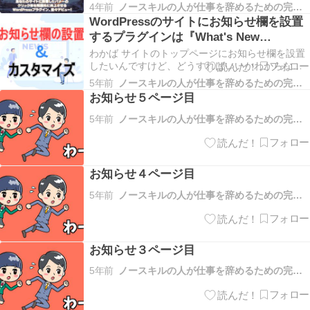
本 わかばちゃんも絶対一度は見たことあるはずだ
4年前
ノースキルの人が仕事を辞めるための完全攻略マニュアル
よ そうです、スマホとかでサイトを開いた時に、
WordPressのサイトにお知らせ欄を設置
画面下からふわーっと表示される”アレ”のことで
するプラグインは『What's New
す。 わかば あ～ これなら見たことあります！…
Generator』一択だった！
わかば サイトのトップページにお知らせ欄を設置
したいんですけど、どうすればいいかわからなく
て・・・ 山本 ああ、それなら『What's New
5年前
ノースキルの人が仕事を辞めるための完全攻略マニュアル
Generator』プラグイン一択だね！ コーポレート
お知らせ５ページ目
サイト（企業サイト）なんかでよく見る「お知ら
せ欄」。 例えばこんなやつ・・・ キ…
5年前
ノースキルの人が仕事を辞めるための完全攻略マニュアル
お知らせ４ページ目
5年前
ノースキルの人が仕事を辞めるための完全攻略マニュアル
お知らせ３ページ目
5年前
ノースキルの人が仕事を辞めるための完全攻略マニュアル