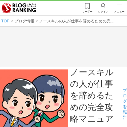
リーダー
ログイン
メニュー
TOP
ブログ情報
ノースキルの人が仕事を辞めるための完全攻略マニュアル
ノースキル
の人が仕事
ブ
を辞めるた
ロ
グ
めの完全攻
を
報
略マニュア
告