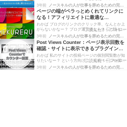
く上回る年収を稼ぎ出すママブロガー。 3人の育
3年前
ノースキルの人が仕事を辞めるための完全攻略マニュアル
児をしながら自宅でできる小遣い稼ぎの方法を調
ページの端がペラっとめくれてリンクに
べ「ポイントサイト」⇒「サイトアフィリエイ
なる！アフィリエイトに最適な
ト」⇒「アドセンス」とチャレンジし、月収100万
【MEKURERU：メクレル】プラグイン
円以上…
わかば ブログのリンクのクリック率、なんとか上
がらないかなー？ ブログ運営者ならきっと誰もが
こう思ってますよね？ 山本 そんな風に悩んでいる
3年前
ノースキルの人が仕事を辞めるための完全攻略マニュアル
人にピッタリのプラグイン「MEKURERU：メクレ
Post Views Counter：ページ表示回数を
ル」のご紹介です！ １．MEKURERUってどんな
確認・サイトに表示できるプラグイン
プラグイン？ 「MEKURERU：メク…
【WP-PostViewsはもう古い】
わかば 私のサイトの投稿ページの個別閲覧数が知
りたいなー？ という方向けに、投稿ページや個別
ページなど、サイト内のあらゆるページの表示回
3年前
ノースキルの人が仕事を辞めるための完全攻略マニュアル
数を確認・サイトに表示させることができる
WordPress プラグイン「 Post Views Counter 」の
ご紹介です。 WP-Po…