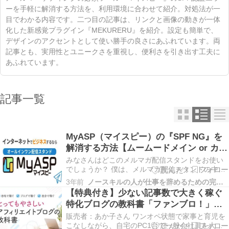
ーを手軽に解消する方法を、利用環境に合わせて紹介。対処法が一
目でわかる内容です。二つ目の記事は、リンクと画像の動きが一体
化した新感覚プラグイン『MEKURERU』を紹介。設定も簡単で、
デザインのアクセントとして使い勝手の良さにあふれています。両
記事とも、実用性とユニークさを重視し、便利さを引き出す工夫に
あふれています。
記事一覧
MyASP（マイスピー）の『SPF NG』を
解消する方法【ムームードメイン or カラ
フルボックス編】
みなさんはどこのメルマガ配信スタンドをお使い
でしょうか？ 僕は、メルマガ配信スタンドの中で
もトップクラスに高機能な MyASP（マイスピー）
3年前
ノースキルの人が仕事を辞めるための完全攻略マニュアル
を使っています。（他の配信スタンドも併用して
【特典付き】少ない記事数で大きく稼ぐ
いますが） メルマガ配信者に必要な機能が揃って
特化ブログの教科書「ファンブロ！」の
いてとても便利なマイスピーなのですが、使って
感想と評価
いて頭…
販売者：あか子さん ワンオペ状態で家事と育児を
こなしながら、自宅のPC1台で一般会社員を大き