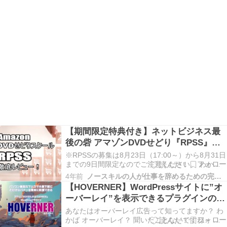
【期間限定特典付き】ネットビジネス最
後の砦 アマゾンDVDせどり『RPSS』徹
底レビュー
※RPSSの募集は8月23日（17:00～）から8月31日
までの9日間限定なのでご注意ください。 わかば
ブログもいいんだけど慣れるまでは記事作成が大
4年前
ノースキルの人が仕事を辞めるための完全攻略マニュアル
変。 もっとサクッと稼げるネットビジネスはない
【HOVERNER】WordPressサイトに”オ
んですかね～ こんな感じでお疲れ気味のあたなに
ーバーレイ”を表示できるプラグインの使
ぴったりの記事をご用意しました。 こ…
い勝手がすこぶる良かったのでご紹介
あなたはオーバーレイ広告って知ってますか？ わ
かば オーバーレイ？ 聞いたことないですね～ 山