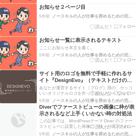
お知らせ２ページ目
5年前
ノースキルの人が仕事を辞めるための完全攻略マニュアル
お知らせ一覧に表示されるテキスト
ここにお知らせ本文を書く。
5年前
ノースキルの人が仕事を辞めるための完全攻略マニュアル
サイト用のロゴを無料で手軽に作れるサ
イト『DesignEvo』（テキストだけのロ
ゴも作成可能）
あなたが運営するサイト（ブログ）用の、カッコ
いいオリジナルロゴを作ってみたいなー なんて思
ってませんか？ わかば いやー 私はカッコいいの
5年前
ノースキルの人が仕事を辞めるための完全攻略マニュアル
よりも可愛いやつがいいです 山本 もちろん可愛い
Diverでファーストビューの画像に枠が表
ロゴも作ることができるよ！ ということで、カッ
示されるなど上手くいかない時の対処法
コ可愛いオリジナルロゴが手軽に作れる、『 De…
この記事では、WordPressテーマ Diver のファー
ストビューに設置した画像に「枠」が表示される
など、上手くいかない場合の対処法について解説
5年前
ノースキルの人が仕事を辞めるための完全攻略マニュアル