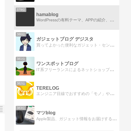
379位
hamablog
WordPressの有料テーマ、APPの紹介、アフェリエイトの情報、日常生活に役立つ情報を中心に記事を書いています。日々役立つ情報を更新していますので是非チェックしてみてね！！
380位
ガジェットブログ デジスタ
買ってよかった便利なガジェット・センスのいい生活雑貨・写真関連の情報を丁寧に発信していきます！
381位
ワンスポットブログ
IT系フリーランスによるネットショップ、ファイルメーカー、ワードプレス、イラストレーター関連ブログ
382位
TERELOG
エンジニア目線でおすすめの「モノ」や「コト」を共有するブログ。ガジェットやライフハックなどの情報を発信しています。
383位
マツblog
Apple製品、ガジェット情報をお届けするサイト