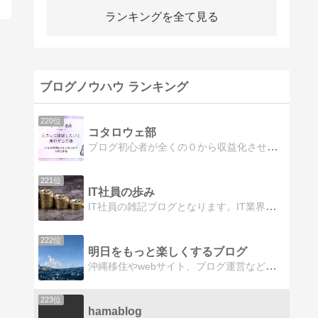
ランキングを全て見る
ブログノウハウ ランキング
220位
コタロウェ部
ブログ初心者が全くの０から収益化させるまでのマニュアル
221位
IT社員の歩み
IT社員の雑記ブログとなります。IT業界のことをメインで記載しており、SESや転職、面接の仕方など、IT業界にいる人にとって役に立つことも記載しております。他にも、自分の知識や、雑談のようなことも書いてあります。
222位
明日をもっと楽しくするブログ
沖縄移住やwebサイト、ブログ運営などについてのブログです。明日をもっと楽しくしたい!そんな思い出活動しています。
223位
hamablog