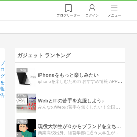
ブログ
リーダー
ログイン
メニュー
ガジェット ランキング
ブ
ロ
376位
iPhoneをもっと楽しみたい
グ
iphoneを楽しむための おすすめ情報 APPLE製品など情報
を
報
告
377位
WebとITの苦手を克服しよう♪
みんなのWebの苦手を無くしたい！全国1位オンライン講師経験、現Webデザイナー知り合う人から「Webのこと教えて！」と色々ヘルプが飛んでくる日々なので。できる限りたくさんの人の「Webの苦手」を減らすためにブログや動画を始めます！
378位
現役大学生が０からブランドを立ち上げてみる
商業高校出身、経営学部に通う大学生が今までの知識を活用し、ブランドを立ち上げる話