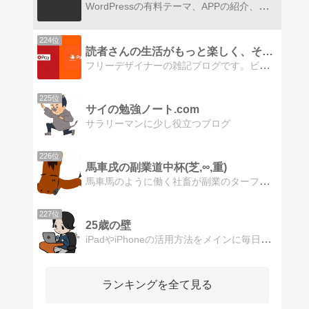
WordPressの有料テーマ、APPの紹介、アフェリエイトの情報、日常生活に役立つ情報を中心に記事を書いています。日々役立つ情報を更新していますので是非チェックしてみてね！！
224位
読者さんの生活がもっと楽しく、そして良くなるための情報満載
フリーデザイナーの雑記ブログです。ビットコイン（仮想通貨）、筋トレ、ガジェット等の情報を紹介します。
225位
サイの勉強ノート.com
サラリーマンに少し役立つブログ
226位
馬車戌の副業道中杯(芝,∞,重)
馬車馬のように働く社畜が副業のターフを駆け抜けるって話。何かというと副業の始め方だったりアフィリエイトの解説だったり。あと競馬の予想配信も予定してます。
227位
25歳の壁
iPadやiPhoneの活用方法をメインに毎日投稿するガジェットブログ「25歳の壁」です。iPadでできる活用術を始め、iPadと一緒に使うおすすめアクセサリーなどを紹介しています。
ランキングを全て見る