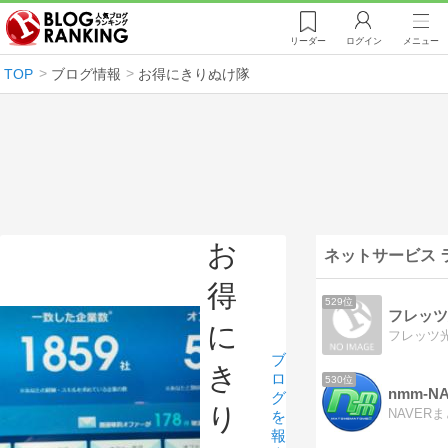
リーダー
ログイン
メニュー
TOP
ブログ情報
お得にきりぬけ隊
お
ネットサービス 
得
529位
に
フレッツ
ブ
き
ロ
530位
nmm-
グ
り
を
報