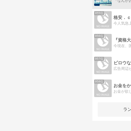
955位
格安．ｃ
956位
『資格大
957位
ビロウな
958位
お金をか
お金が欲
ラ