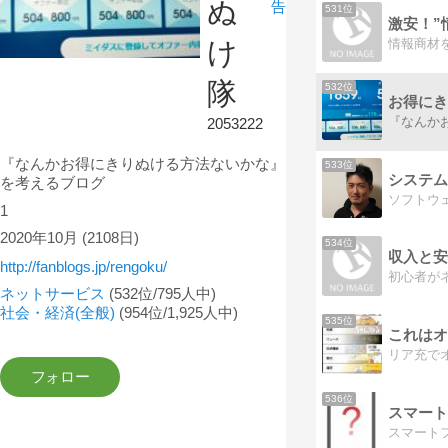
ぬ
告
531位
激安！”
け
隊
532位
お得にき
2053222
『なんかお得にきりぬける方法ないかな』
533位
システム
を考えるブログ
ソフトウ
1
2020年10月
(2108日)
534位
収入と安
http://fanblogs.jp/rengoku/
初心者が
ネットサービス
(532位/795人中)
社会・経済(全般)
(954位/1,925人中)
535位
536位
スマート
スマート