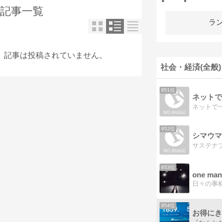
記事一覧
ラ
記事は投稿されていません。
社会・経済(全般)
951位
ネットで
ネットで一
952位
シマウマ
サステナ
953位
one man 
日々の事
954位
お得にき