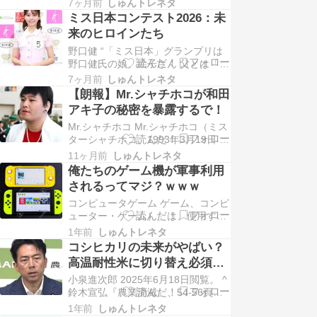
7ヶ月前
しゅんトレネタ
とが話題になっていますね。彼女の
ミス日本コンテスト2026：未
歌詞には多くの人々の心に響く力が
来のヒロインたち
あります。特に、聴く人の感情を呼
野口健 “「ミス日本」グランプリは
び起こす深い意味を持つ歌詞が多い
野口健氏の娘、絵子さん 父とは「大
です。そのため、曲の変更は寂しく
人になって心つながった」”. 日刊ス
感じる一方で、彼…
7ヶ月前
しゅんトレネタ
ポーツ (2026年1月26日). 2026年1
【朗報】Mr.シャチホコが和田
月26日閲覧。 ^ 「お母さん、ありが
アキ子の秘密を暴露するで！
とう｜野口健公式ウェブサイト」
Mr.シャチホコ Mr.シャチホコ（ミス
『野口健公式ウェブサイト』。2020
ターシャチホコ、1993年3月19日 -
年8月18日閲覧。 ^…
）は、日本のものまねタレント。所
11ヶ月前
しゅんトレネタ
属事務所はオフィスKと株式会社ボ
俺たちのゲーム機が軍事利用
ンド。 愛知県あま市（旧・海部郡甚
されるってマジ？ｗｗｗ
目寺町）出身。あま市立甚目寺小学
コンピュータゲーム ゲーム、コンピ
校、あま市立甚目寺中学校、愛知県
ューター・ゲーム）」は、使用する
立中村高等学校、日本体育大学体育
機器とディスプレイ装置およびゲー
学…
1年前
しゅんトレネタ
ムソフトの供給媒体の違いから、以
コシヒカリの未来がやばい？
下のように分類される。 アーケード
高温耐性米に切り替え必須や
ゲーム - ゲームセンターなどに設置
ろｗｗｗ
小泉進次郎 2025年6月18日閲覧。 ^
されている業務用ゲーム専用機を使
鈴木宣弘『農業消滅』、54-56頁。
用するもの。 パソコンゲーム（PC
^ a b “小泉進次郎農水相、棚田視察
ゲーム） -…
1年前
しゅんトレネタ