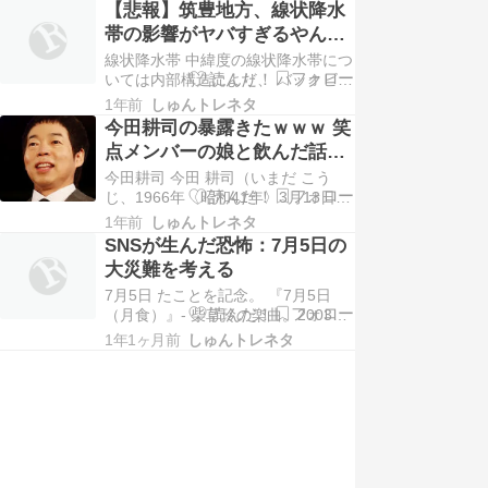
を報告も“禁止用語”を使用で寄せら
【悲報】筑豊地方、線状降水
れる批判と叱咤「問われる大臣の“素
帯の影響がヤバすぎるやん
養”」”. 女性自身. 2025年7月1日閲
け！
線状降水帯 中緯度の線状降水帯につ
覧。 ^ “【小泉農水相語る米問題】
いては内部構造により、 バックビル
「高く買…
ディング型 バックアンドサイドビル
1年前
しゅんトレネタ
ディング型 スコールライン型 に分
今田耕司の暴露きたｗｗｗ 笑
類される。また、同じ場所に停滞す
点メンバーの娘と飲んだ話ｗ
るものと停滞しないものがある。大
ｗｗ
今田耕司 今田 耕司（いまだ こう
きさも様々である。基本的にバッグ
じ、1966年〈昭和41年〉3月13日 -
ビルディング型を本来の意味での線
）は、日本のお笑いタレント、司会
状降水帯とする…
1年前
しゅんトレネタ
者。愛称は、今ちゃん。 大阪府大阪
SNSが生んだ恐怖：7月5日の
市天王寺区出身。吉本興業所属。
大災難を考える
NSC大阪校4期生。 実家は大阪市天
7月5日 たことを記念。 『7月5日
王寺区生玉の道善寺という本門法華
（月食）』- 柴草玲の楽曲。2003年
宗の寺で、実父は会社員と住職を兼
のアルバム「うつせみソナタ」所
業し…
1年1ヶ月前
しゅんトレネタ
収。2001年7月5日に観測された部
分月食を題材としている。 『7月5
日』 - 渋谷すばるの楽曲。2022年の
配信限定シングル表題曲。 『2025
年7月5日午前4時18分』 …