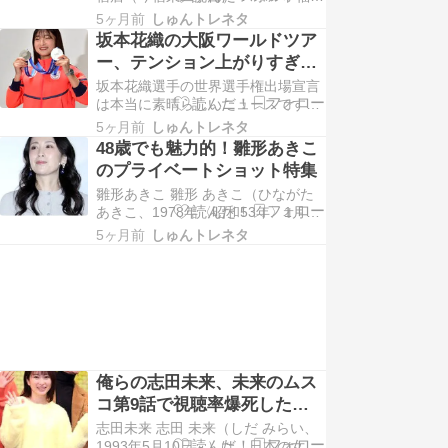
マツモトキヨシ今宿店 ツルハドラッ
市と境を接す…
5ヶ月前
しゅんトレネタ
グ今宿店 古着屋西海岸今宿店 やま
坂本花織の大阪ワールドツア
や今宿店 ビッグモーター西福岡店
ー、テンション上がりすぎて
中華料理八仙閣今宿店 焼肉きんぐ福
ワロタｗｗｗ
坂本花織選手の世界選手権出場宣言
岡伊都店 ワンカルビ九大学研都市駅
は本当に素晴らしいニュースです！
前店 スシロー福岡伊都店 ウエス
彼女が自信を持って「やり切れたと
ト…
5ヶ月前
しゅんトレネタ
思える試合に」と語る姿勢に、これ
48歳でも魅力的！雛形あきこ
からの活躍が期待されます。2026年
のプライベートショット特集
の冬季五輪に向けて、さらなる成長
雛形あきこ 雛形 あきこ（ひながた
を遂げる姿を楽しみにしています。
あきこ、1978年〈昭和53年〉1月27
続きを読む
日 - ）は、日本の女優、タレント、
5ヶ月前
しゅんトレネタ
元グラビアアイドル。所属事務所は
hina。 東京都江戸川区生まれで、両
親と弟の4人家族。小学4年生のころ
に、父親の出奔に伴い東京都足立区
西新井へ転居し、それ以降母子家…
俺らの志田未来、未来のムス
コ第9話で視聴率爆死したっ
てマ？ｗｗ
志田未来 志田 未来（しだ みらい、
1993年5月10日 - ）は、日本の女