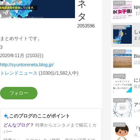
ネ
1029位
N
タ
2053596
1030位
し
ま
まとめサイトです。
3
1031位
2020年11月
(2103日)
話
http://syuntoreneta.blog.jp/
トレンドニュース
(1030位/1,582人中)
1032位
に
1033位
ア
このブログのここがポイント
時事からエンタメまで幅広くカ
1034位
「
バー