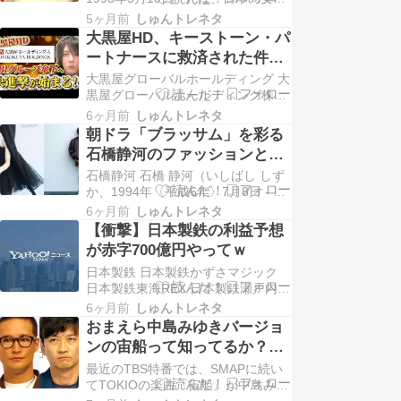
優。神奈川県綾瀬市出身。研音所
5ヶ月前
しゅんトレネタ
属。 1999年6月、セントラル子供劇
大黒屋HD、キーストーン・パ
団に入団。 2000年9月、TBS『永遠
ートナースに救済された件ｗ
の1/2』第3話でドラマ初出演。
ｗｗ
大黒屋グローバルホールディング 大
2002年『借王ファイナル』で映画初
黒屋グローバルホールディング株式
出演。 2005年7月、…
会社（英: Daikokuya Global Holding
6ヶ月前
しゅんトレネタ
Co., Ltd.）は、東京都港区に本社を
朝ドラ「ブラッサム」を彩る
置く持株会社。旧社名は株式会社デ
石橋静河のファッションと演
ィーワンダーランド。親会社の大黒
技の魅力
石橋静河 石橋 静河（いしばし しず
屋ホールディングス株式会社につい
か、1994年〈平成6年〉7月8日 - ）
ても当項目に…
は、日本の女優、ダンサー。 東京都
6ヶ月前
しゅんトレネタ
出身。Plage（プラージュ）を経
【衝撃】日本製鉄の利益予想
て、ヒラタインターナショナルに所
が赤字700億円やってｗ
属。父は歌手（元ARBボーカル）で
日本製鉄 日本製鉄かずさマジック
俳優の石橋凌、母は女優の原田美枝
日本製鉄東海REX 日本製鉄瀬戸内硬
子、姉はシンガーソングライターの
式野球部 日本製鉄山口硬式野球部
優…
6ヶ月前
しゅんトレネタ
日本製鉄九州大分硬式野球部 サッカ
おまえら中島みゆきバージョ
ー 鹿島アントラーズ 日本製鉄室蘭
ンの宙船って知ってるか？バ
サッカー部 日本製鉄釜石サッカー部
カウケやろｗｗ
最近のTBS特番では、SMAPに続い
日本製鉄君津サッカークラブ 日本製
てTOKIOの楽曲『宙船』が中島みゆ
鉄大分サッカー部 バレーボール 日
きさんのバージョンで放送されたこ
本…