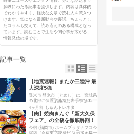
時事ニュースやエンタメ情報、身近な話題まで
多岐にわたる記事を提供します。内容は具体的
でわかりやすく、軽快な文章で読む人を惹きつ
けます。気になる最新動向や裏話、ちょっとし
たコラムも交えて、読み応えのある構成となっ
ています。読むことで生活や関心事が広がる、
情報発信の場です。
記事一覧
【地震速報】またか三陸沖 最
大深度5強
登米市 登米市（とめし）は、宮城県
の北部に位置する市。岩手県との県
境にあり、登米郡8町と本吉郡津山
4ヶ月前
しゅんトレネタ
町の合併によって2005年（平成17
【肉】焼肉きんぐ「新大久保
年）に誕生した。 宮城県の北部、仙
フェア」の全貌を徹底解剖！
台市から北方へ70キロメートルに位
今宿 (福岡市) ホームプラザナフコ今
置する。宮城県栗原市と宮城県本吉
宿店（今宿東二丁目） スポルト福岡
郡南三陸町の間にあり、岩手県一関