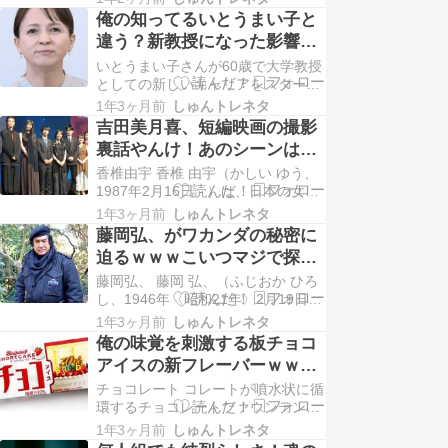
ックバンド東京事変の主宰でボーカ
俺の知ってるいとうまい子と
ルを担当。 黒猫堂所属。レコードレ
違う？新教授になった影響ｗ
ーベルはEMI Records。 2009年、
ｗ
いとうまい子さんが60歳で大学教授
平成20年度芸術選奨新人賞（大衆芸
としての新しいキャリアをスタート
能部門）受賞。2017年…
させる姿に、多くの人が感銘を受け
1年3ヶ月前
しゅんトレネタ
ています。芸能界での苦い経験を包
吉田美月喜、短編映画の撮影
み隠さず語ることは、若い学生たち
裏話やんけ！あのシーンは見
にとって貴重な教訓となるでしょ
逃せんで！
香椎由宇 香椎 由宇（かしい ゆう、
う。彼女の講義がどのように展開さ
1987年2月16日 - ）は、日本の女
れるのか、今から楽しみで仕方あり
優。本名、小田切 悠子（おだぎり
ません。 続きを読む
1年3ヶ月前
しゅんトレネタ
ゆうこ）[要出典]。旧姓、香椎[要出
藤岡弘、がワカンダの秘密に
典]。夫は俳優のオダギリジョー。
迫るｗｗｗこいつマジで探検
神奈川県綾瀬市出身。ホリプロ所
する気か？ｗｗｗ
藤岡弘、 藤岡 弘、（ふじおか ひろ
属。日出高等学校、目白大学外国語
し、1946年〈昭和21年〉2月19日 -
学部英米語学科卒業。身長164cm。
）は、日本の俳優、タレント、武道
…
1年3ヶ月前
しゅんトレネタ
家、声優、歌手、探検家、実業家。
俺の味覚を刺激する板チョコ
本名は藤岡 邦弘（ふじおか くにひ
アイスの新フレーバーｗｗｗ
ろ）。旧芸名は藤岡 弘（読み同
バースデーショートケーキ
チョコレート コレートが噴水状に循
じ）。 1971年から1973年にかけて
味！
環するチョコレートファウンテンと
放送された特撮テレビドラマ『仮…
いった使用法もある。 板チョコレー
1年3ヶ月前
しゅんトレネタ
トとは、チョコレート生地を型に流