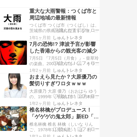
重大な大雨警報：つくば市と
周辺地域の最新情報
つくば市 つくば市（つくばし）は、
茨城県の県南地域に位置する市。業
務核都市、国際会議観光都市に指定
1年1ヶ月前
しゅんトレネタ
されている。また、学術・研究都市
7月の恐怖!? 津波予言が影響
としての筑波研究学園都市はつくば
した香港からの観光客の減少
市全域を区域とする。2011年（平成
7月5日 『7月5日（月食）』- 柴草玲
23年）12月22日には総合特別区域
の楽曲。2003年のアルバム「うつせ
法に基づく国際戦略総合特別区域に
みソナタ」所収。2001年7月5日に
指定された。…
1年2ヶ月前
しゅんトレネタ
観測された部分月食を題材としてい
おまえら見たか？大原優乃の
る。 『7月5日』 - 渋谷すばるの楽
髪切りすぎワロタｗｗｗ
曲。2022年の配信限定シングル表題
大原優乃 大原 優乃（おおはら ゆう
曲。 『2025年7月5日午前4時18
の、1999年（平成11年）10月8日 -
分』 - たつき諒の漫…
）は、日本のグラビアアイドル、女
1年2ヶ月前
しゅんトレネタ
優、ファッションモデル、ダンサ
椎名林檎がプロデュース！
ー、YouTuber。エイベックス・マネ
「ゲゲゲの鬼太郎」新ED「闇
ジメント・エージェンシー所属。
にご用心」の魅力に迫る
椎名林檎 椎名 林檎（しいな りん
Dream5の元メンバー。 鹿児島県鹿
ご、1978年11月25日 - ）は、日本
児島市出身。神村学園高等部卒…
の女性シンガーソングライター。ロ
1年2ヶ月前
しゅんトレネタ