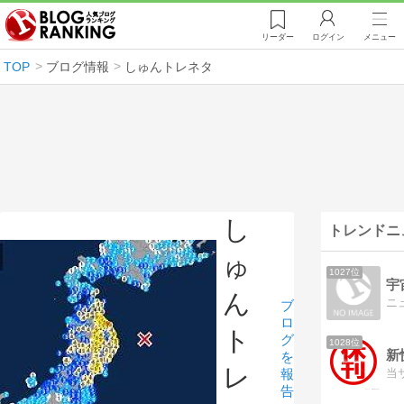
リーダー
ログイン
メニュー
TOP
ブログ情報
しゅんトレネタ
し
トレンドニ
ゅ
1027位
宇
ん
ブ
ロ
ト
グ
1028位
新
を
レ
報
告