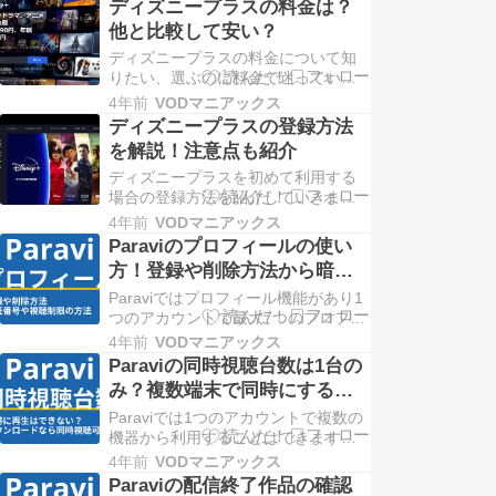
ディズニープラスの料金は？
るので便利です。 複数人で利用する
他と比較して安い？
人はしっかりプロフィールの使い方
を覚 ... Copyright © 2022 VODマニア
ディズニープラスの料金について知
ックス All Righ…
りたい、選ぶのに料金で迷っている
という人のためにディズニープラス
4年前
VODマニアックス
の料金に関する下記のような疑問に
ディズニープラスの登録方法
ついて説明していきます。 「ディズ
を解説！注意点も紹介
ニープラスの料金プランはどうなっ
ている ... Copyright © 2022 VODマニ
ディズニープラスを初めて利用する
アックス All Righ…
場合の登録方法を紹介していきま
す。 ディズニープラス公式サイトか
4年前
VODマニアックス
ら登録する方法 ここまで説明したよ
Paraviのプロフィールの使い
うに様々な登録方法がありますが、
方！登録や削除方法から暗証
ディズニープラス公式サイ ...
番号の設定まで
Copyright © 2022 VODマニアックス
Paraviではプロフィール機能があり1
All Rights Re…
つのアカウントで最大7つのプロフィ
ールを利用できます。 家族で利用す
4年前
VODマニアックス
る場合は個別でプロフィールを作成
Paraviの同時視聴台数は1台の
すればより便利にParaviを利用するこ
み？複数端末で同時にする方
とができますよ。 & ... Copyright ©
法はないのか？
2022 VODマニアックス All Righ…
Paraviでは1つのアカウントで複数の
機器から利用することはできます
が、同時視聴は1台のみであり、同時
4年前
VODマニアックス
視聴はできません。 ただ家族などで
Paraviの配信終了作品の確認