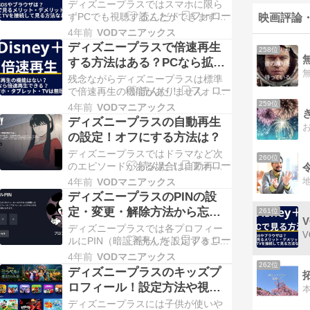
リットも紹介
ディズニープラスではスマホに限ら
ずPCでも視聴することができます。
映画評論
PCを利用する場合、特に準備をする
4年前
VODマニアックス
必要はありませんが、古いOSやブラ
ディズニープラスで倍速再生
258位
ウザを利用していると視聴できない
する方法はある？PCなら拡張
事もあります。 ディズニープラス ...
機能で可能
Copyright © 2026 VODマニアックス
残念ながらディズニープラスは標準
All Righ…
で倍速再生の機能がありません。 た
だPCでブラウザの拡張機能を利用す
259位
4年前
VODマニアックス
ることで倍速で見ることが可能にな
ディズニープラスの自動再生
ります。 倍速で見るための方法を詳
の設定！オフにする方法は？
しく紹介していきます。 ディズニー
... Copyright © 2026 VODマニアック
ディズニープラスではドラマなど次
260位
ス All Righ…
のエピソードがある場合は自動再生
されるようになっています。 ただエ
4年前
VODマニアックス
ンディングなどをしっかり見たい場
ディズニープラスのPINの設
合に「次のエピソード再生まで〇〇
定・変更・解除方法から忘れ
261位
秒」と表示されるとウザいと思って
た場合の対処方法
しまう ... Copyright © 2026 VODマニ
ディズニープラスでは各プロフィー
アックス All Righ…
ルにPIN（暗証番号）を設定すること
ができます。 他の人に自分のプロフ
4年前
VODマニアックス
ィールが使われたくない場合、例え
262位
ディズニープラスのキッズプ
ば子供のプロフィールには年齢制限
ロフィール！設定方法や視聴
しており、自分のプロフィールを使
できる作品を紹介
わ ... Copyright © 2026 VODマニアッ
ディズニープラスには子供が使いや