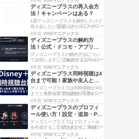
4年前
VODマニアックス
「ディズニープラスを継続するか検
ディズニープラスの再入会方
討したり」「見たい作品があるから
法！キャンペーンはある？
登録しよう」と考えることができま
す。 ... Copyright © 2022 VODマニア
1度ディズニープラスを解約したけど
ックス All Right…
再入会したい場合、ディズニープラ
スは簡単に再開することができま
4年前
VODマニアックス
す。 再入会の方法・アカウント削除
ディズニープラスの解約方
時の再入会方法・再入会のキャンペ
法！公式・ドコモ・アプリな
ーンはあるのか？について説明して
どそれぞれの方法を詳しく解
いきま ... Copyright © 2022 VODマニ
ディズニープラスの解約方法につい
説
アックス All Righ…
て説明します。 「解約するタイミン
グはいつが良い」 「解約する前に注
4年前
VODマニアックス
意しておくことはある？」 「解約後
ディズニープラス同時視聴は4
の再登録方法は？」 このような解約
台まで可能！家族や友人と共
に関する疑問も一緒に説明していき
有できる？
... Copyright © 2022 VODマニアック
ディズニープラスでは同時視聴が4台
ス All Righ…
までと複数端末での視聴が可能にな
っています。 「4台以上で再生すると
4年前
VODマニアックス
どうなるのか？」 「家族や友人と共
ディズニープラスのプロフィ
有して同時視聴可能なのか？」 「他
ール使い方！設定・追加・PIN
に同時視聴可能なサービスはある ...
についても説明
Copyright © 2022 VODマニアックス
ディズニープラスではプロフィール
All Righ…
を作成することができます。 家族で
利用する時にプロフィールを分ける
4年前
VODマニアックス
ことで履歴などを分けることができ