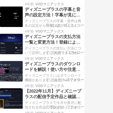
いたい人もいると思います。 ただデ
4年前
VODマニアックス
ィズニープラスではNetflixやHuluのよ
ディズニープラスの字幕と音
うな専用のプリペイド・ギフトカー
声の設定方法！字幕が見にく
ドはありません。 ただし ...
い場合や消す方法も紹介
Copyright © 2026 VODマニアックス
ディズニープラスの字幕・音声は再
All Righ…
生の設定から簡単に切り替えること
ができます。 「字幕・音声の設定方
4年前
VODマニアックス
法」 「英語字幕はある？日本語字幕
ディズニープラスの支払方法
は？字幕は消せる？」 「字幕が見に
一覧と変更方法！登録によっ
くい場合のスタイル変更方法」など
て支払い方法は異なる
... Copyright © 2026 VODマニアック
ディズニープラスの支払い方法につ
ス All Right…
いて説明します。 利用できる支払い
方法はディズニープラスの登録によ
4年前
VODマニアックス
ってことなります。 「どのような支
ディズニープラスのダウンロ
払い方法が使えるのか？」 「デビッ
ードを解説！使い方や注意
トカードは使える？」 「支払い方法
点・疑問点まで解決
... Copyright © 2022 VODマニアック
ディズニープラスにはダウンロード
ス All Righ…
機能があります。 自宅のwifiでダウン
ロードすればディズニープラスの作
4年前
VODマニアックス
品を外出時でも楽しめます。 上手く
【2022年11月】ディズニープ
ディズニープラスのダウンロード機
ラスの配信予定作品と確認方
能を活用して、よりディズニープ ...
法を紹介
Copyright © 2022 VODマニアックス
ディズニープラスで今月や来月に配
All Righ…
信される作品の予定を知っておきた
い事ありますよね。 予定が分かれば