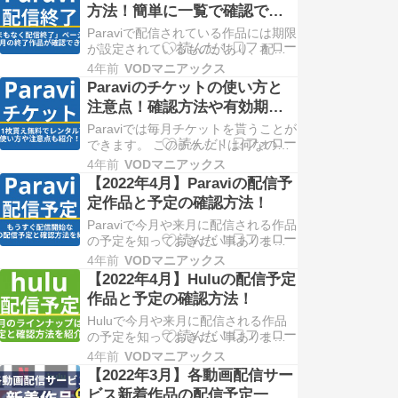
Paraviを利用していると同時に視聴し
方法！簡単に一覧で確認でき
たいときもあると思いま ... Copyright
る
© 2022 VODマニアックス All Righ…
Paraviで配信されている作品には期限
が設定されているものがあり、配信
期間が終了してしまうと視聴ができ
4年前
VODマニアックス
なくなってしまいます。 「見たかっ
Paraviのチケットの使い方と
た作品が無くなっている！」なんて
注意点！確認方法や有効期限
事にならないために、配信終了が ...
なども紹介
Copyright © 2022 VODマニアックス
Paraviでは毎月チケットを貰うことが
All Righ…
できます。 このチケットは何なの
か？ どのようにチケットを使えば良
4年前
VODマニアックス
いのか？ チケットについて詳しく説
【2022年4月】Paraviの配信予
明していきます。 パラビのチケット
定作品と予定の確認方法！
って何なの？ ... Copyright © 2022
VODマニアックス All Rights Re…
Paraviで今月や来月に配信される作品
の予定を知っておきたい事あります
よね。 予定が分かれば「継続するか
4年前
VODマニアックス
考えたり」「見たい作品があるから
【2022年4月】Huluの配信予定
登録しよう」と考えることができま
作品と予定の確認方法！
す。 このような「2022年4 ...
Copyright © 2022 VODマニアックス
Huluで今月や来月に配信される作品
All Righ…
の予定を知っておきたい事あります
よね。 予定が分かれば「継続するか
4年前
VODマニアックス
考えたり」「見たい作品があるから
【2022年3月】各動画配信サー
登録しよう」と考えることができま
ビス新着作品の配信予定一