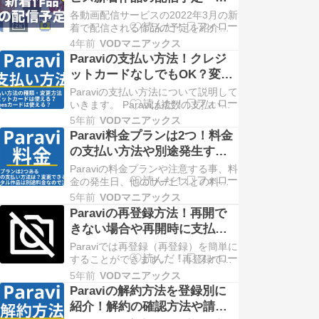
す。 このような「2022年4月に ...
覧！
Copyright © 2022 VODマニアックス
各動画配信サービスの2022年3月の新
All Righ…
着で配信される作品の予定を紹介し
ていきます。 紹介しているのは全て
4年前
VODマニアックス
見放題対象でレンタル作品は除いて
Paraviの支払い方法！クレジ
います。 今月どこの動画配信サービ
ットカードなしでもOK？変更
スを利用しようかな？と迷ってい ...
も可能
Copyright © 2022 VODマニアックス
Paraviの支払い方法について説明して
All Righ…
いきます。 Paraviは複数の支払い方
法が用意されています。またクレジ
5年前
VODマニアックス
ットカードがない人でも登録するこ
Paravi料金プランは2つ！料金
とが可能ですよ。 Paraviの支払い方
の支払い方法や別途発生する
法 ... Copyright © 2022 VODマニアッ
料金について説明
クス All Rights Re…
Paraviの料金プランや注意する事、料
金の発生日、他のサービスとの料金
比較まで説明していきます。 Paravi
5年前
VODマニアックス
の料金プランは？ Paraviには2つのプ
Paraviの再登録方法！再開で
ランが用意されています。 ベーシ ...
きない場合や再開時に支払い
Copyright © 2022 VODマニアックス
を変更する方法
All Rights Re…
Paraviでは再登録（再登録）を簡単に
することができます。 「再登録でき
ない場合の原因は？」 「再登録する
5年前
VODマニアックス
時に支払い方法を変更することはで
Paraviの解約方法を登録別に
きる？」 「アカウントが削除された
紹介！解約の確認方法や請求
時や退会後の再登録の方法は ...