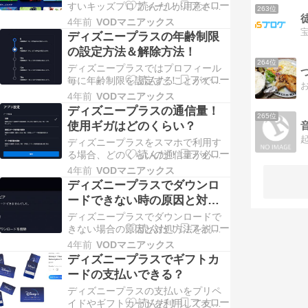
クス All Righ…
すいキッズプロフィールが用意され
263位
ています。 「キッズプロフィールの
4年前
VODマニアックス
機能・設定方法は？」 「キッズプロ
ディズニープラスの年齢制限
フィールで見られる作品は？」 キッ
の設定方法＆解除方法！
ズプロフィールについて説明してい
264位
き ... Copyright © 2026 VODマニアッ
ディズニープラスではプロフィール
クス All Righ…
毎に年齢制限を設定することができ
ます。 「年齢制限の設定方法や解除
4年前
VODマニアックス
方法は？」 「年齢制限を変更すると
ディズニープラスの通信量！
265位
通知メールがあるので安心」 「キッ
使用ギガはどのくらい？
ズプロフィールの年齢制限につい
て」 ... Copyright © 2026 VODマニア
ディズニープラスをスマホで利用す
ックス All Righ…
る場合、どのくらいの通信量が必要
になるのか知っておきたいですよ
4年前
VODマニアックス
ね。 知らずにギガを使用しすぎて通
ディズニープラスでダウンロ
信制限にかかるなんてイヤですよ
ードできない時の原因と対処
ね。 そこでディズニープラスで1作品
方法
見るの ... Copyright © 2026 VODマニ
ディズニープラスでダウンロードで
アックス All Righ…
きない場合の原因と対処方法を説明
します。 ダウンロードの方法に関し
4年前
VODマニアックス
ては以下の記事を参考にしてくださ
ディズニープラスでギフトカ
い。 ディズニープラスでダウンロー
ードの支払いできる？
ドできない原因と対処方 ... Copyright
© 2026 VODマニアックス All Rights
ディズニープラスの支払いをプリペ
Re…
イドやギフトカードを利用して支払