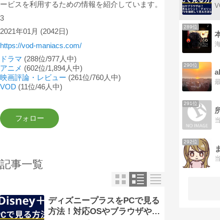
ービスを利用するための情報を紹介しています。
3
289位
2021年01月
(2042日)
https://vod-maniacs.com/
ドラマ
(288位/977人中)
290位
アニメ
(602位/1,894人中)
映画評論・レビュー
(261位/760人中)
VOD
(11位/46人中)
291位
292位
記事一覧
ディズニープラスをPCで見る
方法！対応OSやブラウザやメ