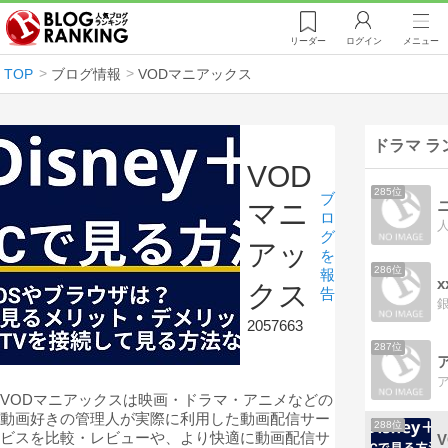
リーダー
ログイン
メニュー
TOP
ブログ情報
VODマニアックス
ドラマ ラ
VOD
285位
ブ
マニ
ロ
グ
アッ
を
286位
報
クス
告
2057663
287位
VODマニアックスは映画・ドラマ・アニメなどの
動画好きの管理人が実際に利用した動画配信サー
288位
ビスを比較・レビューや、より快適に動画配信サ