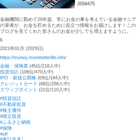
2058475
金融機関に勤めて20年超、常にお金の事を考えている金融マニア
の筆者が、お金を貯めるために役立つ情報をお届けします！この
ブログを見てくれた皆さんのお金が少しでも増えますように。
6
2021年01月
(2029日)
https://money.morebetterlife.info/
金融・保険業
(45位/218人中)
投資信託
(106位/470人中)
IPO・新規公開株
(69位/184人中)
クレジットカード
(68位/258人中)
スワップポイント
(21位/110人中)
#投資信託
#不動産投資
#株主優待
#積立投資
#ふるさと納税
#保険
#etf
#家計見直し