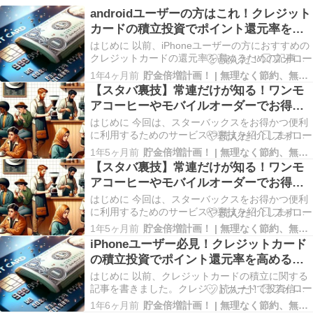
androidユーザーの方はこれ！クレジット
カードの積立投資でポイント還元率を高
める方法
はじめに 以前、iPhoneユーザーの方におすすめの
クレジットカードの還元率を高めるための記事を
書きました。今回はandroidユーザーの方におすす
1年4ヶ月前
貯金倍増計画！ | 無理なく節約、無駄なく増やす♪
めの手法をご紹介します。最大還元率ではiPhone
【スタバ裏技】常連だけが知る！ワンモ
ユーザの方に少し及びませんが、コンビニに行く
アコーヒーやモバイルオーダーでお得に
必要が無く、スマホの操作だけで完結で…
楽しむ方法
はじめに 今回は、スターバックスをお得かつ便利
に利用するためのサービスや裏技を紹介します。2
杯目のコーヒーが割引になる「ワンモアコーヒ
1年5ヶ月前
貯金倍増計画！ | 無理なく節約、無駄なく増やす♪
ー」、ポイントが貯まる「スターバックスリワー
【スタバ裏技】常連だけが知る！ワンモ
ド」、お得なチャージ方法、待ち時間短縮の「モ
アコーヒーやモバイルオーダーでお得に
バイルオーダー」など、知っておくと役立つ情報
楽しむ方法
が満載です。…
はじめに 今回は、スターバックスをお得かつ便利
に利用するためのサービスや裏技を紹介します。2
杯目のコーヒーが割引になる「ワンモアコーヒ
1年5ヶ月前
貯金倍増計画！ | 無理なく節約、無駄なく増やす♪
ー」、ポイントが貯まる「スターバックスリワー
iPhoneユーザー必見！クレジットカード
ド」、お得なチャージ方法、待ち時間短縮の「モ
の積立投資でポイント還元率を高める方
バイルオーダー」など、知っておくと役立つ情報
法
が満載です。ま…
はじめに 以前、クレジットカードの積立に関する
記事を書きました。クレジットカードで投資信託
を積み立てることで、年会費無料のカードでも1％
1年6ヶ月前
貯金倍増計画！ | 無理なく節約、無駄なく増やす♪