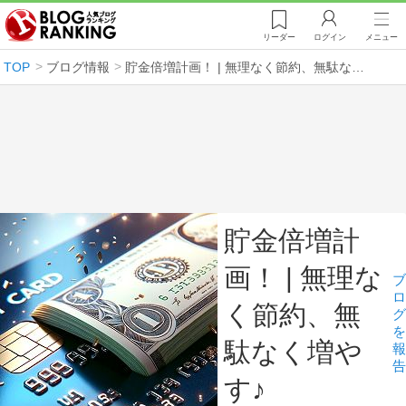
リーダー
ログイン
メニュー
TOP
ブログ情報
貯金倍増計画！ | 無理なく節約、無駄なく増やす♪
貯金倍増計
画！ | 無理な
ブ
ロ
く節約、無
グ
を
駄なく増や
報
告
す♪