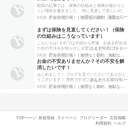
は、病気やケガで入院した際に、日数に応じて保
前回の記事では、保険の仕組みと保険が儲かりに
険金が支払われる保険です。特に注意したいの
くい理由を書きました。 特に見直して欲しいの
が、「あらゆる…
は、「医療保険」です。 「医療保険」にも色々種
5年前
貯金倍増計画！ | 無理なく節約、無駄なく増やす♪
類がありますが、特にあらゆる入院で保険が支払
われる保険は元を取るのが難しいです。 以前に元
まずは保険を見直してください！（保険
を取れなくてもい…
の仕組みはこうなっています）
こんにちは! それでは今回から早速、お金を貯める
ための方法をお知らせします。 まず初めに行って
欲しいのは「保険の見直し」です! これは本当に効
5年前
貯金倍増計画！ | 無理なく節約、無駄なく増やす♪
果が大きいので、現在保険に加入している方は是
お金の不安ありませんか？その不安を解
非一度見直しをしてみてください。 また、これか
消したいです！
ら加入を…
はじめまして！ ブログを見ていただいてありがと
うございます！ 突然ですが、みなさんお金の不安
がありませんか？ 老後には年金以外に2,000万円
5年前
貯金倍増計画！ | 無理なく節約、無駄なく増やす♪
とか言われていますが、心配ないでしょうか？ た
ぶん、何かしら不安がある方が大半だと思いま
す。 （も…
TOPページ
新規登録
マイページ
ブログリーダー
広告掲載
利用規約
ヘルプ