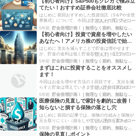
【初心者向け】S&P500もクレカで積み立
し、本当に「お得」と言えるのでしょうか？今回
てたい！おすすめ証券会社徹底比較
は、ポイント〇倍デーでどのくらいの節約になる
のか、計算…
はじめに 前回おすすめした投資信託（S＆Pや全世
界株式）について、今回はオススメの買い方と証
券会社を紹介します。 今や投資は、一部の専門家
5年前
貯金倍増計画！ | 無理なく節約、無駄なく増やす♪
だけのものではありません。スマホ一つで、誰で
【初心者向け】投資で資産を増やしたい
も簡単に始められる時代になりました。 特に、ネ
あなたへ！アメリカ株の投資信託で始め
ット証券を使ったクレジットカード積立は、メリ
る資産形成
ットが…
はじめに 支出を減らすことで貯金は増やせます
が、貯金の金利は低く貯金を行っているだけでは
あまり増やすことはできません。資産を増やすた
5年前
貯金倍増計画！ | 無理なく節約、無駄なく増やす♪
めには「投資」が必要となってきますが、初めて
まずはこれに投資することをオススメし
投資を行う方には投資信託を活用したアメリカ株
ます！
への投資をおすすめしています。今回はその理由
についてご紹介…
今回はお金を増やす方法の１回目です。 支出を減
らすと貯金は増えていきますが、貯金自体はほと
んど増えませんよね。（銀行によって違いはあり
5年前
貯金倍増計画！ | 無理なく節約、無駄なく増やす♪
ますが、1年定期で０．０２％くらいでしょうか。
医療保険の見直しで家計を劇的に改善！
（うちもそのくらいです（笑））１００万円を１
知らないと損する保険の落とし穴
年間預けて２００…
はじめに 前回の記事では、保険の仕組みと保険が
元を取りにくい（損をしやすい）理由を書きまし
た。様々な保険ありますが、その中でも特に見直
5年前
貯金倍増計画！ | 無理なく節約、無駄なく増やす♪
して欲しいのは、「医療保険」です。 医療保険
保険の見直しポイント