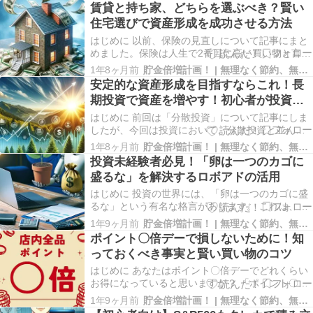
賃貸と持ち家、どちらを選ぶべき？賢い
住宅選びで資産形成を成功させる方法
はじめに 以前、保険の見直しについて記事にまと
めました。保険は人生で2番目に高い買い物と言わ
れますが、人生で一番高い買い物はやはり「家」
1年8ヶ月前
貯金倍増計画！ | 無理なく節約、無駄なく増やす♪
でしょう。「家」は人生最大の買い物と言われる
安定的な資産形成を目指すならこれ！長
ように、その選択は私たちの人生に大きな影響を
期投資で資産を増やす！初心者が投資の
与えます。 賃貸と持ち家、どちらを選ぶべきか悩
プロに勝つための方法
んでいる…
はじめに 前回は「分散投資」について記事にしま
したが、今回は投資において、分散投資と並んで
重要な考え方である「長期投資」についてまとめ
1年8ヶ月前
貯金倍増計画！ | 無理なく節約、無駄なく増やす♪
ました。ある意味、分散投資以上に投資のリター
投資未経験者必見！「卵は一つのカゴに
ンに直結するところです。投資の世界で我々個人
盛るな」を解決するロボアドの活用
投資家がプロ（機関投資家等）に勝つことは難し
いとされてい…
はじめに 投資の世界には、「卵は一つのカゴに盛
るな」という有名な格言があります。 これは、一
つの金融資産だけに投資するのは危険という意味
1年9ヶ月前
貯金倍増計画！ | 無理なく節約、無駄なく増やす♪
です。例えば、全財産をある一つの株に投資した
ポイント〇倍デーで損しないために！知
場合、その株の価値が暴落してしまうと、投資し
っておくべき事実と賢い買い物のコツ
たお金をほとんど失ってしまう（カゴの中の卵が
全部割れて…
はじめに あなたはポイント〇倍デーでどれくらい
お得になっていると思いますか？ 「ポイント〇倍
デー」という言葉に惹かれ、ついつい買い物に行
1年9ヶ月前
貯金倍増計画！ | 無理なく節約、無駄なく増やす♪
ってしまう方も多いのではないでしょうか。しか