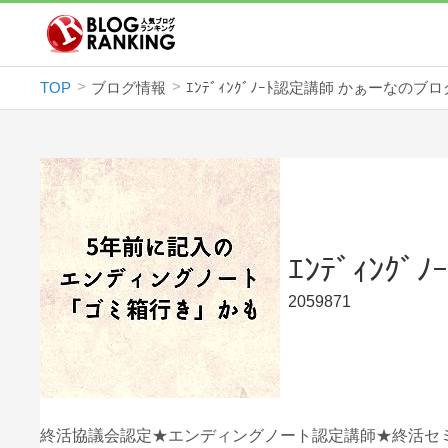
TOP
ブログ情報
ｴﾝﾃﾞｨﾝｸﾞﾉｰﾄ認定講師 かぁーなのブロ
ｴﾝﾃﾞｨﾝ
2059871
終活協議会認定★エンディングノート認定講師★終活セ