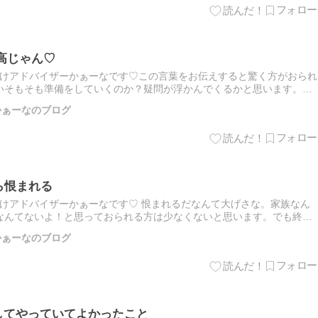
高じゃん♡
付けアドバイザーかぁーなです♡この言葉をお伝えすると驚く方がおられ
いそもそも準備をしていくのか？疑問が浮かんでくるかと思います。終
ただいている中で遺影写真がなくて困ったというご遺族様が多いこと
師 かぁーなのブログ
ら恨まれる
付けアドバイザーかぁーなです♡ 恨まれるだなんて大げさな。家族なん
なんてないよ！と思っておられる方は少なくないと思います。でも終活
るであると断言いたします。なぜそんなことになってしまうのか。仲
師 かぁーなのブログ
してやっていてよかったこと