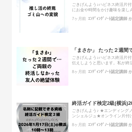
ごきげんよう♪ハピネス終活片
にお金や時間をかけ趣味を楽し
のは推し活への愛ではなく「家
7ヶ月前
ｴﾝﾃﾞｨﾝｸﾞﾉｰﾄ認定講
の…
「まさか」 たった２週間で
ごきげんよう♪ハピネス終活片
伝えしようと思います。私が終
伝えしました。これもご縁なの
8ヶ月前
ｴﾝﾃﾞｨﾝｸﾞﾉｰﾄ認定講
で…
終活ガイド検定2級(横浜)202
ごきげんよう♪ ★エンディン
ンシェルジュ★オンライン片付け
き、ありがとうございます！ 
8ヶ月前
ｴﾝﾃﾞｨﾝｸﾞﾉｰﾄ認定講