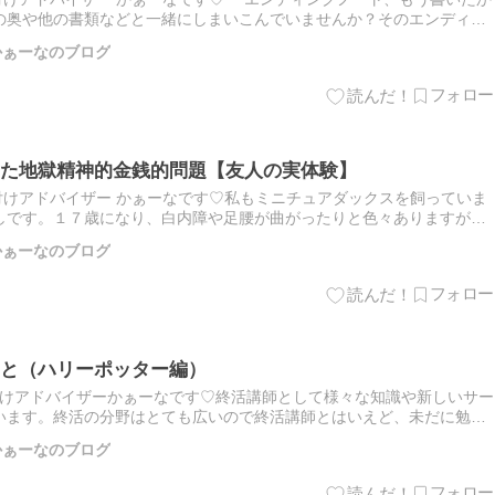
の奥や他の書類などと一緒にしまいこんでいませんか？そのエンディン
としたら…何が起こるのかを一緒に見て参りましょう★ この５年…
師 かぁーなのブログ
た地獄精神的金銭的問題【友人の実体験】
付けアドバイザー かぁーなです♡私もミニチュアダックスを飼っていま
しです。１７歳になり、白内障や足腰が曲がったりと色々ありますが、
れるととても嬉しいです！友人は１人暮らし、ある時、突然お母様を…
師 かぁーなのブログ
と（ハリーポッター編）
付けアドバイザーかぁーなです♡終活講師として様々な知識や新しいサー
います。終活の分野はとても広いので終活講師とはいえど、未だに勉強
たり、価値観や流行が変われば終活も変わっていきます。題名からし
師 かぁーなのブログ