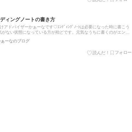
ディングノートの書き方
アドバイザーかぁーなです♡ｴﾝﾃﾞｨﾝｸﾞﾉｰﾄは必要になった時に書こう
気がない状態になっている方が殆どです。元気なうちに書くのがエンデ
な人ほど陥りやすいエンディングノートの書き方が存在しま…
師 かぁーなのブログ