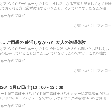
付けアドバイザーかぁーなです♡「推し活」なる言葉も浸透してきて趣味
んでおられる方は必ず終活するべきだと、考えています。あなたが遺す
族のトラウマ」でしかないから…自分亡き後コレクションなどは価値
師 かぁーなのブログ
… ご両親の 終活しなかった 友人の絶望体験
付けアドバイザーかぁーなです♡ 今回は私の友人から聞いたお話しをお
活の仕事していることはまだ伝えていなかったのですが、これを機にお
だろうなぁと思い、色々お手伝いさせていただくことに。大切な友人
師 かぁーなのブログ
6年1月17日(土)10：00～13：00
グノート認定講師★終活ガイド認定講師★終活セミナー認定講師★心託コ
アドバイザー の かぁーなです♡ いつもブログや各種SNSをご覧頂
皆様のおかげで、終活ガイド検定２級、２０２６年１月も開催でき…
師 かぁーなのブログ