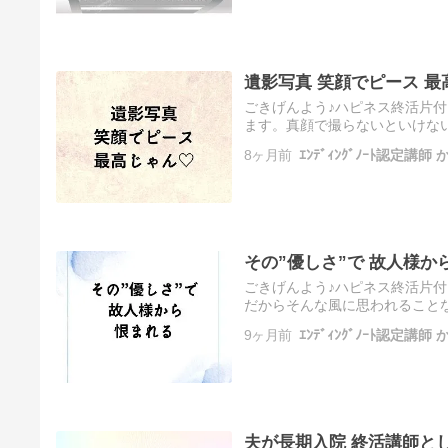
遺影写真 笑顔でピース 最
ごきげんよう♪ハピネス終活片
ます。真顔で撮らないといけな
活講師として４年活動させてい
8ヶ月前
ｴﾝﾃﾞｨﾝｸﾞﾉｰﾄ認定講
に…
その”優しさ”で 故人様か
ごきげんよう♪ハピネス終活片
だからそんな風に思われること
講師である私は１００％そうな
9ヶ月前
ｴﾝﾃﾞｨﾝｸﾞﾉｰﾄ認定講
良…
夫が長期入院 終活講師と