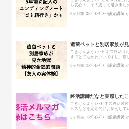
ら安心！」そう思って引き出し
グノートを書いたのが５年前だ
5ヶ月前
ｴﾝﾃﾞｨﾝｸﾞﾉｰﾄ認定講
遺留ペットと別居家族が見
ごきげんよう♪ ハピネス終活片
す♡とてもかわいいですし、癒
まだまだ元気にご飯を食べてく
5ヶ月前
ｴﾝﾃﾞｨﾝｸﾞﾉｰﾄ認定講
終活講師だなと実感したこ
ごきげんよう♪ハピネス終活片
ビスなどを定期的にお伝えして
を続けています。法律が変わっ
5ヶ月前
ｴﾝﾃﾞｨﾝｸﾞﾉｰﾄ認定講
て…