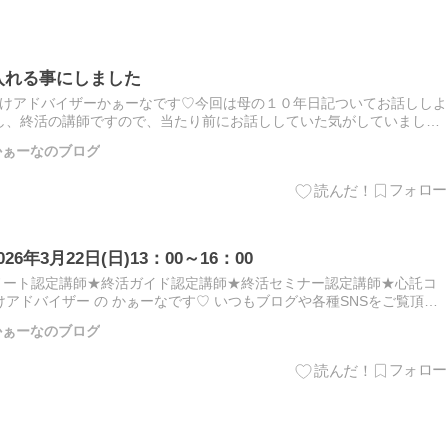
入れる事にしました
付けアドバイザーかぁーなです♡今回は母の１０年日記ついてお話ししよ
し、終活の講師ですので、当たり前にお話ししていた気がしていました
ございませんでした。母の２０年以上続けてきた１０年日記（３冊目
師 かぁーなのブログ
6年3月22日(日)13：00～16：00
グノート認定講師★終活ガイド認定講師★終活セミナー認定講師★心託コ
アドバイザー の かぁーなです♡ いつもブログや各種SNSをご覧頂
皆様のおかげで、終活ガイド検定２級、２０２６年３月も開催でき…
師 かぁーなのブログ