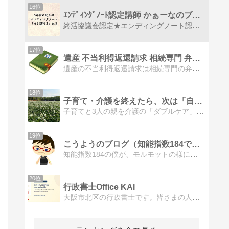
16位
ｴﾝﾃﾞｨﾝｸﾞﾉｰﾄ認定講師 かぁーなのブログ
終活協議会認定★エンディングノート認定講師★終活セミナー認定講師★終活ガイド認定講師★心託コンシェルジュ（オンライン片付けアドバイザー勉強中♪）の かぁーなです☆お役立ち情報満載♪
17位
遺産 不当利得返還請求 相続専門 弁護士 東京の法律事務所…
遺産の不当利得返還請求は相続専門の弁護士へ。遺産相続、遺産分割、特別受益、不当利得返還請求、遺産を無断で使い込み、遺産分割協議、などなど、相続を専門とした法律…
18位
子育て・介護を終えたら、次は「自分の人生」を！
子育てと3人の親を介護の「ダブルケア」を経て、よりそい片付けサポートをしています讃岐峰子です。ライフオーガナイズと生前整理で次の未来に踏み出しませんか？
19位
こうようのブログ（知能指数184で下垂体前葉機能全部低下、…
知能指数184の僕が、モルモットの様にされた事で下垂体前葉機能低下症（全部低下）、線維筋痛症、特発性過眠症、副甲状腺機能低下症にされた事に反撃するブログ
20位
行政書士Office KAI
大阪市北区の行政書士です。皆さまの人生が豊かになるお手伝いをしていければと思っております。よろしくお願いいたします。