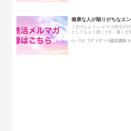
健康な人が陥りがちなエン
ごきげんよう♪ハピネス終活片付け
としてももう遅いです。書く元
ィングノートですが、実は健康
6ヶ月前
ｴﾝﾃﾞｨﾝｸﾞﾉｰﾄ認定講