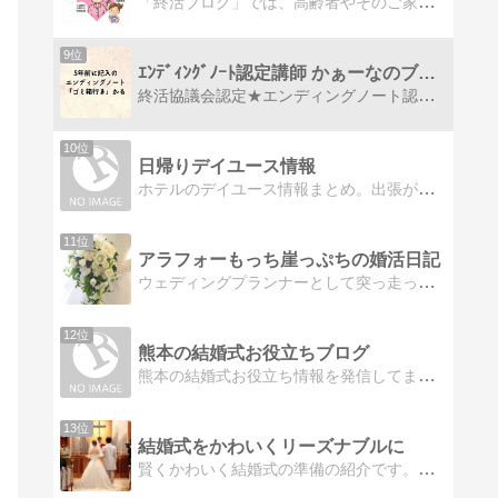
「終活ブログ」では、高齢者やそのご家族の方々を対象に、終活に役立つ情報をわかりやすくお届けします。想の暮らしを実現するためにぜひご活用ください。
9位
ｴﾝﾃﾞｨﾝｸﾞﾉｰﾄ認定講師 かぁーなのブログ
終活協議会認定★エンディングノート認定講師★終活セミナー認定講師★終活ガイド認定講師★心託コンシェルジュ（オンライン片付けアドバイザー勉強中♪）の かぁーなです☆お役立ち情報満載♪
10位
日帰りデイユース情報
ホテルのデイユース情報まとめ。出張が多いので安いところを調べるついでに一覧表にしました。
11位
アラフォーもっち崖っぷちの婚活日記
ウェディングプランナーとして突っ走ってきたウェディングプランナーのブログ！アラフォーを前に自身の婚活もがけっぷちスタート！！
12位
熊本の結婚式お役立ちブログ
熊本の結婚式お役立ち情報を発信してます結婚予定の方や、今から結婚式の準備を始める方にオススメです
13位
結婚式をかわいくリーズナブルに
賢くかわいく結婚式の準備の紹介です。結婚式の準備ブログです。ウェディング小物や手作りアイテムなどを紹介しています。