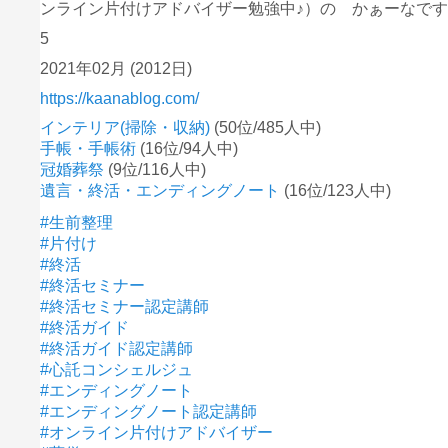
ンライン片付けアドバイザー勉強中♪）の かぁーなです
5
2021年02月
(2012日)
https://kaanablog.com/
インテリア(掃除・収納)
(50位/485人中)
手帳・手帳術
(16位/94人中)
冠婚葬祭
(9位/116人中)
遺言・終活・エンディングノート
(16位/123人中)
#生前整理
#片付け
#終活
#終活セミナー
#終活セミナー認定講師
#終活ガイド
#終活ガイド認定講師
#心託コンシェルジュ
#エンディングノート
#エンディングノート認定講師
#オンライン片付けアドバイザー