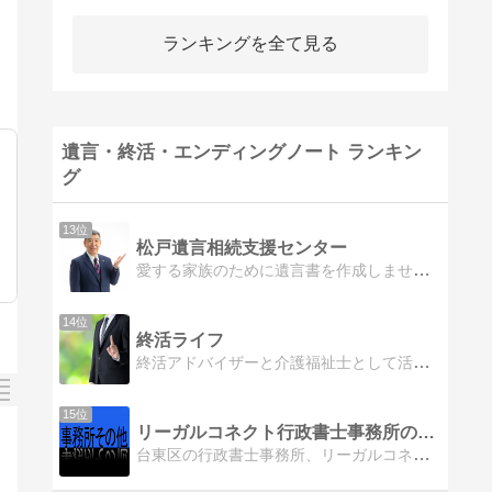
ランキングを全て見る
遺言・終活・エンディングノート ランキン
グ
13位
松戸遺言相続支援センター
愛する家族のために遺言書を作成しませんか。遺言書はだれでも自由に作成することができます。しかし、法的要件を満たした様式で作成する必要があり、一般の方が作成した遺言書は要件を満たさず、無効になるケースもあります。安全・安心お任せ下さい。
14位
終活ライフ
終活アドバイザーと介護福祉士として活躍している「ケンジ」終活や介護についての情報を発信するブログです。
15位
リーガルコネクト行政書士事務所のブログ
台東区の行政書士事務所、リーガルコネクトのブログです。