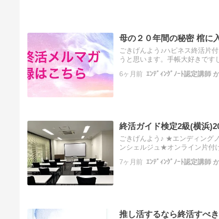
母の２０年間の秘密 棺に
ごきげんよう♪ハピネス終活片
うと思います。手帳大好きです
が、なんと一度も触れたことは
6ヶ月前
ｴﾝﾃﾞｨﾝｸﾞﾉｰﾄ認定講
に…
終活ガイド検定2級(横浜)202
ごきげんよう♪ ★エンディン
ンシェルジュ★オンライン片付け
き、ありがとうございます！ 
7ヶ月前
ｴﾝﾃﾞｨﾝｸﾞﾉｰﾄ認定講
推し活するなら終活すべき