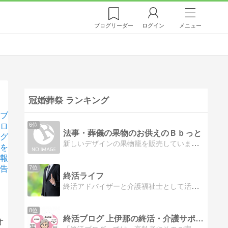
ブログ
リーダー
ログイン
メニュー
冠婚葬祭 ランキング
ブ
ロ
6位
法事・葬儀の果物のお供えのＢｂっと
グ
新しいデザインの果物籠を販売しています。旬の果物を環境に優しいお供えＢＯＸに詰め合わせた、見た目も美しい果物盛籠
を
報
告
7位
終活ライフ
終活アドバイザーと介護福祉士として活躍している「ケンジ」終活や介護についての情報を発信するブログです。
8位
終活ブログ 上伊那の終活・介護サポート｜一般社団法人あいえん
オ