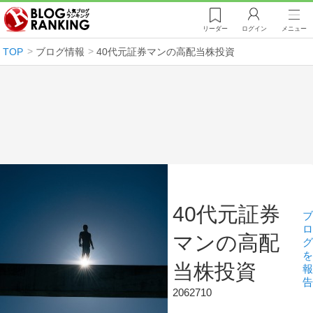
リーダー
ログイン
メニュー
TOP
ブログ情報
40代元証券マンの高配当株投資
40代元証券
ブ
ロ
マンの高配
グ
を
当株投資
報
告
2062710