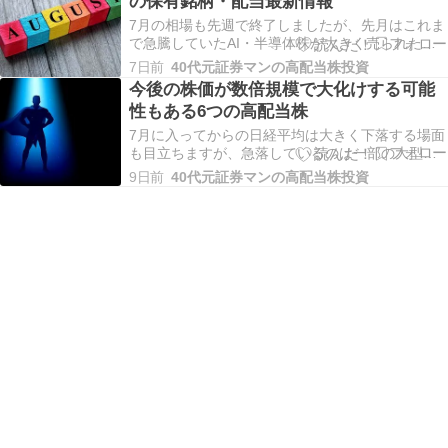
の保有銘柄・配当最新情報
する事は難しい状況だと思います。ただ、今年春
の本決算…
7月の相場も先週で終了しましたが、先月はこれま
で急騰していたAI・半導体株が大きく売られた事
で日経平均も急落する日が多かったですが、逆に
7日前
40代元証券マンの高配当株投資
バリュー株は上昇に転じた事で、個人的な含み益
今後の株価が数倍規模で大化けする可能
も最近の鬱憤を晴らす様に大きく増えた1ヶ月とな
性もある6つの高配当株
りました。ただ、もともと一部の大型株の動きが
凄過ぎた…
7月に入ってからの日経平均は大きく下落する場面
も目立ちますが、急落しているのは一部の大型株
が中心で、逆に今まで売られていた高配当株は反
9日前
40代元証券マンの高配当株投資
発に転じている銘柄も多いですので、4月から続い
ていたバリュー株低迷の流れも、直近は完全に雰
囲気が変わってきている印象です。この辺りは、
日米ともに…