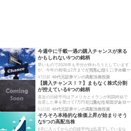
今週中に千載一遇の購入チャンスが来る
かもしれない5つの銘柄
早いもので2026年も半分が終わろうとしています
が、今年の相場は2月までが異常に強く、その後は
中東情勢を巡る混乱で大きく売られる場面もあっ
47日前
40代元証券マンの高配当株投資
たなか、直近ではアメリカとイランが戦闘終結で
【購入チャンス！？】まもなく株式分割
合意した事で日経平均も7万円の大台に乗せていま
が控えている6つの銘柄
すので、下半期の相場にも期待したいです。そん
ななか…
直近の日経平均はアメリカとイランが戦闘終結で
合意した事を受けて7万円台に乗せる場面がありま
したが、相変わらず大きく上昇しているのは一部
51日前
40代元証券マンの高配当株投資
の大型株が多く、バリュー株を中心とした高配当
そろそろ本格的な株価上昇が始まりそう
株はイマイチ相場の波に乗り切れていない状況で
な5つの高配当株
す。ただ、相場自体の底力は感じますし、株式市
場が本当に強…
6月に入ってからの日経平均は乱高下しているな