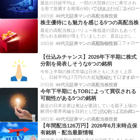
同期と比較…
最近の日経平均は、一部の大型株だけに牽引され
る形で急騰する相場が続いていましたが、ようや
く先週位からは今まで低迷していたバリュー株に
30日前
40代元証券マンの高配当株投資
も上昇に転じる銘柄が増えており、雰囲気が変わ
株主優待にも魅力を感じる5つの高配当株
ってきている印象です。もちろん、このままバリ
最近の高配当株はバリュー株低迷の流れもあって
ュー株主導の相場に切り替わるのか、再びAI・半
売られる銘柄が増えていましたが、直近は少し雰
導体株に勢い…
囲気も変わってきているなか、何だかんだ数年前
33日前
40代元証券マンの高配当株投資
と比較すれば依然大きく上昇している銘柄はたく
さんありますので、保有銘柄は含み益の状態を維
【仕込みチャンス】2026年下半期に株式
持している投資家も多いかと思います。また、高
分割を発表しそうな6つの銘柄
配当株には株主…
今年上半期の株式市場は日米ともに大きく上昇
し、日経平均は7万円の大台を突破していますが、
上昇しているのは一部の大型株が中心で、バリュ
37日前
40代元証券マンの高配当株投資
ー株を中心とした高配当株は蚊帳の外に置かれて
今年下半期にもTOBによって買収される
いました。従って、個人的にもそうですが、全体
可能性がある5つの銘柄
の指数は急騰するなか、保有銘柄の株価は低迷が
続き、資産は減…
最近の日本企業は東証が要請している親子上場の
解消や業界再編を目的として、TOBによる企業買
収が行われる事も増えていますが、一般的にTOB
38日前
40代元証券マンの高配当株投資
が行われた場合は現在の株価に対して一定のプレ
【年間配当126万円】2026年6月末時点保
ミアムが付きますので、株価が急騰する要因とな
有銘柄・配当最新情報
ります。実際、TOBが発表された後の株価はTOB
価格の…