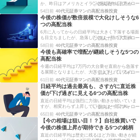
か、昨日はアメリカとイランの戦闘終結合意を受
けて全面高となりましたが、相変わらず大きく上
54日前
40代元証券マンの高配当株投資
昇しているのは一部の大型株が中心となっていま
今後の株価が数倍規模で大化けしそうな6
す。ただ、今までは日経平均が上昇するなか売ら
つの高配当株
れていた高配当株も直近は反発する銘柄が増えて
いますので、少…
6月に入ってからの日経平均は大きく下落する場面
も目立ちましたが、急落したのは一部の大型株が
中心で、今まで売られていた高配当株は底堅く推
58日前
40代元証券マンの高配当株投資
移している銘柄も多いですので、4月から続いてい
今後も高確率で増配が継続しそうな5つの
たバリュー株低迷の流れも、直近は少し雰囲気が
高配当株
変わってきている印象です。この辺りの動きは、
さすがにA…
今週の日経平均は7万円の大台乗せ直前から急落す
る展開となりましたが、大きく上下しているのは
相変わらずAI・半導体株が中心で、高配当銘柄を
61日前
40代元証券マンの高配当株投資
始めとしたバリュー株は良くも悪くも相場の主役
日経平均は過去最高も、さすがに直近株
になれていない状況です。今の様な相場が始まっ
価が下げ過ぎに見える6つの高配当株
て約2ヶ月が経ち、個人的にもこれほど歪な状況は
経験が無…
直近の日経平均は強烈に力強い動きが続いていま
すが、相変わらず上昇しているのは一部のAI・半
導体株だけで、それ以外の銘柄は逆に売られてい
65日前
40代元証券マンの高配当株投資
る銘柄も多く、特にバリュー株を中心とした高配
【今の相場は狙い目！？】自社株買いで
当株には年初来安値を記録する銘柄も多いですの
今後の株価上昇が期待できる5つの銘柄
で、現在の相場に違和感を覚えている投資家は多
いかと思いま…
直近の日経平均は歴史に残るほど力強い動きが続