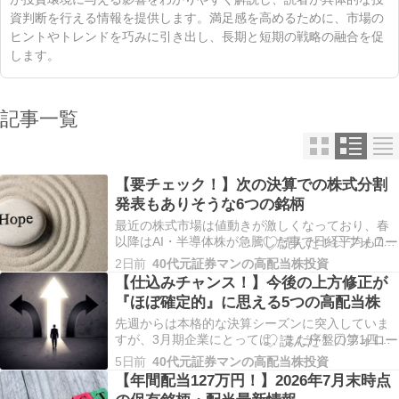
資判断を行える情報を提供します。満足感を高めるために、市場の
ヒントやトレンドを巧みに引き出し、長期と短期の戦略の融合を促
します。
記事一覧
【要チェック！】次の決算での株式分割
発表もありそうな6つの銘柄
最近の株式市場は値動きが激しくなっており、春
以降はAI・半導体株が急騰した事で日経平均も7万
円を超えましたが、7月はAI・半導体株が急落し
2日前
40代元証券マンの高配当株投資
て、これまで低迷していたバリュー株が上昇に転
【仕込みチャンス！】今後の上方修正が
じるなど、落ち着きがありません。ただ、この辺
『ほぼ確定的』に思える5つの高配当株
りの動きには相場が本当に強い時に訪れる循環物
色の流れ…
先週からは本格的な決算シーズンに突入していま
すが、3月期企業にとっては、まだ序盤の第1四半
期決算ですし、12月期企業は折り返しの第2四半期
5日前
40代元証券マンの高配当株投資
決算となりますが、依然中東情勢の先行きは不透
【年間配当127万円！】2026年7月末時点
明ですので、なかなか通期予測の上方修正を発表