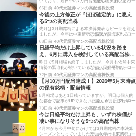
いており、近日中の7万円台乗せも現実的に思われ
る水準まで値を上げていますが、相変わらず上昇
66日前
40代元証券マンの高配当株投資
しているのは一部の大型株だけで、むしろバリュ
今後の上方修正が『ほぼ確定的』に思え
ー株を中心とした高配当株には年初来安値を記録
る5つの高配当株
する銘柄もあるなど、現在の株高に乗り切れてい
ない投資家は…
先月は3月期銘柄による本決算発表もピークを迎え
ましたが、今年は中東情勢の影響が懸念されるな
かでも、好調な業績予測や大幅増配を発表してく
68日前
40代元証券マンの高配当株投資
れる企業が多かったですので、決算後の株価はバ
日経平均だけ上昇している状況を踏ま
リュー株低迷の流れもあって、素直に上昇してい
え、6月に購入を検討している高配当株7
ないケースも多いですが、今後に期待できそうな
選
銘柄は多い印…
昨日で5月相場も終了しましたが、今月も依然中東
情勢の緊迫化が続いているなか、日経平均は一気
に6万6000円を突破するほど、強烈に強い相場と
72日前
40代元証券マンの高配当株投資
なりました。ただ、上昇したのは相変わらず一部
【月10万円配当達成！】2026年5月末時点
の大型株が中心で、バリュー株を中心とした高配
の保有銘柄・配当情報
当株は蚊帳の外に置かれている銘柄も多いですの
で、今の…
5月相場はあと1日残っていますが、明日は個人的
な都合で記事がUPできないため、今月は少し早く
5月の保有銘柄情報をまとめていきます。今月も先
73日前
40代元証券マンの高配当株投資
月に引き続き、中東情勢の緊迫化が続いているな
今は日経平均だけ上昇も、いずれ株価が
かでも、日経平均だけは上昇が続いており、中旬
凄い事になりそうな5つの高配当株
にかけては世界的な金利上昇を背景に下落する場
面もあり…
4月末から今月中旬にかけては3月期銘柄の本決算
シーズンとなっていましたが、今年は中東情勢の