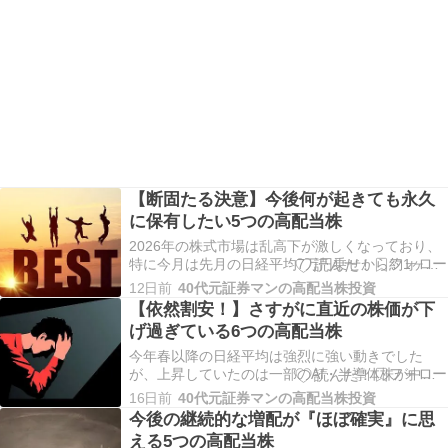
【断固たる決意】今後何が起きても永久
に保有したい5つの高配当株
2026年の株式市場は乱高下が激しくなっており、
特に今月は先月の日経平均7万円乗せから約1ヶ月
で1割以上急落する場面もあるなど、ボラティリテ
12日前
40代元証券マンの高配当株投資
ィが大きくなっています。これだけ乱高下が激し
【依然割安！】さすがに直近の株価が下
くなると、特に直近の様に大きく下げる局面で
げ過ぎている6つの高配当株
は、一旦売却して様子を見たい気持ちが強くなる
事もあり…
今年春以降の日経平均は強烈に強い動きでした
が、上昇していたのは一部のAI・半導体株が中心
で、高配当株の多くは年初来安値を記録する銘柄
16日前
40代元証券マンの高配当株投資
も多いほど低迷していました。そんななか、直近
今後の継続的な増配が『ほぼ確実』に思
はこれまで急騰していたAI・半導体株が大きく売
える5つの高配当株
られ、バリュー株が上昇に転じるなど流れが変わ