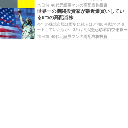
影響が懸念されていましたので、例年以上に保守
75日前
40代元証券マンの高配当株投資
的な内容で発表される事も警戒されていました。
世界一の機関投資家が最近爆買いしてい
ただ、結果としては好調な今期業績の予測や大幅
る6つの高配当株
増配に加え、大規模な自社株買いまで発表してく
れた企業も多…
今年の株式市場は歴史に残るほど強い相場でスタ
ートしていたなか、3月はイランへの武力行使をき
っかけに大きく売られる場面もありましたが、4月
79日前
40代元証券マンの高配当株投資
に入ると中東情勢も関係なく、日経平均は再度急
騰して6万円の大台をあっさり突破しました。この
辺りの動きは、ここ数年日本株の購入を続けてい
た外国人…