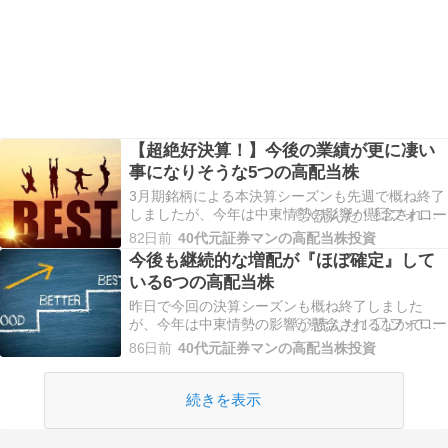
【超絶好決算！】今後の業績が更に凄い
事になりそうな5つの高配当株
3月期銘柄による本決算シーズンも先週で概ね終了
しましたが、今年は中東情勢の影響が懸念される
なかでも、好調な業績予測や大幅増配を発表して
82日前
40代元証券マンの高配当株投資
くれる企業が多かったですので、今後の更なる飛
今後も継続的な増配が『ほぼ確定』して
躍が期待できそうな銘柄も多い印象です。実際、
いる6つの高配当株
優良な高配当株として知られる銀行株やリース株
の業績は、毎…
昨日で今回の決算シーズンも概ね終了しました
が、今年は中東情勢の影響が懸念されるなかで
も、予想を上回る好業績や大幅増配を発表してく
86日前
40代元証券マンの高配当株投資
れる企業が多かった印象で、毎年の事ですが、こ
の時期は改めて増配の有難さが身にしみます。実
際、最近は好調な企業業績や株主還元の向上を背
続きを表示
景に増配を行ってく…