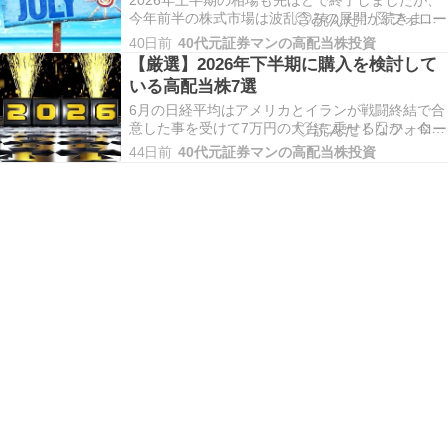
2026年上半期の相場も先ほどで終了しましたが、
今年前半の株式市場は波乱含みの展開が続きまし
たので、例年以上に早く感じる部分もあったかと
40日前
40代元証券マンの高配当株投資
思います。実際、今月も日経平均は急騰が続き、
【厳選】2026年下半期に購入を検討して
あっさり7万円の大台をクリアするなか、月末にか
いる高配当株7選
けては反動で急落する場面もありましたが、依然
相場の主…
6月の日経平均はアメリカとイランが戦闘終結で合
意した事を受けて7万円の大台に乗せるなか、今週
は反動で急落する場面もあるなど乱高下が激しい
44日前
40代元証券マンの高配当株投資
ですが、相変わらず相場の主役は一部の大型株が
中心で、直近は底堅く推移している高配当株も増
えていますが、全体の動きと比較するとイマイチ
相場の波に…