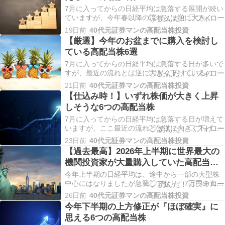
ってきていま…
7月に入ってからの日経平均は急落する展開が続い
ていますが、今年春以降の流れとは逆に大きく下
げているのは一部のAI・半導体株が中心で、今ま
19日前
40代元証券マンの高配当株投資
で低迷していた高配当株は反発に転じる銘柄も多
【厳選】今年のお盆までに購入を検討し
くなっており、雰囲気が変わってきています。た
ている高配当株6選
だ、最近の相場は上げるにしても下げるにしても
数年前と比…
7月に入ってからの日経平均は急落する日が多いで
すが、最近の流れとは逆に大きく下げているのは
一部の大型株が中心で、今まで低迷していた高配
21日前
40代元証券マンの高配当株投資
当株は上昇に転じる銘柄が増えています。この動
【仕込み時！】いずれ株価が大きく上昇
きには、相場が本当に強い時に訪れる循環物色の
しそうな6つの高配当株
勢いを感じますが、直近では中東情勢も再度緊迫
感が高まって…
7月に入ってからの日経平均は急落する日が増えて
いますが、ここ最近の流れとは逆に大きく下げて
いるのは一部のAI・半導体株が中心で、今まで低
23日前
40代元証券マンの高配当株投資
迷していた高配当株は反発に転じる銘柄も多くな
【過去最高】2026年上半期に世界最大の
っており、雰囲気が変わってきている印象です。
機関投資家が大量購入していた高配当株5
もちろん、なかには依然株価の低迷が続いている
選
銘柄もあり…
今年上半期の日経平均は、途中から一部の大型株
中心にはなりましたが急騰しており、7万円の大台
もあっさり突破しました。これだけ歴史に残る相
26日前
40代元証券マンの高配当株投資
場になった理由は複数あると思いますが、やはり
今年下半期の上方修正が『ほぼ確実』に
大きな要因は外国人投資家による強烈な日本株買
思える6つの高配当株
いで、実際上半期の買い越し額は約10兆円と前年