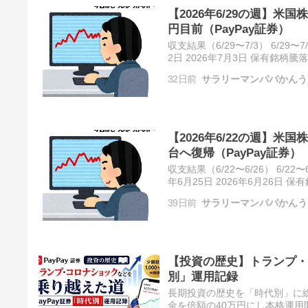
【2026年6/29の週】米国
円目前（PayPay証券）
収支結果（6/29〜7/3） 6/29〜7
2日 2026年7月3日 保有銘柄
なサラリーマンひとりごと 6月2
32日前
サラリーマンパパかんう
【2026年6/22の週】米国
台へ復帰（PayPay証券）
収支結果（6/22〜6/26） 6/22〜
年6月25日 2026年6月26日
てきとうなサラリーマンひとり
39日前
サラリーマンパパかんう
【投資の歴史】トランプ・
別」運用記録
長期投資の歴史を「時代別」に総
金を倍額の40万円にし本格運用開