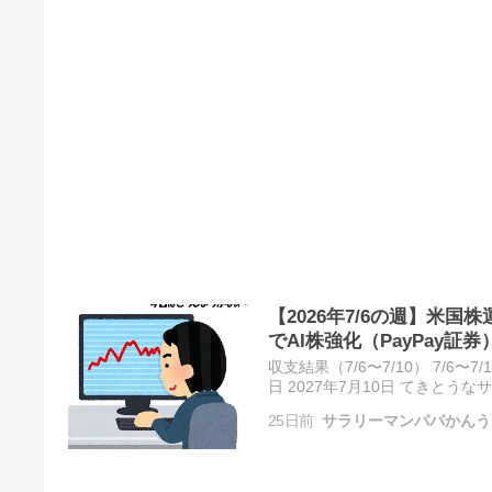
【2026年7/6の週】米国株
でAI株強化（PayPay証券
収支結果（7/6〜7/10） 7/6〜7/
日 2027年7月10日 てきとう
7月6日〜7月10日 利益60…
25日前
サラリーマンパパかんう