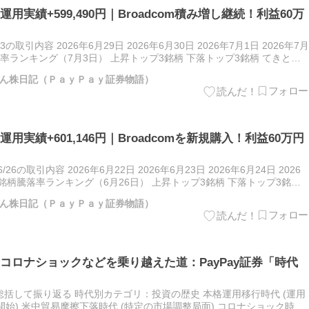
株運用実績+599,490円｜Broadcom積み増し継続！利益60万
/3の取引内容 2026年6月29日 2026年6月30日 2026年7月1日 2026年7月
騰落率ランキング（7月3日） 上昇トップ3銘柄 下落トップ3銘柄 てきとう
9…
ん株日記（ＰａｙＰａｙ証券物語）
株運用実績+601,146円｜Broadcomを新規購入！利益60万円
6/26の取引内容 2026年6月22日 2026年6月23日 2026年6月24日 2026
 保有銘柄騰落率ランキング（6月26日） 上昇トップ3銘柄 下落トップ3銘柄
ご…
ん株日記（ＰａｙＰａｙ証券物語）
コロナショックなどを乗り越えた道：PayPay証券「時代
括して振り返る 時代別カテゴリ：投資の歴史 本格運用移行時代 (運用
始) 米中貿易摩擦下落時代 (特定の市場調整局面) コロナショック時代