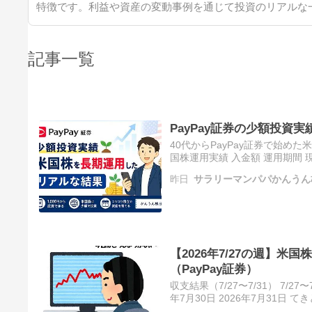
特徴です。利益や資産の変動事例を通じて投資のリアルな
記事一覧
PayPay証券の少額投資
40代からPayPay証券で始めた
国株運用実績 入金額 運用期間 
年3月 2020年4月～2026年7
昨日
サラリーマンパパかんうん
【2026年7/27の週】米国
（PayPay証券）
収支結果（7/27〜7/31） 7/27〜
年7月30日 2026年7月31日 
レポート 7月27日〜7月…