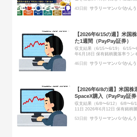
(歴史的な暴落と危機対応) コロ
43日前
サラリーマンパパかんう
【2026年6/15の週】米国
た1週間（PayPay証券）
収支結果（6/15〜6/19） 6/15〜
年6月18日 保有銘柄騰落率ラン
リーマンひとりごと 2026年6月
46日前
サラリーマンパパかんう
【2026年6/8の週】米国株
SpaceX購入（PayPay証
収支結果（6/8〜6/12） 6/8〜6/
11日 2026年6月12日 保有
うなサラリーマンひとりごと 20
53日前
サラリーマンパパかんう