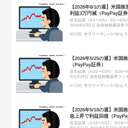
【2026年6/1の週】米国株
利益3万円減（PayPay証
収支結果（6/1〜6/5） 6/1〜6/5
2026年6月5日 保有銘柄騰落
ラリーマンひとりごと 2026年6
60日前
サラリーマンパパかんう
【2026年5/25の週】米国
（PayPay証券）
収支結果（5/25〜5/29） 5/25〜
年5月29日 保有銘柄騰落率ラン
リーマンひとりごと 5月25日〜5
67日前
サラリーマンパパかんう
【2026年5/18の週】米
急上昇で利益回復（PayPa
収支結果（5/18〜5/22） 5/18〜