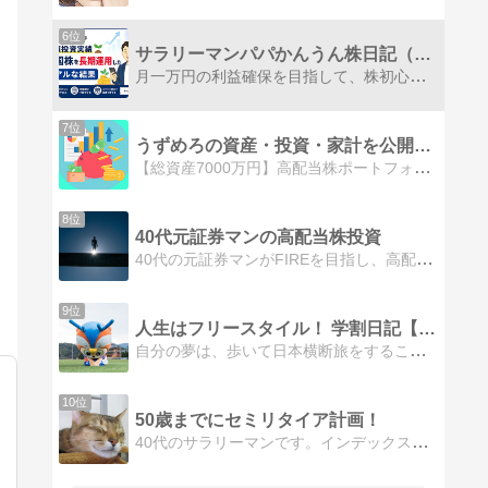
6位
サラリーマンパパかんうん株日記（ＰａｙＰａｙ証券物語）
月一万円の利益確保を目指して、株初心者サラリーマンが予備知識無しに勘と運にたより、小額の米国株をPayPay証券（旧：ワンタップバイ）で日々経験を積みながら運用している日記です
7位
うずめろの資産・投資・家計を公開して分析するブログ
【総資産7000万円】高配当株ポートフォリオや投資法別で資産を公開しています。また、家計についても公開しています。
8位
40代元証券マンの高配当株投資
40代の元証券マンがFIREを目指し、高配当株へ投資する様子を綴っています。資産状況やFIREへの過程を随時投稿中です。
9位
人生はフリースタイル！ 学割日記【社会人編】
自分の夢は、歩いて日本横断旅をすること！夢を実現するために、経済的自立の達成を目指す社会人の日記です。【My Favorite】旅行/お散歩/晩酌/インデックス投資/読書/スポーツ観戦/ラーメン
10位
50歳までにセミリタイア計画！
40代のサラリーマンです。インデックス投資メインで運用しています。主に保有銘柄の運用状況を淡々とお伝えしています。NISAとiDeCoを利用しています。投資環境や運用銘柄が似ている方はご参考下さい。