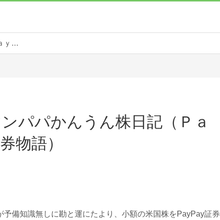
サラリーマンパパかんうん株日記（ＰａｙＰａｙ証券物語）
マンパパかんうん株日記（Ｐａ
証券物語）
予備知識無しに勘と運にたより、小額の米国株をPayPay証