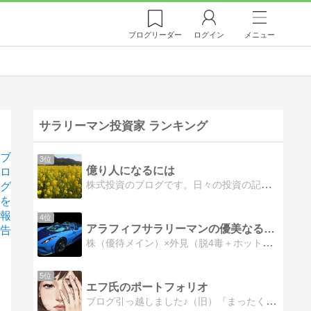
ブログ
リーダー
ログイン
メニュー
サラリーマン投資家 ランキング
ブ
3位
億り人になるには
ロ
株式投資のブログです。日々の投資の記録を投稿していき億り人を目指します。おすすめな株主優待や配当金を紹介していきます。投資に興味を持っていただけたら、参考にしていただけたらと思います。
グ
を
報
4位
アラフィフサラリーマンの優美なる株投資ブログ
告
株（優待メイン）×外見（脱4毒＋ホットヨガ）
5位
エフ氏のポートフォリオ
ブログ引っ越しました♪（旧）『まったくフツーの会社員が、NISAとiDeCoとIPO(&時々FX)で投資入門してみた件。』
券