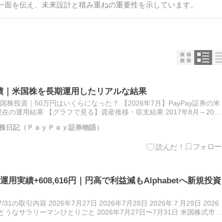
一面を伝え、未来設計と積み重ねの重要性を示しています。
実績｜米国株を長期運用したリアルな結果
米国株投資｜50万円はいくらになった？ 【2026年7月】PayPay証券の米
現在の運用結果 【グラフで見る】資産推移・収支結果 2017年8月～2020
月 【一覧で見る】資産…
株日記（ＰａｙＰａｙ証券物語）
株運用実績+608,616円｜円高で利益減もAlphabetへ新規投資
7/31の取引内容 2026年7月27日 2026年7月28日 2026年７月29日 2026
てきとうなサラリーマンひとりごと 2026年7月27日〜7月31日 米国株式市場