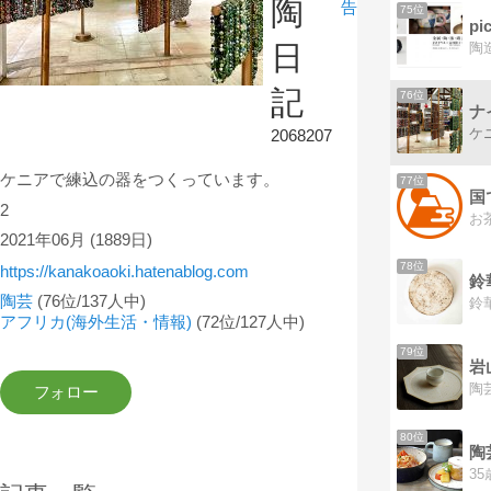
陶
告
75位
pi
日
記
76位
ナ
ケ
2068207
ケニアで練込の器をつくっています。
77位
国
2
2021年06月
(1889日)
78位
https://kanakoaoki.hatenablog.com
鈴
陶芸
(76位/137人中)
アフリカ(海外生活・情報)
(72位/127人中)
79位
岩
80位