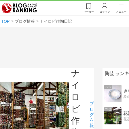
リーダー
ログイン
メニュー
TOP
ブログ情報
ナイロビ作陶日記
ナ
陶芸 ラン
イ
73位
き
ロ
ブ
ビ
ロ
74位
花
グ
作
を
報