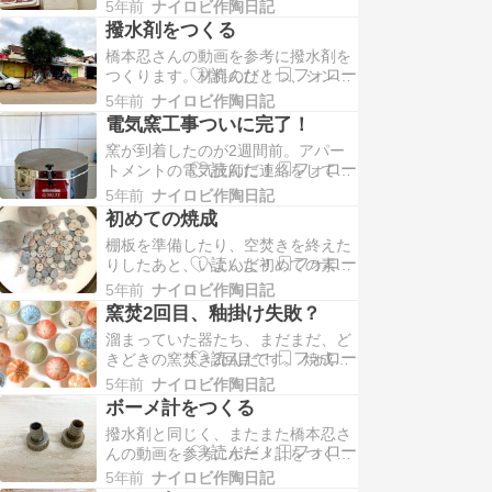
に。日本の商店街のお肉屋さんっぽ
ました。窯購入のヒントをくれたド
5年前
ナイロビ作陶日記
くカウンター越しにあれこれ指差し
ムによると、荷物…
撥水剤をつくる
て商品を買うスタイルも好きだった
橋本忍さんの動画を参考に撥水剤を
けれど、ポチポチするだけで指定し
つくります。材料のひとつ、シンナ
た日時に家まで届けてもらえるのは
ーを買いに近所のお店に。 道端のペ
やっぱり便利です。
5年前
ナイロビ作陶日記
イントショップへ 店内 これでいい
https://primecuts.…
電気窯工事ついに完了！
のか謎だけれど、一応シンナー シン
窯が到着したのが2週間前。アパー
ナー、シリコン、インク、ジャムの
トメントの電気技師に連絡をしても
空き瓶 この中に1つ間違いがありま
とんと返事がなく、部屋にどーんと
す。一体なんでしょう？ 適正量を測
5年前
ナイロビ作陶日記
鎮座する窯を見ながら、これが動く
り、混ぜます。…
初めての焼成
日一体いつになるかしら、、、とま
棚板を準備したり、空焚きを終えた
たまた悶々する日々を過ごしていま
りしたあと、いよいよ初めての素焼
した。アパートメントの電気技師を
きをしました。 今回は、昨年つくっ
諦めて、どこかから他の電気技師を
5年前
ナイロビ作陶日記
たまま日本に一時帰国になり、焼き
見つけてこようかなと思っ…
窯焚2回目、釉掛け失敗？
そびれていた子たちを中心に。 どき
溜まっていた器たち、まだまだ、ど
どきどきどき 焼き上がった素焼きの
きどきの窯焚き2回目です。 焼成前
器を次の日に取り出します。 このあ
素焼き後 焼き上がり 色や柄は概ね
と、（気持ち的にも環境的にもしっ
5年前
ナイロビ作陶日記
イメージしていた通りでした。（出
ちゃかめっちゃか…
ボーメ計をつくる
来上がったものはインスタグラムの
撥水剤と同じく、またまた橋本忍さ
方にアップしています。ぜひ見て
んの動画を参考にボーメ計をつくり
ね！）が、1点気になることも。器
ます。 使い切ったスプレー 重りに
の表面に気泡が発生しています。よ
5年前
ナイロビ作陶日記