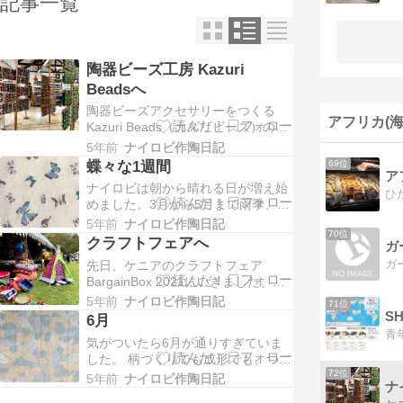
記事一覧
陶器ビーズ工房 Kazuri
Beadsへ
陶器ビーズアクセサリーをつくる
アフリカ(
Kazuri Beads（カズリビーズ）の工
房へ見学にいきました。Kazuri
5年前
ナイロビ作陶日記
Beadsは1975年にスタートした、主
蝶々な1週間
69位
にシングルマザーが作り手となって
ナイロビは朝から晴れる日が増え始
いるフェアトレードアクセサリーブ
めました。3月から5月まで雨季、雨
ランド。ナイロビ市内の大きなショ
季が終わったと思ったらすぐ寒いシ
ッピングモールの中にもショップを
5年前
ナイロビ作陶日記
70位
ーズンが始まり今までずーっとぐず
構…
クラフトフェアへ
ガ
ぐずした天気でした。ようやくカラ
先日、ケニアのクラフトフェア
ッと晴れる時間が増えて、これから
BargainBox 2021にいきました。と
過ごしやすい気候が始まるのだと思
ーっても久しぶりのクラフトフェ
うとうきうき。 今週は蝶々の生地ば
5年前
ナイロビ作陶日記
71位
ア、にぎやかな雰囲気を原っぱの
S
かりつくっていました…
6月
青々とした草の匂いと一緒に深呼吸
気がついたら6月が通りすぎていま
しながら楽しみました。 アフリカ布
した。 柄づくりでも成形でも、つく
ティピ かわいい ミニカーが大きく
り終わった直後からもっとこうすれ
72位
なったようなBBQグリル ほしい ブ
5年前
ナイロビ作陶日記
ナ
ばよかったなと技術や我慢の足りな
リキオブジ…