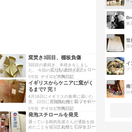
ケ
いところにがっくりとすること多
く。一晩寝てわくわく机に向かい、
一日の終わりにはまたまたがっくり
73位
Br
を繰り返しています。もっと練習し
ようー。 6月は葉っぱ葉…
74位
世
窯焚き3回目、棚板負傷
75位
3回目の素焼き、本焼きをしまし
た。 今回の器たち 素焼き前に、乾
いた器をスポンジで削ります。成形
5年前
ナイロビ作陶日記
時についた泥を削ると柄がくっきり
イギリスからケニアに窯がく
76位
出てきます。 左）BEFORE 右）
るまで7 完！
AFTER このスポンジが今のところ
4月16日にイギリスの倉庫に届いた
いちばん使いやすい！アライグマ？
窯、22日に貨物飛行機に載ってケニ
が素敵なパッケージ 素焼きを終え、
アにやってきました。運送会社から
撥水剤をぬりま…
5年前
ナイロビ作陶日記
連絡があったのは24日の朝7時半。
発泡スチロールを発見
荷物もうピックアップできるよとの
通っている精肉魚屋さんが通販を始
こと。 わー、嬉しいと思いつつ、重
めたことを知り、利用してみること
く大きいものなので配達をお願いし