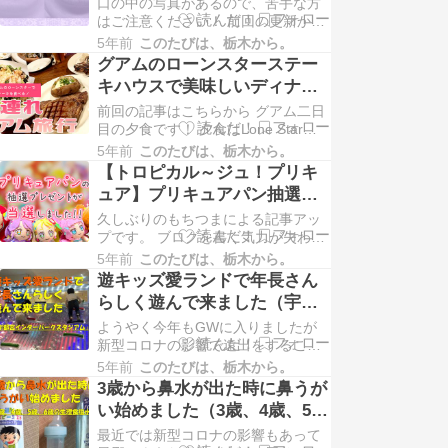
【矯正開始30-40週目】
口の中の写真があるので、苦手な方
合った作品を自由に作ることができ
はご注意ください！ 前回の更新から
ます。 これが１歳の子供に大ハマり
かなり間が空いてしまいました… 最
でした。 最初は…
5年前
このたびは、栃木から。
後の歯列矯正レポート記事公開から1
グアムのローンスターステー
年以上経過してしまいました！！ ち
キハウスで美味しいディナー
なみに前回の歯列矯正レポート記事
【4歳子連れグアム旅行】09
前回の記事はこちらから グアム二日
はこちら↓ 歯がじわじわ動いてま
目の夕食です！ 夕食はLone Star
す。【歯列矯正29週目】 29週目なん
Steakhouse（ローンスターステーキ
て序の口で…
5年前
このたびは、栃木から。
ハウス）へ行って、アメリカンサイ
【トロピカル～ジュ！プリキ
ズのステーキを食べるのです！わ
ュア】プリキュアパン抽選プ
ー！（どんどんぱふぱふ） 到着した
レゼント☆シールフォルダご
久しぶりのもちつまによる記事アッ
時間は18時半くらいだったと思いま
紹介
プです。 ブログを書く気力が失われ
す。 レンタカーでお店へ向かい…
ていましたが、今回はめちゃくちゃ
5年前
このたびは、栃木から。
嬉しいことがあったので即日書きま
遊キッズ愛ランドで年長さん
した。もちつまはチョロいオタク行
らしく遊んで来ました（宇都
動力のあるオタクと定評があるので
宮インターパークスタジア
ようやく今年もGWに入りましたが
す。 我が家のプリキュア事情 プリキ
ム）
新型コロナの影響で遠出をすること
ュアドリームステージに行ったとき
ができません。 近所にお出かけして
にもご紹介しました…
5年前
このたびは、栃木から。
も飽きてしまうので、人が少ない開
3歳から鼻水が出た時に鼻うが
店直後の宇都宮インターパークまで
い始めました（3歳、4歳、5
お出かけして来ました。 さあ朝起き
歳、6歳の生理食塩水）
最近では新型コロナの影響もあって
て天気予報を見ると午前中は大丈夫