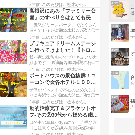
までやってきてボートハウスの見学
27位
5年前
このたびは、栃木から。
こ
と金谷ホテルのライスカレーを食べ
高根沢にある「ファミリー公
ました。 前半の記事はこちらから。
園」のすべり台はとても長く
ボートハウスの景色抜群！ユーコン
て子供に人気（宇都宮おすす
「鬼怒グリーンパーク」でたくさん
で金谷ホテル１００年のライスカレ
28位
め公園）
遊んでトイレに戻りましたがまだ遊
ーランチ（日帰り日光旅行） お腹い
4
ぶ時間はありそうです。 最初に遊ん
っぱいになったこ…
5年前
このたびは、栃木から。
できた「中岡本緑公園」の記事はこ
プリキュアドリームステージ
ちら。 河内図書館隣の「中岡本緑公
に行ってきました！【トロピ
29位
園」は遊具の通路が網目で新しく子
カル〜ジュ！プリキュア】
我が家は家族揃ってプリキュアが大
供も楽しい（宇都宮おすすめ公園）
好きです。 映画は毎年2回見に行き
２つ目に遊んできた「鬼怒グリーン
ますし、一昨年は初めてスタートゥ
パーク」の記事はこ…
5年前
このたびは、栃木から。
インクルプリキュアのドリームステ
30位
ボートハウスの景色抜群！ユ
ージも観劇しました。 プリキュアド
ーコンで金谷ホテル１００年
リームステージに行ってきました！
のライスカレーランチ（日帰
子供がイベントで不在のため久しぶ
【スタートゥインクルプリキュア】
り日光旅行）
りに夫婦で出かけることにしまし
ドリームステージに行きたい！ スタ
31位
た。 いつもより時間があるというこ
プリのドリームス…
5年前
このたびは、栃木から。
とで遠くに出かけたいねと話し合っ
動的治療完了＆ブラケットオ
た結果、奥日光まで日帰り旅行で
フ-その②30代から始める歯列
す。 あまり体力に自信がありません
矯正【矯正開始99週目】
口の中の写真があるので、苦手な方
が、美味しいものを食べて自然の中
はご注意ください！ 前回の歯列矯正
を散策できればなと思っています。
レポート記事はこちら↓ 動的治療完
さて、みなさんご存知の…
5年前
このたびは、栃木から。