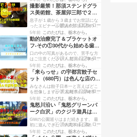
了＆ブラケットオフ-その①30代から
撮影厳禁！那須ステンドグラ
始める歯列矯正【矯正開始99週目】
ス美術館、茶屋卯三郎で２歳
今回は前回の記事の続きです！ 前回
のおこわランチ（２回目の那
息子が１歳から３歳までお世話にな
はブラケットオフ当日午前中編でし
須旅行）
ったエピナール那須や那須高原の思
たが、今回はブラケットオフ当日午
い出を振り返ってみようと思いま
後編です！…
5年前
このたびは、栃木から。
す。 エピナール那須とはどんなホテ
動的治療完了＆ブラケットオ
ルかこちらにまとめました。 栃木で
フ-その①30代から始める歯列
１歳２歳３歳の子連れ那須旅行ブロ
矯正【矯正開始99週目】
口の中の写真があるので、苦手な方
グ（エピナール那須 紹介編） 初めて
はご注意ください！ 前回の記事が矯
那須旅行した時の記事はこちら。 入
正開始50週目までのレポートでした
っていいの？トラ…
5年前
このたびは、栃木から。
が、特に変わり映えもしないため、
「来らっせ」の宇都宮餃子セ
一気に動的治療終了まで進めること
ット（680円）は色んな店の味
にしました！！！（唐突） というわ
を楽しめます（宇都宮市馬場
みなさんは餃子日本一と言えばどこ
けで動的治療完了日の体験談を書い
通り）
を想像しますか？ 宮崎県の宮崎市？
ていきます！！！ 歯列矯正が始まっ
静岡県の浜松市？ 餃子が有名な都市
て99週目。 遂…
5年前
このたびは、栃木から。
は色々ありますが、私にとっての一
鬼怒川沿い「鬼怒グリーンパ
番は栃木県の宇都宮市です。 毎年餃
ーク白沢」のクジラ遊具は大
子購入額のランキングが出てニュー
きくて子供に人気（宇都宮お
GWの公園巡りはまだ続きます。 最
スにもなっていますが、そんなの関
すすめ公園）
初に遊んできた「中岡本緑公園」の
係ありません。 宇都宮には美味しい
記事はこちら。 河内図書館隣の「中
餃子がいっぱいあ…
5年前
このたびは、栃木から。
岡本緑公園」は遊具の通路が網目で