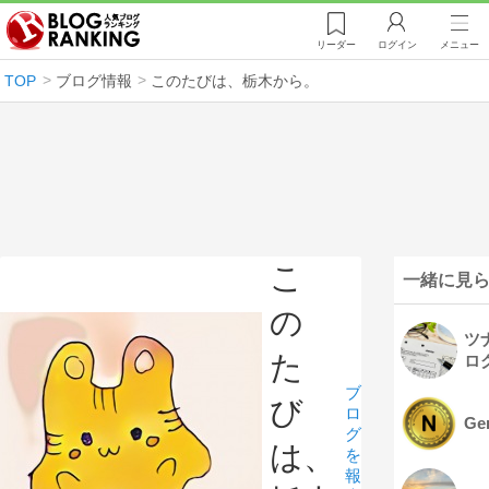
リーダー
ログイン
メニュー
TOP
ブログ情報
このたびは、栃木から。
こ
一緒に見
の
ツ
た
ロ
ブ
び
ロ
Ge
グ
は、
を
報