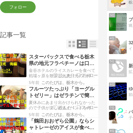
3位
プ
記事一覧
4位
スターバックスで食べる栃木
5位
県の地元フラペチーノは口に
新
雷が落ちる刺激が満載（日帰
金谷ホテルのライスカレーを食べて
拡
り日光旅行）
戦場ヶ原を散策した奥日光の日帰り
旅行も最後になります。 ボートハウ
5年前
このたびは、栃木から。
6位
スやライスカレーについて書いた前
フルーツたっぷり「ヨーグル
ゆ
編はこちら。 ボートハウスの景色抜
トゼリー」はゼラチンで簡単
群！ユーコンで金谷ホテル１００年
なので子供におすすめ（親子
夏休みにあまり出かけられなかった
のライスカレーランチ（日帰り日光
クッキング）
ので子供が楽しめるイベントを考え
旅行） 戦場ヶ原と湯滝について書い
7位
パ
てみました。 以前妻が子供とプラ板
た中編はこちら。 …
5年前
このたびは、栃木から。
でキーホルダーを作ったときのお話
「鶴田おおぞら公園」ならシ
はこちら。 子どもと一緒に作るプラ
ャトレーゼのアイスが食べら
板キーホルダー！（前編） きっかけ
8位