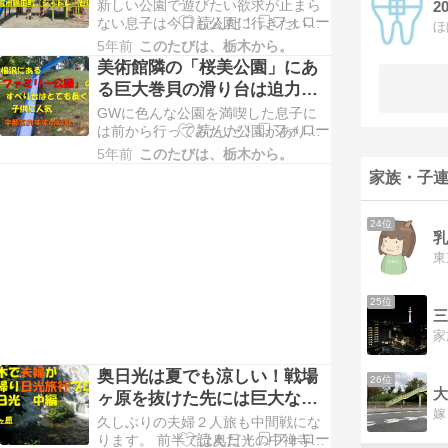
れて子供に人気（宇都宮おす
新しい公園で遊びたい欲求が止まら
は棚にしまっていた森永製「クック
2
すめ公園）
ない息子は今日も公園に行きたいと
ゼラチン」を何気無くみていた時で
言ってきます。 前回遊んできた「桜
す。 中にレシピが…
5年前
このたびは、栃木から。
美公園」の記事はこちら。 美術館隣
美術館隣の「桜美公園」にあ
の「桜美公園」にある巨大巻貝の滑
る巨大巻貝の滑り台は迫力満
り台は迫力満点で子供に人気（宇都
点で子供に人気（宇都宮おす
GWに色んな公園を満喫した息子に
宮おすすめ公園） 今日は買い物に行
すめ公園）
は前から行ってみたい公園がありま
きたいなと思っていたので困りまし
した。 GWに遊んできた公園の記事
た。 暖かくなって…
5年前
このたびは、栃木から。
はこちら。 河内図書館隣の「中岡本
家族・子連
緑公園」は遊具の通路が網目で新し
く子供も楽しい（宇都宮おすすめ公
園） 鬼怒川沿い「鬼怒グリーンパー
24位
ク白沢」のクジラ遊具は大きくて子
供に人気（宇都宮お…
25位
奥日光は夏でも涼しい！戦場
26位
大
ヶ原を抜けた先には巨大な湯
滝でリフレッシュ（日帰り日
久しぶりの夫婦２人旅も中間戦にな
光旅行）
ります。 前半では奥日光の中禅寺湖