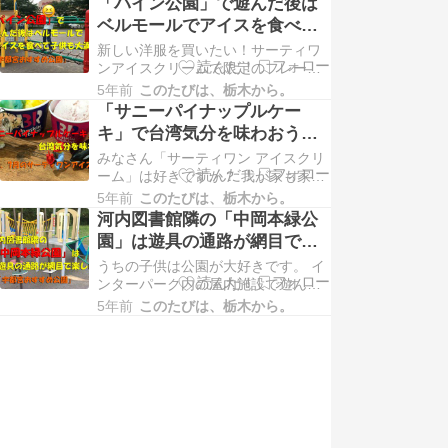
「パイン公園」で遊んだ後は
新しく子供も楽しい（宇都宮おすす
ベルモールでアイスを食べて
め公園） 緑豊かで難しいギミックも
子供も大満足（宇都宮おすす
新しい洋服を買いたい！サーティワ
ありましたが、すべり台に満足でき
め公園）
ンアイスクリームで限定のフレーバ
なかった息子は他の公園にも行きた
ーを食べたい！ ということでベルモ
かったみたいです。…
5年前
このたびは、栃木から。
ールに行って来ました。 ベルモール
「サニーパイナップルケー
でサーティワンアイスクリームを食
キ」で台湾気分を味わおう（6
べた記事はこちら。 「サニーパイナ
月、7月のサーティワンアイ
みなさん「サーティワン アイスクリ
ップルケーキ」で台湾気分を味わお
ス）
ーム」は好きですか？ 我が家も家族
う（6月、7月のサーティワンアイ
全員大好きで宇都宮のベルモールに
ス） 外出の目的が…
5年前
このたびは、栃木から。
行くたびに食べている気がします。
河内図書館隣の「中岡本緑公
そんな中、6月1日（火）から台湾ス
園」は遊具の通路が網目で新
イーツである「パイナップルケーキ
しく子供も楽しい（宇都宮お
うちの子供は公園が大好きです。 イ
」を模した「サニーパイナップルケ
すすめ公園）
ンターパーク内の屋内施設で遊んで
ーキ」が発売されました。 ちょうど
きた記事はこちら。 遊キッズ愛ラン
子供の服を買…
5年前
このたびは、栃木から。
ドで年長さんらしく遊んで来ました
（宇都宮インターパークスタジア
ム） 特にすべり台が好きで１歳に
「道の駅ロマンチック村」にある遊
具で大きなすべり台デビューをして
から色んな公園で滑って…