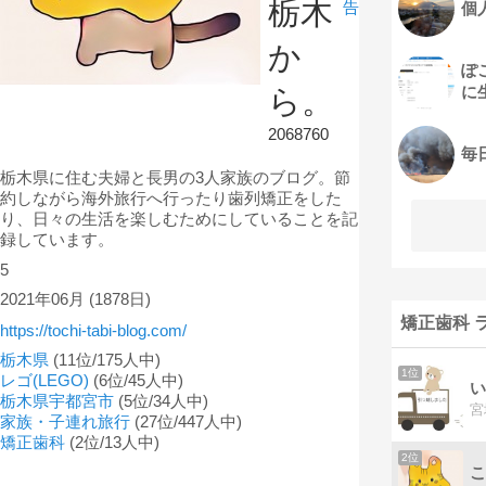
栃木
告
個
か
ぽ
に
ら。
2068760
毎
栃木県に住む夫婦と長男の3人家族のブログ。節
約しながら海外旅行へ行ったり歯列矯正をした
り、日々の生活を楽しむためにしていることを記
録しています。
5
2021年06月
(1878日)
矯正歯科 
https://tochi-tabi-blog.com/
栃木県
(11位/175人中)
1位
レゴ(LEGO)
(6位/45人中)
い
栃木県宇都宮市
(5位/34人中)
家族・子連れ旅行
(27位/447人中)
矯正歯科
(2位/13人中)
2位
こ