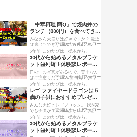
「中華料理 阿Q」で焼肉丼の
ランチ（800円）を食べてきま
した（那須塩原市南郷屋）
みなさん大盛りは好きですか？ 最近
は遠出もできないので近所のランチ
を楽しんでいる私です。 前回のイン
5年前
このたびは、栃木から。
ドカレーはこちら。 「ロイヤルイン
30代から始めるメタルブラケ
ドレストラン」でカレーランチ
ット歯列矯正体験談レポート
（1050円）を食べました（宇都宮市
【矯正開始41-50週目】
口の中の写真があるので、苦手な方
御幸ヶ原） 大盛りを売りにしている
はご注意ください！ 歯列矯正が始ま
お店は何個かありますが、コスパが
って、とうとう50週目に突入しまし
良い中華料理屋が…
5年前
このたびは、栃木から。
た！ もちつまはメタルブラケットを
レゴ ファイヤードラゴンは５
使用して動的治療をしていまして、
歳の子供におすすめプレゼン
この記事を書いている現在は矯正開
ト（年長さん向けレゴクリエ
みんな大好きレゴブロック。 我が家
始95週目です。 恐らく次回の調整で
イター）
でも子供が１歳の時からレゴで遊ん
動的治療が終わりそうな気配ですの
で来ました。 最初のレゴは祖父から
で、この記事が…
5年前
このたびは、栃木から。
プレゼントされた「レゴデュプロの
30代から始めるメタルブラケ
アイデアボックス」です。 アイデア
ット歯列矯正体験談レポート
ボックスというシリーズはテーマに