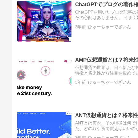
ChatGPTでプログの著
ChatGPTを用いたブログ記
その心配はありません。 うまく
も対応します。 この記事では、
3年前
ひゅーちゃーでざいん
AMP仮想通貨とは？将来
仮想通貨の世界は、日々新たな
特徴と将来性から注目を集めて
りやすく解説します。また、取
3年前
ひゅーちゃーでざいん
ANT仮想通貨とは？将来
ANTとは何か、その特徴は何
た、どの取引所で買えばいいの
ANT仮想通貨はAragonの
3年前
ひゅーちゃーでざいん