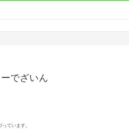
ゃーでざいん
づっています。