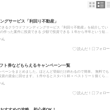
ングサービス「利回り不動産」
できるクラウドファンディングサービス『利回り不動産』を紹介してい
ロの作った案件に投資できる 少額で投資できる １年から半年という短い
サービスです。 利回り不動産｜1,000円分のアマギフキャ…
いん
nギフト券などもらえるキャンペーン一覧
ンペーンをまとめました。ほとんど登録だけ終わるので簡単。 無料でも
資の資金に回せます。１件やるとスタバ１杯 + ペストリー１個くらい
00円分のアマギフ 不動産クラウドファンディングの「利回…
いん
おすすめの攻略。初心者OK！