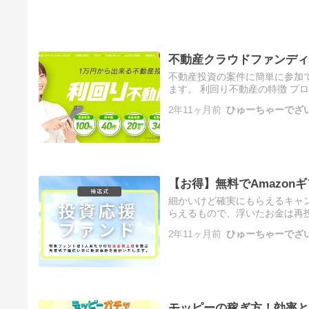
不動産クラウドファンディ
不動産投資の案件に簡単に参加
ます。 利回り不動産の特徴 プ
案件 投資初心者にもオススメの
2年11ヶ月前
ひゅーちゃーでざ
【お得】無料でAmazo
細かいけど確実にもらえるキャ
らえるもので、浮いたお金は再投
は出る。 利回り不動産 ｜1,0
2年11ヶ月前
ひゅーちゃーでざ
モッピーの稼ぎ方！効率と