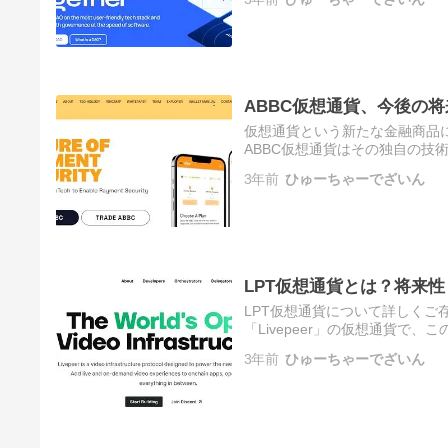
ABBC仮想通貨、今後の
仮想通貨という新たな金融商品
ABBC仮想通貨はその独自の技
からすると、ABBC仮想通貨の
3年前
ひゅーちゃーでざいん
え…
LPT仮想通貨とは？将来
LPT仮想通貨について詳しくご
「Livepeer」の仮想通貨で
報から技術的特徴、取引所での
3年前
ひゅーちゃーでざいん