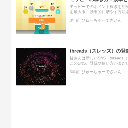
モッピーでのポイント稼ぎを初
を最大限、効果的に増やす方法
します。モッピーの稼ぎ方に関
3年前
ひゅーちゃーでざいん
threads（スレッズ）
皆さんは新しいSNS「threa
このSNS、登録や使い方がまだ
めに、本記事では「threads
3年前
ひゅーちゃーでざいん