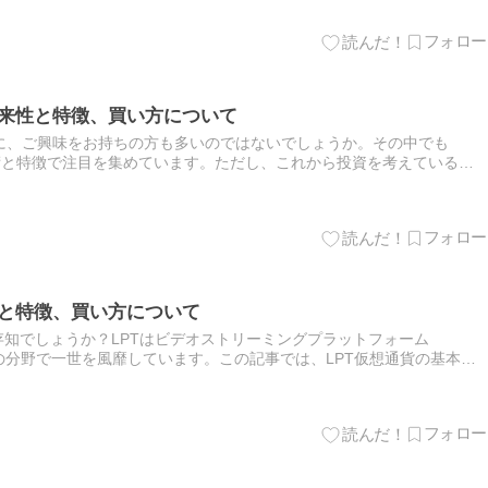
将来性と特徴、買い方について
に、ご興味をお持ちの方も多いのではないでしょうか。その中でも
術と特徴で注目を集めています。ただし、これから投資を考えている方
将来性や取引の方法について十分に理解した上で取引に臨みたいとお考
性と特徴、買い方について
存知でしょうか？LPTはビデオストリーミングプラットフォーム
、この分野で一世を風靡しています。この記事では、LPT仮想通貨の基本情
買い方に至るまで、一通りの情報をわかりやすく解説します。ま…