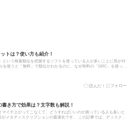
メリットは？使い方も紹介！
C」という検索順位を把握するソフトを使っている人が多いことに気が付
ルを使うと「無料」で順位がわかるのに、なぜ有料の「GRC」を使って
読んでもらうと『GRCがブログで稼ぎたい人に必要』の理由がわ…
ンの書き方で効果は？文字数も解説！
がイマイチ上がってこなくて、どうすればいいのか困っている人も多いと
案がメタディスクリプションの最適化です。 この記事では、ディスクリ
、そして最適な文字数について詳しく解説します。ディスクリプショ…