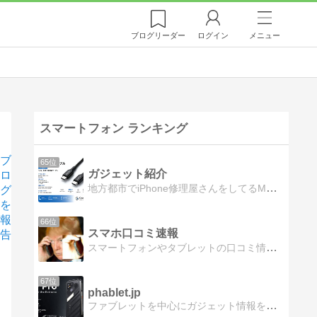
ブログ
リーダー
ログイン
メニュー
スマートフォン ランキング
ブ
65位
ガジェット紹介
ロ
地方都市でiPhone修理屋さんをしてるMOTOです。修理や観点（やただの趣味）から色んなものを紹介できたらと思います。よろしくお願いします。著者について
グ
を
報
66位
スマホ口コミ速報
告
スマートフォンやタブレットの口コミ情報スマートフォンやタブレットの口コミ、評価、不具合報告などをいち早く紹介します。
67位
phablet.jp
ファブレットを中心にガジェット情報を紹介