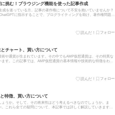
作権に挑む！ブラウジング機能を使った記事作成
事の生成を迷っている方、記事の著作権について不安を抱いていませんか？
ChatGPTに指示することで、ブログライティングを助け、著作権問題に
ChatGPTの活用方法を詳しく紹介し、記事の品質…
性とチャート、買い方について
技術や通貨が生まれています。その中でもAMP仮想通貨は、その特異な
います。この記事では、AMP仮想通貨の基本情報や技術的な特徴をわか
引所を通じてAMP仮想通貨をどのように購入するか、その方法につ…
性と特徴、買い方について
でしょうか。そして、その将来性はどう考えるべきなのでしょうか。ま
か。これら全ての疑問について、本記事では詳しく解説していきます。
ネイティブトークンとして、分散型オーガニゼーションの創出と運営を…