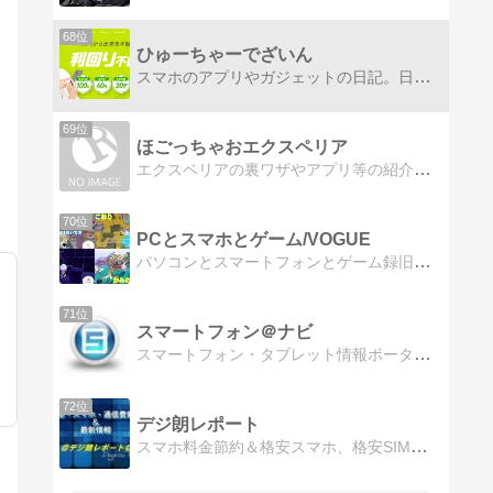
68位
ひゅーちゃーでざいん
スマホのアプリやガジェットの日記。日々の出来事をつづっています。
69位
ほごっちゃおエクスペリア
エクスペリアの裏ワザやアプリ等の紹介よろしくね
70位
PCとスマホとゲーム/VOGUE
パソコンとスマートフォンとゲーム録旧ブログ→https://web.vogue.tokyo
71位
スマートフォン＠ナビ
スマートフォン・タブレット情報ポータル最新トレンド、ランキング、アプリ、アクセサリに加えて、ビジネス情報を配信
72位
デジ朗レポート
スマホ料金節約＆格安スマホ、格安SIM、キャンペーン情報など、おトクなモバイル系最新情報を発信！