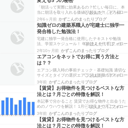
変える5つの秘密
管理の基本から始め、初心者が知っておくべき5つ
の重要な…
「朝活って実際に効果あるの？忙しい毎日に、本
当に朝活を取り入れる価値があるの？」そう疑問
に思う方も多いでしょう。毎日の忙しさに追わ
2年6ヶ月前
かずこんのまったりブログ
れ、十分な睡眠をとることすら難しい現代人にと
知識ゼロの建築系職人が宅建士に独学一
って、わざわざ早起きしてまで朝活をする理由が
発合格した勉強法！
見つからないかもしれません。 しかし、実は朝活
にはあなたの毎…
宅建に独学一発合格に使用したテキストや勉強
法、学習スケジュール！ 年齢は２０代半ば、仕事
は住宅設備機器の施工代理店。言ってみれば現場
2年10ヶ月前
かずこんのまったりブログ
の職人さんです。そんなわたしがゼロからのスタ
エアコンをネットでお得に買う方法と
ートで２０００年（平成１２年）に宅建士に合格
は？？
しました！宅建は独学でも合格が可能です！ 記事
コンセプト …
エアコン購入時の事前チェック・基礎知識 適切な
サイズとタイプの選択エアコンは部屋のサイズや
設置環境により適切な能力とタイプが異なりま
3年前
かずこんのまったりブログ
す。また、必要以上に大きな能力のエアコンを選
【賃貸】お得物件を見つけるベストな方
ぶと、消費電力が無駄になるだけでなく、部屋の
法とは？月ごとの特徴を解説！
湿度調整がうまくいかず快適さにも影響を及ぼす
ことがあります…
本記事で分かること 賃貸でお得な物件と出会うた
めのノウハウを解説！ 1月～12月まで月ごとの特
徴が分かります 特徴に合わせた自分のベストな時
3年前
かずこんのまったりブログ
期を探ることができます 部屋探しの時期につい
【賃貸】お得物件を見つけるベストな方
て、どの時期が良いのか迷いますよね 賃貸業界歴
法とは？月ごとの特徴を解説！
17年の筆者が人と会って話すと決まって聞かれる