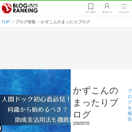
リーダー
ログイン
メニュー
TOP
ブログ情報
かずこんのまったりブログ
かずこんの
ブ
ロ
まったりブ
グ
を
ログ
報
告
2069978