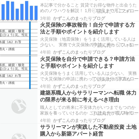
こ…
本記事で分かること 賃貸でお得な物件と出会うた
めのノウハウを解説！ 1月～12月まで月ごとの特
徴が分かります 特徴に合わせた自分のベストな時
3年前
かずこんのまったりブログ
期を探ることができます 部屋探しの時期につい
火災保険の事故報告！自分で申請する方
て、どの月が良いのか迷いますよね 賃貸業界歴17
法と手順やポイントを紹介します
年の筆者が人と会って話すと決まって聞かれるこ
と…
火災保険（地震保険）をうまく活用している人は
少ない。 実務で火災保険の申請に携わっている自
分の率直な感想です。 じゃあ、虚偽の報告で保険
4年前
かずこんのまったりブログ
会社を騙せばいいの？ いや、そうではありませ
火災保険を自分で申請できる？申請方法
ん。火災保険において被害を主張することは契約
と手順やポイントを紹介します
者の権利でもあり自由なのです。 え？どういうこ
と？？ …
火災保険をうまく活用している人は少ない。 実務
で火災保険の申請に携わっている自分の率直な感
想です。 じゃあ、虚偽の報告で保険会社を騙せば
4年前
かずこんのまったりブログ
いいの？ いや、そうではありません。火災保険に
建築系職人からサラリーマンへ転職 体力
おいて被害を主張することは契約者の権利でもあ
の限界が来る前に考えるべき理由
り自由なのです。 え？どういうこと？？ 最終的に
は保…
職人としての将来に不安体力がいつまでもつのか
家族を養っていけるのか これは自分が職人時代に
感じていた「不安や心配事」そのものです。 今は
4年前
かずこんのまったりブログ
転職してデスクワーク中心の仕事。収入もアップ
サラリーマンが実践した不動産投資 土地
したので昔のような不安は無くなりました。 この
購入から新築アパート経営
記事では元高卒職人の私が「職人としての将来」