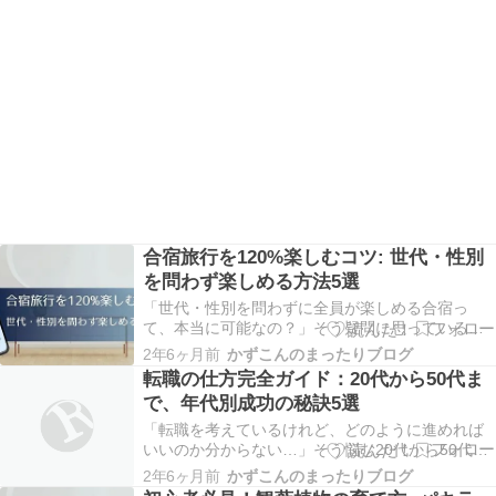
合宿旅行を120%楽しむコツ: 世代・性別
を問わず楽しめる方法5選
「世代・性別を問わずに全員が楽しめる合宿っ
て、本当に可能なの？」そう疑問に思っている方
は少なくないでしょう。幅広い年齢層や性別の
2年6ヶ月前
かずこんのまったりブログ
人々が一緒に時間を過ごし、それぞれが楽しむこ
転職の仕方完全ガイド：20代から50代ま
とは、確かに一筋縄ではいかない課題かもしれま
で、年代別成功の秘訣5選
せん。 実は、合宿を120%楽しむコツは、事前の
準備と適切なア…
「転職を考えているけれど、どのように進めれば
いいのか分からない…」そう悩む20代から50代ま
での幅広い年代の方々が多いのではないでしょう
2年6ヶ月前
かずこんのまったりブログ
か。転職は人生の大きな転機となり得るため、間