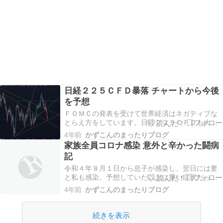
日経２２５ＣＦＤ暴落 チャートから今後
を予想
ＦＯＭＣの発表を受けて世界経済はネガティブな
とらえ方をしています。日経２２５ＣＦＤも大き
く下落して２６，６４７円で終値。週明けはほぼ
4年前
かずこんのまったりブログ
間違いなく日経平均は下落でスタートするでしょ
家族全員コロナ感染 意外と辛かった闘病
う。チャートから今後の動きを簡単に予想。 ↑日経
記
２２５ＣＦＤの日足チャート。下値ラインまで下
がることは…
令和４年８月１日から息子が感染し、翌日には妻
と私も感染。予想していた以上に重い症状だった
ので記録に残しておこうとブログを書いていま
4年前
かずこんのまったりブログ
す。 あ～しておけばよかった。こ～しておけばよ
かったなど。後から感じたこと含めて赤裸々に記
載します。私たち家族と同じようにコロナに感染
続きを表示
した方の参考に…