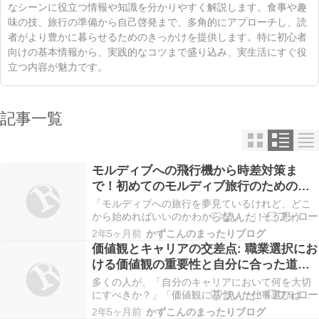
なシーンに役立つ情報や知識を分かりやすく解説します。食事や趣
味の技、旅行の準備から自己啓発まで、多角的にアプローチし、読
者がより豊かに暮らせるためのきっかけを提供します。特に初心者
向けの基本情報から、実践的なコツまで盛り込み、実生活にすぐ役
立つ内容が魅力です。
記事一覧
モルディブへの飛行機から時差対策ま
で！初めてのモルディブ旅行のための完
全チェックリスト
「モルディブへの旅行を夢見ているけれど、どこ
から始めればいいのかわからない…」そう思う方
もいるかもしれません。 実は、モルディブ旅行の
2年5ヶ月前
かずこんのまったりブログ
計画には、飛行機の選び方から時差への対策ま
価値観とキャリアの交差点: 職業選択にお
で、知っておくべきポイントがいくつかありま
ける価値観の重要性と自分に合った道の
す。 この記事では、初めてのモルディブ旅行を楽
選び方
しむための完全…
多くの人が、「自分のキャリアにおいて何を大切
にすべきか？」「価値観に基づいた仕事選びは本
当に可能なの？」と疑問に思っているかもしれま
2年5ヶ月前
かずこんのまったりブログ