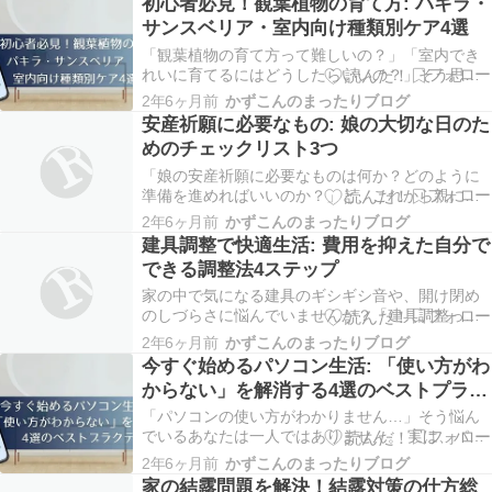
初心者必見！観葉植物の育て方: パキラ・
違いのない方法で進めたいと誰もが願います。 転
サンスベリア・室内向け種類別ケア4選
職の成功には、年代ごとに異なるアプローチが必
要です。…
「観葉植物の育て方って難しいの？」「室内でき
れいに育てるにはどうしたらいいの？」そう思う
方もいるかもしれません。 観葉植物を家に迎える
2年6ヶ月前
かずこんのまったりブログ
ことは、空間を美しく彩るだけでなく、心の癒し
安産祈願に必要なもの: 娘の大切な日のた
も提供してくれます。しかし、それぞれの植物が
めのチェックリスト3つ
求める環境が異なるため、正しいケア方法を知る
ことが成功の…
「娘の安産祈願に必要なものは何か？どのように
準備を進めればいいのか？」と、これから親にな
る娘を持つ親御さんや家族なら誰もが考えること
2年6ヶ月前
かずこんのまったりブログ
でしょう。特に、初めて経験するこの大切な時期
建具調整で快適生活: 費用を抑えた自分で
には、不安や疑問が尽きないものです。 実は、娘
できる調整法4ステップ
の安産を願う上で、特定のアイテムの準備や心構
えが非常に重…
家の中で気になる建具のギシギシ音や、開け閉め
のしづらさに悩んでいませんか？「建具調整って
自分でもできるの？」「費用をかけずに快適にし
2年6ヶ月前
かずこんのまったりブログ
たい」と考えている方は多いはずです。 実は、専
今すぐ始めるパソコン生活: 「使い方がわ
門知識がなくても、基本的な工具さえあれば、ほ
からない」を解消する4選のベストプラク
とんどの建具の問題は自分で解決できます。 この
ティス
記事では、…
「パソコンの使い方がわかりません…」そう悩ん
でいるあなたは一人ではありません。 実は、パソ
コンを上手に使いこなすことは、日々の作業を効
2年6ヶ月前
かずこんのまったりブログ
率化し、新たな可能性を開く鍵です。 この記事で
家の結露問題を解決！結露対策の仕方総