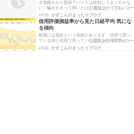
に不安を…
土地購入から新築アパートは絶対にうまく行かな
い！騙されるって聞いたけど本当なの？でも、建
ててる人はいるし、もしやるならどこに注意すべ
4年前
かずこんのまったりブログ
きか知りたい！ こんなお悩みを解決します。 本記
信用評価損益率から見た日経平均 気にな
事の内容 新築アパート利回り公開 注意したことを
る傾向
具体的事例で紹介 身に着けるべき知識・スキル 本
記…
株価には需給という側面があります。信用で買っ
ている側と信用で売っている比率を信用倍率と呼
びますが、信用買いが多い状況が続くと将来的な
4年前
かずこんのまったりブログ
売りが多くなるため上値が重くなります。そんな
視点で日経平均を見ると少しだけ傾向が見えま
す。 下の図はここ１年間の日経平均信用取引残高
チャート。かな…