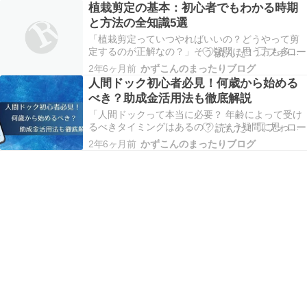
せん。 実は、価値観をキャリア選択の中心に置く
植栽剪定の基本：初心者でもわかる時期
ことで、仕事の満足度を大きく向上させることが
と方法の全知識5選
可能です。 この記事では、価値観に基づいたキャ
リア選択の…
「植栽剪定っていつやればいいの？どうやって剪
定するのが正解なの？」そう疑問に思う方も多い
のではないでしょうか。特に初心者の方にとっ
2年6ヶ月前
かずこんのまったりブログ
て、植栽剪定は難しそうに感じられるかもしれま
人間ドック初心者必見！何歳から始める
せん。しかし、正しい時期と方法を知ることで、
べき？助成金活用法も徹底解説
誰でも美しい庭を作ることが可能です。 この記事
では、植栽剪定…
「人間ドックって本当に必要？ 年齢によって受け
るべきタイミングはあるの？」そう疑問に思って
いる方も多いのではないでしょうか。 実は、人間
2年6ヶ月前
かずこんのまったりブログ
ドックを始める適切な年齢や、助成金を活用する
方法について、正しい情報があまり知られていま
せん。 この記事では、人間ドック初心者の方が何
歳から始…