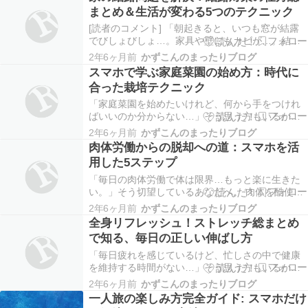
は、パソコンの基本から応用まで、「使い方がわ
まとめ＆生活が変わる5つのテクニック
からない」を解消する4選のベストプラクティスを
ご紹介し…
[読者のコメント] 「朝起きると、いつも窓が結露
でびしょびしょ…。家具や壁にもカビが…。結露
対策、どうしたらいいの？」そう思う方もいるか
2年6ヶ月前
かずこんのまったりブログ
もしれません。 [結論] 実は、結露を効果的に防ぐ
スマホで学ぶ家庭菜園の始め方：時代に
方法は、シンプルながらも実践的なテクニックに
合った栽培テクニック
よって実現できるのです。 この記事では、結露問
題…
「家庭菜園を始めたいけれど、何から手をつけれ
ばいいのか分からない…」そう思う方もいるかも
しれません。特に、都市部でのスペースの限られ
2年6ヶ月前
かずこんのまったりブログ
た環境や、忙しい日常の中で、どのようにして家
肉体労働からの脱却への道：スマホを活
庭菜園を始め、管理していけばいいのか、初心者
用した5ステップ
には難しく感じることでしょう。 しかし、実は、
スマホ一つで…
「毎日の肉体労働で体は限界…もっと楽に生きた
い。」そう切望しているあなたへ。 肉体を酷使す
る日々からの脱却は、遠い夢物語ではありませ
2年6ヶ月前
かずこんのまったりブログ
ん。実は、手の届く範囲に解決策があるのです。
全身リフレッシュ！ストレッチ総まとめ
この記事では、スマホを駆使して、肉体労働の束
で知る、毎日の正しい伸ばし方
縛から自由になるための実践的な5ステップを、心
を込めてお伝…
「毎日疲れを感じているけど、忙しさの中で健康
を維持する時間がない…」そう思う方もいるかも
しれません。 実は、忙しい毎日の中でも簡単に取
2年6ヶ月前
かずこんのまったりブログ
り入れられる全身リフレッシュの方法がありま
一人旅の楽しみ方完全ガイド: スマホだけ
す。 この記事では、ストレッチの基本から、効果