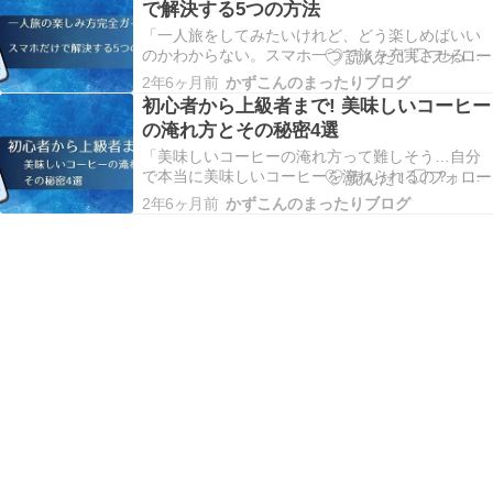
で解決する5つの方法
的な使い方、毎日の正しい伸ばし方までを総まと
めにしてご紹…
「一人旅をしてみたいけれど、どう楽しめばいい
のかわからない。スマホ一つで旅を充実させる方
法はないのだろうか？」そう思う方もいるかもし
2年6ヶ月前
かずこんのまったりブログ
れません。 実は、スマホ一つで一人旅を格段に楽
初心者から上級者まで! 美味しいコーヒー
しむことが可能です。この記事では、一人旅の楽
の淹れ方とその秘密4選
しみ方をスマホの力で解放する5つの具体的な方法
を紹介しま…
「美味しいコーヒーの淹れ方って難しそう…自分
で本当に美味しいコーヒーを淹れられるの？」そ
う疑問に思っている方は少なくないでしょう。自
2年6ヶ月前
かずこんのまったりブログ
宅でのコーヒータイムをもっと特別なものにした
い、でもどこから始めたらいいかわからない。そ
んなあなたに朗報です。 美味しいコーヒーを淹れ
る秘訣は、意…