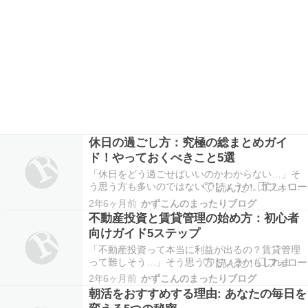
休日の過ごし方：究極の総まとめガイ
ド！やっておくべきこと5選
「休日をどう過ごせばいいのかわからない…」そ
う思う方も多いのではないでしょうか。忙しい毎
日の中で、やっと迎える休日ですが、いざ迎える
2年6ヶ月前
かずこんのまったりブログ
と何をしていいか分からず、結局は時間だけが過
不動産投資と賃貸管理の始め方：初心者
ぎていく…そんな経験は誰にでもあるものです。
向けガイド5ステップ
しかし、実は休日を充実させる方法は、思いのほ
か身近にある…
「不動産投資って本当に利益が出るの？賃貸管理
って難しそう…」そう思う方もいるかもしれませ
ん。 実は、不動産投資と賃貸管理は、正しい知識
2年6ヶ月前
かずこんのまったりブログ
と戦略があれば、初心者でも成功への道を歩むこ
朝活をおすすめする理由: あなたの毎日を
とが可能です。 この記事では、不動産投資と賃貸