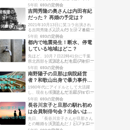
紀さん自身で脚本・演出を行う舞台
よね。 そんな吉…
5年前
693の定例会
も公開されています。 ベテランの実
吉岡秀隆の奥さんは内田有紀
力派女優としてたくさんの作品に出
だった？ 再婚の予定は？
演されていますよね。 今日はそんな
2021年10月13日に笑コラ出演され
水野美紀さんと出会って３ヶ月で結
る吉岡秀隆さん。 バラエティ番組へ
婚された旦那さん、どんな方か気に
の出演はなんと18年ぶりだそうで
なりますよね。 イ…
5年前
693の定例会
す。 吉岡秀隆さんといえば『Dr.コ
都内で地震発生！断水、停電
トー診療所』が思い出されるという
している地域はどこ？
方も多いのではないでしょうか。
先ほど、10月７日22時41分に千葉
『Dr.コトー診療所』がテレビドラマ
県北西部を震源とした地震が発生し
として放送されていたのは2003年と
ました。 マグニチュードは5.9！ 結
20…
5年前
693の定例会
構大きい揺れでしたね。 都内の墨田
南野陽子の旦那は病院経営
区や、世田谷区、葛飾区、大田区な
者？和歌山出身で暴力事件や
どの複数の区では断水や停電が発生
金銭トラブルを起こしている
1980年代にアイドルとして大活躍
しているようです。 実際に断水、停
って本当？
し、現在も俳優として活躍されてい
電した地域はどこなのか、情報が発
る南野陽子さん。 南野陽子さんは
表され次第…
5年前
693の定例会
2011年に結婚されているのですが、
長谷川京子と旦那の馴れ初め
その旦那さんが実は暴力事件や金銭
は会員制俳句会？出会いはい
トラブルを起こしているようなんで
つで結婚したのは何歳？
先日、「長谷川京子さんが旦那さん
す。 この南野陽子さんの旦那さんは
との離婚を決意した。」というニュ
和歌山県出身の病院経営者という噂
ースがありました。 長谷川京子さん
がありますが、本…