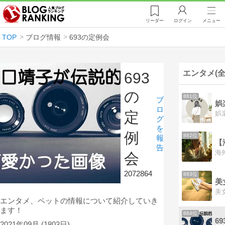
リーダー
ログイン
メニュー
TOP
ブログ情報
693の定例会
エンタメ(全
693
の
881位
ブ
娯
ロ
定
グ
を
例
882位
報
【
告
会
2072864
883位
美
エンタメ、ペットの情報について紹介していき
ます！
884位
6
2021年09月
(1803日)