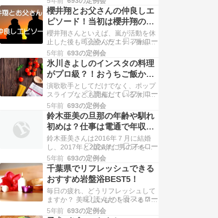
5年前
693の定例会
の旦那さんはポルノグラフィティの
櫻井翔とお父さんの仲良しエ
新藤晴一さん。 もうすでに別居生活
ピソード！当初は櫻井翔のジ
を始めており、お子さんは平日と休
ャニーズ入りに反対だった？
櫻井翔さんといえば、嵐が活動を休
日で長谷川京子さんと旦那さんの家
止した後も司会やバラエティ番組、
両方で生活しているそう。 女優と人
ニュース番組などで活躍されていま
気歌手のお二人です…
5年前
693の定例会
すよね。 学業では、慶應義塾大学経
氷川きよしのインスタの料理
済学部を卒業されており、頭脳派の
がプロ級？！おうちご飯から
一面も持っています。 そんな櫻井翔
ケーキまで大公開！
演歌歌手としてだけでなく、ポップ
さんのお父さんは元官僚の櫻井俊さ
スライブなども開催している氷川き
ん。 今ではさまざまな方面で活躍さ
よしさん。 少し前にはジェンダーレ
れており、お父さん…
5年前
693の定例会
スを告白され、最近ではキーちゃ
鈴木亜美の旦那の年齢や馴れ
ん、kiinaという名前でも活躍されて
初めは？仕事は電通で年収や
いますよね。 そんな氷川きよしさん
顔写真も紹介
鈴木亜美さんは2016年７月に結婚
のインスタに投稿されている料理が
し、2017年と2020年に男の子を出
プロ級だと話題になっているんで
産している、二児のお母さんなんで
す。 それだけでは…
5年前
693の定例会
す。 お料理も得意と言われている鈴
千葉県でリフレッシュできる
木亜美さんの旦那さんは何歳なんで
おすすめ岩盤浴BEST5！
しょうか。 一般人とされていて、
毎日の疲れ、どうリフレッシュして
「お仕事は電通で高収入」といった
ますか？ 美味しいものを食べる？
情報もありますが、本当なのでしょ
スポーツ？ ショッピング？ 色々な
うか。 そこで…
5年前
693の定例会
方法がありますよね。 そんな皆さん