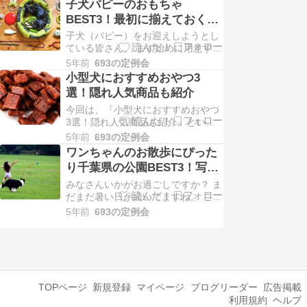
子犬パピーのおもちゃ
に、疲れを取るのにも気分転換にも
BEST3！最初に揃えておくべ
ぴったりな岩盤浴をご紹介したいと
きグッズも紹介
子犬（パピー）をお迎えしようとし
思います。 岩盤浴といえば、少し前
ている皆さん。 まず始めに用意する
までは女性のリラクゼーションのと
ものってありますよね。 ケージ、ト
して人気がありま…
5年前
693の定例会
イレ、フード、お皿、クレート、お
小型犬におすすめおやつ3
もちゃ、etc….。 その中でも悩むの
選！隠れ人気商品も紹介
がおもちゃ！ ケージやトイレなどの
今回は、『小型犬におすすめおやつ
必須グッズは、お迎えするワンちゃ
3選！隠れ人気商品も紹介』という
んがペットショップやブリーダーさ
ことで、お話ししていきたいと思い
んのところで…
5年前
693の定例会
ます。 ワンちゃんのおやつといえ
ワンちゃんのお散歩にぴった
ば、トレーニングやおさんぽなど、
り千葉県の公園BEST3！写真
日々の生活の中でご褒美として活躍
撮影におすすめスポットも紹
する、大切なアイテムですよね。 特
みなさんいかがお過ごしですか？ ま
に室内飼いの多い小型犬のワンちゃ
介
だまだ暑い日が続いてますね。 こん
んにとって、１日にご褒…
なに暑いと、休日も外に出たくない
5年前
693の定例会
のが本音。 だから、今のうちに涼し
くなったら行ってみたい場所を探し
ておく！ なんて方も多いのではない
でしょうか。 昨今の新型コロナの影
響で多くのお出かけスポットには行
きにくいですよ…
TOPページ
新規登録
マイページ
ブログリーダー
広告掲載
利用規約
ヘルプ