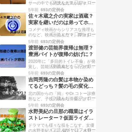
サーの中でも絶大な人気があり、
説的な可愛さだったと言われていま
TBSの顔。 そんな安住紳一郎さんで
す。 それほど昔か…
5年前
693の定例会
すが、TBSのアナウンス部で局長待
佐々木蔵之介の実家は酒蔵？
遇となっているとのニュースがあり
実家を継いだのは弟ってホン
ました。 また、これだけ人気があ
ト？
コメディ映画からシリアスな推理も
り、実力も伴ったアナウンサーだと
のなど、映画からドラマ、舞台まで
噂されるのが、「フリーアナウンサ
俳優として幅広く活躍されている
ーになるのでは？」と…
5年前
693の定例会
佐々木蔵之介さん。 そんな佐々木蔵
渡部健の芸能界復帰は無理？
之介さんの実家は酒蔵だということ
豊洲バイトが復帰の妨げに？
はご存知ですか？ 佐々木蔵之介さん
2020年に「多目的トイレ不倫」が発
は次男だそうですが、元々は実家を
覚し、芸能活動自粛となったお笑い
継ぐため、バイオテクノロジーや酒
コンビ「アンジャッシュ」の渡部健
米について勉強されてい…
5年前
693の定例会
さん。 芸能界だと不倫報道などはよ
吉岡秀隆の白髪は本物か染め
くあるニュースですが、渡部健さん
てるどっち？髪の毛の変化を
の場合は復帰の目処が立っていない
画像で紹介
ですね。 芸能活動自粛中に行った豊
北の国からの「純」やDr.コトー診療
洲バイトも復帰が無理では無いかと
所など、子役の頃から俳優として活
言われている原因…
躍されている吉岡秀隆さん。 最近で
5年前
693の定例会
は、朝ドラのエールにも、長崎で原
水野美紀の旦那の職業はイラ
爆被害にあった医師「永田武」を演
ストレーター？仮面ライダー
じ、その繊細な演技が話題になりま
の制作にも関係してるってホ
ドラマでも様々な役をこなす、女優
した。 吉岡秀隆さんは主役でも脇役
ント？
の水野美紀さん。 最近では、水野美
でも、見事にこなせる俳優さんです