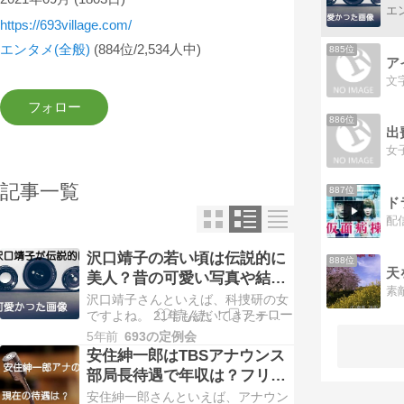
https://693village.com/
エンタメ(全般)
(884位/2,534人中)
885位
ア
文
886位
出
記事一覧
887位
ド
沢口靖子の若い頃は伝説的に
888位
天
美人？昔の可愛い写真や結婚
しない理由とは？
沢口靖子さんといえば、科捜研の女
ですよね。 21年も続いてきたテレ
ビ朝日のドラマです。 そんな沢口靖
5年前
693の定例会
子さんは、今年で56歳だそうです
安住紳一郎はTBSアナウンス
が、そうとは見えないほどお綺麗で
部局長待遇で年収は？フリー
美人ですよね。 その美人、可愛さは
にならない理由は？
安住紳一郎さんといえば、アナウン
昔からだそうで、伝説的に美人、伝