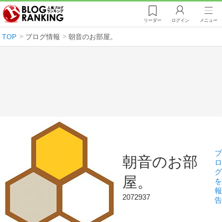
リーダー
ログイン
メニュー
TOP
ブログ情報
朝音のお部屋。
ブ
朝音のお部
ロ
グ
屋。
を
報
2072937
告