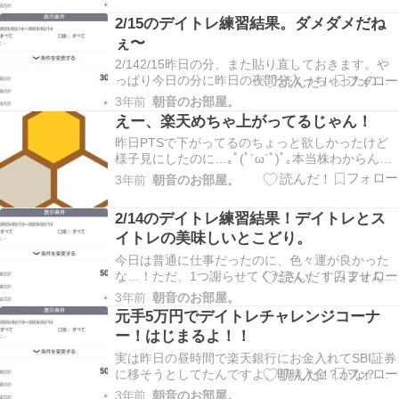
ら動きがあんまりないんだよね…(･ω･`;)あたたか
2/15のデイトレ練習結果。ダメダメだね
く見守っていただけたら嬉しいです☆とりあ…
ぇ〜
2/142/15昨日の分、また貼り直しておきます。や
っぱり今日の分に昨日の夜間分入っちゃったの
で…(･ω･`;)しかし、14日の見直したら、思ったよ
3年前
朝音のお部屋。
り少ない！三菱を13日の夜間で売ったからその分
えー、楽天めちゃ上がってるじゃん！
も14日に入るんだと考えたのですが…なんか三菱
昨日PTSで下がってるのちょっと欲しかったけど
は13日になってました。時間でも変わる…
様子見にしたのに…｡ﾟ(ﾟ´ω`ﾟ)ﾟ｡本当株わからん
な！！PTSで買うのが正解だったのね…今後の動
3年前
朝音のお部屋。
き読めないし、とりあえずしばらくはまた様子見
ます〜欲しかったなぁ…三菱もちょい上げしてる
2/14のデイトレ練習結果！デイトレとス
し、セルシードもやっぱ上がってるし、株下手
イトレの美味しいとこどり。
く…
今日は普通に仕事だったのに、色々運が良かった
な…！ただ、1つ謝らせてください。すみません。
上の画像、盛りました…本当はこんな金額いかな
3年前
朝音のお部屋。
いです。わざと盛った？いやいや！なんか楽天証
元手5万円でデイトレチャレンジコーナ
券の仕様なのかわかんないのですが、夜間取引し
ー！はじまるよ！！
たやつも当日は当日の利益に入っちゃうんです。
でも、明日に…
実は昨日の昼時間で楽天銀行にお金入れてSBI証券
に移そうとしてたんですよ。即時入金？かな？で
もスマホからやったら上手くいかなかった(･ω･`;)
3年前
朝音のお部屋。