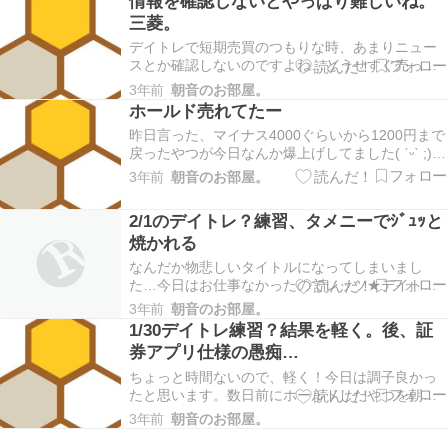
情報を確認しないとやっぱり難しいね。
もって今日に挑みます。一応指値だけした！なん
三菱。
な…
デイトレで短期売買のつもりな時、あまりニュー
スとか確認しないのですよね…どうせすぐ売っち
ゃうしって。最近何回かやらかしてるのは、決算
3年前
朝音のお部屋。
あるのに気付かずインしちゃうやつ。今日売れた
ホールド売れてたー
数日ホールドしたやつはそれで急落に巻き込ま
昨日言った、マイナス4000ぐらいから1200円まで
れ、後から掲示板見て決算あったの知った…汗色
戻ったやつが今日なんか爆上げしてました( ˊᵕˋ ;)ま
んな銘柄買ってる…
さかもっと上で売れるとは思わず…得したといえ
3年前
朝音のお部屋。
ば得したけど、なんか複雑な気持ち笑朝イチに売
れてそれだけでプラス400円でした！指値より一気
2/1のデイトレ？練習、タメニーでｼﾞｭｯと
に上がったので、指した値段よりちょ…
焼かれる
なんだか物悲しいタイトルになってしまいまし
た…今日はお仕事なかったのでレッツ★デイトレ
日です！タメニーの値動きが良かったので、タメ
3年前
朝音のお部屋。
ニーに初参戦。プラス800円ぐらいいけてホクホ
1/30デイトレ練習？結果を軽く。後、証
ク。それから、下がってる途中に再インしてしま
券アプリ仕様の愚痴…
い、ｱｰｯ！という間に焼かれてしまいました｡ﾟ(ﾟ
´ω`ﾟ…
ちょっと時間ないので、軽く！今日は調子良かっ
たと思います。数日前にホールドしたやつを朝イ
チ売り、その銘柄が売った直後ズルズル落ちして
3年前
朝音のお部屋。
たので再インしました。後他の銘柄2つ売買でプラ