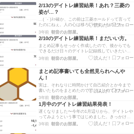
2/13のデイトレ練習結果！あれ？三菱の
姿が…？
…( ˙-˙)ｽｯ確か、この前は三菱ホールドって言って
たのにねぇ。人の心は移ろいやすいものだか
ら……はい。売っちゃいました！なんかごめ
3年前
朝音のお部屋。
ん！！資金がちょっとカツカツしたのと、買った
2/10のデイトレ練習結果！まだいい方。
値段より少し上がったのでね…魔が差しました(･
まとめ記事もせっかく作成したので、後からでも
ω･`;)しばらくは私の希望より上がらないような気
できるだけ日々のデイトレ記録残していきたいと
がし…
思います…！※11日に書いた記事になります。公
3年前
朝音のお部屋。
開遅れてすみません。2/10のデイトレ結果になり
ますね。うーむ、なるべく思い出しつつその日の
まとめ記事書いても全然見られへんや
流れ書きます！確か、前日の夜間でいくつか売っ
ん！
たやつが…
実は、それなりに時間かけて自己紹介とか今まで
書いたものをまとめたのです。はじめてきた人に
もわかりやすいようしたかったし、何より私が人
3年前
朝音のお部屋。
のブログ見る時にあると助かるので…ふふ、これ
1月中のデイトレ練習結果発表！
でブログがもっと読みやすくなるぞぅ♪と。公開し
遅くなりました〜今年の1月辺りから、デイトレや
て、いつも見やすいように記事の1番最初に固定し
ってみようという事ではじめました。きっかけは
たのです。…
仕事辞めようと思ったから。パワハラセクハラあ
3年前
朝音のお部屋。
り、ストレスで体調を崩すようになり、毎日仕事
が嫌で嫌でまた明日になったら仕事に行かなきゃ