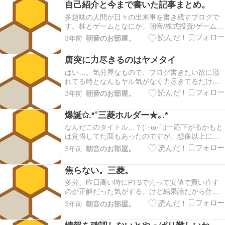
自己紹介と今まで書いた記事まとめ。
って思ったら家に居る時さえ精神的に落ち着かな
く…その上金…
多趣味の人間が日々の出来事を書き残すブログで
す。株とゲームとなにか。朝音/株式投資/ゲーム/
ボカロが好き/資産は280万で2023年中に300万を
3年前
朝音のお部屋。
目標にしています。デイトレ練習日誌は元手20万
ほど、信用取引なしで基本損切りなしのホールド
唐突に力尽きるのはヤメタイ
→スイングトレードのように行っています。書…
はい…。気分屋なもので、ブログ書きたい欲に溢
れてる時となんもヤル気がなく力尽きてるだけの
日々がありまして(´･ω･`;)なんやかんや、最近見て
3年前
朝音のお部屋。
くれる人も結構いらっしゃるようだし…あれ、い
る…いるよね！？本当にありがとうございます。
爆誕✩.*˚三菱ホルダー★｡.*
嬉しいです。毎日更新が難しくとも、数日空けな
いよ…
なんだこのタイトル…？(´･ω･`;)一応下がるかもと
は覚悟してた面もあったのですが、想像以上に下
がってしまったので…｡ﾟ(ﾟ´ω`ﾟ)ﾟ｡なんだよぉぉ三
3年前
朝音のお部屋。
菱ぃぃ！！昨日何も知らないままPTS即売りで良
かったですね。情報知るのは大事！みたいな事言
焦らない。三菱。
っといてお恥ずかしいです…いや、知…
多分、昨日高い時にPTSで売って安値で買い直す
のが正解だった気がする。けど結果論だから仕方
ない(´･ω･`;)とりあえず決算良かった事には違いな
3年前
朝音のお部屋。
いのだし、今の価格も買った値段より上なんだか
ら焦らない！長期ホルダーの気持ちになって余裕