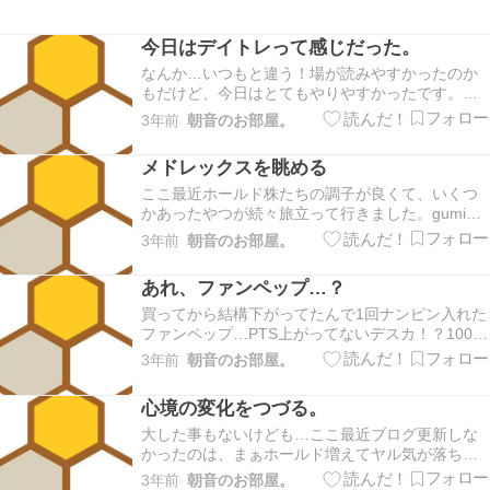
今日はデイトレって感じだった。
なんか…いつもと違う！場が読みやすかったのか
もだけど、今日はとてもやりやすかったです。ち
なみに本日仕事お休みです♪最近儲かってたのはし
3年前
朝音のお部屋。
ばらくホールドした株を売った分が多かったので
あまりデイトレって感じがしなかったのですが…
メドレックスを眺める
今日はほぼホールドなしでスタート。(2つあった
ホールドの…
ここ最近ホールド株たちの調子が良くて、いくつ
かあったやつが続々旅立って行きました。gumi、
プラス3000円ほど。マネックスは本日、プラス
3年前
朝音のお部屋。
1600円ほどかな。税金20%引いたら。ただ、マネ
ックス100株を微プラスのところで指値ずっとしっ
あれ、ファンペップ…？
ぱなしだったので、せっかく今日上がったのに…
買ってから結構下がってたんで1回ナンピン入れた
ファンペップ…PTS上がってないデスカ！？100株
はさっさと売っちゃいました(´･ω･`;)それでも
3年前
朝音のお部屋。
+1000はいったよ…結構な期間(3週間ぐらい
か…？)ホールドしてたかいあったなぁ…！元々2
心境の変化をつづる。
万ぐらいの株だからホールドしてもあまり資…
大した事もないけども…ここ最近ブログ更新しな
かったのは、まぁホールド増えてヤル気が落ちた
事もあるんですが(´･ω･`;)久々にネトゲで楽しー！
3年前
朝音のお部屋。