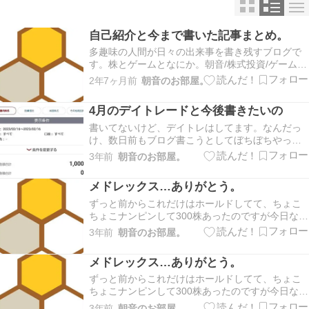
自己紹介と今まで書いた記事まとめ。
多趣味の人間が日々の出来事を書き残すブログで
す。株とゲームとなにか。朝音/株式投資/ゲーム/
ボカロが好き/資産は280万で2023年中に300万を
2年7ヶ月前
朝音のお部屋。
目標にしています。デイトレ練習日誌は元手20万
ほど、信用取引なしで基本損切りなしのホールド
4月のデイトレードと今後書きたいの
→スイングトレードのように行っています。書…
書いてないけど、デイトレはしてます。なんだっ
け、数日前もブログ書こうとしてぼちぼちやって
たらなんか知らないけど？書いたやつ全部消えち
3年前
朝音のお部屋。
ゃって…(アホ)ヤル気またなくしてしまいました( ˙
꒳​˙ ٥)そのトラウマを乗り越えて、ようやく今書き
メドレックス…ありがとう。
出したって感じですね…！とりあえずこまめに…
ずっと前からこれだけはホールドしてて、ちょこ
ちょこナンピンして300株あったのですが今日なく
なりました。ありがとうありがとう。やっぱり損
3年前
朝音のお部屋。
切りよりホールドのが夢はありますね。今のとこ
ろホールドしてずっと持ちっぱなしになった株一
メドレックス…ありがとう。
つもないですし。SBI証券の方でも100株あったけ
どそ…
ずっと前からこれだけはホールドしてて、ちょこ
ちょこナンピンして300株あったのですが今日なく
なりました。ありがとうありがとう。やっぱり損
3年前
朝音のお部屋。