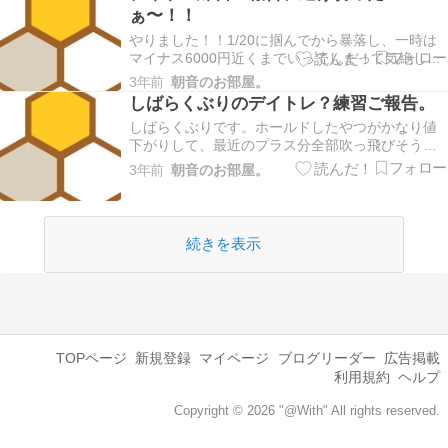
ぁ〜！！
やりました！！1/20に掴んでから暴落し、一時は
マイナス6000円近くまでいってしまって気絶して
たやつがあったのですが…最近少しずつ値上がり
3年前
朝音のお部屋。
し、今日売り抜けました｡ﾟ(ﾟ´ω`ﾟ)ﾟ｡どうにか損切
しばらくぶりのデイトレ？練習ご報告。
りにもなりませんでした。微プラスです。良かっ
しばらくぶりです。ホールドしたやつがかなり値
たァァ1週間分がんばった儲けが吹っ飛ぶ…
下がりして、最近のプラス分全部吹っ飛びそうに
なりまして…ちょっとヤル気なくしてました。資
3年前
朝音のお部屋。
金もない訳だしね…とりあえず、23日もそんな気
分でやったらマイナス570円出しちゃって(´･ω･`;)
その翌日もあんまりヤル気なく、夜間適当に指
し…
続きを表示
TOPページ
新規登録
マイページ
ブログリーダー
広告掲載
利用規約
ヘルプ
Copyright © 2026 "@With" All rights reserved.