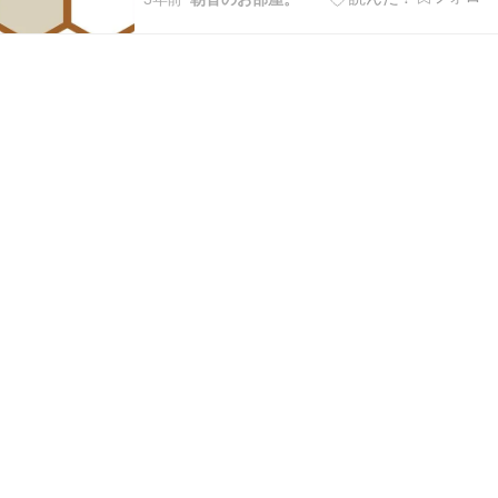
切りよりホールドのが夢はありますね。今のとこ
ろホールドしてずっと持ちっぱなしになった株一
つもないですし。SBI証券の方でも100株あったけ
どそ…