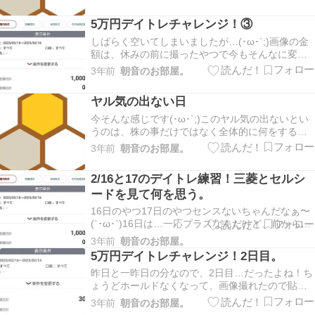
ってなってましたすみません。ネトゲ、めちゃく
ちゃ時間奪われるわ…それに会社も続けるってな
5万円デイトレチャレンジ！③
ったから、無理にデイトレせんでもいいし。…
と、中…
しばらく空いてしまいましたが…(･ω･`;)画像の金
額は、休みの前に撮ったやつで今もそんなに変わ
りないと思います。ただ、少しホールドできちゃ
3年前
朝音のお部屋。
いまして…アジアゲートHDってとこなのですが。
それなりに売買されているので入ったけど、ちょ
ヤル気の出ない日
っと下がってしまったҨ(´-ω-｀)今ホールドで…
今そんな感じです(･ω･`;)このヤル気の出ないとい
うのは、株の事だけではなく全体的に何をするの
もダルくなっちゃうのです。ブログも少しサボっ
3年前
朝音のお部屋。
てしまいました…とりあえず軽くでも、なんか書
いておこうと思います。デイトレは毎日500円前後
2/16と17のデイトレ練習！三菱とセルシ
のプラスを繰り返してますが、最近ちょこちょこ
ードを見て何を思う。
高…
16日のやつ17日のやつセンスないちゃんだなぁ〜
(´･ω･`)16日は…一応プラスなんだけど、前からホ
ールドしてたやつがいい感じに売れたので、そん
3年前
朝音のお部屋。
なもん。ただ、反省点を生かすべく果敢に攻めた
5万円デイトレチャレンジ！2日目。
ぜ！結果？高掴みした笑笑本当にセンスないちゃ
昨日と一昨日の分なので、2日目…だったよね！ち
んかよぉ〜！！！とりあえず2つ買ってミスった…
ょうどホールドなくなって、画像撮れたので貼り
ます(*^^*)5万円なので、大事にちょっとずつでも
3年前
朝音のお部屋。
増やして行けたらなと思ってます。ただ、そした