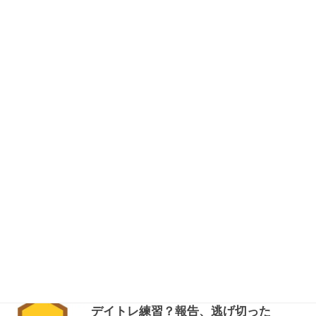
ス。多分今日はプラス500円ぐらい…？と言いたい
のですが、同じ銘柄に再インしたら既に売ったや
つも取得…
デイトレ練習？報告、逃げ切った