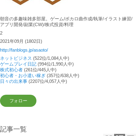
朝音の多趣味雑多部屋。ゲーム/ボカロ曲作成/執筆/イラスト練習/
アプリ開発/副業(CW)/株式投資/料理
2
2021年09月
(1802日)
http://fanblogs.jp/asaoto/
ネットビジネス
(522位/1,084人中)
ゲームプレイ日記
(994位/1,990人中)
株式初心者
(261位/445人中)
初心者・お小遣い稼ぎ
(357位/638人中)
日々の出来事
(2207位/4,057人中)
記事一覧