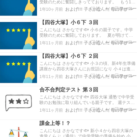
受験のために奮闘しきってております。 もう10
月にはいってしまいました。 ガンガン過去問すす
1年10ヶ月前
およげ!!! 子さかな 〜 母の学び 〜
めてますかー？ ＿|￣|○💦 我が家は、まだ過去問す
すめていません。 基礎がダメすぎて、まだ本格着
【四谷大塚】小６下 ３回
手せず。 過去問やっても、ぜんぜん点が取…
こんにちは さかなです🐟 小６の親子です。中学
受験のために奮闘しております。 夏が明けて、
過去問に着手してますかー？ 中学入試 2月1日まで
1年11ヶ月前
およげ!!! 子さかな 〜 母の学び 〜
12０日 もう本番までこれしか残された日がない
とは＿|￣|○ 30 x 4 = 120 １ヶ月が四回しかな
【四谷大塚】小６下 ２回
い！ 当たり前のことを…
こんにちは さかなです🐟 小３の頃、新4年生準備
講座から四谷大塚さんにお世話になり 小４は進学
クラブで通信で自宅学習 小５から四谷大塚に通塾
1年11ヶ月前
およげ!!! 子さかな 〜 母の学び 〜
し 今 小６の親子です。 みなさん、まだまだ暑い
ですね。 しかーし、秋です！ 文化祭シーズンです
合不合判定テスト 第３回
よ。 あこがれの中学校の文化祭、そのほか…
こんにちは さかなです🐟 四谷大塚 通塾で中学受
験のお勉強に取り組んでいる親子です。 週テスト
小６下 ２回の週テストも終わっているタイミング
1年11ヶ月前
およげ!!! 子さかな 〜 母の学び 〜
ですが、おくれて 合不合判定テスト 第３回目で
す。 小６ 夏が明けて・・・ これまで慣れ親しん
課金上等！？
できた高速基礎マスターの一行問題に代わっ…
こんにちは さかなです🐟 新小４から四谷大塚の
進学くらぶ（通信）で中学受験の準備を始め 小５