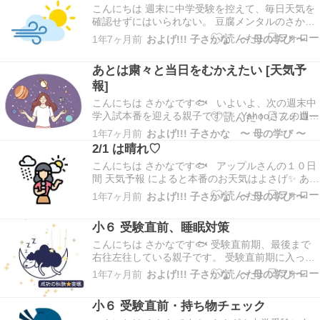
こんにちは 週末に中学受験を控えて、毎日天気を
確認せずにはいられない。 豆腐メンタルのさかな
です🐟 アップルさんの１０日間 天気予報 試験期
1年7ヶ月前
およげ!!! 子さかな 〜 母の学び 〜
間中の天気が出揃いました！ 本番のお天気はまぁ
まぁ 2/2日 2/3月 がちょっと残念ですが、我が家で
あとは粛々と当日をむかえたい [天気予
いえばこの２日間は比較的近所の学校…
報]
こんにちは さかなです🐟 いよいよ、次の週末中
学入試本番を迎える親子です♡ Yahooさんの週間
天気予報 によると 2/1 の天気はまぁまぁ 2/2 雨の
1年7ヶ月前
およげ!!! 子さかな 〜 母の学び 〜
可能性あるのか... 涙 １日だけでもP缶だとうれし
2/1 は晴れ♡
い どんな天気であっても、乗り越えるしかない。
こんにちは さかなです🐟 アップルさんの１０日
不安な母は、…
間 天気予報 によると本番のお天気はよさげ✨ あり
がとう。 あとは、当日やりきるのみ。 子さかな
1年7ヶ月前
およげ!!! 子さかな 〜 母の学び 〜
ちゃんの学習の進度は理想的ではないものの 体調
もよく、試験を楽しみといっているので、ある意
小６ 受験直前、睡眠対策
味順調。 本当に感謝しかない。 悔いのな…
こんにちは さかなです🐟 受験直前期、最後まで
右往左往している親子です。 受験直前期に入って
も、やりきれてない感.. 課題てんこ盛りです.. 初
1年7ヶ月前
およげ!!! 子さかな 〜 母の学び 〜
めての中受伴走だった長女の時、 彼女は偏差値で
いうと５０くらいをうろうろしていて、算数は偏
小６ 受験直前・持ち物チェック
差値６０以上を取ることがあったり... 振…