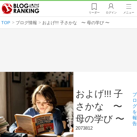
リーダー
ログイン
メニュー
TOP
ブログ情報
およげ!!! 子さかな 〜 母の学び 〜
およげ!!! 子
ブ
ロ
さかな 〜
グ
を
母の学び 〜
報
告
2073812