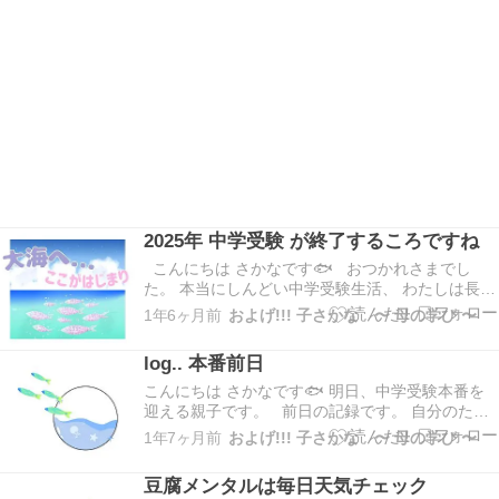
2025年 中学受験 が終了するころですね
こんにちは さかなです🐟 おつかれさまでし
た。 本当にしんどい中学受験生活、 わたしは長女
→次女ぶっ続け ６年間が終わりました。 ６年前
1年6ヶ月前
およげ!!! 子さかな 〜 母の学び 〜
はかわいい子供たちも、立派に生意気になり😅 母
は、すっかり老け込みました。 次女は、中学受
log.. 本番前日
験やってよかった、と言ってくれていま…
こんにちは さかなです🐟 明日、中学受験本番を
迎える親子です。 前日の記録です。 自分のため
に書いたので、ながくダラダラしてます。 公開す
1年7ヶ月前
およげ!!! 子さかな 〜 母の学び 〜
るか迷ったのですが、、一応。 前日であっても
いつも通り、6時半に起床し朝勉 7時半に朝食 8時
豆腐メンタルは毎日天気チェック
半からお勉強開始です。 ＊朝勉 算数…