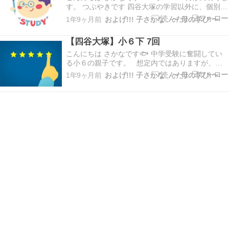
す。 つぶやきです 四谷大塚の学習以外に、個別を
週１追加し さらに週１追加 →週２個別通ってま
1年9ヶ月前
およげ!!! 子さかな 〜 母の学び 〜
す。 わがやは、過去問に取り組むまでの基礎力
が備わってなく 個別指導からは、「過去問はま
【四谷大塚】小６下 7回
だ、早いです」と言われほとんど過去問をやり…
こんにちは さかなです🐟 中学受験に奮闘してい
る小６の親子です。 想定内ではありますが、過
去問が全然解けない。 どうしたらいいのか、震え
1年9ヶ月前
およげ!!! 子さかな 〜 母の学び 〜
上がってます。 だいぶ母の精神状況はまずい状況
です。 早くも帯状疱疹の症状がでそうな予感です
😅 笑 そんな精神状態でなかなかブログをアッ…