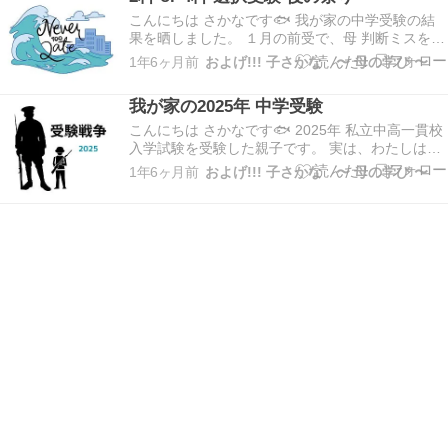
グを読んでくださってる後輩さんたちにも情報
シ…
こんにちは さかなです🐟 我が家の中学受験の結
果を晒しました。 １月の前受で、母 判断ミスをし
てしまった＿|￣|○ 娘 本人がミスするならまだし
1年6ヶ月前
およげ!!! 子さかな 〜 母の学び 〜
も、母がミスするとは.. いたたまれない.. 結 論 出
願時に、2科 or 4科 選択ができるなら ４科 一択
我が家の2025年 中学受験
だ！ １月２回目の受験で、…
こんにちは さかなです🐟 2025年 私立中高一貫校
入学試験を受験した親子です。 実は、わたしは
2022年に、長女で初めての中受を経験しておりま
1年6ヶ月前
およげ!!! 子さかな 〜 母の学び 〜
す。 自身は、中学受験の経験はなく、私立高校受
験し進学した経験の持ち主です。 中学受験は親の
受験、ガチ過酷www さて、子さかなち…