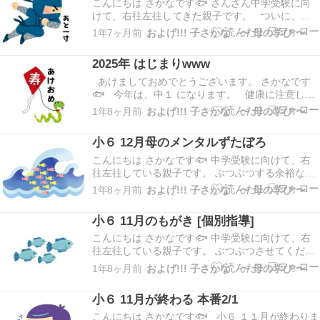
こんにちは さかなです🐟 さんざん中学受験に向
けて、右往左往してきた親子です。 ついに、受
験直前期に入ってまいりました♡ 正直、わたしの
1年7ヶ月前
およげ!!! 子さかな 〜 母の学び 〜
精神状態は穏やかとは程遠く、思うように睡眠、
取れてませーん＿|￣|○ 笑 なにごとも、笑いに変え
2025年 はじまりwww
て乗り越えたいです。 さて、直前は何をし…
あけましておめでとうございます。 さかなです
🐟 今年は、中１ になります。 健康に注意し
て、悔いのない受験を経験できればうれしいで
1年8ヶ月前
およげ!!! 子さかな 〜 母の学び 〜
す。 娘の人生はまだまだこれから、中学受験から
学んだことからこれからの人生に活かしてくれた
小６ 12月母のメンタルずたぼろ
ら嬉しいです。 娘２人が中学受験を乗り越え…
こんにちは さかなです🐟 中学受験に向けて、右
往左往している親子です。 ぶつぶつする余裕なく
しばらく、こちらにつぶやくことは難しそうで
1年8ヶ月前
およげ!!! 子さかな 〜 母の学び 〜
す。 一応、1月校の出願は済ませました。 1月校
をうけつつ、娘は学校は休んでママ塾でしばらく
小６ 11月のもがき [個別指導]
過ごすことになりそうです。 もちろん、個別にも
行…
こんにちは さかなです🐟 中学受験に向けて、右
往左往している親子です。 ぶつぶつさせてくださ
い、つぶやきです。 ブログを書かずにいた日々
1年8ヶ月前
およげ!!! 子さかな 〜 母の学び 〜
なにをしてたかといえば、学習のやりかたにメス
をいれてました。 四谷大塚の学習以外に9月に個
小６ 11月が終わる 本番2/1
別を追加しました。 四谷大塚の1週間 日曜授…
こんにちは さかなです🐟 小６ １１月が終わりま