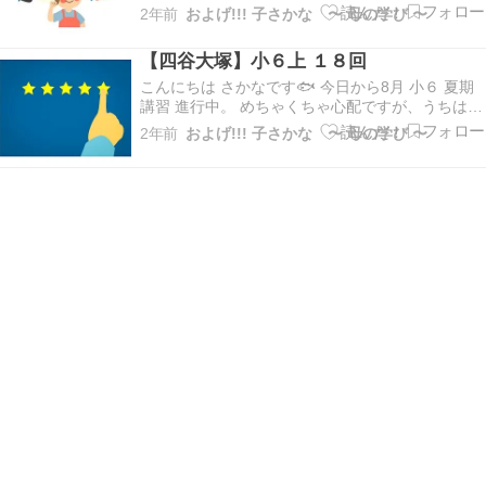
塾に切り替えた親子です。 さて、夏期講習... 我
2年前
およげ!!! 子さかな 〜 母の学び 〜
が家は母が口出しせず子さかなちゃんにお任せス
タイルなので、母は気楽なものです。 心配でいっ
【四谷大塚】小６上 １８回
ぱいですが、高望みしないと決めたので気持ち
が…
こんにちは さかなです🐟 今日から8月 小６ 夏期
講習 進行中。 めちゃくちゃ心配ですが、うちは無
理をさせない方針をとることにしたので とにかく
2年前
およげ!!! 子さかな 〜 母の学び 〜
本人を信じて、本人が自主的に計画をたて、必要
なら夏期講習のあと居残りをしてくるという日課
になってます。 さて、夏期講習の前にすでに
終…