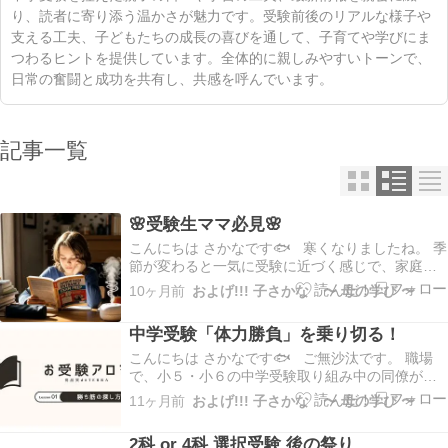
り、読者に寄り添う温かさが魅力です。受験前後のリアルな様子や
支える工夫、子どもたちの成長の喜びを通して、子育てや学びにま
つわるヒントを提供しています。全体的に親しみやすいトーンで、
日常の奮闘と成功を共有し、共感を呼んでいます。
記事一覧
🌸受験生ママ必見🌸
こんにちは さかなです🐟 寒くなりましたね。 季
節が変わると一気に受験に近づく感じで、家庭内
の空気が一気に張り詰めます。 今日は、ここまで
10ヶ月前
およげ!!! 子さかな 〜 母の学び 〜
頑張ったけど、もーどうすりゃいいのよ って煮詰
まっている方への提案です。ママができること、
中学受験「体力勝負」を乗り切る！
すぐ実践にうつしてほしいことのヒントをどうぞ
zo…
こんにちは さかなです🐟 ご無沙汰です。 職場
で、小５・小６の中学受験取り組み中の同僚がお
りまして... 2回の中学受験を経験しているわたし
11ヶ月前
およげ!!! 子さかな 〜 母の学び 〜
は、大先輩。彼らは藁をもすがる思いです。 お受
験アロマを紹介したら飛びついたので、このブロ
2科 or 4科 選択受験 後の祭り