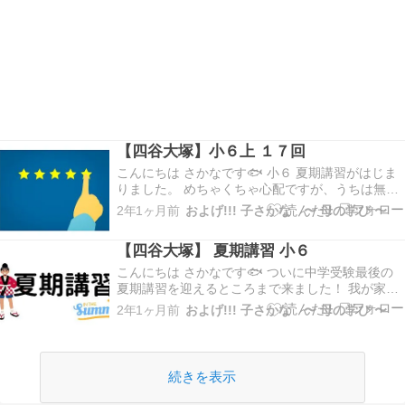
【四谷大塚】小６上 １７回
こんにちは さかなです🐟 小６ 夏期講習がはじま
りました。 めちゃくちゃ心配ですが、うちは無理
をさせない方針をとることにしたので とにかく本
2年1ヶ月前
およげ!!! 子さかな 〜 母の学び 〜
人を信じて、本人が自主的に計画をたて、必要な
ら夏期講習のあと居残りをしてくるという日課に
【四谷大塚】 夏期講習 小６
なってます。 さて、夏期講習の前にすでに終わ
って…
こんにちは さかなです🐟 ついに中学受験最後の
夏期講習を迎えるところまで来ました！ 我が家
は、長女の中学受験で母は無知なまま無謀な中学
2年1ヶ月前
およげ!!! 子さかな 〜 母の学び 〜
受験に挑み その反省から次女の子さかなちゃんは
小２あたりから入塾前の準備を開始していまし
た。 本当に長い期間、中学受験だけに照準を合わ
せて生活して…
続きを表示