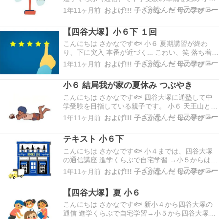
で通塾へ切り替えて、現在小６の夏期講習が終わ
1年11ヶ月前
およげ!!! 子さかな 〜 母の学び 〜
り、小６下まできました。 夏放置していたら、
子さかなちゃんがメキメキとモチベーション溜め
【四谷大塚】小６下 １回
て込んでました。 さぁ 課金して、メッキメッキの
強い…
こんにちは さかなです🐟 小６ 夏期講習が終わ
り、下に突入 本番が近づく... こわい、笑 落ち着
け。これまで通りやるべきを着々とやっていくだ
1年11ヶ月前
およげ!!! 子さかな 〜 母の学び 〜
け。 さて、小６下 予習シリーズ第1回 週テスト
の結果デス （国語A, 算数A, 理科AB, 社会AB） 受
小６ 結局我が家の夏休み つぶやき
験者数 計1,940名（男…
こんにちは さかなです🐟 四谷大塚に通塾して中
学受験を目指している親子です。 小６ 天王山と言
われる夏 も終わりました。 「天王山の夏」 とい
1年11ヶ月前
およげ!!! 子さかな 〜 母の学び 〜
うからビビり上げていた母ですが、結局我が家は
大して学習に取り組むこともなく、夏"休み" を過
テキスト 小６下
ごしたという時間が流れました。 小６の夏期…
こんにちは さかなです🐟 小４までは、四谷大塚
の通信講座 進学くらぶで自宅学習 →小５からは、
通塾に切り替えて中学受験を目指している親子で
1年11ヶ月前
およげ!!! 子さかな 〜 母の学び 〜
す。 夏休みが終わりました！9月になっちゃいま
した！！ すぐ、下 がはじまりました。 みなさ
【四谷大塚】夏 小６
ま、下の授業開始に間に合うよう注文しました
か。…
こんにちは さかなです🐟 新小４から四谷大塚の
通信 進学くらぶで自宅学習→小５から四谷大塚通