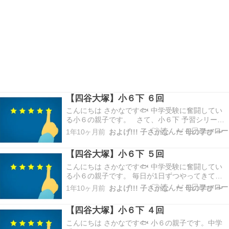
【四谷大塚】小６下 ６回
こんにちは さかなです🐟 中学受験に奮闘してい
る小６の親子です。 さて、小６下 予習シリーズ
第６回 週テストの結果デス （国語A, 算数A, 理科
1年10ヶ月前
およげ!!! 子さかな 〜 母の学び 〜
AB, 社会AB） 受験者数 計 1,820名（男子889
名、女子931名）4教科 最高…305点 最低…39点
【四谷大塚】小６下 ５回
算数（100…
こんにちは さかなです🐟 中学受験に奮闘してい
る小６の親子です。 毎日が1日ずつやってきては
過ぎているのに、一気に本番に近づいた感じがし
1年10ヶ月前
およげ!!! 子さかな 〜 母の学び 〜
てびびってる母です。 思うようにいってないので
すが、やれるだけのことをやるだけww さて、小
【四谷大塚】小６下 ４回
６下 予習シリーズ第5回 週テストの結果デス （…
こんにちは さかなです🐟 小６の親子です。中学