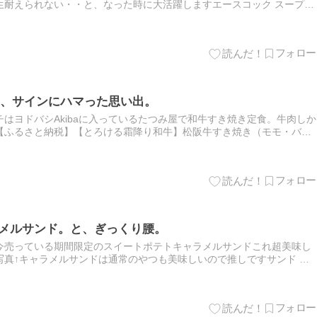
生耐えられない・・と、なった時に大活躍しますエースコック スープは
ト [ 送料無料 塩レモン 春雨スープ スープ春雨 非常食…
、サインにハマった思い出。
はヨドバシAkibaに入っているたつみ屋で和牛すき焼き定食。牛肉しか
【ふるさと納税】【とろける霜降り和牛】松阪牛すき焼き（モモ・バ
 ブランド牛 高級 和牛 日本三大和牛 国産 霜降り …
ラメルサンド。と、ぎっくり腰。
今売っている期間限定のスイートポテトキャラメルサンドこれ超美味し
写真↑キャラメルサンドは通常のやつも美味しいので推しですサンド 即
ド・数選択可能・クール便可能・送料無料】N.Y.キャラメルサン…