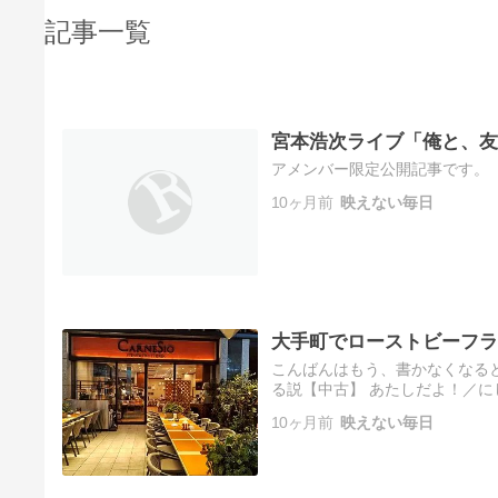
記事一覧
宮本浩次ライブ「俺と、友
アメンバー限定公開記事です。
10ヶ月前
映えない毎日
大手町でローストビーフラ
こんばんはもう、書かなくなる
る説【中古】 あたしだよ！／にしお
この1週間、遊び呆けてました。
10ヶ月前
映えない毎日