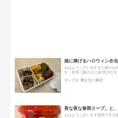
娘に捧げるハロウィン弁当
おはようございますまた娘がお
す。松茸ご飯の上に(松茸少なす
ロウィンのりあーと 4シート(デザ
10ヶ月前
映えない毎日
夜な夜な春雨スープ。と、
おはようございます突然ですが