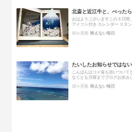
北斎と近江牛と、べったら
おはようございますこの３日間、
アイコン付き カレンダー スタン
理由ではありませんただ遊び呆
10ヶ月前
映えない毎日
たいしたお知らせではない
こんばんはコメ返も追いついて
なくとも月曜までブログお休みしま
だか遊びで忙しいので無理せず
10ヶ月前
映えない毎日