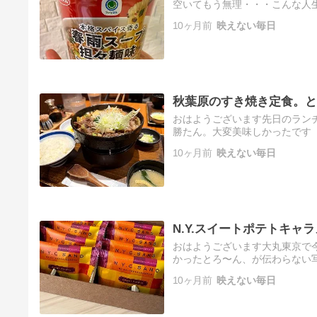
空いてもう無理・・・こんな人
るさめ フォー 選べる合計9個セッ
10ヶ月前
映えない毎日
秋葉原のすき焼き定食。と
おはようございます先日のランチ
勝たん。大変美味しかったです
ラ・カタ） 400g〜800g 牛肉
10ヶ月前
映えない毎日
N.Y.スイートポテトキャ
おはようございます大丸東京で
かったとろ〜ん、が伝わらない
日発送 袋付き【キャラメルサン
10ヶ月前
映えない毎日