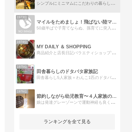
シンプルにミニマムにこだわりの暮らしをしたいはず、なのに映えない。子どものお弁当と好きなものと暮らしと。
1973位
マイルをためましょ！飛ばない陸マイラーな主婦の日常
50歳半ばで子育てならぬ、孫育てに突入〜今はポイントためて近場の温泉に家族旅行に行くのが目標です｡
1974位
MY DAILY ＆ SHOPPING
商品紹介と店長日記バラエティショップ‘ku-ru-tan’の商品紹介と主婦の日常を書いた日記
1975位
田舎暮らしのドタバタ家族記
田舎暮らし5人家族＋わんこ1匹のドタバタ劇！ 何が起こるかは神のみぞ知ってるんでしょうか。(^^)
1976位
節約しながら幼児教育〜４人家族の記録〜
娘は発達グレーゾーンで運動神経も良くない、行動はゆっくりのんびりマイペース。節約しながら教育費を捻出して頑張ります。お金足りるかな〜（苦笑）
ランキングを全て見る