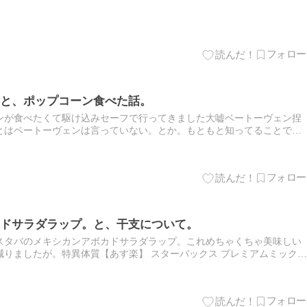
と、ポップコーン食べた話。
ンが食べたくて駆け込みセーフで行ってきました大嘘ベートーヴェン捏
とはベートーヴェンは言っていない。とか。もともと知ってることでし
まってとっても面白かったです。ベートーヴェン捏造 名プロデューサ
ドサラダラップ。と、干支について。
スタバのメキシカンアボカドサラダラップ。これめちゃくちゃ美味しい
りましたが。特異体質【あす楽】 スターバックス プレミアムミックス
 コーヒー カフェオレ スティック 詰め合わせ 内祝…