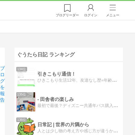
ブログ
リーダー
ログイン
メニュー
ぐうたら日記 ランキング
ブ
134位
引きこもり通信！
ロ
ひきこもり生活12年、友達なし歴=年齢の社会不適合者のひきこもりおじさんが在宅ワークなどをしてみた体験や感想、あるいはひきこもり生活で役立つ情報を紹介するブログてす。
グ
を
報
135位
- 田舎者の楽しみ
告
最初で最後？ディズニー共通年パス購入それからの日々
136位
日常記 | 世界の片隅から
人とは少し物の考え方や感じ方が違うからこそ、どこかの誰かの閃きになれたら嬉しいなと思ってブログ書いてます。日常系からお役立ち、時事ネタなんでもありの雑記ブログです。