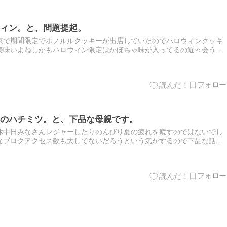
ィン。と、問題提起。
京で期間限定でホノルルクッキーが出店していたのでハロウィンクッキ
美味いよねしかもハロウィン限定はかぼちゃ味が入ってるの近々会う予
】秋冬限定 ハロウィン・トリート・ボックス【ホノルル・クッキー・
のハチミツ。と、下品な母親です。
休中日みなさんレジャーしたりのんびり夏の疲れを癒すのではないでし
なブログアクセス数も大してないだろうという気がするので下品な話を
です。引き返す道はもうないのだから 池田香代子の怒りの処し方1 …