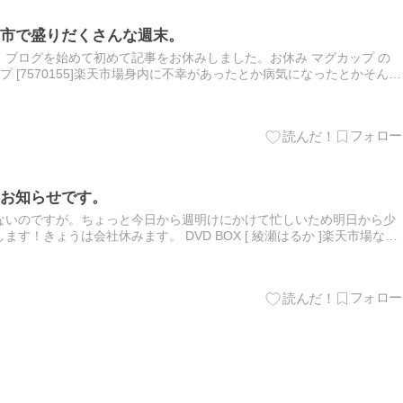
市で盛りだくさんな週末。
ブログを始めて初めて記事をお休みしました。お休み マグカップ の
プ [7570155]楽天市場身内に不幸があったとか病気になったとかそんな
けてただけです。【長袖・ドライ有】ゲス系Tシャツ…
お知らせです。
ないのですが。ちょっと今日から週明けにかけて忙しいため明日から少
す！きょうは会社休みます。 DVD BOX [ 綾瀬はるか ]楽天市場なん
休むことにしました一年、毎日書いてたから思い切って休…