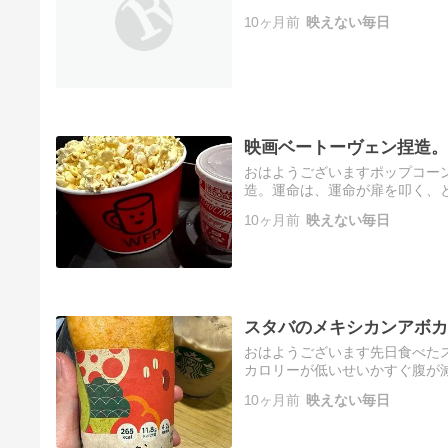
10ヶ月前
映えない毎日
映画ベートーヴェン捏造。
おはようございますポップコー
造。運命は、運命が扉を叩く、
たがキャストの素晴らしさも相
10ヶ月前
映えない毎日
ー…
スタバのメキシカンアボカ
おはようございます先日食べた
カロリーが低いせいかすぐ腹が減
SBP-30B スタバ ギフト 珈琲
10ヶ月前
映えない毎日