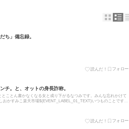
だち」備忘録。
ンチ。と、オットの身長詐称。
ととことん書かなくなる女と成り下がるなつみです。みんな忘れかけて
かすみこ楽天市場${EVENT_LABEL_01_TEXT}いつものことですが
先週は友達と大手町のトラットリア カルネージ…