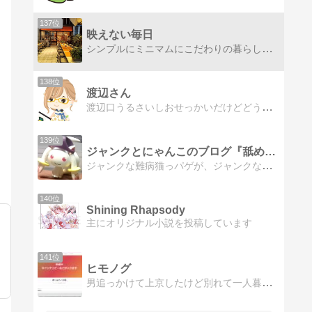
137位
映えない毎日
シンプルにミニマムにこだわりの暮らしをしたいはず、なのに映えない。子どものお弁当と好きなものと暮らしと。
138位
渡辺さん
渡辺口うるさいしおせっかいだけどどうでもいい！って思ったら眼中なしかまってもらえるうちが華ですよ（ｺｯｿﾘ
139位
ジャンクとにゃんこのブログ『舐めんなよ』
ジャンクな難病猫っパゲが、ジャンクなレジェンドを掘り出したり我が家の舐め猫・ちょこの生態を撮り綴ったり。
140位
Shining Rhapsody
主にオリジナル小説を投稿しています
141位
ヒモノグ
男追っかけて上京したけど別れて一人暮らししてる干物女。