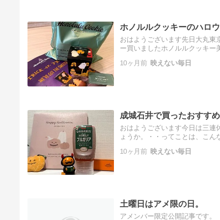
ホノルルクッキーのハロウ
おはようございます先日大丸東
ー買いましたホノルルクッキー
定の友達にも買いました【公式
10ヶ月前
映えない毎日
カ…
成城石井で買ったおすすめ
おはようございます今日は三連
ょうか。・・ってことは、こん
したいと思います引き返すなら今
10ヶ月前
映えない毎日
土曜日はアメ限の日。
アメンバー限定公開記事です。