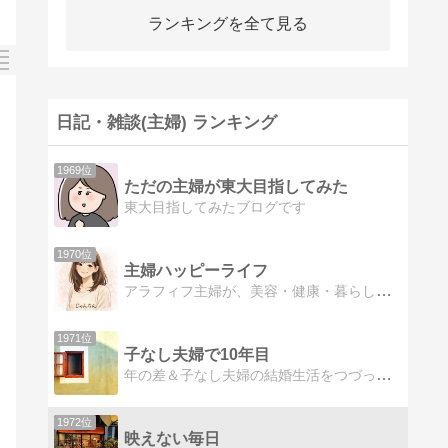
ランキングを全て見る
日記・雑談(主婦) ランキング
1969位
ただの主婦が東大目指してみた
東大目指してみたブログです
1970位
主婦ハッピーライフ
アラフィフ主婦が、美容・健康・暮らしの中で感じたことをゆるっと綴っています。日々の小さな気づきや実体験を中心に、暮らしが少し心地よくなるような発信をしています。
1971位
子なし夫婦で10年目
年の差＆子なし夫婦の結婚生活をつづっています。
1972位
映えない毎日