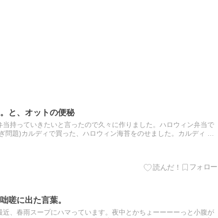
。と、オットの便秘
弁当持っていきたいと言ったので久々に作りました。ハロウィン弁当で
ぎ問題)カルディで買った、ハロウィン海苔をのせました。カルディ ハ
イン海苔16枚) KALDI カット海苔 焼のり ハロウ…
咄嗟に出た言葉。
最近、春雨スープにハマっています。夜中とかちょーーーーっと小腹が