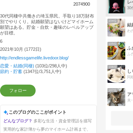
レ
2074900
30代同棲中共働きの埼玉県民。手取り18万財布
別でやりくり。結婚願望はないけどマイホーム
104位
結
願望はある。貯金・自炊・趣味のレベルアップ
が目標。
6
105位
ふ
2021年10月
(1772日)
ふ
http://endlessgamelife.livedoor.blog/
恋愛・結婚(同棲)
(103位/298人中)
106位
し
節約・貯蓄
(1347位/3,751人中)
107位
ア
このブログのここがポイント
多彩な生活・資金管理話を描写
実用的な家計簿から夢のマイホーム計画まで、