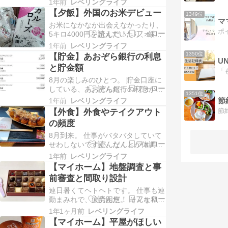
1年前
レベリングライフ
メルカリで出品。新たな持ち主の元
【夕飯】外国のお米デビュー
1349位
へ旅立ちました。 さて。 マイホー
マ
お米になかなか出会えなかったり、
ムの設計打ち合わせをしてきまし
5キロ4000円を超えていたり、厳し
た。 キッチン、浴室、洗面室、トイ
い情勢が続いていたとある6月。 カ
レ、内装、玄関、窓、外壁、屋根の
1年前
レベリングライフ
リフォルニアで育てられたという、
メーカーや色を決め…
1350位
【貯金】あおぞら銀行の利息
カルローズ米を購入してみました。
と貯金額
今まで国産しか買っていなかったの
8月の楽しみのひとつ。 貯金口座に
で、初めての外国産のお米。5キロ
している、あおぞら銀行の利息が振
3000円。 米の形は、やや細長め。
1351位
り込まれる第二金曜日。 仕事の傍
少し固いか…
節
1年前
レベリングライフ
ら、ずっといくらになったかドキド
【外食】外食やテイクアウト
キそわそわしていました。 今回は、
の頻度
5248円！過去最高です。 100万まで
0.5%、100万以降も0.35%と金利の
8月到来。 仕事がバタバタしていて
利率が変更され、めちゃめちゃ嬉…
せわしないですが、なんとか体調を
崩したりせずに生き抜けています。
1年前
レベリングライフ
お盆を過ぎたら落ち着くはずなの
【マイホーム】地盤調査と事
で、ぼちぼち無理なくがんばりた
前審査と間取り設計
い。 そんな感じで仕事と暑さに日々
連日暑くてヘトヘトです。 仕事も連
の気力体力を奪われ、帰宅後に調理
勤まみれで、疲労困憊。 そんな私を
する頻度が最近減りました。 外食し
癒やしてくれる、ちょいお高いチョ
たり、テイクアウト…
1年1ヶ月前
レベリングライフ
コレートたち。叔母からいただきま
【マイホーム】平屋がほしい
した。一日3個ずつ、仕事終わりに