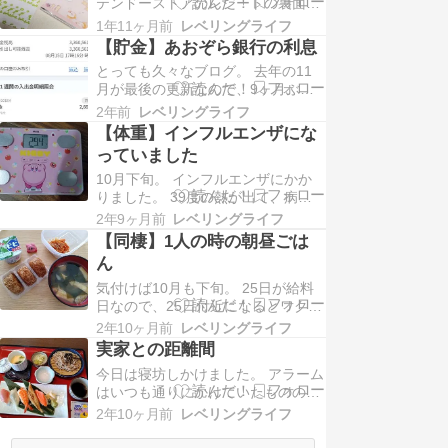
テンドーストアのレシートの裏面が
行に預けてあるので、年2回2000円
ピクミン、両方かわいい。 さて。
ほどの利息がつくし。 30万を、
1年11ヶ月前
レベリングライフ
貯金口座が330万の現在。NISAをや
NIS…
【貯金】あおぞら銀行の利息
ろうと思いつつ、口座の開設から億
とっても久々なブログ。 去年の11
劫になり、なかなか進まず。どの口
月が最後の更新なので、9ヶ月ぶ
座を持つべきか。ネット証券の方が
り。 仕事でバタバタしたり旅行で羽
いろいろな手数料がかからない。所
2年前
レベリングライフ
を伸ばしたり、社会人ライフに疲れ
持クレカによ…
【体重】インフルエンザにな
つつもなんなかんや楽しく生きてい
っていました
ます。 さて、8月といえば、貯金口
10月下旬。 インフルエンザにかか
座にしているあおぞら銀行の利息が
りました。 39度の熱が出て、病院
振り込まれる時期です。一年で2
で検査したらインフルエンザと診断
回、8月と2月はワク…
2年9ヶ月前
レベリングライフ
されました。薬のおかげで熱は下が
【同棲】1人の時の朝昼ごは
ったものの、このタイミングで月の
ん
モノが来て、メンタルがボロボロで
した。 今は心身ともに健康です。
気付けば10月も下旬。 25日が給料
病に悩まされるたびに、健康のあり
日なので、25日付近になるとワクワ
がたさが身にしみ…
クします。財布の中身をホクホクに
2年10ヶ月前
レベリングライフ
したい。 休日1人の時の朝昼ごは
実家との距離間
ん。 朝は平日も休日もヨーグルトの
今日は寝坊しかけました。 アラーム
み。休日は起床時間が昼寄りのた
はいつも通りにかけていたものの、
め、ヨーグルトプラスアルファにな
スマホを握りしめて二度寝。いつも
ります。その週の弁当作り置きの残
2年10ヶ月前
レベリングライフ
家を出ていく時間にハッと目が覚め
りとか、余ったパ…
て、大慌てで家を飛び出しました。