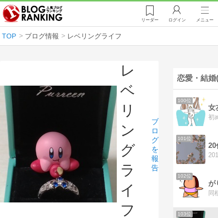
リーダー
ログイン
メニュー
TOP
ブログ情報
レベリングライフ
レ
恋愛・結婚(
ベ
100位
リ
女
ブ
ン
ロ
101位
グ
2
グ
を
報
ラ
告
102位
イ
同
フ
103位