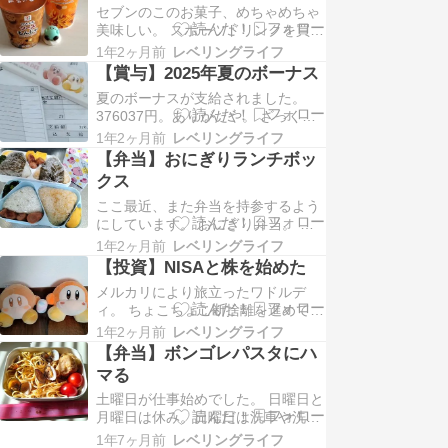
セブンのこのお菓子、めちゃめちゃ
食べてリフレッシュしています。 さ
美味しい。 スポーツドリンクを買う
て。 6月に平屋を建てるぞ！と決意
ついでに手に取りがち。 梅雨はどこ
してからおよそ一ヶ月が経ちまし
1年2ヶ月前
レベリングライフ
に行ってしまったんだろう。毎日暑
た。 土地の買付…
【賞与】2025年夏のボーナス
すぎて、クーラー解禁です。 さて。
夏のボーナスが支給されました。
最近とてもマイホーム欲がふつふつ
376037円。ありがたや。 ざっくり
とわき上がっています。 もともと、
と使い道を考えました。 250000円
マイホームは欲しいけど、住宅ロー
1年2ヶ月前
レベリングライフ
を貯金。そのうち20万はあおぞら銀
ンや固定資産…
【弁当】おにぎりランチボッ
行で現金貯金。5万はNISA口座に入
クス
れて、オルカンを購入か株を買うか
ここ最近、また弁当を持参するよう
したい。気持ち的には株かな。
にしています。 おにぎり弁当。 中
30000円をふるさと納税。ふるさと
身は、昆布、ゆかり、鮭フレーク、
納…
1年2ヶ月前
レベリングライフ
わかめごはん、おかか。 おかずは、
【投資】NISAと株を始めた
卵焼き、ウインナー、ミートボー
メルカリにより旅立ったワドルデ
ル、冷凍からあげ、ブロッコリー、
ィ。 ちょこちょこ断捨離を進めてい
かぼちゃ。 これらをメインに、試行
ます。 そして、ついに、開始。
錯誤詰めています。 白いランチボッ
1年2ヶ月前
レベリングライフ
2024年秋に松井証券にて証券口座を
クスはダイソーで…
【弁当】ボンゴレパスタにハ
開設。そして2025年2月に、毎月3
マる
万の積みたて設定でオルカンを購
土曜日が仕事始めでした。 日曜日と
入。 そして、NISA枠で株式投資も
月曜日は休み。日曜日は洗車や洗濯
デビュー。3月にすかいらーくの株
や掃除をしました。月曜日は断捨離
を100株購…
1年7ヶ月前
レベリングライフ