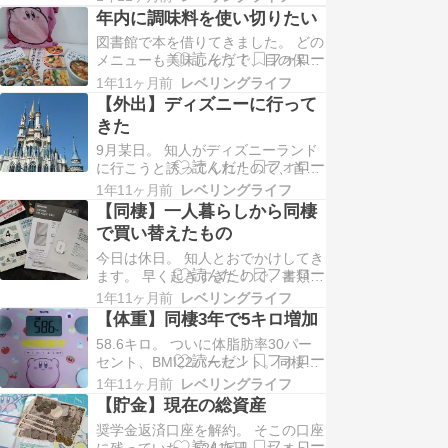
リかもしれない。 ただいま、カラオ
年内に調味料を使い切りたい
ケ行って、温泉入って、まったりし
図書館で本を借りてきました。 どの
ています。 仕事終わりのソロ活中。
メニューも美味しそうで、目の保
このあと、何か食べて、買い物して
養。 今日の夕飯は、ごはん、コンソ
帰ります。 彼氏の仕事が激務期間で
1年11ヶ月前
レベリングライフ
メスープ、ささみのマヨポン炒め、
す。 しばらく…
【外出】ディズニーに行って
大学芋、カットキャベツ、ミニトマ
きた
ト。 最近少し自炊欲があるので、う
9月某日。 知人がディズニーランド
ちにある調味料の賞味期限を全て調
に行こうと誘ってくれたので、首都
べてみました。いくつか賞味期限が
高駆け抜けて行ってきました。 開園
切れていたり、もう…
1年11ヶ月前
レベリングライフ
に間に合うように早目に出発したも
【同棲】一人暮らしから同棲
のの、首都高が渋滞していたため、
で買い替えたもの
9時半頃にランドに到着。朝4時起き
今日は休日。 知人とおでかけしてき
で眠かったですが、夢の国に着くと
ます。 早く起きすぎたので、書類の
ワクワクします。閉園までガッツリ
整理をしていました。 一人暮らしの
楽しみました。 …
1年11ヶ月前
レベリングライフ
時に買った家具家電のマニュアルや
【体重】同棲3年で5キロ増加
保証書を整理・処分。 一人暮らしか
58.6キロ。 ついに体脂肪率30パー
ら同棲するにあたり買い替えたもの
セント、BMI22パーセント。同棲3
は、冷蔵庫、電気ケトル、カーテ
年目にして、モリモリ増加していま
ン、ゴミ箱です。 冷蔵庫は、127リ
1年11ヶ月前
レベリングライフ
す。 彼氏も58キロ→65キロに増
ットルから3…
【貯金】現在の総資産
量。まあ彼氏は172センチあるの
奨学金返済口座を解約。 そこの口座
で、まだまだ標準だと思います
に残っていた、52415円。 ちょっと