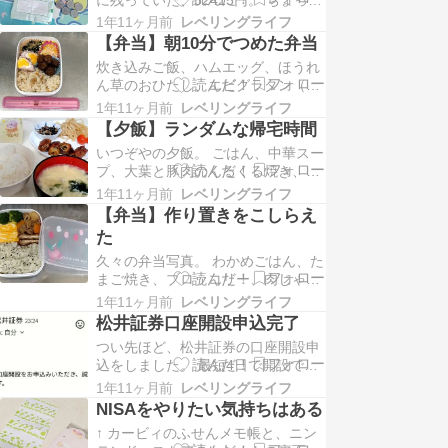
が…。 2人とも、お腹のプニプニが
した臨時収入にワクワクします。さ
えぐい。ひええ。 30代になって代
1年11ヶ月前
レベリングライフ
て何に使おう。 なんて考えているう
謝が落ちて…
【弁当】朝10分でつめた弁当
ちに、ふと、現時点で自分がいくら
炊き込みご飯、ハムエッグ、ほうれ
の資産を持っているのかが気にな
ん草のおひたし、エビグラタン（冷
り、口座残高やらへそくりやら何や
凍）、ミートボール（惣菜）。 最近
らを確認。 メインの貯金口座は、あ
1年11ヶ月前
レベリングライフ
ギリギリまで寝ているため、身支度
おぞら銀行。…
【夕飯】ランダムな帰宅時間
の時間を切り詰めてマッハで行動し
いつぞやの夕飯。 ごはん、中華スー
ています。起きてから家を出るま
プ、大葉と豚肉のくるくる焼き、ひ
で、20分くらい。 起床→水を飲む
じき（惣菜）、もやしのナムル、ミ
→冷凍していたご飯と、皿にハムと
1年11ヶ月前
レベリングライフ
ニトマト。 彼氏がいつもの帰宅時間
たまごを乗せてレンチ…
【弁当】作り置きをこしらえ
に帰ってこず、何時に夕飯をこしら
た
えようかちょい悩んで20時くらいに
久々の弁当写真。 わかめごはん、た
作り始めて20時半にできた品々。
まご焼き、ブロッコリー、肉じゃ
その日彼氏は残業で、21時半に帰
が、ソースチキンカツ（冷凍食
宅。空腹だった…
1年11ヶ月前
レベリングライフ
品）。 なかなか彩り良くできた。 5
松井証券口座開設申込完了
月〜夏真っ只中の時期はほとんど弁
つい先ほど、松井証券の口座開設申
当を作らず、コンビニで買い食いし
込をしました。 最短4日で開設でき
ていました。あとは、仕事が立て込
るとのこと。これで年内にNISAデビ
んでいた時期でもあるので、箸を使
1年11ヶ月前
レベリングライフ
ューをできそうです。 貯金330万の
わずに食べられるものが…
NISAをやりたい気持ちはある
うち、300万は生活防衛費として現
↑ カービィのふせんメモ帳と、ニン
金で持っていようかな。あおぞら銀