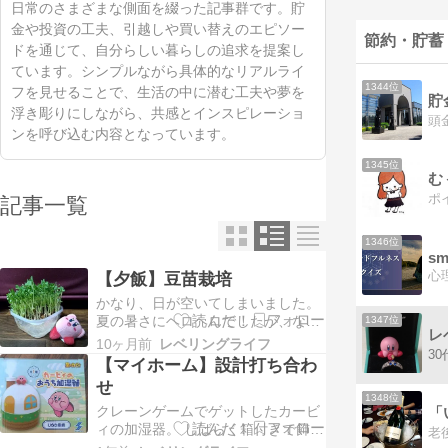
日常のさまざまな側面を綴った記事群です。貯
金や投資の工夫、引越しや買い替えのエピソー
節約・貯蓄
ドを通じて、自分らしい暮らしの追求を提案し
ています。シンプルながら具体的なリアルライ
1344位
フを見せることで、生活の中に潜む工夫や夢を
浮き彫りにしながら、共感とインスピレーショ
ンを呼び込む内容となっています。
1345位
む
記事一覧
1346位
sm
【夕飯】豆苗栽培
かなり、日が空いてしまいました。
夏の暑さにヘロヘロでしたが、なん
1347位
レ
とか乗り越えて秋を迎えられてよか
10ヶ月前
レベリングライフ
った。 ぼちぼち仕事して、趣味の旅
【マイホーム】設計打ち合わ
行やカービィ収集を楽しんで、マイ
せ
ホームづくりも進んでいます。マイ
1348位
クレーンゲームでゲットしたカービ
ホーム関連は別記事でまとめます。
「
ィの加湿器。 しばらく箱付きで飾っ
初めて豆苗を買い、栽培してみまし
ていましたが、断捨離モードのため
た。 マイホーム…