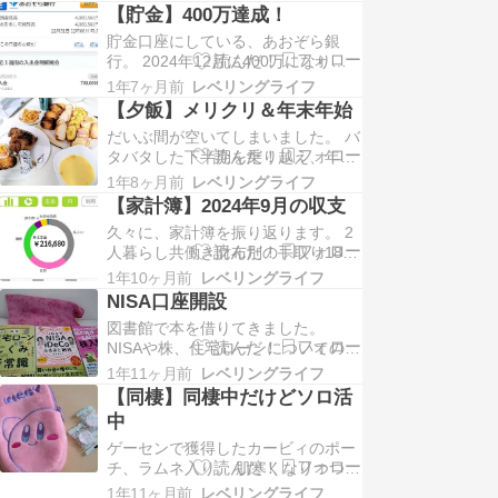
したい。 2025年一発目の弁当。 ボ
【貯金】400万達成！
ンゴレパスタ、冷凍唐揚げ、ミニト
貯金口座にしている、あおぞら銀
マト。 最近いつにも増して、貝ブー
行。 2024年12月に400万になりま
ムです。 回転寿司で一番好きなネタ
した！いえい。 2024年は家計管理
はつぶ貝、好きな味噌汁はあさり、
1年7ヶ月前
レベリングライフ
がおろそかになり、5月からほとん
貝づくしの…
【夕飯】メリクリ＆年末年始
ど弁当を持参せず買い食いに走り、
だいぶ間が空いてしまいました。 バ
10月からは家計簿すらつけない始
タバタした下半期を乗り越え、年末
末。仕事やら何やら忙しかった背景
年始の休暇中です。お疲れ自分。 ク
はあれど、いろいろ放棄していまし
1年8ヶ月前
レベリングライフ
リスマスディナー。 スーパーのロー
た。 貯金も…
【家計簿】2024年9月の収支
ストチキン、バゲット各種、コーン
久々に、家計簿を振り返ります。 2
スープ、レンチンポテト。 ケーキは
人暮らし共働き財布別の手取り18万
年明け2月に彼氏の誕生日に食べれ
の埼玉県民、家賃と光熱費と食費と
ばよし。 さて、今年目標にしていた
1年10ヶ月前
レベリングライフ
日用品は、合計金額÷2したものを彼
NISAです…
NISA口座開設
氏から徴収しています。だいたい月
図書館で本を借りてきました。
7万〜8万ほど。 通信費や医療費や
NISAや株、住宅ローンについての知
車費用は、それぞれ個人で支払いし
識をレベル上げしていきたい。 松井
ています。貯金もお互いノータッ
1年11ヶ月前
レベリングライフ
証券で、NISAの口座を作成しまし
チ。そんな私たち…
【同棲】同棲中だけどソロ活
た。 あとは口座に入金して、何を買
中
うかを選んで、運用していくのみ。
ゲーセンで獲得したカービィのポー
ドキドキします。 株価や市場の状況
チ、ラムネ入り。 肌寒くなりつつあ
は正直よく分かりません。買い時の
るので、もこもこ素材に衣替えもア
時があるんだ…
1年11ヶ月前
レベリングライフ