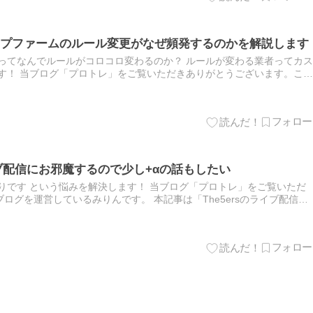
プファームのルール変更がなぜ頻発するのかを解説します
ってなんでルールがコロコロ変わるのか？ ルールが変わる業者ってカス
す！ 当ブログ「プロトレ」をご覧いただきありがとうございます。この
す。 本記事は「プロップファームのルール変更がなぜ頻発するの…
ライブ配信にお邪魔するので少し+αの話もしたい
りです という悩みを解決します！ 当ブログ「プロトレ」をご覧いただ
ログを運営しているみりんです。 本記事は「The5ersのライブ配信に
い」という記事になります。 The5ersのライブ配…