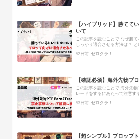
【ハイブリッド】勝ててい
いて
この記事を読むことで なぜ勝て
しっかり適合させる方法は？ と
うございます。このブログを運
52日前
ゼロクラ！
【確認必須】海外先物プロッ
この記事を読むことで 海外先物プ
レードをするにあたって注意する
ご覧いただきありがとうござい
53日前
ゼロクラ！
【超シンプル】プロップト