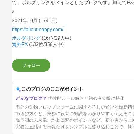
て、ボルダリングをメインとしたブログです。加えてF
3
2021年10月
(1741日)
https://allout-happy.com/
ボルダリング
(16位/29人中)
海外FX
(132位/358人中)
このブログのここがポイント
実践的ルール解説と初心者支援に特化
海外の先物プロップファームに関する詳しい解説と最新情
の選び方など、実務に役立つ知識をわかりやすく伝えるこ
場予測の未来像、詐欺回避のポイントなど、初心者から上
実務に直結する情報だけをシンプルに盛り込むことで、期