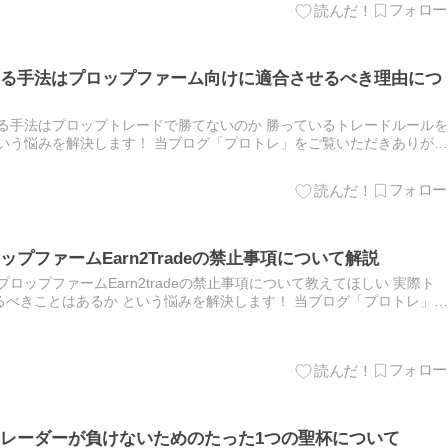
る手法はプロップファーム向けに適合させるべき理由につ
る手法はプロップトレードで勝てないのか 勝っているトレードルールを
いう悩みを解決します！ 当ブログ「プロトレ」をご覧いただきありがと
営しているみりんです。 本記事は「勝てている手法はプロップフ…
プファームEarn2Tradeの禁止事項について解説
ロップファームEarn2tradeの禁止事項について教えてほしい 実際ト
べきことはあるか という悩みを解決します！ 当ブログ「プロトレ」を
ます。このブログを運営しているみりんです。 本記事は…
レーダーが負けないためのたった1つの聖杯について