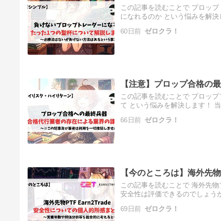
この記事を読むことで プロップ
になれるのか という悩みを解決
このブログを運営しているみり
60日前
ゼロクラ！
【注意】プロップ合格の最
この記事を読むことで プロップ
て という悩みを解決します！ 
を運営しているみりんです。 
66日前
ゼロクラ！
【今のところは】海外先物プ
この記事を読むことで 海外先物プ
安全性は評価できるのでしょうか
りがとうございます。このブロ
69日前
ゼロクラ！