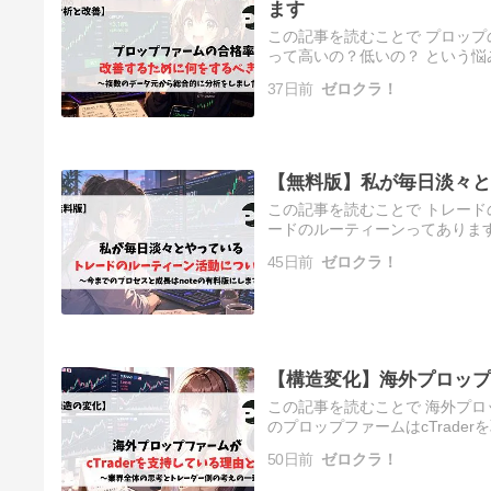
ます
この記事を読むことで プロップ
って高いの？低いの？ という悩
います。このブログを運営して
37日前
ゼロクラ！
【無料版】私が毎日淡々と
この記事を読むことで トレード
ードのルーティーンってあります
りがとうございます。このブロ
45日前
ゼロクラ！
【構造変化】海外プロップフ
この記事を読むことで 海外プロッ
のプロップファームはcTrade
ロトレ」をご覧いただきありが
50日前
ゼロクラ！