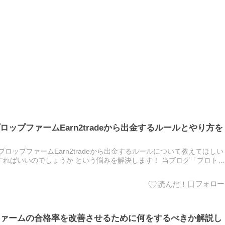
ップファームEarn2tradeから出金するルールとやり方を
ロップファームEarn2tradeから出金するルールについて教えてほしい
ればいいのでしょうか という悩みを解決します！ 当ブログ「プロト
ございます。このブログを運営しているみりんです。 本…
ァームの合格率を改善させるために何をするべきか解説し