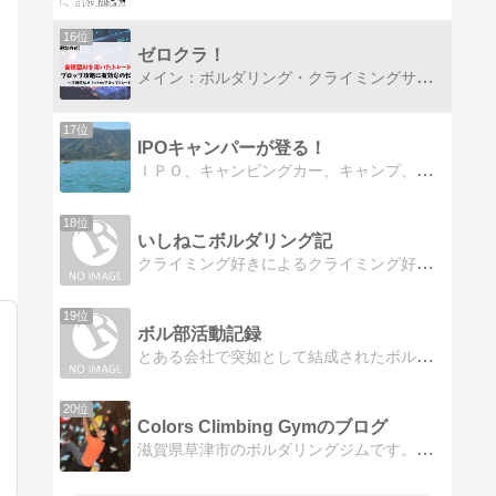
16位
ゼロクラ！
メイン：ボルダリング・クライミングサブ：FX・副業・投資などボルダリング人口を増やしていきたいという目的に沿って、ボルダリングをメインとしたブログです。加えてFXや副業、投資についても発信しています。
17位
IPOキャンパーが登る！
ＩＰＯ、キャンピングカー、キャンプ、車中泊、ボルダリングなど
18位
いしねこボルダリング記
クライミング好きによるクライミング好きのためのブログ。ようは雑記です。
19位
ボル部活動記録
とある会社で突如として結成されたボル部。にわかボルダラー達のあれやこれやを記録するブログ。時々飲みブログ。
20位
Colors Climbing Gymのブログ
滋賀県草津市のボルダリングジムです。ルートクライミング向けの長ものの課題も多数ご用意しています。未経験の方もお気軽にどうぞ