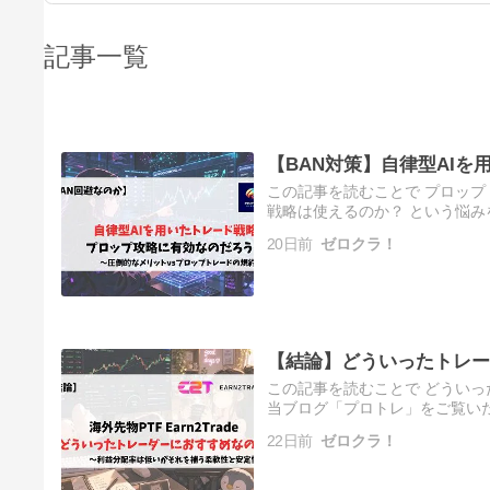
記事一覧
【BAN対策】自律型AI
この記事を読むことで プロップ
戦略は使えるのか？ という悩み
ます。このブログを運営している
20日前
ゼロクラ！
【結論】どういったトレー
この記事を読むことで どういっ
当ブログ「プロトレ」をご覧い
本記事は「どういったトレーダ
22日前
ゼロクラ！