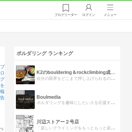
ブログ
リーダー
ログイン
メニュー
ボルダリング ランキング
ブ
13位
K2のbouldering＆rockclimbing成長記録
ロ
自分の限界をどこまで押し上げられるのかを記録して行きます！
グ
を
報
14位
Boulmedia
告
ボルダリングを趣味にしたい人を応援するブログ！ボルダリングについての様々な情報を掲載しています。
15位
川辺ストアー２号店
「楽しいクライミングをもっともっと楽しく！」クライミングネタのマンガやTシャツを公開しています。
っ