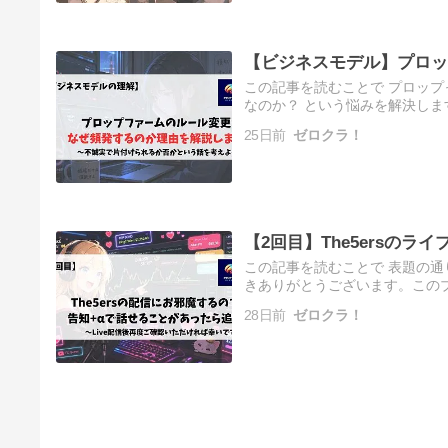
【ビジネスモデル】プロッ
この記事を読むことで プロップ
なのか？ という悩みを解決しま
ブログを運営しているみりんで
25日前
ゼロクラ！
【2回目】The5ersの
この記事を読むことで 表題の通
きありがとうございます。このブ
お邪魔するので少し+αの話もした
28日前
ゼロクラ！