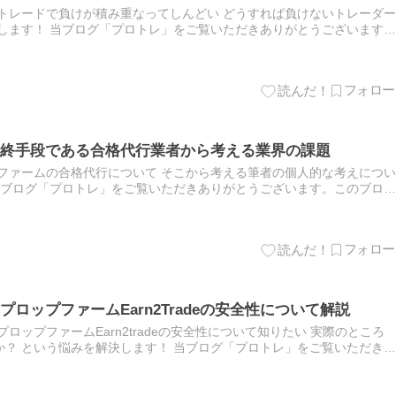
トレードで負けが積み重なってしんどい どうすれば負けないトレーダー
します！ 当ブログ「プロトレ」をご覧いただきありがとうございます。
んです。 本記事は「プロップトレーダーが負けないためのたった…
終手段である合格代行業者から考える業界の課題
ファームの合格代行について そこから考える筆者の個人的な考えについ
当ブログ「プロトレ」をご覧いただきありがとうございます。このブログ
本記事は「プロップ合格の最終手段である合格代行業者から考える…
ロップファームEarn2Tradeの安全性について解説
ロップファームEarn2tradeの安全性について知りたい 実際のところ
？ という悩みを解決します！ 当ブログ「プロトレ」をご覧いただきあ
グを運営しているみりんです。 本記事は「海外先物プロ…