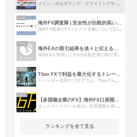
メイン：ボルダリング・クライミングサブ：FX・副業・投資などボルダリング人口を増やしていきたいという目的に沿って、ボルダリングをメインとしたブログです。加えてFXや副業、投資についても発信しています。
133位
海外FX調査隊 | 安全性が比較的高い海外FX業者を紹介！
海外FX業者やFXトレード全般について記事を書いています！出金拒否などの出金トラブル（悪質な規約違反・法律違反除く）を避けるため、比較的安全な海外FX業者に絞って解説していきます！
134位
海外EAの取引結果を淡々と伝えるブログ
海外EAを利用したFXの自動売買の取引実績をお伝えするブログです。
135位
Titan FXで利益を最大化するトレードの秘訣
トレーダー太郎のブログでは、Titan FXについての情報やトレードテクニック、市場の分析など、トレーダー必見のコンテンツを提供しています。さまざまなテーマを取り扱いながらも、読者にはわかりやすく、実践的な情報をお届けします。
136位
【多国籍企業のFX】海外FX口座開設・仮想通貨・CFD
タックスヘイヴンを拠点に世界展開を推進している。各、証券会社(多国籍企業)の情報発信
ランキングを全て見る