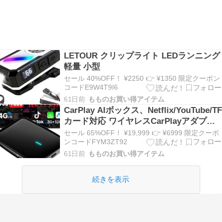
LETOUR クリップライト LEDランニング
軽量 小型
セール 40%OFF！ ¥2250 👉 ¥1350 限定クーポン
コードE9W4T9I6
61日前
もものお買い得アイテム
CarPlay AIボックス、Netflix/YouTube/TF
カード対応 ワイヤレスCarPlayアダプタ
ー
セール 65%OFF！ ¥19,999 👉 ¥6999 限定クーポ
ンコードFYM3ZT92
61日前
もものお買い得アイテム
続きを表示