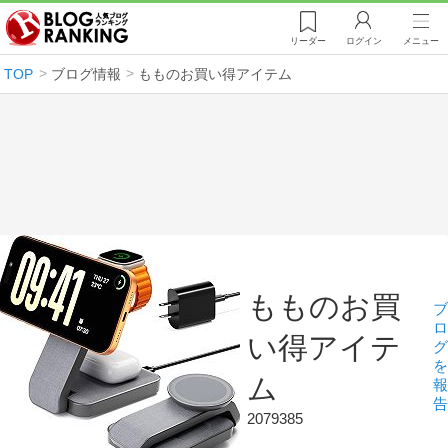
リーダー
ログイン
メニュー
TOP
ブログ情報
もものお買い得アイテム
もものお買
ブ
ロ
い得アイテ
グ
を
ム
報
告
2079385