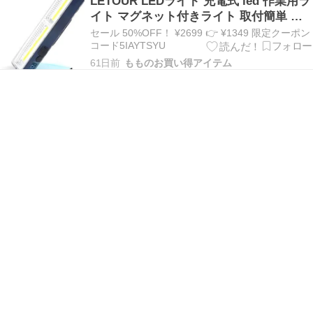
LETOUR LEDライト 充電式 led 作業用ラ
イト マグネット付きライト 取付簡単 大
容量
セール 50%OFF！ ¥2699 👉 ¥1349 限定クーポン
コード5IAYTSYU
61日前
もものお買い得アイテム