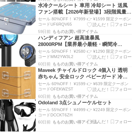
水冷クールシート 車用 冷却シート 送風
ブル整理 高耐久性 調節可能 予備シール
ファン搭載【2026年新登場】3段階風量調
付き 5個セット 黒鉄色
整 USB給電対応 蒸れ防止 冷感 長時間快
セール 80%OFF！ ¥7999 👉 ¥1599 限定クーポン
適 防水 滑り止め 軽量 静音 オフィス 自宅
コードUF6RQV65
車載用 日本語説明書付き
59日前
もものお買い得アイテム
ハンディフアン 超高速暴風
28000RPM【業界最小最軽・瞬間冷
却-30℃・15dB極静音】 わずか175ｇ 冷
セール 50%OFF！ ¥2580 👉 ¥1290 限定クーポン
却プレート 最大20H稼働 Type-C充電式
コードMM2YW3L2
90°角度調整 風量5段階調整可能 手持ち/
60日前
もものお買い得アイテム
Maveek チャイルドロック 4個入り 透明
首掛け/卓上/吊り下げ 4500mAh大容量 熱
赤ちゃん 安全ロック ベビーガード 冷蔵
中症対策 暑さ対策 通勤/通学/スポーツ観
庫ロック 引き出しロック ドアロック ダ
戦/車中泊/花火大会/山登り/旅行用 ウルハ
セール 60%OFF！ ¥1599 👉 ¥639 限定クーポン
ブルボタン式 強力粘着 交換用粘着パッド
ーバースタイル
コードOFEKWZST
8枚付き 工具不要 キャビネット 食器棚 ト
60日前
もものお買い得アイテム
Odoland 3点シュノーケルセット
イレ 窓 扉 ペット対策
セール 55%OFF！ ¥4999 👉 ¥2249 限定クーポン
コードDCCKT6ZH
60日前
もものお買い得アイテム