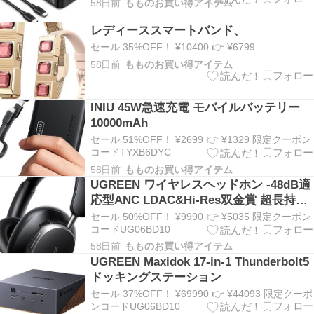
58日前
もものお買い得アイテム
レディーススマートバンド、
セール 35%OFF！ ¥10400 👉 ¥6799
58日前
もものお買い得アイテム
INIU 45W急速充電 モバイルバッテリー
10000mAh
セール 51%OFF！ ¥2699 👉 ¥1329 限定クーポン
コードTYXB6DYC
58日前
もものお買い得アイテム
UGREEN ワイヤレスヘッドホン -48dB適
応型ANC LDAC&Hi-Res双金賞 超長持ち
120時間 Bluetooth 6.0
セール 50%OFF！ ¥9990 👉 ¥5035 限定クーポン
コードUG06BD10
58日前
もものお買い得アイテム
UGREEN Maxidok 17-in-1 Thunderbolt5
ドッキングステーション
セール 37%OFF！ ¥69990 👉 ¥44093 限定クーポ
ンコードUG06BD10