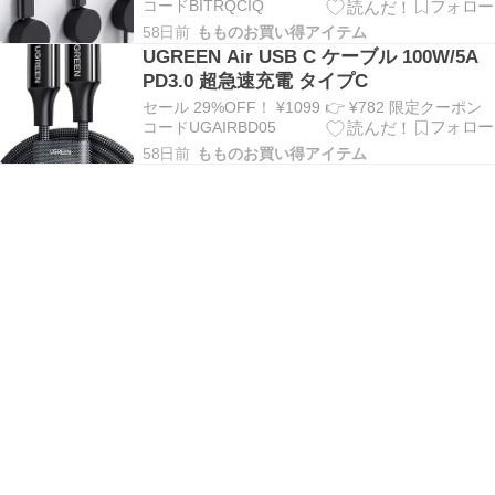
止
コードBITRQCIQ
58日前
もものお買い得アイテム
UGREEN Air USB C ケーブル 100W/5A
PD3.0 超急速充電 タイプC
セール 29%OFF！ ¥1099 👉 ¥782 限定クーポン
コードUGAIRBD05
58日前
もものお買い得アイテム