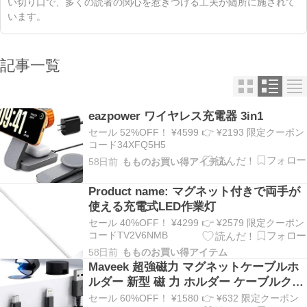
い切り口で、多くの読者の関心を惹きつける工夫が随所に施されて
います。
記事一覧
eazpower ワイヤレス充電器 3in1
セール 52%OFF！ ¥4599 👉 ¥2193 限定クーポン
コード34XFQ5H5
58日前
もものお買い得アイテム
Product name: マグネット付きで両手が
使える充電式LED作業灯
セール 40%OFF！ ¥4299 👉 ¥2579 限定クーポン
コードTV2V6NMB
58日前
もものお買い得アイテム
Maveek 超強磁力 マグネットケーブルホ
ルダー 新型 磁 力 ホルダー ケーブルクリ
ップ ケーブル管理システム 落下 紛失 防
セール 60%OFF！ ¥1580 👉 ¥632 限定クーポン