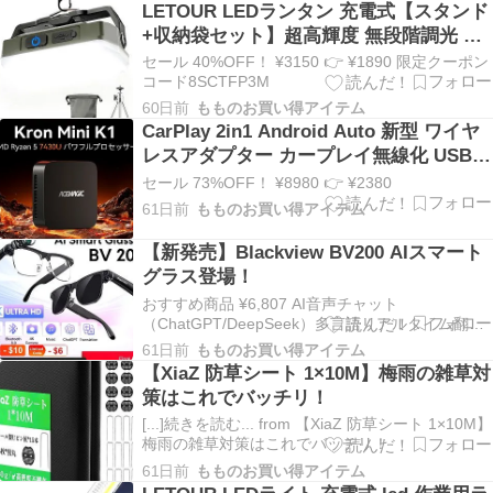
LETOUR LEDランタン 充電式【スタンド
+収納袋セット】超高輝度 無段階調光 三
色温&SOS点滅 マグネット付き 4000mAh
セール 40%OFF！ ¥3150 👉 ¥1890 限定クーポン
大容量 Type-C充電 LED残量表示 フック
コード8SCTFP3M
付き
60日前
もものお買い得アイテム
CarPlay 2in1 Android Auto 新型 ワイヤ
レスアダプター カープレイ無線化 USB-A
対応 自動接続 Bluetooth 5GWiFi ナビ
セール 73%OFF！ ¥8980 👉 ¥2380
61日前
もものお買い得アイテム
【新発売】Blackview BV200 AIスマート
グラス登場！
おすすめ商品 ¥6,807 AI音声チャット
（ChatGPT/DeepSeek）多言語リアルタイム翻訳
AI画像認識Sony 800万画素/4K撮影/32GB内蔵HiFi
61日前
もものお買い得アイテム
開放型スピーカー/ENCノイズキャンセリング
【XiaZ 防草シート 1×10M】梅雨の雑草対
策はこれでバッチリ！
[...]続きを読む... from 【XiaZ 防草シート 1×10M】
梅雨の雑草対策はこれでバッチリ！
61日前
もものお買い得アイテム