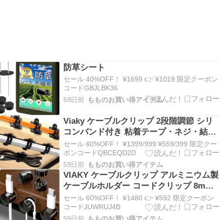
防草シート
セール 40%OFF！ ¥1699 👉 ¥1019 限定クーポン
コードGBJLBK36
59日前
もものお買い得アイテム
Viaky ケーブルクリップ 2段階調節 シリ
コンバンド付き 粘着テープ・ネジ・結束
バンド対応 配線整理に最適 交換用バンド
セール 60%OFF！ ¥1399/999 ¥559/399 限定クー
付き ケーブル収納 コードまとめる 屋外
ポンコードQBCEQD2D
対応 デスク 机 壁 キッチン 車内 台所
59日前
もものお買い得アイテム
VIAKY ケーブルクリップ アルミニウム製
ケーブルホルダー コードクリップ 8mm
まで対応 2WAY固定 強力粘着式/ネジ留め
セール 60%OFF！ ¥1480 👉 ¥592 限定クーポン
式 配線整理 ケーブル固定 落下防止 デス
コードJUWRUJ4B
ク周り 整理 収納 オフィス 車内 USBケー
59日前
もものお買い得アイテム