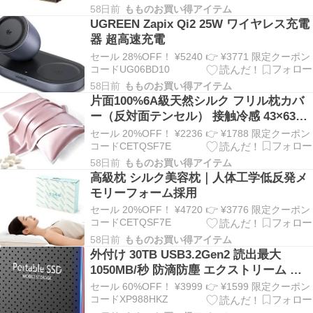
58日前
もものお買い得アイテム
UGREEN Zapix Qi2 25W ワイヤレス充電
器 超高速充電
セール 28%OFF！ ¥5240 👉 ¥3771 限定クーポン
コードUG06BD10
58日前
もものお買い得アイテム
片面100%6A級天然シルク フリル枕カバ
ー（反対面テンセル） 接触冷感 43×63cm
封筒式 両面使える
セール 20%OFF！ ¥2236 👉 ¥1788 限定クーポン
コードCETQSF7E
58日前
もものお買い得アイテム
高級枕 シルク美容枕｜人体工学低反発メ
モリーフォーム採用
セール 20%OFF！ ¥4720 👉 ¥3776 限定クーポン
コードCETQSF7E
58日前
もものお買い得アイテム
外付け 30TB USB3.2Gen2 読出最大
1050MB/秒 防滴防塵 エクストリーム ポ
ータブルSSD V2 Win Mac PS4 PS5 エコ
セール 60%OFF！ ¥3999 👉 ¥1599 限定クーポン
パッケージ
コードXP988HKZ