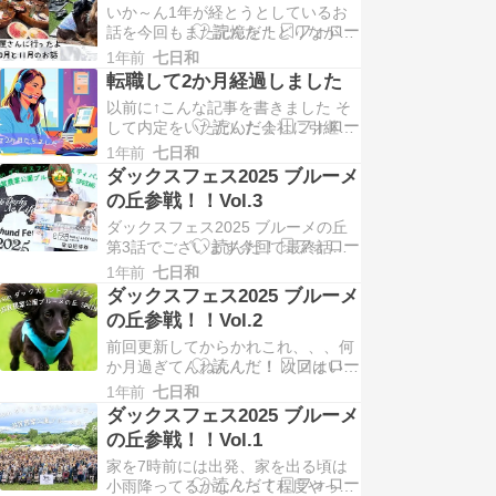
いか～ん1年が経とうとしているお
らん。。。そんな50ウンサイでござ
話を今回もまた記憶をたどりなが
います。 本間はし […]
ら、、、、 昨年の11月のお
1年前
七日和
話。。。 昨年秋のフェスの翌週に遊
転職して2か月経過しました
びに来て下さったXのフォロワーさ
以前に↑こんな記事を書きました そ
んさんたさんとそう君と一緒に
して内定をいただいた会社に引継ぎ
WHATWONへいってその後は初めて
の間待ってもらって、6月から新し
[…]
1年前
七日和
い職場で勤務しています 前の職場の
ダックスフェス2025 ブルーメ
引継ぎとは。。。結局新しい人を入
の丘参戦！！Vol.3
れることもなく私のしていたことを
ダックスフェス2025 ブルーメの丘
総務である社長の姉に引継 […]
第3話でございます今回で最終話で
ございますm(__)m次回に続くシリ
1年前
七日和
ーズは次回迄が長いと、おいお
ダックスフェス2025 ブルーメ
い！！ってなりますよねってことで
の丘参戦！！Vol.2
お盆休みに早々にアップをと思いま
前回更新してからかれこれ、、、何
してでは本題に～ アスラ […]
か月過ぎてんねん！！！ 次回はいう
て2か月もたってるやんか、、、す
1年前
七日和
んません、、、、nana転職いたしま
ダックスフェス2025 ブルーメ
して、53歳というお年頃全てにおい
の丘参戦！！Vol.1
て一つの事しか集中してできませ
家を7時前には出発、家を出る頃は
ん、、、、 昔はもっと […]
小雨降ってるかな？って程度やった