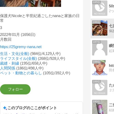
185位
2
保護犬Nicoleと半世紀過ごしたnanaと家族の日
常
186位
七
3
2022年01月
(1656日)
月数回
187位
瞬
https://25gremy-nana.net
生活・文化(全般)
(984位/4,129人中)
ライフスタイル(全般)
(268位/928人中)
188位
裁縫・刺繍
(195位/658人中)
ht
人間関係
(186位/498人中)
ペット・動物との暮らし
(105位/392人中)
189位
た
190位
二
このブログのここがポイント