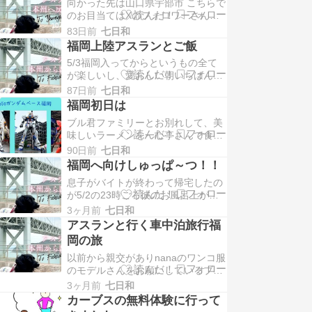
向かった先は山口県宇部市 こちらで
会いたいよ～～でも、アスランの体
のお目当てはXのフォロワーさん
調も考えながらたぼちゃんも […]
で、バーニングペンで犬のラクヤキ
83日前
七日和
屋さんをしているAJTママさんにお
福岡上陸アスランとご飯
礼を言いたい！そして、アスランの
5/3福岡入ってからというもの全て
為にお参りしてくださった琴崎八幡
が楽しいし、愛おしい朝いちばんか
宮へ御礼参りに行きたい！と […]
らブル君にいやされそして元気をも
87日前
七日和
らいアスランの若さもプレゼント い
福岡初日は
つもなら男の人の接近にバクバクす
ブル君ファミリーとお別れして、美
るアスランですがTACCHINMANさ
味しいラーメンを一心亭さんで食べ
んにはそうでもなか […]
て、お腹一杯になった後は、そう！
90日前
七日和
福岡まできて行かないわけないでし
福岡へ向けしゅっぱ～つ！！
ょ！！ ガンダム見に行かんと始まら
息子がバイトが終わって帰宅したの
んやん！ え？でもさっき福岡在住の
が5/2の23時ごろ彼のお風呂上がり
ブル君ファミリーお二人共 […]
で出発いたしました！！出発時刻は
3ヶ月前
七日和
0：05頃 車の中は寝れるように2列
アスランと行く車中泊旅行福
目はシートを倒し3列目にアスラン
岡の旅
のカートのココットを固定し2列目
以前から親交がありnanaのワンコ服
から3列目に布団を敷 […]
のモデルさんをお願いしているブル
君に会いたいと思ってはいたんやけ
3ヶ月前
七日和
ど距離感がわからず遠いよな～と漠
カーブスの無料体験に行って
然と思っててんけど3軒隣の息子の