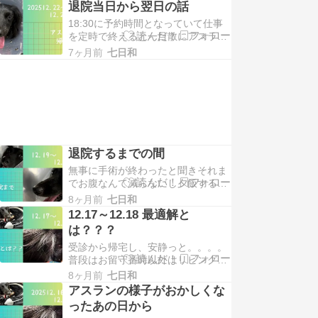
ランの状態でリハビリをしていても
退院当日から翌日の話
以前あったブリンブリンの後肢の筋
18:30に予約時間となっていて仕事
肉はすっかりテロンテロンになって
を定時で終えると一目散にアスラン
いて4～5日動かせなくな […]
のお迎えに向かった。家にはよらず
7ヶ月前
七日和
に直接アスランを迎えに行く 時間よ
り少し前に到着診察室に入り先生か
らリハビリの仕方や圧迫排尿の仕方
を教えてもらうアスラン […]
退院するまでの間
無事に手術が終わったと聞きそれま
でお腹なんて減らないし夕飯する気
にもならんと家事をボイコットして
8ヶ月前
七日和
いた私ですが、、、 アスランが入院
12.17～12.18 最適解と
している間は仕事を休む必要もない
は？？？
ので翌日19日からは仕事へ 私の仕
受診から帰宅し、安静っと。。。。
事はインフラの会社の代理 […]
普段はお留守番時以外はリビングフ
リーの生活たいていはこたつの中の
8ヶ月前
七日和
番人である 父ちゃんが動くたびにこ
アスランの様子がおかしくな
たつから出てきてこたつの周りをぐ
ったあの日から
るぐる回ってこたつに戻るという生