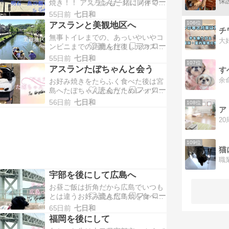
焼き！！ アスランも一緒に同伴でき
ね。 インフラの会社な […]
る商店街のアーケードの中のテラス
55日前
七日和
席ではなくアーケードの中の外席雨
アスランと美観地区へ
106位
が降っても大丈夫アーケードの中な
無事トイレまでの、あっいやいやコ
ので濡れずに食事できます犬一緒の
大
ンビニまでの距離を往復し元のスパ
場合は外の名前書くボードに […]
リゾートへ帰還し車を駐車し終えた
55日前
七日和
107位
後は父ちゃんと息子が起きるのを待
アスランたぼちゃんと会う
す
って次の目的地 美観地区へ目的地ま
お好み焼きをたらふく食べた後は宮
での途中のSAで顔洗って化粧し
島へたぼちゃんと会うためレッツラ
て・・・ 美観地区には7時過 […]
ゴ～ できればたぼちゃんとたぼちゃ
56日前
七日和
108位
んママさんとも一緒にお好み焼きを
たべたいな、、、とも思ってたので
すが、たぼちゃんままさんのお宅か
らの距離感がわからず、ご都 […]
109位
猫
宇部を後にして広島へ
お昼ご飯は折角だから広島でいつも
とは違うお好み焼き広島焼を食べた
いな～と 広島にお住まいのフォロワ
65日前
七日和
ーさんでたぼちゃんとこの旅の間に
福岡を後にして
会えないかな～まん丸たぼちゃんに