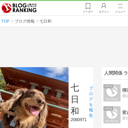
リーダー
ログイン
メニュー
TOP
ブログ情報
七日和
人間関係 
七
183位
ブ
喫
ロ
日
グ
を
和
184位
報
告
変
2080971