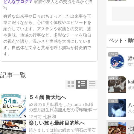
家族や友人との交流を温かく描
写
身近な出来事や日々のちょっとした出来事を丁
寧に綴りながら、心に響く体験やエピソードを
紹介しています。アスランや家族との交流、旅
や趣味、地域の行事など、多彩なテーマを独自
ペット・動
の視点で語り、温かさと実感を大切にしていま
す。自然体な文章と共感を呼ぶ描写が特徴的で
す。
102位
猫
記事一覧
103位
k
５４歳 新天地へ
104位
52歳の６月転職をしたnana（転職
八
の翌月誕生日を迎えるので昨年から
の話ね） 転職サイトに登録したらス
12日前
七日和
カウトがあって、カジュアル面談と
楽しい旅も最終目的地へ
105位
言うのを経て面接と入社試験を受け
七
続きましては旅の締めで明石の明石
採用されて、勤務し出したんですよ