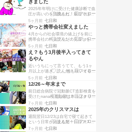
きました
幼馴染のママさんが昨年子供が福岡
2025年年明けに受けた健康診断で血
に研修に行ってる時にご夫 […]
圧が高いのを指摘され、最近では階
段の上り下りに息が切れたり、年齢
5ヶ月前
七日和
を感じるように、、、、ニコルがい
やっと携帯会社変えました
なくなってからお散歩に行く距離が
4月からの社会環境の値上げを前に
減り、生活リズムも乱れ気がつけば
携帯会社の料金プランの見直しをし
この3年間で10キロ増量 […]
始めたnana家 今まではauで20数年
5ヶ月前
七日和
使用してきた父ちゃんが自営業で仕
え？もう3月後半入ってきて
事をしていると仕事上メールでのや
るやん
り取りや色んな事でなかなか格安
近いうちにって言うてて、もう1ヶ
SIMとか考えられず混 […]
月以上が過ぎ、、、 梅も咲いてる
し、なんなら桜も咲いてきてますよ
5ヶ月前
七日和
あーた！！ えーっとアスランはすこ
12/26～年末まで
ぶる順調です こんな更新が開いてし
前日総合病院で冠動脈CT造影検査を
まっても見にきてくださった方、と
受けたnana検査結果は本当はクリニ
っても貴重なあなた、あり […]
ックに検査結果が届いてからの受診
7ヶ月前
七日和
となるんだけど検査結果が届くまで
2025年のクリスマスは
待っていると年明けまで検査結果が
退院翌日12/23は自宅で寝て起きて
聞けないので総合病院に画像をもら
という日常が始まる第一日目アスラ
いに行ってその足でクリ […]
ンの後肢は全く動かないしプランプ
7ヶ月前
七日和