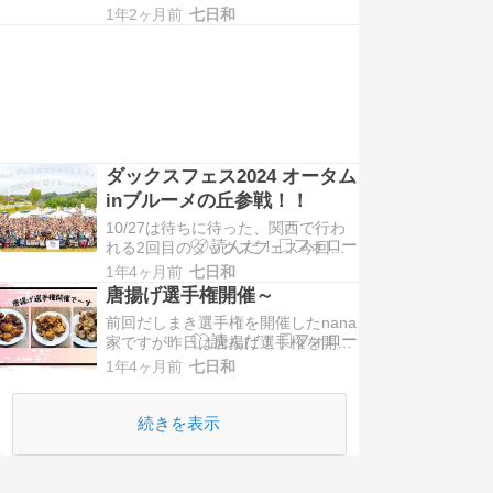
けど草津過ぎたあたりでそこそこ雨
1年2ヶ月前
七日和
がキツくなってきて 開催が決定して
るとはいえ雨の振りが気になるとこ
ろ関東からの遠征組の友人はすでに
到着してて、小降りになって […]
ダックスフェス2024 オータム
inブルーメの丘参戦！！
10/27は待ちに待った、関西で行わ
れる2回目のダックスフェス今回もX
のフォロワーさんやインスタでのフ
1年4ヶ月前
七日和
ォロワーさんに会えるといいな～と
唐揚げ選手権開催～
気合十分、持ち物万端で準備してお
前回だしまき選手権を開催したnana
りました。 前回テント持参で参戦し
家ですが昨日は唐揚げ選手権を開催
たんやけど10年以上 […]
いたしました 家族3人自分のおいし
1年4ヶ月前
七日和
そうだと思うレシピで唐揚げを作っ
てどれが一番おいしいか競ってみま
した とはいえお互いに予定がありま
続きを表示
して、、 父ちゃんは […]