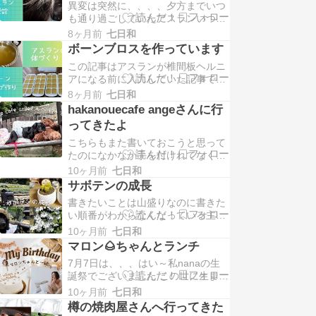
異変は突然に、、、、夕方までいつ
活である。。。 通常時はそ […]
も通り過ごしていたアスランいつど
うしてそうなったのか？はわからな
8ヶ月前
七日和
いぐらいいつも通りしいて言うなら
ボーンブロスを作っています
いつもよりこたつの周りを走るドリ
この記事はアスランが椎間板ヘルニ
フト通称「ぐるぐるまいまい」がい
アになる前に入力していた記事です
つもより激しくてドリフト具合 […]
アスランは中医学を専門とする行動
8ヶ月前
七日和
学の先生に診てもらっていて、お迎
hakanouecafe angeさんに行
え当初に比べたら、不穏な行動も少
ってきたよ
なくなってきて、かなり成長したな
こちらもまた書いておこうと思って
ぁとも思うけど、まだ雨、雷 […]
たのになかなか手を付けれてなく
て。。。 6月転職して環境も変わり
10ヶ月前
七日和
今までのストレスを発散とばかり平
サボテンの成長
日の休みには父ちゃん以外の友達と
書きたいことは山盛りなのに書きた
ランチ行ったり、平日にしたいと思
い順番がわからなくなっている主
ってたことを！！！なのでこれ […]
nanaでございます 書こうと思って
10ヶ月前
七日和
いたことを整理するのに撮りためて
マロン🌰ちゃんとランチ
た画像を見返していたらあれ？と思
7月7日は、、、はい～私nanaの生
うことがあったので整理しつつ先に
誕祭でございました この世に生まれ
こちらを・・・・ さかのぼ […]
て50数年経っておりますが、未だに
10ヶ月前
七日和
地理はさっぱり？日本地図ですら怪
樽の焼肉屋さんへ行ってきた
しい。。世界地図なんてさらにわか