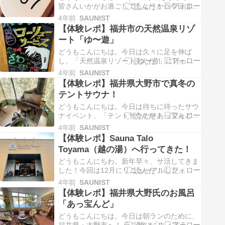
皆さんいかがお過ごしでしょうか⛄️今日は
「60日間毎日サウナ 」の体験記について書
4年前
SAUNIST
いていこうと思います！ 結論 ⑴サウナ環境
【体験レポ】福井市の天然温泉リゾ
の説明 ⑵サウナのセット数 ⑶生理的作用 メ
ート「ゆ〜遊」
リット デメリット ⑷心理的作用 メリット デ
メリット 結論 ビ…
どうもこんにちは。今日は久々に足を伸ば
し、「天然温泉リゾート ゆ〜遊」に行ってき
たので、レポしていきたいと思います。 結論
4年前
SAUNIST
⑴温泉 ⑵サウナ ⑶水風呂 ⑷休憩スペース ⑸
【体験レポ】福井県大野市で真冬の
サ飯 ⑹施設 結論 結論からお伝えすると、
テントサウナ！
最高の施設でした。コスパも良く、リピ確定
です！⑴温泉：★★★★☆…
どうもこんにちは。今日は待ちに待ったサウ
ナイベント、「テントサウナ＠あっ宝んど」
へ行ってきたので、レポしていきたいと思い
4年前
SAUNIST
ます🧖‍♂️ 結論 1.テントサウナ 「アチアチサ
【体験レポ】Sauna Talo
ウナ」 「じんわりサウナ」 2.水風呂 3.外気
Toyama（越の湯）へ行ってきた！
浴 4.料金 結論 結論からお伝えすると、飛び
ました⤴…
どうもこんにちわ。新年早々、サ活してきま
した！今回は12月にリニューアルした
「Sauna Talo Toyama」へ行ってきたので、
4年前
SAUNIST
体験談を綴っていこうと思います。 (1)まと
【体験レポ】福井県大野氏のお風呂
め ⑵内装を見て感じたこと ⑶サウナに入っ
「あっ宝んど」
てみた ⑷休憩所で休んでみた ⑸ランチを食
べてみた (1)…
どうもこんにちは。今日は朝ランのために、