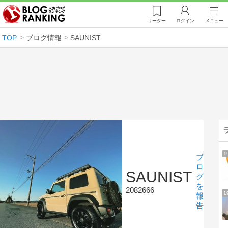
リーダー
ログイン
メニュー
TOP
ブログ情報
SAUNIST
1
ブ
ロ
SAUNIST
グ
を
2082666
1
報
告