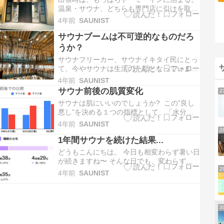
温泉・サウナ、どちらも専門店に引けを取ら
ないクオリティだと筆者は考えている。一部
4年前
SAUNIST
のドーミーイン系列では、セルフロウリュウ
サウナブームは不可逆的なものだろ
まで併設されているらしく、ビジネスホテル
では非常に稀ではないだろうか。 温泉・サウ
うか？
ナが専門店並みのクオリティ 全国83…
サウナフリーカー、サウナイキタイ民にとっ
て、今やサウナは生活の一部となっています
ね🧖‍♀️ 今回より、サウナブームについての所
4年前
SAUNIST
感を複数回に分けて記事を書いていこうと思
サウナ前後の肌質変化
2
います。 一昔前、コンビニによってコーヒ
サウナは肌にいいのでしょうか? この”良し
ー市場のポテンシャルが顕在化しましたね☕️
悪し”を決める１つの指標として、「水分
同様に、サウナブームによって…
量、油分量、弾性」に着目しました。スキン
4年前
SAUNIST
チェッカーを使えば手軽に測定できるので、
2
1年間サウナを続けた結果...
実際にサウナ前後で測定してみました👍 使用
するスキンチェッカー 測定精度 サウナ前後
どうもこんにちは。 今日も相変わらず暑い日
での「水分量、油分量、弾性」を測定…
が続きますね〜 そんな日でも、変わらずサウ
2
ナイキタイ民のおいらです👍 サウナを続ける
4年前
SAUNIST
ことに対し、健康面へのメリット・デメリッ
トを気にされている方は多いのではないでし
ょうか。サウナを続けることに対し、メリッ
トは山ほど記事になっているので、…
3