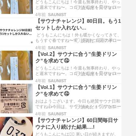
ロベリーパッションティ…
どうもこんにちは！今週も無事終わり、やっ
と週末ですね〜。コロナが収束を見せないの
で、僕は県内にこもりっぱなしですが、皆さ
4年前
SAUNIST
んはいかがお過ごしでしょうか？さて、今回
【サウナチャレンジ】80日目。もう1
は「サウナに合うショウガドリンク探し」に
セットしか入れない...
進捗がありましたので、共有させてもらおう
と思います😳 結論 生姜の量が違いました…
どうもこんにちは！外も暖かくなってきて、
もうすぐ春ですね〜🌸 （同時に花粉の季節突
入😰 ）今日はタイトルに記した通り、サウ
4年前
SAUNIST
ナチャレンジ80日目に突入したので、体験記
【Vol.2】サウナに合う”生姜ドリン
を書いていきます。○結論 ビジパらしく、結
ク”を求めて🤤
論から。「サウナがしんどい」です😩 サウ
ナーにとってサウナがしんどいって…
どうもこんにちは！今週も無事終わり、やっ
と週末ですね〜。コロナが収束を見せないの
で、僕は県内にこもりっぱなしですが、皆さ
4年前
SAUNIST
んはいかがお過ごしでしょうか？さて、今回
【Vol.1】サウナに合う”生姜ドリン
は「サウナに合うショウガドリンク探し」に
ク”を求めて🤤
進捗がありましたので、共有させてもらおう
と思います😳 結論 生姜の量が違いました…
おはようございます。今日も絶賛サウナ日和
ですね👍今回は、サウナwithショウガでの
「ととのう」について語っていきたいと思い
4年前
SAUNIST
ます。取り組み背景として、サウナ単発では
【サウナチャレンジ】60日間毎日サ
飽きが来てしまったため、サウナ前後の活動
ウナに入り続けた結果....!
を含め、「整う」ためのトータルコーディネ
イトを検討しようと思いました🤤 結論 …
どうもこんにちは🧖‍♂️ 寒い日が続きますが、