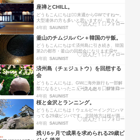
ンのガスストーブが売っていたので、思わず
座禅とCHILL。
衝動買い汗 デザインはめちゃくちゃ可愛いで
す👍 ①外観 ②内観 ③着火式 ④収納 ⑤スペ
どうもこんにちは🧘‍♂️来週からGWですね〜。
ック ⑤最後に ①外観 ま…
大型連休の方も多いと思いますが、皆さんは
どこか遠出されますか？🚗僕は富山へ引っ越
4年前
SAUNIST
し作業＆蜷川実花展に行ってこようと思いま
釜山のチムジルバン＋韓国のサ飯。
す。ちょうど富山県立美術館で展示会やって
いるので👍 さて、今日は最近ハマってい
どうもこんにちは🤙済州島に引き続き、韓国
る”座禅”について書いていこうと思い…
第2の都市・釜山の回想会になります🤤サウ
ナーとしては、フィンランド式サウナのみな
4年前
SAUNIST
らず、韓国のチムジルバンも聖地感あります
済州島（チェジュトウ）を回想する
よね🧖‍♀️ ①チムジルバン 釜山駅の近くにある
チムジルバン「バリーアクアランド」にいっ
会
てきました。人も少なく中々快適…
どうもこんにちは。GWに海外旅行も一部解
禁になるといったニュースもあり、解禁日と
なるX-DAYはもうすぐそこまで来てますね👍
4年前
SAUNIST
本日は、3年前に行った韓国の済州島につい
桜と金沢とランニング。
ての記事を書いていきます🤙 過去を回想し、
どうもこんにちは！ウェルビーイングにハマ
来たるべきX-DAYに向けて妄想を改めて膨ら
ってる29歳ビジパです。北陸地方は桜が満開
ませていこうと思います😁 …
で、お花見日和ピーク迎えてますね🌸 目次
4年前
SAUNIST
桜とランニング 北陸最大級の無印良品へ 締
残り6ヶ月で成果を求められる29歳ビ
めのお風呂 桜とランニング ちょー久々に金
沢ランしてきました🏃‍♂️天気が良く桜も満開な
ジパ_後半