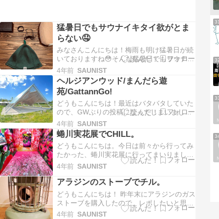
3
猛暑日でもサウナイキタイ欲がとま
らない🤤
みなさんこんにちは！梅雨も明け猛暑日が続
いておりますね😳そんな猛暑日でもサウナイ
3
キタイ欲は抑えられるわけもなく、サウナが
4年前
SAUNIST
完全に生活の一部と化してしまっています🤤
ヘルジアンウッド/まんだら遊
今回は「サウナ＋α」について書いていきた
苑/GattannGo!
いと思います👍 サウナ＋ポッドキャスト🎧
3
防水/耐熱イヤホン 使用感 サウナ＋…
どうもこんにちは！最近はバタバタしていた
ので、GWぶりの投稿になってしまいまし
た…今回は以下の３箇所について写真ベース
4年前
SAUNIST
でちまちま書いていこうと思います。 ヘルジ
蜷川実花展でCHILL。
3
アン・ウッド まんだら遊苑 Gattann Go! ヘ
どうもこんにちは。今日は前々から行ってみ
ルジアン・ウッド サウナ・スパ・アロマ蒸留
たかった、蜷川実花展に行ってまいりました
所・レストランと、立山の…
🌻 蜷川美花さんですが、写真家のみならず映
4年前
SAUNIST
画監督もされているんですね…展示会で初め
アラジンのストーブでチル。
て知りました😓 はやく「ホリック」見に行
かなきゃ…と思いつつ、展示会の感想をまと
どうもこんにちは！ 昨年末にアラジンのガス
めていこうと思います！ 富山県立美術館…
ストーブを購入したので、レポしたいと思い
ます🏕アウトドアショップの初売りでアラジ
4年前
SAUNIST