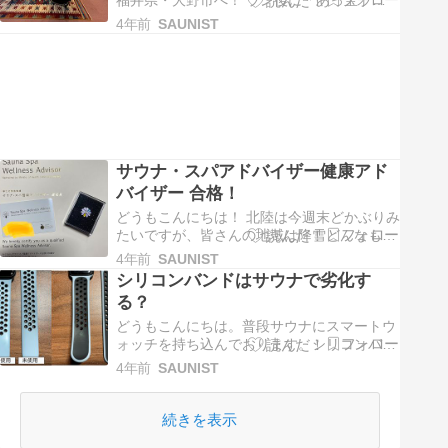
福井県・大野市へ！ ラン後に「あっ宝ラン
ド」へ行ってきたので、レポしていきたいと
4年前
SAUNIST
思います。 ★結論結論からお伝えすると、コ
スパも良く、リピ確定の施設でした。⑴風
呂：★★★★★⑵サウナ：★★★★☆⑶水風
呂：★★★★☆⑷外気浴：★★★★★⑸サ
飯…
サウナ・スパアドバイザー健康アド
バイザー 合格！
どうもこんにちは！ 北陸は今週末どかぶりみ
たいですが、皆さんの地域は降雪どんなもん
でしょうか？ 降雪量と比例して、サウナ欲も
4年前
SAUNIST
高まる著者です。。 早速ですが、「サウナ・
シリコンバンドはサウナで劣化す
スパ健康アドバイザー」に合格しました👏
る？
ご存知の方も多いと思いますが、資格の内容
は以下の通りです。 ◉サ…
どうもこんにちは。普段サウナにスマートウ
ォッチを持ち込んでおります。シリコンバン
ドが劣化しないか調査したので、共有してい
4年前
SAUNIST
きたいと思います👍 ★結論：シリコンバン
ドは劣化しない 早速結論ですが、100℃程度
ではシリコンバンドは劣化しません。200℃
続きを表示
を超えると、ゴムとしての性能が…