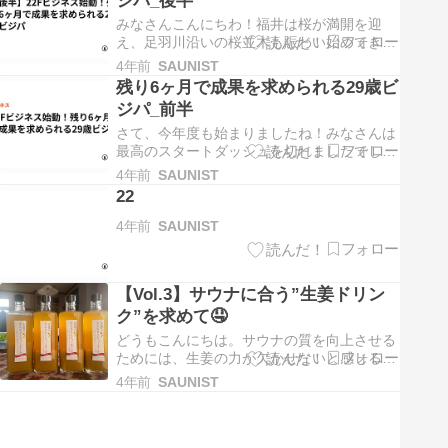
ので、兼六園や金沢城周り…
みなさんこんにちわ！福井は桜が満開を迎
え、足羽川沿いの桜並木も賑わい始めてきま
したね🌸本日は、ビジネスを振り返っての後
4年前
SAUNIST
半戦です。 ⑴前回の振り返り ⑵後半戦 4.ア
残り6ヶ月で成果を求められる29歳ビ
イディアの決定 5.計画立案 6.実行フェーズ
ジパ_前半
⑴前回の振り返り 仕事を最短ルートで回すた
めには？について、これまで…
さて、今年度も始まりましたね！みなさんは
最高のスタートダッシュを切れましたでしょ
うか🏃‍♂️ 僕は早速てっぺん超えるくらい残業
4年前
SAUNIST
しちゃいました🤤今日は久しぶりにビジネス
22
について語っていきたいと思います。 ⑴異動
まで残り6ヶ月。 ⑵後戻り、進捗遅れに耐え
4年前
SAUNIST
られない... ⑶最短ルートを…
【Vol.3】サウナに合う”生姜ドリン
ク”を求めて🤤
どうもこんにちは。サウナの質を向上させる
ためには、生姜の力が欠かせないと感じる今
日この頃。先日、サウナ用の生姜ドリンクを
4年前
SAUNIST
追買いしました🤤最高の”ととのい”に向けて
執筆していきたいと思います。 生姜ドリンク
結論 ”辛さ＋炭酸”のダブルパンチでのどごし