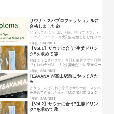
MAX！ コスパ以前に、製造…
サウナ・スパプロフェッショナルに
合格しました👍
どうもこんにちは🧖‍♀️ 今回、晴れてサウナ・
スパプロフェッショナルに合格しました👍 試
験は思った以上に専門的な内容で勉強になり
4年前
SAUNIST
ました。申込み〜合格発表までの流れを簡単
【Vol.1】サウナに合う”生姜ドリン
に書いていきたいと思います。 サウナスパプ
ク”を求めて🤤
ロフェッショナル 申込み方法 この資格は日
本サウナ・スパ協会が取…
おはようございます。今日も絶賛サウナ日和
ですね👍今回は、サウナwithショウガでの
「ととのう」について語っていきたいと思い
4年前
SAUNIST
ます。取り組み背景として、サウナ単発では
TEAVANA が富山駅前にやってきた
飽きが来てしまったため、サウナ前後の活動
☕️
を含め、「整う」ためのトータルコーディネ
イトを検討しようと思いました🤤 結論 …
どうもこんばんわ！今日はサウナ前にスタバ
を決めてきました👍ただのスタバではなく、
地方発「TEAVANA」がマルートにできたの
4年前
SAUNIST
で、早速テイスティング記録残していきます
【Vol.2】サウナに合う”生姜ドリン
🤤（ティバーナがマルートってイタリアのサ
ク”を求めて🤤
ッカーチームみたい） TEAVANA 結論 スト