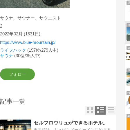
1
サウナ、サウナー、サウニスト
1
2
2022年02月
(1631日)
https://www.blue-mountain.jp/
1
ライフハック
(197位/279人中)
サウナ
(30位/35人中)
1
2
記事一覧
2
セルフロウリュができるホテル。
出張時は、もっぱらドーミーインに泊まる。