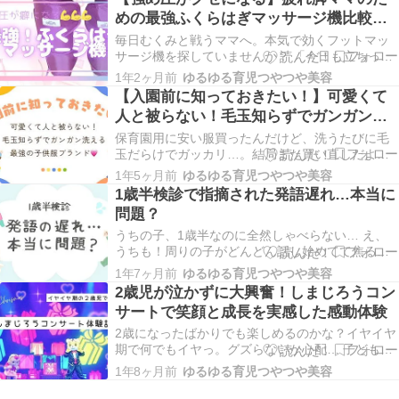
めの最強ふくらはぎマッサージ機比較！
PULIOとゴリラのひとつかみの違いと
毎日むくみと戦うママへ。本気で効くフットマッ
は？
サージ機を探していませんか？ 「今日も立ちっぱ
なしで夕方脚がズキズキ…」 朝から晩まで休む暇
1年2ヶ月前
ゆるゆる育児つやつや美容
なし。 仕事に、子どもの送迎、料理に洗濯、買い
【入園前に知っておきたい！】可愛くて
物、遊び相手…気づけば1日ほとんど「立ちっぱな
人と被らない！毛玉知らずでガンガン洗
し」というママも多いのでは？ 実は、ふくらはぎ
える最強の子ども服ブランド8選
って…
保育園用に安い服買ったんだけど、洗うたびに毛
玉だらけでガッカリ…。結局また買い直しだよ。
わかる！私も前はそうだったけど、ムージョンジ
1年5ヶ月前
ゆるゆる育児つやつや美容
ョンとかプティマインにしたら毛玉できにくい
1歳半検診で指摘された発語遅れ…本当に
し、ガンガン乾燥機かけても平気だから超ラクだ
問題？
よ！ 「保育園・幼稚園には汚れてもいい服で来て
ください」 …
うちの子、1歳半なのに全然しゃべらない… え、
うちも！周りの子がどんどん話し始めてて焦るよ
ね。 発語がない？1歳半検診は早すぎない？ 1歳半
1年7ヶ月前
ゆるゆる育児つやつや美容
検診は、子どもの成長を確認する大切な機会であ
2歳児が泣かずに大興奮！しまじろうコン
る一方、少しのズレや遅れが親の強い不安につな
サートで笑顔と成長を実感した感動体験
がることもあります。私自身、子どもの発語や理
解力に…
2歳になったばかりでも楽しめるのかな？イヤイヤ
期で何でもイヤっ。グズらないか心配… 子どもの
初コンサート体験に不安がいっぱい… 先日、しま
1年8ヶ月前
ゆるゆる育児つやつや美容
じろうコンサートの「しまじろうとサンタのくに
の ふしぎなプレゼント」に行ってきました。今回