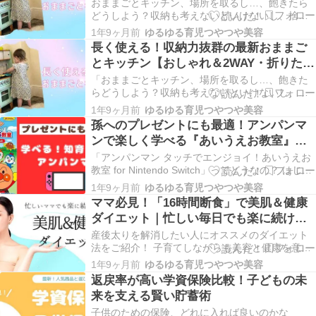
み対応】
おままごとキッチン、場所を取るし…、飽きたら
どうしよう？収納も考えないといけないし、捨て
るのはもっと大変…。子どもが気に入らなかった
1年9ヶ月前
ゆるゆる育児つやつや美容
ら無駄になるし、悩みますよね？ 実は、これ、多
長く使える！収納力抜群の最新おままご
くのママが抱える「あるある」なんです。そんな
とキッチン【おしゃれ＆2WAY・折りたた
あなたに「おままごと遊びが楽しくなるだけでな
み対応】
く、収納力や…
「おままごとキッチン、場所を取るし…、飽きた
らどうしよう？収納も考えないといけないし、捨
てるのはもっと大変…。子どもが気に入らなかっ
1年9ヶ月前
ゆるゆる育児つやつや美容
たら無駄になるし、悩みますよね？」実は、こ
孫へのプレゼントにも最適！アンパンマ
れ、多くのママが抱える「あるある」なんです。
ンで楽しく学べる『あいうえお教室』レ
そんなあなたに「おままごと遊びが楽しくなるだ
ビューとメリット・デメリット
けでなく、収納力…
「アンパンマン タッチでエンジョイ！あいうえお
教室 for Nintendo Switch」ってどうなの？ はじめ
に アンパンマン タッチでエンジョイ！ あいうえ
1年9ヶ月前
ゆるゆる育児つやつや美容
お教室 for Nintendo Switch 楽天ブックス ¥6,453
ママ必見！「16時間断食」で美肌＆健康
（2024/11/16 20:18時点 …
ダイエット｜忙しい毎日でも楽に続けら
れるコツ
産後太りを解消したい人にオススメのダイエット
法をご紹介！ 子育てしながらも美容と健康を意識
したいママたちへ！今回は、日々の生活に取り入
1年9ヶ月前
ゆるゆる育児つやつや美容
れやすく、ストレスなく続けられる「16時間断
返戻率が高い学資保険比較！子どもの未
食」についてご紹介します。 「16時間断食って大
来を支える賢い貯蓄術
変そう…」と感じるかもしれませんが、実は子育
て中のマ…
子供のための保険、どれに入れば良いのかな