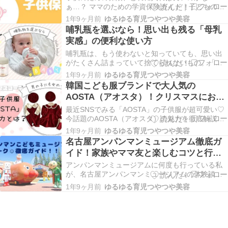
ぁ…？ ママのための学資保険ガイド｜子どもの未
来を支える準備をしよう！ お子さんが生まれてか
1年9ヶ月前
ゆるゆる育児つやつや美容
ら、初めて「教育費」や「貯蓄」について考え始
哺乳瓶を選ぶなら！思い出も残る「母乳
めたママも多いのではないでしょうか？進学の際
実感」の便利な使い方
にかかる費用は年々増え、大学進学時には数百万
円が必要になる…
哺乳瓶は、もう使わないと知っていても、思い出
がたくさん詰まっていて捨てられないもの。「母
乳実感」の哺乳瓶を使えばずっととっておける思
1年9ヶ月前
ゆるゆる育児つやつや美容
い出の品に…♡ 赤ちゃんのいるご家庭では、哺乳
韓国こども服ブランドで大人気の
瓶は毎日何度も使うアイテムですよね。しかし赤
AOSTA（アオスタ）！クリスマスにおす
ちゃんが成長し、ミルクを卒業した時、捨ててし
すめの可愛いコーデを大公開
まうには寂し…
最近SNSでみる「AOSTA」の子供服が超可愛い♡
今話題のAOSTA（アオスタ）の魅力を徹底解説！
【予約商品/4〜6週間で入荷予定】 AOSTA アオス
1年9ヶ月前
ゆるゆる育児つやつや美容
タ 24冬物 新作 ウィンタープリンセスドレス
名古屋アンパンマンミュージアム徹底ガ
Winter Princess Dress オルセンオルセン楽天市場
イド！家族やママ友と楽しむコツと行き
店 ¥…
方
アンパンマンミュージアムに何度も行っている私
が、名古屋アンパンマンミュージアムの体験談と
詳細を教えます！是非参考に♡ 名古屋アンパンマ
1年9ヶ月前
ゆるゆる育児つやつや美容
ンミュージアムは、小さなお子さま連れの家族
や、アンパンマン大好きな子どもにとって夢のよ
うな場所です。親としても、一緒に遊びながらア
ンパンマンの世…