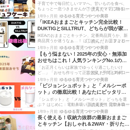
子育て中で毎日忙しいママへ。甘いものを食べ、
ちょっと一息つきませんか？ 子育てママに贈る、
ちょっと贅沢なクリスマス提案 子どもたちには可
1年9ヶ月前
ゆるゆる育児つやつや美容
愛らしいクリスマスケーキ、大人には大人時間を
「IKEAおままごとキッチン完全比較！
彩るちょっぴり贅沢なスイーツ。そんな特別な時
DUKTIGとSILLTRUT、どちらが我が家向
間を楽しむアイデアを探していませんか？ 今年の
き？」
おすすめ…
IKEAのおままごとキッチン、定番商品買うか、新
商品買うか迷うなぁ…！ はじめに 「おままごとキ
ッチン、どれを選べばいいの？」と迷っていませ
1年9ヶ月前
ゆるゆる育児つやつや美容
んか？ おままごとキッチンは、子どもの想像力を
【もう悩まない！2025年の安心・無添加
育て、親子のコミュニケーションを深める優れた
おせちはこれ！人気ランキングNo.1の理
アイテム。特にIKEAの人気モデル「DUKTIG…
由】
「お正月くらいは家族でゆっくり過ごしたいけ
ど…」「おせち作りって正直大変！手間も時間も
かかるし…」「子どもには日本の伝統を伝えたい
1年9ヶ月前
ゆるゆる育児つやつや美容
けど、安心できる食材じゃないと不安。」 そんな
「ピジョンシュポット」と「メルシーポ
悩みを抱えるママたちに、大好評の「らでぃっし
ット」の徹底比較！あなたにピッタリな
ゅぼーやのおせち」。今年のお正月は、忙しいあ
のはどっち？
なたでも安心・…
「シュポット」と「メルシーポット」どっちを選
ぶ？ はじめに：電動鼻吸い器の重要性 電動鼻吸い
器 シュポット|0ヵ月頃〜 風邪予防・体温計・衛生
1年9ヶ月前
ゆるゆる育児つやつや美容
商品 ピジョン 鼻水 吸引 吸引器 電動 鼻水吸引器
長く使える！収納力抜群の最新おままご
鼻水吸い 鼻水吸い器 電動鼻水吸引器 鼻吸い 鼻吸
とキッチン【おしゃれ＆2WAY・折りたた
い器 赤ちゃん あかちゃん 赤ち…