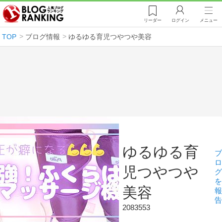
リーダー
ログイン
メニュー
TOP
ブログ情報
ゆるゆる育児つやつや美容
ゆるゆる育
ブ
ロ
児つやつや
グ
を
美容
報
告
2083553