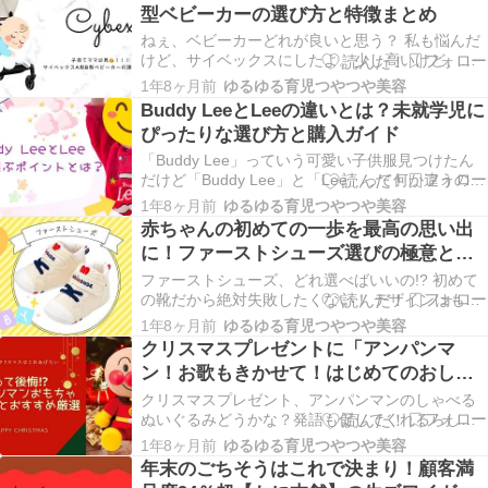
型ベビーカーの選び方と特徴まとめ
ねぇ、ベビーカーどれが良いと思う？ 私も悩んだ
けど、サイベックスにしたよ。少し高いけど、機
能性もデザインも最高！正直、これで良かったっ
1年8ヶ月前
ゆるゆる育児つやつや美容
て思ってるよ♡ 育児アイテムの中でも、「ベビー
Buddy LeeとLeeの違いとは？未就学児に
カー選び」は迷いがち。特に、デザイン性や機能
ぴったりな選び方と購入ガイド
性、安全性を重視するママたちから支持されてい
る「サイベ…
「Buddy Lee」っていう可愛い子供服見つけたん
だけど「Buddy Lee」と「Lee」って何か違うのか
な？ 子どもの服選びで人気のあるブランド
1年8ヶ月前
ゆるゆる育児つやつや美容
「Buddy Lee」と「Lee」。どちらもおしゃれなデ
赤ちゃんの初めての一歩を最高の思い出
ザインで知られていますが、それぞれの違いを知
に！ファーストシューズ選びの極意と最
っていますか？この記事では、両…
新おすすめアイテム
ファーストシューズ、どれ選べばいいの!? 初めて
の靴だから絶対失敗したくない！ デザインはもち
ろん、足に良いのを選びたいけど…何を基準に選
1年8ヶ月前
ゆるゆる育児つやつや美容
べばいいの？ こんなふうに悩んでいませんか？赤
クリスマスプレゼントに「アンパンマ
ちゃんの初めての靴――ファーストシューズ。こ
ン！お歌もきかせて！はじめてのおしゃ
れは、ただの「靴選び」ではありません。 赤ちゃ
べりDX」は本当に正解？購入した体験か
んが…
クリスマスプレゼント、アンパンマンのしゃべる
らわかった期待と現実
ぬいぐるみどうかな？発語も促してくれるらしい
よ！ うちも買ったけど、正直ちょっと残念だった
1年8ヶ月前
ゆるゆる育児つやつや美容
かも…。誤作動が多くて、期待してたほどじゃな
年末のごちそうはこれで決まり！顧客満
かったよ。 えっ、そうなの！？でもアンパンマン