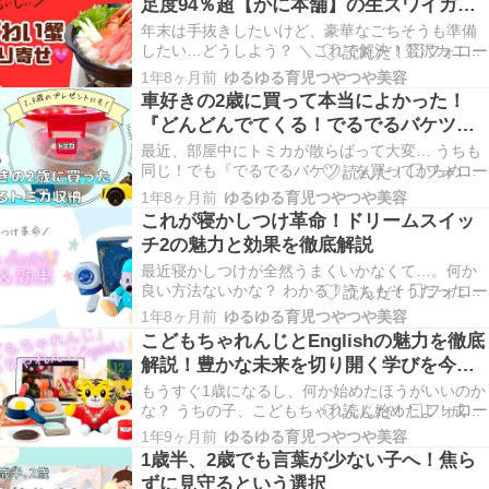
足度94％超【かに本舗】の生ズワイガニ
大好きだから悩むなぁ…。詳しく教えて！ クリス
で贅沢をお取り寄せ
マスプレ…
年末は手抜きしたいけど、豪華なごちそうも準備
したい…どうしよう？ ＼これで解決！贅沢カニを
簡単お取り寄せ／ 年末年始は、家族で「カニの贅
1年8ヶ月前
ゆるゆる育児つやつや美容
沢時間」を楽しみませんか？ 年末の忙しい時期、
車好きの2歳に買って本当によかった！
家事や大掃除に追われて「料理なんて作る気力が
『どんどんでてくる！でるでるバケツ』
ない！」と思ったことはありませんか？ そんな時
で遊びも片付けも解決
に頼れ…
最近、部屋中にトミカが散らばって大変… うちも
同じ！でも『でるでるバケツ』を買ってからめっ
ちゃ楽になったよ！片付けやすいどころか、子ど
1年8ヶ月前
ゆるゆる育児つやつや美容
もが自分で片付けるようになったの！ え！？なに
これが寝かしつけ革命！ドリームスイッ
それすごい！！！ 「遊びながら片付けできるおも
チ2の魅力と効果を徹底解説
ちゃ」ってどういうこと？おもちゃ収納に悩むマ
マたちの…
最近寝かしつけが全然うまくいかなくて…。何か
良い方法ないかな？ わかる！うちもそうだったけ
ど、ドリームスイッチ2を使ったら本当に楽になっ
1年8ヶ月前
ゆるゆる育児つやつや美容
たよ！ディズニーの映像で遊びながら寝る準備が
こどもちゃれんじとEnglishの魅力を徹底
できるの。 それ気になってたけど、口コミで『プ
解説！豊かな未来を切り開く学びを今す
ロジェクターの画質がイマイチ』とか見て迷って
ぐ始めませんか？
て…。実…
もうすぐ1歳になるし、何か始めたほうがいいのか
な？ うちの子、こどもちゃれんじ始めたよ！成長
に合わせたおもちゃとか届くから助かるよ〜。 そ
1年9ヶ月前
ゆるゆる育児つやつや美容
れいいね！英語のやつもあるんだっけ？ そうそ
1歳半、2歳でも言葉が少ない子へ！焦ら
う！うちはEnglishもセットにしたよ。歌で英語覚
ずに見守るという選択
えてる！ 子どもの成長に悩むママたちの会話、…