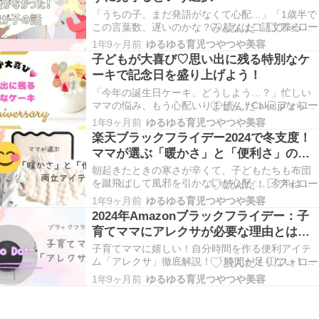
「うちの子、まだ発語がなくて心配…」「1歳半で
この言葉数、遅いのかな？みんなは二語文喋るの
に…」こんな悩みを抱えたことはありませんか？
1年9ヶ月前
ゆるゆる育児つやつや美容
はじめに：1歳半で感じた焦りと不安 1歳半を過ぎ
子どもが大喜び♡思い出に残る特別なケ
ても、わが子は言葉がなかなか出てきませんでし
ーキで記念日を盛り上げよう！
た。1歳半検診では「言葉が少ないですね」と指摘
され…
「今年の誕生日ケーキ、どうしよう…？」忙しい
ママの悩み、もう心配いりません！Cake.jpなら、
お子さんが大喜びするキャラクターケーキも、急
1年9ヶ月前
ゆるゆる育児つやつや美容
な注文にも対応可能！素敵なケーキで、大切な日
楽天ブラックフライデー2024で冬支度！
をもっと特別にしてみませんか？ 誰でも簡単に！
ママが選ぶ「暖かさ」と「便利さ」の両
特別なケーキで大切な日に魔法をかけよう 特別な
立アイテム
ケ…
朝起きたときの寒さが辛くて、子どもたちも布団
を蹴飛ばして風邪を引かないか心配…。今年は特
に寒い冬になるらしいし、家の中がもっと暖かく
1年9ヶ月前
ゆるゆる育児つやつや美容
なるアイテムが欲しい！今年の楽天ブラックフラ
2024年Amazonブラックフライデー：子
イデーは魅力的なあったかグッズが勢揃い♡ 子ど
育てママにアレクサが必要な理由とは？
もたちの笑顔、家族の団らん、そしてママの少し
便利すぎる活用法とおすすめアイテム徹
の「ホッ」と…
子育てママに嬉しい！自分時間を作る便利アイテ
底解説！
ム「アレクサ」徹底解説！ 「時間が足りない！」
と悩むママたちへ。アレクサがあなたを救います
1年9ヶ月前
ゆるゆる育児つやつや美容
朝から晩まで家事と育児に追われる日々。子供の
笑顔は嬉しいけど、ふと「もう少し自分の時間が
欲しい」と感じたことはありませんか？ そんなマ