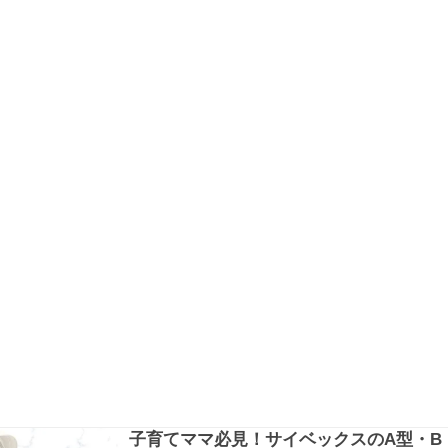
は特別に「プレミアム席」を予約。2歳になったば
かり…
子育てママ必見！サイベックスのA型・B