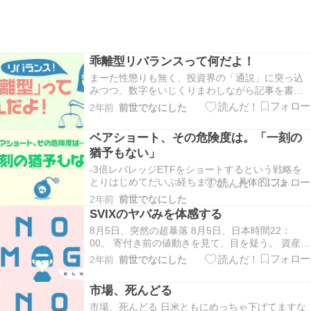
乖離型リバランスって何だよ！
まーた性懲りも無く、投資界の「通説」に突っ込
みつつ、数字をいじくりまわしながら記事を書い
てますんでね。 かなり読みにくいと思いますが、
2年前
前世でなにした
まぁ備忘録ってことで！ 乖離型リバランスってな
んだよ！ はい。 今回のターゲットは「リバランス
ベアショート、その危険度は。「一刻の
方法」ですね。 これを弄っていきたいと思いま
猶予もない」
す！ …
-3倍レバレッジETFをショートするという戦略を
とりはじめてだいぶ経ちますが。 具体的には
$SOXSのショートですね。 実際には、SOXSは新
2年前
前世でなにした
規売建てができないことが多いので、ポジション
SVIXのヤバみを体感する
の多くは代替銘柄である$SQQQで占められてます
8月5日、突然の超暴落 8月5日、日本時間22：
が。 しかし、これらのETFってだいたい20…
00。 寄付き前の値動きを見て、目を疑う。 資産総
額…… 前日比-11％……だと……！？ あーあ、せ
2年前
前世でなにした
っかく回復した元本をまた割りおった 前々から思
ってたんですけど 投資、向いてないんじゃないで
市場、死んどる
すか？ Firstradeの画面がバグ…
市場、死んどる 日米ともにめっちゃ下げてますな