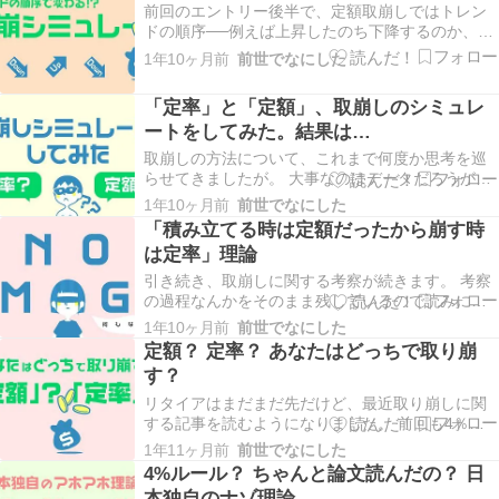
前回のエントリー後半で、定額取崩しではトレン
のもやもやしてるところをただ書きなぐってるだ
ドの順序──例えば上昇したのち下降するのか、下
けなので、…
降したのち上昇するのか──で結果が変わってしま
1年10ヶ月前
前世でなにした
う、といったことに触れました。 同エントリーで
はまた、直近10年のVOOの値動きから定率取崩し
「定率」と「定額」、取崩しのシミュレ
と定額取崩しを比較しました。 その結果、運用資
ートをしてみた。結果は…
産…
取崩しの方法について、これまで何度か思考を巡
らせてきましたが。 大事なのはデータだろうが！
ということで、今回は実際にシミュレートを行っ
1年10ヶ月前
前世でなにした
てみました！ はてさて、どんな結果が待ち受けて
「積み立てる時は定額だったから崩す時
いるのか！ 楽しみです！ 直近10年の、VOOをサ
は定率」理論
ンプルにして調べてみる 今回のサンプルは、言
わ…
引き続き、取崩しに関する考察が続きます。 考察
の過程なんかをそのまま残しているので読みにく
いと思いますが、個人的に有意義な考察だなぁと
1年10ヶ月前
前世でなにした
感じているので、備忘録としてそのまま残してま
定額？ 定率？ あなたはどっちで取り崩
す。 さて。 資産価値を「株式数」で考える意味は
す？
あるの？ 表題の「積み立てる時は定額だったから
崩す時…
リタイアはまだまだ先だけど、最近取り崩しに関
する記事を読むようになりました。 前回も4％ル
ールについて読み解いていきましたが。 さて、取
1年11ヶ月前
前世でなにした
り崩し論で意見が分かれるところに、「定率」で
4%ルール？ ちゃんと論文読んだの？ 日
取り崩すのか「定額」で取り崩すのか──というの
本独自のナゾ理論