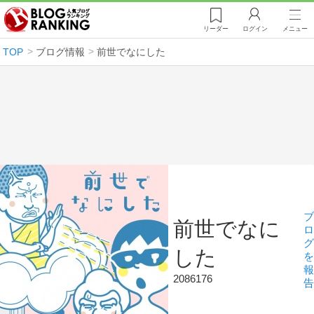
リーダー
ログイン
メニュー
TOP
ブログ情報
前世でなにした
ブ
前世でなに
ロ
グ
した
を
報
2086176
告