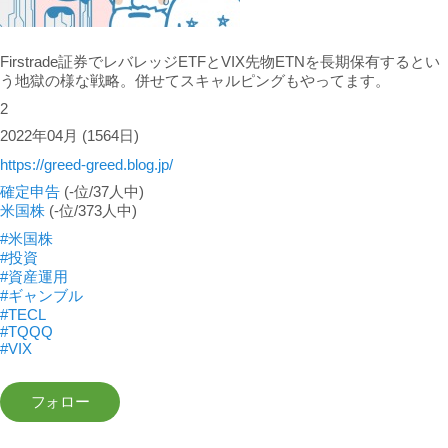
Firstrade証券でレバレッジETFとVIX先物ETNを長期保有するとい
う地獄の様な戦略。併せてスキャルピングもやってます。
2
2022年04月
(1564日)
https://greed-greed.blog.jp/
確定申告
(-位/37人中)
米国株
(-位/373人中)
#米国株
#投資
#資産運用
#ギャンブル
#TECL
#TQQQ
#VIX