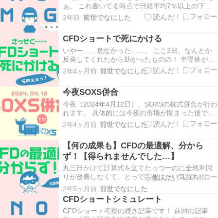
ぁ。 これ書いてる時点で日経平均7％以上の下落
ですって。 市場平均が7％以上ってめったにお目
2年前
前世でなにした
にかかれない気がする。 相も変わらず米国市場に
引きずられてばかりで気が滅入りますね。 た
CFDショートで死にかける
だ……、このくらいはみんな予想してたこととち
ゃいます…
いやー……危なかった……。 ここ2日、なんとか
反発してくれたから助かったものの！ 半導体が大
きく下げたせいで、死ぬスレスレまでいっとった
2年4ヶ月前
前世でなにした
な！ いやほんとに危なかった……。 ということで
今回は、安易にとったCFDのショートポジション
今夜SOXS併合
で死にかけたって話！ 追証ライン一歩手前までく
る…
今夜（2024年4月12日）、SOXSの株式併合が行わ
れます。 具体的には今夜の市場が閉まった後です
ね。 割合は1：10。 10株が1株に、株価が10倍に
2年4ヶ月前
前世でなにした
なる計算ですね。 みなさまビビりあそばされませ
んよう。 4ドル切って久しかったので、今か今か
【何の成果も】CFDの最適解、分から
と待っていたんですが、3月15日…
ず！【得られませんでした…】
丸三日かけて計算式を立てたっつーのに全然利回
りが改善しなくて、とっても死にたい気持ちで
す！ ので、今回はただひたすら自分がいかに苦労
2年5ヶ月前
前世でなにした
したか、それが無駄に終わったかをとつとつと愚
CFDショートシミュレート
痴る、クソ・オブ・クソ・エントリーです！ バカ
CFDショート考察の続き記事です！ 前回の記事
もバカなりに苦労してんだなって思ってもらえれ