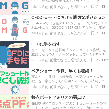
中、「最大証拠金維持率を求めたとして、そこか
ば！ 通常の…
らどれだけ証拠金維持率が大きくなったらポジシ
2年5ヶ月前
前世でなにした
ョンを建て増すのか」みたいな話がありました
が。 今回はその辺りについてですね。 急拵えのシ
CFDショートにおける適切なポジション
ミュレーターを使って、地道に値を変えながら結
果を見つつ…
Firstradeでは現在$SOXSをショートできない！ そ
れ以外にも、$SQQQも$SPXSも何もかも、流動性
の問題からか軒並みショートができません！ こん
2年5ヶ月前
前世でなにした
なに渇望しているのに！ いっつもいっつも……！
いったい何ならショートできるんだよ！ そこで
CFDに手を出す
CFD取引に目をつけたんです…
さて、せっかく超戦略「ベアショート大作戦」を
立案したものの、ターゲットとしていた$SOXSが
ショート不可になってしまい、あっという間に絵
2年5ヶ月前
前世でなにした
に描いた餅になってしまいました……。 そこで苦
肉の策として白羽の矢をブッ刺してやったのが
ベアショート作戦、早くも破綻！
CFD取引！ 少額の補償金を預ければとんでもない
リスク…
実んとこ、前回この超作戦「ベアショート大作
戦」を立案してから1週間くらいでもう破綻してた
んですけね！ 毎回作戦発表してから1週間くらい
2年5ヶ月前
前世でなにした
で破綻しとるな 神様に嫌われてるからね！ 仕方な
いね！ 今日はその、一応の報告（短いです）。 ベ
接点ポートフォリオの弱点!?
アショート作戦、破綻の理由 結論から言えばた
だ、…
先日効率的フロンティアのシミュレーターを公開
しましたが。 あれで色々遊んでて、気づいたんで