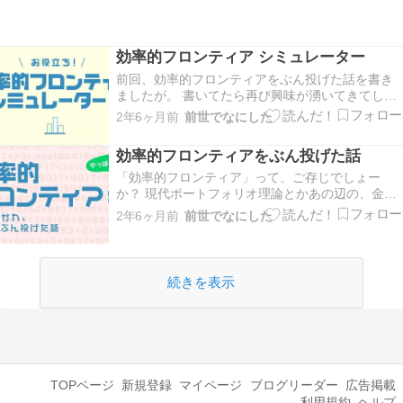
効率的フロンティア シミュレーター
前回、効率的フロンティアをぶん投げた話を書き
ましたが。 書いてたら再び興味が湧いてきてしま
い、記事を書きながらこの効率的フロンティアを
2年6ヶ月前
前世でなにした
簡単に描画できるスプレッドシートを作ってしま
いました。 せっかく作ったんで公開しよっかな、
効率的フロンティアをぶん投げた話
ということで今回はその紹介記事。 使い方 1. 自分
の…
「効率的フロンティア」って、ご存じでしょー
か？ 現代ポートフォリオ理論とかあの辺の、金融
工学ひとかじり目くらいで前歯に当たってくるア
2年6ヶ月前
前世でなにした
イツ。 あまり勉強できない私には、だから殊更に
そうした高尚っぽい学問がキラキラして見えてし
まうんですよね！ リスクとリターンが共分散して
ウォール・…
続きを表示
TOPページ
新規登録
マイページ
ブログリーダー
広告掲載
利用規約
ヘルプ