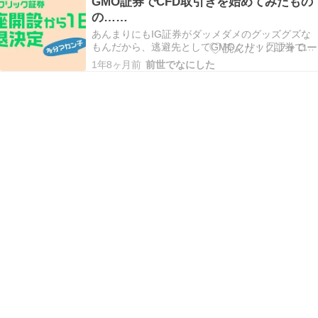
GMO証券でCFD取引きを始めてみたもの
回はどのようにして死んだのか。そのおぞまし
の……
い…
あんまりにもIG証券がダッメダメのグッズグズな
もんだから、逃避先としてGMOクリック証券で口
座開設の手続きを進めていました。 で先週の金曜
1年8ヶ月前
前世でなにした
（13日）にようやく口座が開け、ちょっとポジシ
ョン建ててみたんですけど…… うーん…… これは
ダメかも分からんね……。 まずGMOが“ウリ”…