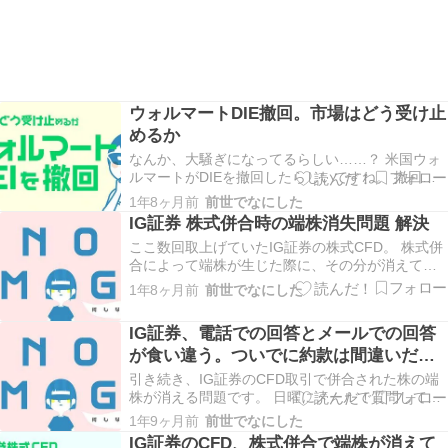
ウォルマートDIE撤回。市場はどう受け止
めるか
なんか、大騒ぎになってるらしい……？ 米国ウォ
ルマートがDIEを撤回したらしいですね。 撤回と
いうか縮小かな？ DIEっていうと、多様性がどう
1年8ヶ月前
前世でなにした
のとかそういうやつでしたっけ。 DEIとは
IG証券 株式併合時の端株消失問題 解決
Diversity（多様）、Equity（公平性）、
ここ数回取上げていたIG証券の株式CFD。 株式併
Inclusion（包摂性）。 否定する…
合によって端株が生じた際に、その分が消えてる
のでは──？ という問題。 メールと電話それぞれ
1年8ヶ月前
前世でなにした
で問い合わせたら、その回答内容が全く異なって
て何が本当のことか分からなくなってました、
IG証券、電話での回答とメールでの回答
が。 今回その辺がすっりと解決したのでそのまと
が食い違う。ついでに約款は間違いだら
めで…
け
引き続き、IG証券のCFD取引で併合された株の端
株が消える問題です。 日曜にメールで質問してた
けど、月曜午前10時になっても返信きてなかった
1年9ヶ月前
前世でなにした
から待ちきれずに電話しちゃった/// 電話を始めた3
IG証券のCFD、株式併合で端株が消えて