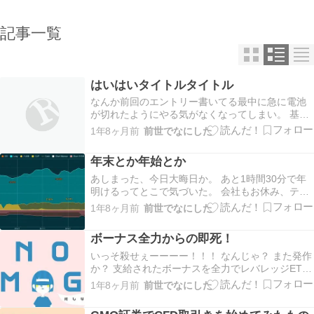
記事一覧
はいはいタイトルタイトル
なんか前回のエントリー書いてる最中に急に電池
が切れたようにやる気がなくなってしまい。 基本
Xでグダグダつぶやき、つぶやき切れない長文をた
1年8ヶ月前
前世でなにした
まにBlogに書きなぐる程度にする。 なんてこと書
いてんのは、早速Xでつぶやき切るにはちょっとだ
年末とか年始とか
け長い内容があるから。 Xでフォローしている
方…
あしまった、今日大晦日か。 あと1時間30分で年
明けるってとこで気づいた。 会社もお休み、テレ
ビも見ないとなるとほんと時の流れがよく分かり
1年8ヶ月前
前世でなにした
ませんね。 この辺は年をまたいでも変わりません
ので、浮世と離れた記事を今後も書くと思いま
ボーナス全力からの即死！
す。すまん。 さて、投資Blog界隈じゃあこの一年
の…
いっそ殺せぇーーーー！！！ なんじゃ？ また発作
か？ 支給されたボーナスを全力でレバレッジETF
につぎ込んだら、その日のうちに追証ラインを超
1年8ヶ月前
前世でなにした
えてしまったらしいですよ うむ！ 通常運転じゃ
な！ はい、もうこれが全てです。 全てですが、今