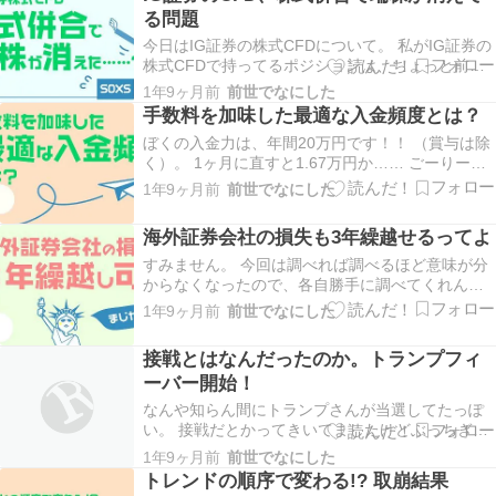
分後に返信メール受けとったが…… どうして少し
る問題
も待てないんじゃ……？ 基本、落ち着きが…
今日はIG証券の株式CFDについて。 私がIG証券の
株式CFDで持ってるポジションは、ちょっと前ま
ではSOXS、今はSQQQです。 いずれもショー
1年9ヶ月前
前世でなにした
ト。 SOXSもSQQQもインデックスベア3倍ETFで
手数料を加味した最適な入金頻度とは？
すので、市場がクラッシュしさえしなければどん
ぼくの入金力は、年間20万円です！！ （賞与は除
どん価値が下がっていきます。 なの…
く）。 1ヶ月に直すと1.67万円か…… ごーりーく
んは所得低いのに、節約もせんからのぅ うーん、
1年9ヶ月前
前世でなにした
入金力が低いのが低所得投資家の辛いところ。 こ
うしてできたスズメの涙ほどの余剰資産を、“ある
海外証券会社の損失も3年繰越せるってよ
程度たまったら”海外送金しているわけです…
すみません。 今回は調べれば調べるほど意味が分
からなくなったので、各自勝手に調べてくれんか
状態。 ちょっと長いので結論から書きますと、今
1年9ヶ月前
前世でなにした
回は「海外証券会社の損失は繰り越せる？」問題
です。 これについての論調をざっくり書くと 税理
接戦とはなんだったのか。トランプフィ
士「ダメです！」 証券会社「ダメです！」 裁判所
ーバー開始！
「…
なんや知らん間にトランプさんが当選してたっぽ
い。 接戦だとかってきいてましたけどぶっちぎっ
てたっぽくて、メディアの情報の正確さは洋の東
1年9ヶ月前
前世でなにした
西を問わんようですね。 うんざり。 そんな感じ
トレンドの順序で変わる!? 取崩結果
で、今回は投資というよりやや政治とかそのへん