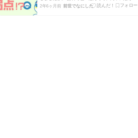
すけど……。 接点ポートフォリオって、弱点ある
2年6ヶ月前
前世でなにした
くない？ いやそんなこと分かってますけど？ て人
も多い……のかもしれないし、そもそもただ私が
勘違いしてるだけって恐れも十分あるんだけれ
ど。 今…