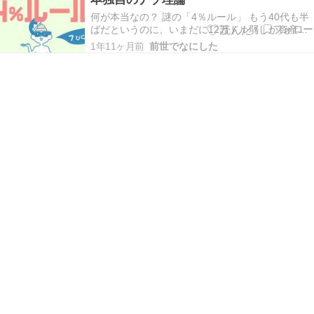
があります。 なお先んじて書いておきますが、今
回の私…
何が本当なの？ 謎の「4％ルール」 もう40代も半
ばだというのに、いまだに12万ドル弱しか資産が
ない……。 若さが…… 若人の可能性が憎
1年11ヶ月前
前世でなにした
い……！！ そんな、覚えたい魔法第一位がパルプ
ンテである私にとってはリタイアなんて夢の夢で
すが、最近取り崩しに関する記事をちらほらと読
み始めま…