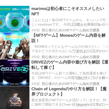
marimoは初心者にこそオススメしたい
NFT
こんにちは！毎日NFTゲームやら、モンハンで忙
しいreadmanです。 今回は以前から興味があった
NFTを購入してみたので、レビューしてみたいと
4年前
初心者のためのNFTゲーム始め方講座
思います。 marimoNFTって何ですか？公式の言葉
【NFTゲーム】Monesのゲーム内容を解
を借りると「持っているとだんだんと成長してい
説！
く」NFTです。 最初はとっても小さ…
「MONESってどんなゲームなのか知りたい」「ハ
マるかどうか分からないんでまずはどんなゲーム
内容か知りたい」今回はそういった方を対象に
4年前
初心者のためのNFTゲーム始め方講座
MONESのゲーム内容をまとめてみました！これを
DRIVEZのゲーム内容や遊び方を解説【運
読めば何となくゲームの全体像は掴めると思いま
転して稼ぐ】
す。（ソースは公式サイトおよびホワイトペーパ
ーです。…
今回はNFTゲーム初？の運転して仮想通貨を稼げ
る「DRIVEZ」のゲーム内容や遊び方について解説
していきます。この記事は「DRIVEZ気になるけど
4年前
初心者のためのNFTゲーム始め方講座
どんなゲームか知りたい」「実際にどうやって遊
Chain of Legendsのやり方を解説！【魔
ぶのか知りたい」といったDRIVEZをプレイしてみ
界プロジェクト】
たいけど内容がよく分からないといった方…
最近放置系のNFTゲームが流行っていますが、特
に無料で開始できるChain of Legendsが人気で
す。私も無料でプレイしているのですが、1日1回