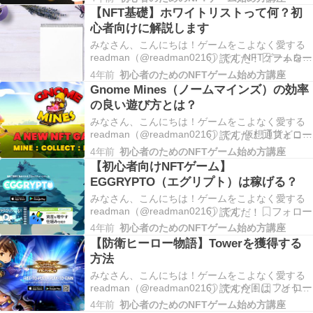
ームか知りたい。」「Walkenの始め方が知りた
【NFT基礎】ホワイトリストって何？初
い。」「どうやってキャラのレベル上げたらいい
心者向けに解説します
の？」本記事では実際に私がプレ…
みなさん、こんにちは！ゲームをこよなく愛する
readman（@readman0216）です NFTゲームを始
めばかりの頃、公式のDiscordサーバーに参加する
4年前
初心者のためのNFTゲーム始め方講座
とやたら「ホワイトリスト」という単語を見かけ
Gnome Mines（ノームマインズ）の効率
最初は「白いリストってなんやねん・・・」って
の良い遊び方とは？
思ってました みなさんもよくD…
みなさん、こんにちは！ゲームをこよなく愛する
readman（@readman0216）です 仮想通貨どころ
か株価も全体的に冷えっ冷えっで、商売あがった
4年前
初心者のためのNFTゲーム始め方講座
りといった感じですがいかがお過ごしでしょう
【初心者向けNFTゲーム】
か？ 私はあまり無理な投資はせず資産を守る方に
EGGRYPTO（エグリプト）は稼げる？
集中していますが、NFTゲームは頑張って…
みなさん、こんにちは！ゲームをこよなく愛する
readman（@readman0216）です
「EGGRYPTO（エグリプト）ってNFTゲーム初心
4年前
初心者のためのNFTゲーム始め方講座
者にオススメらしいけどどんなゲーム？」「始め
【防衛ヒーロー物語】Towerを獲得する
方は簡単なの？」「どれくらい稼げるの？」 今回
方法
はそんな方のためにEGGRYPTO（エグリプ…
みなさん、こんにちは！ゲームをこよなく愛する
readman（@readman0216）です今回は「どうや
ってTowerトークンを請求すればいいのか分からな
4年前
初心者のためのNFTゲーム始め方講座
い」という方向けに3ステップでやり方を解説しま