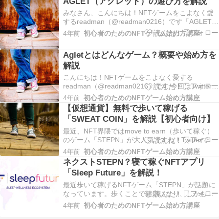
AGLET（アグレット）の遊び方を解説
礎から理解したい」そんな風に思った方いるかと
みなさん、こんにちは！NFTゲームをこよなく愛
思います。私も初めてNFTゲーム…
するreadman（@readman0216）です「AGLETイ
ンストールしたはいいけど何したらいいの？」
4年前
初心者のためのNFTゲーム始め方講座
「どうやってスニーカーゲットするの？」「英語
すぎてわけわかんねー」こんな風に感じている人
Agletとはどんなゲーム？概要や始め方を
も多いかと思います。今回は実際に私が使…
解説
こんにちは！NFTゲームをこよなく愛する
readman（@readman0216）です 今回はTwitterで
注目されているAgletというNFTゲームについて紹
4年前
初心者のためのNFTゲーム始め方講座
介したいと思います。 「AgletってSTEPNとはど
【仮想通貨】無料で歩いて稼げる
う違うの？」「Agletの情報が少なすぎてよく分か
「SWEAT COIN」を解説【初心者向け】
らない」 そ…
最近、NFT界隈ではmove to earn（歩いて稼ぐ）
のゲーム「STEPN」が大人気ですね！Twitterでも
〇〇万円稼げました！などの収支報告がツイート
4年前
初心者のためのNFTゲーム始め方講座
されていますが、STEPNは初期費用が高いのが難
ネクストSTEPN？寝て稼ぐNFTアプリ
点。※2022年5月現在でだいたい10万円くらいさ
「Sleep Future」を解説！
すがにNFTゲーム初心…
最近歩いて稼げるNFTゲーム「STEPN」が話題に
なっています。歩くことで健康になり、しかもダ
イエット効果も期待できるので若い女性の方にも
4年前
初心者のためのNFTゲーム始め方講座
人気がでていますそしてこの「move to earn」の