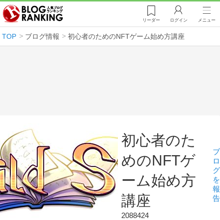
リーダー
ログイン
メニュー
TOP
ブログ情報
初心者のためのNFTゲーム始め方講座
初心者のた
ブ
めのNFTゲ
ロ
グ
ーム始め方
を
報
講座
告
2088424