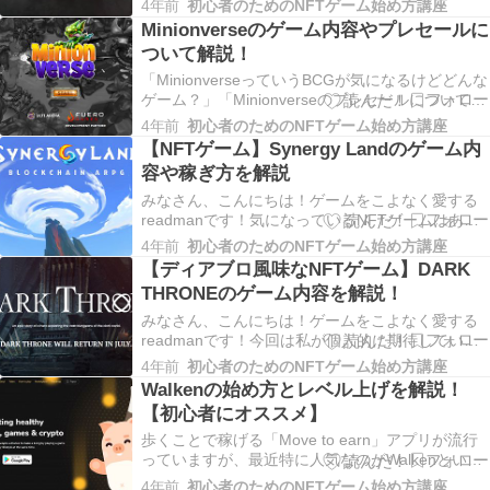
4年前
初心者のためのNFTゲーム始め方講座
程度確認するだけなので他のNFTゲームと併用で
Minionverseのゲーム内容やプレセールに
きて結構便利な？ｗゲームです。ただChain of
ついて解説！
Legendsはいわゆる「魔界…
「MinionverseっていうBCGが気になるけどどんな
ゲーム？」「Minionverseのプレセールについて知
りたい」NFTゲームは基本英語なのでゲーム内容
4年前
初心者のためのNFTゲーム始め方講座
やプレセールの予定などを把握するのが中々大変
【NFTゲーム】Synergy Landのゲーム内
だと思います。特にNFTゲーム好きの人は複数の
容や稼ぎ方を解説
プロジェクトを追ってる人も多…
みなさん、こんにちは！ゲームをこよなく愛する
readmanです！気になっているNFTゲームはある
けど、ホワイトペーパー翻訳するのが面倒。。。
4年前
初心者のためのNFTゲーム始め方講座
色んなプロジェクトを追いすぎていて、チェック
【ディアブロ風味なNFTゲーム】DARK
し忘れるよ・・・。最近こんなこと多すぎたので
THRONEのゲーム内容を解説！
自分で読み返す用に記事にしてみました。
Synerg…
みなさん、こんにちは！ゲームをこよなく愛する
readmanです！今回は私が個人的に期待している
NFTゲームを紹介したいと思います。タイトルは
4年前
初心者のためのNFTゲーム始め方講座
「DARK THRONE（ダークスローン）」まだβテス
Walkenの始め方とレベル上げを解説！
トの段階で公式ディスコードに日本語チャンネル
【初心者にオススメ】
はあるもののそこまで活発でないので、ひょ…
歩くことで稼げる「Move to earn」アプリが流行
っていますが、最近特に人気なのがWalkenという
アプリです。「Walkenって気になるけどどんなゲ
4年前
初心者のためのNFTゲーム始め方講座