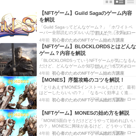
【NFTゲーム】Guild Sagaのゲーム内容
を解説
「Guild Sagaってどんなゲーム？」「ホワイトペ
ーパー全部読むのダルいんですけど？」今回は私
も以前から気になっているピクセルアートなNFT
4年前
初心者のためのNFTゲーム始め方講座
ゲーム、「Guild Saga」のゲーム内容をまとめて
【NFTゲーム】BLOCKLORDSとはどんな
います。まだローンチされていないゲームです
ゲーム？内容を解説
が、プレイするかどうかの参考になれば幸…
「BLOCKLORDSっていうNFTゲームが気になるん
だけど、どんなゲームか知りたい」「ホワイトペ
ーパーいちいち翻訳するのめんどう、だれかまと
4年前
初心者のためのNFTゲーム始め方講座
めてくれない？」「日本語の情報ほぼなくてよく
【MONES】序盤攻略のコツを解説！
分からん」そんな方のために、ひいては忘れっぽ
「とりあえずMONESインストールしたけど、最初
い自分のために、今回はホワイトペーパーや公式
はどーしたらいいの？」「なるべく効率よく進め
サイ…
たい」今回は私が実際にプレイしてみて気づいた
4年前
初心者のためのNFTゲーム始め方講座
攻略のコツを解説します！序盤の攻略に役立つと
思うので（そう思いたい）ぜひ参考にしてみて下
【NFTゲーム】MONESの始め方を解説
さい。 ゲーム内容について詳しく知りたい方はこ
ちらMO…
「MONES面白そうだけどどうやって始めればいい
の？」MONESに興味があるけど、どうやって始め
たらいいか分からない方向けに解説していきま
4年前
初心者のためのNFTゲーム始め方講座