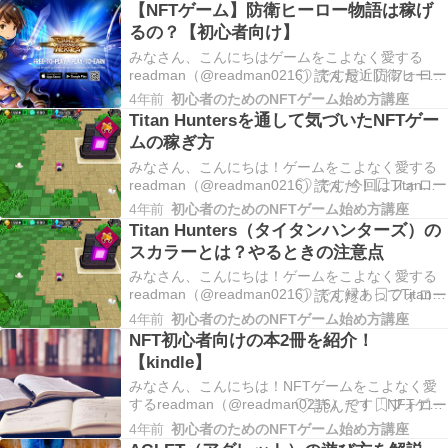
【NFTゲーム】防衛ヒーロー物語は稼げ
るの？【初心者向け】
みなさん、こんにちはゲームをこよなく愛する
readman（@readman0216）です最近防衛ヒーロ
ー物語をプレイしているのですが案外面白くて、
4年前
初心者のためのNFTゲーム始め方講座
NFTゲーム初心者さんも気軽にプレイできそうだ
Titan Huntersを通して気づいたNFTゲー
なぁと思ったので紹介してみようと思います。ま
ムの稼ぎ方
たこの記事では実際に稼げるのか？や始め方に…
みなさん、こんにちは！ゲームをこよなく愛する
readman（@readman0216）です 今回はTitan
Huntersに参入して気づいたNFTゲームのベストな
4年前
初心者のためのNFTゲーム始め方講座
稼ぎ方をメモ代わりに書いていこうと思います。
Titan Hunters（タイタンハンターズ）の
参入時期遅すぎはNGこれはね、別に仮想通貨とか
スカラーとは？やるときの注意点
だけじゃなくて株とかF…
みなさん、こんにちは！ゲームをこよなく愛する
readman（@readman0216）です縁あってTitan
Huntersのスカラーをする機会があったので、実際
4年前
初心者のためのNFTゲーム始め方講座
に経験してみて気づいた点などをメモ代わりに書
NFT初心者向けの本2冊を紹介！
いていきたいと思います。 スカラーはどこで募集
【kindle】
してる？たいていのNFTゲ…
みなさん、こんにちは！NFTゲームをこよなく愛
するreadman（@readman0216）です「NFTゲー
ムに興味があるけどそもそもNFTについてよく知
4年前
初心者のためのNFTゲーム始め方講座
らない」「NFTゲーム始めたけどもっとNFTの基