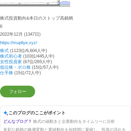
株式投資動向&本日のストップ高銘柄
6
2022年12月
(1347日)
https://mupliye.xyz/
株式
(1123位/6,604人中)
株式初心者
(103位/445人中)
女性投資家
(67位/269人中)
低位株・ボロ株
(15位/57人中)
仕手株
(15位/72人中)
このブログのここがポイント
株式の値動きと企業動向をタイムリーに分析
多彩な銘柄の株価変動と業績動向を短時間に凝縮し、投資の流れを