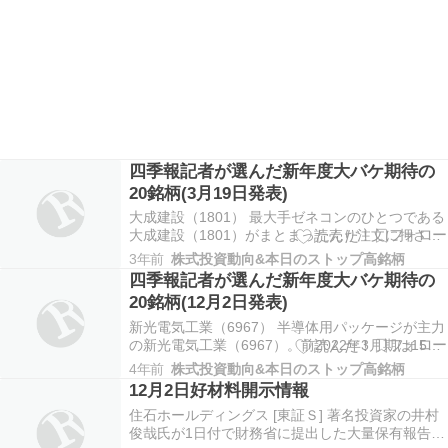
四季報記者が選んだ新年度大バケ期待の
20銘柄(3月19日発表)
大成建設（1801） 最大手ゼネコンのひとつである
大成建設（1801）がまとまった売り注文に押され
て大幅続落。午前11時24分現在では前日比340円
3年前
株式投資動向&本日のストップ高銘柄
（7.7％）安の4090円で売買されている。 サンリ
四季報記者が選んだ新年度大バケ期待の
オ（8136） 「ハローキティ」などキャラクター商
20銘柄(12月2日発表)
品の企画・販売が主力のサンリオ…
新光電気工業（6967） 半導体用パッケージが主力
の新光電気工業（6967）。前2022年3月期は15期
ぶりに最高益を更新。勢いは止まらず、今期も最
4年前
株式投資動向&本日のストップ高銘柄
高益の大幅な更新を目指す。今後の需要増進への
12月2日好材料開示情報
準備も余念がない。新潟県妙高市の工場には280億
住石ホールディングス [東証Ｓ] 著名投資家の井村
円を投じて生産能力の増強を図る。稼働は2…
俊哉氏が1日付で財務省に提出した大量保有報告書