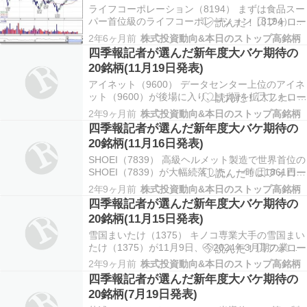
ライフコーポレーション（8194） まずは食品スー
パー首位級のライフコーポレーション（8194）。
首都圏と近畿圏で集中展開し、売り場改装や商品
2年6ヶ月前
株式投資動向&本日のストップ高銘柄
開発、ネットスーパー伸長などで、新店・既存店
四季報記者が選んだ新年度大バケ期待の
とも好調に推移。1月に今2024年2月期業績予想を
20銘柄(11月19日発表)
上方修正した。 三菱商事（8058） 200…
アイネット（9600） データセンター上位のアイネ
ット（9600）が後場に入り､上げ幅を拡大した。午
後1時49分現在､前日比29円（1.6％）高の1794円
2年9ヶ月前
株式投資動向&本日のストップ高銘柄
で推移している。一時は1806円まで上伸した。 ジ
四季報記者が選んだ新年度大バケ期待の
ェイドグループ（3558） 靴中心の通販｢ロコンド｣
20銘柄(11月16日発表)
を展開しているジェイド…
SHOEI（7839） 高級ヘルメット製造で世界首位の
SHOEI（7839）が大幅続落した。一時は1861円ま
で下落し､連日で年初来安値を更新した。午後1時
2年9ヶ月前
株式投資動向&本日のストップ高銘柄
30分現在､前日比49円（2.5％）安の1885円で推移
四季報記者が選んだ新年度大バケ期待の
している。 ロボット ペイメント（4374） ネット
20銘柄(11月15日発表)
決済代行サービス…
雪国まいたけ（1375） キノコ専業大手の雪国まい
たけ（1375）が11月9日、今2024年3月期の業績
計画を上方修正した。材料費や電力費の上昇が採
2年9ヶ月前
株式投資動向&本日のストップ高銘柄
算を圧迫し、連続減益は避けられないものの、生
四季報記者が選んだ新年度大バケ期待の
産現場の効率化による原価低減が奏功。需要期の
20銘柄(7月19日発表)
秋冬シーズンを含む下期（2023年10月～2…