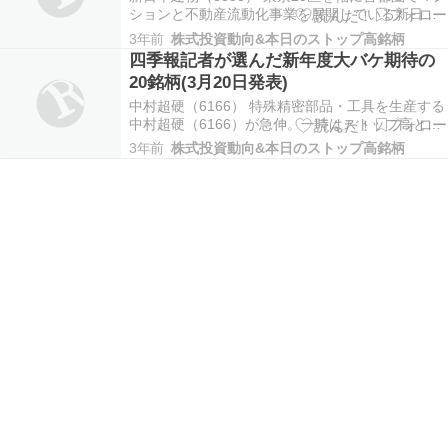
ションと不動産流動化事業を展開している新日本
建物（8893）が反発した。一時は521円まで上昇
3年前
株式投資動向&本日のストップ高銘柄
し、2月28日の昨年来高値506円を更新した。午後
四季報記者が選んだ新年度大バケ期待の
1時46分現在、前営業日比21円（4.4％）高の502
20銘柄(3月20日発表)
円で推移している。 JNSホー…
中村超硬（6166） 特殊精密部品・工具を生産する
中村超硬（6166）が急伸。一時はストップ高とな
る前日比100円高の673円をつけた。17日引け後に
3年前
株式投資動向&本日のストップ高銘柄
千葉大学との共同研究における進捗を発表し、買
い材料視された。 Link－U（4446） 漫画アプリな
どコンテンツ配信を手掛けるLi…