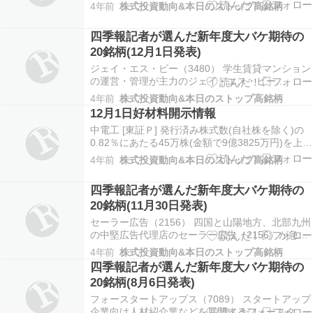
によれば、井村俊哉氏の同社株式保有比率は
4年前
株式投資動向&本日のストップ高銘柄
7.65％となり、新たに5％を超えたことが判明し
た。 ユニフォームネクスト [東証Ｇ] 12月31日現在
四季報記者が選んだ新年度大バケ期待の
の株主を対象に1→4の株式分割を実施する…
20銘柄(12月1日発表)
ジェイ・エス・ビー（3480） 学生賃貸マンション
の運営・管理が主力のジェイ・エス・ビー
（3480）が買い優勢で反発。3日ぶりに年初来高
4年前
株式投資動向&本日のストップ高銘柄
値を更新しており、午前10時7分時点では前日比
12月1日好材料開示情報
90円（2.1％）高の4455円で売買されている。
中電工 [東証Ｐ] 発行済み株式数(自社株を除く)の
Birdman（7063） ブランディング支援…
0.82％にあたる45万株(金額で9億3825万円)を上限
に、12月1日朝の東証の自己株式立会外買付取引
4年前
株式投資動向&本日のストップ高銘柄
「ToSTNeT-3」で自社株買いを実施する。 住友重
機械工業 [東証Ｐ] 子会社住友重機械建機クレーン
四季報記者が選んだ新年度大バケ期待の
の株式を日立建機 […
20銘柄(11月30日発表)
セーラー広告（2156） 四国と山陽地方、北部九州
の中堅広告代理店のセーラー広告（2156）が急騰
した。一時は365円ストップ高まで上伸し、8月30
4年前
株式投資動向&本日のストップ高銘柄
日の年初来高値350円を更新した。午後0時42分現
四季報記者が選んだ新年度大バケ期待の
在、前日比22円（7.7％）高の307円で推移してい
20銘柄(8月6日発表)
る。 大同特殊鋼（5471） …
フォースタートアップス（7089） スタートアップ
企業向け人材紹介業などを展開するフォースター