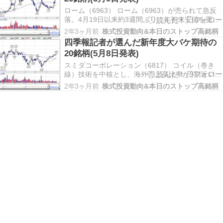
買い付けを行っている極…
ローム（6963） ローム（6963）が売られて急反
落。4月19日以来約3週間ぶりに年初来安値を更新
し､午前10時16分時点では前日より235.5円
2年3ヶ月前
株式投資動向&本日のストップ高銘柄
（10.5％）安の2019円となっている。 オリックス
四季報記者が選んだ新年度大バケ期待の
（8591） リース国内首位で生保や不動産など幅広
20銘柄(5月8日発表)
く手がけるオリックス（859…
スミダコーポレーション（6817） コイル（巻き
線）技術を中核とし、海外売上高比率が9割近い電
子部品メーカーであるスミダコーポレーション
2年3ヶ月前
株式投資動向&本日のストップ高銘柄
（6817）の今2024年12月期第1四半期（2024年1
～3月）実績は、営業利益が11億9400万円（前年
同期比47.2％減）と低調な出足だっ…