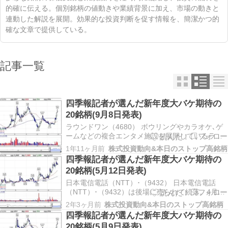
的確に伝える。個別銘柄の値動きや業績背景に加え、市場の動きと
連動した解説を展開。効果的な投資判断を促す情報を、簡潔かつ的
確な文章で提供している。
記事一覧
四季報記者が選んだ新年度大バケ期待の
20銘柄(9月8日発表)
ラウンドワン（4680） ボウリングやカラオケ､ゲ
ームなどの複合エンタメ施設を展開しているラウ
ンドワン（4680）が後場に入り､一段高した。午後
1年11ヶ月前
株式投資動向&本日のストップ高銘柄
1時50分現在､前日比38円（4.3％）高の918円と大
四季報記者が選んだ新年度大バケ期待の
幅続伸している。一時は921円まで上伸した。 ナ･
20銘柄(5月12日発表)
デックス（7435） 中部地方…
日本電信電話（NTT）･（9432） 日本電信電話
（NTT）･（9432）は後場に売られて続落。4月19
日に付けた年初来安値を更新しており､午後1時44
2年3ヶ月前
株式投資動向&本日のストップ高銘柄
分現在では前日比3円（1.8％）安の164.9円で取引
四季報記者が選んだ新年度大バケ期待の
されている。 極洋（1301） 水産品の貿易･加工･
20銘柄(5月9日発表)