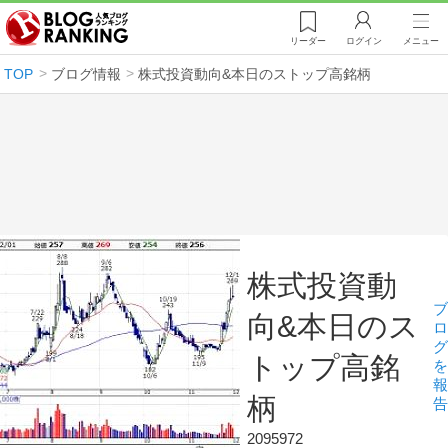
リーダー
ログイン
メニュー
TOP
ブログ情報
株式投資動向&本日のストップ高銘柄
株式投資動
ブ
向&本日のス
ロ
グ
トップ高銘
を
報
柄
告
2095972