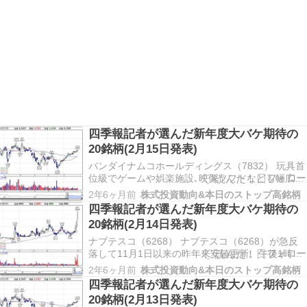
四季報記者が選んだ新年度大バケ期待の
20銘柄(2月15日発表)
バンダイナムコホールディングス（7832） 玩具首
位級でゲームや娯楽施設､映像ソフトなども幅広く
手がけるバンダイナムコホールディングス
2年6ヶ月前
株式投資動向&本日のストップ高銘柄
（7832）が急落して12月18日につけた昨年来安値
四季報記者が選んだ新年度大バケ期待の
を約2カ月ぶりに更新。 ペプチドリーム（4587）
20銘柄(2月14日発表)
創薬ベンチャーのペプチドリーム（4587）…
ナブテスコ（6268） ナブテスコ（6268）が急反
落して11月1日以来の昨年来安値更新。午後1時57
分現在では前日より460円（15.9％）安い2430円
2年6ヶ月前
株式投資動向&本日のストップ高銘柄
で東証プライム市場の値下がり率銘柄ランキング
四季報記者が選んだ新年度大バケ期待の
の2位となっている。 源ホールディングス
20銘柄(2月13日発表)
（3561） 博多ラーメン｢一風堂｣を展…