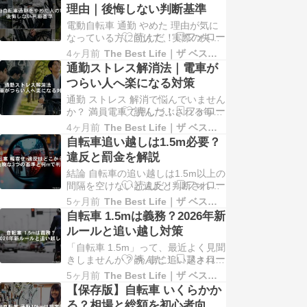
像はイメージです。 朝の満員電車に
理由｜後悔しない判断基準
押し込まれて、会社に着く前からす
電動自転車 通勤 やめた 理由が気に
でに疲れている…。 そんな毎日を変
なっている方に向けて、実際の失敗
えたくて、「電車に乗らない通勤方
例や後悔しないための判断基準を分
法」を探してい…
4ヶ月前
The Best Life｜ザ ベスト ライフ
かりやすく解説します。 朝の満員電
通勤ストレス解消法｜電車が
車に押し込まれて、会社に着く前か
つらい人へ楽になる対策
らもう疲れている…。 そんな毎日を
通勤 ストレス 解消で悩んでいません
変えたくて、「電動自転車通勤」に
か？ 満員電車で押しつぶされる毎日
興味を持った人も多いと思います。
や、長時間の通勤による疲れに悩ん
実際、電車に…
4ヶ月前
The Best Life｜ザ ベスト ライフ
でいませんか？🚃 朝の混雑や遅延、
自転車追い越しは1.5m必要？
周囲への気遣いが重なることで、仕
違反と罰金を解説
事が始まる前からすでに消耗してし
結論 自転車の追い越しは1.5m以上の
まう…。そんな状態が続くと、「こ
間隔を空けないと違反と判断される
のままでいいのか」と感じるのも無
可能性があります。 幅寄せは明確な
理はありません…
5ヶ月前
The Best Life｜ザ ベスト ライフ
距離基準がないものの、危険と判断
自転車 1.5mは義務？2026年新
されれば青切符の対象になるケース
ルールと追い越し対策
もあります。 1.5m未満でも即違反で
「自転車 1.5m」って、最近よく見聞
はないが危険と判断されるとNG 自
きしませんか？🚲 車に追い越される
転車への幅寄せは違反とされる可能
瞬間にヒヤッとしたり、幅寄せっぽ
性あり…
5ヶ月前
The Best Life｜ザ ベスト ライフ
く感じたり…。「この距離で本当に
【保存版】自転車 いくらかか
安全？」と不安になる人は多いはず
る？相場と総額を初心者向け