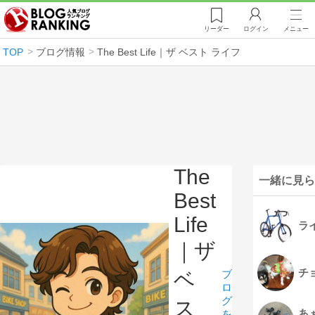
リーダー
ログイン
メニュー
TOP
ブログ情報
The Best Life｜ザ ベスト ライフ
The
一緒に見ら
Best
Life
ラ
｜ザ
チ
ベ
ブ
ロ
グ
ス
あ
を