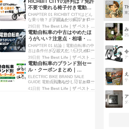
RICHBIT CITYの評判は？免許
25位
走行性能、軽さ、乗り心地、パーツ
T
不要で乗れる椅子付き電動バ
品質まで細かく設計された、趣味性
イクを正直レビュー
CHAPTER 01 RICHBIT CITYはどん
の高い電動アシスト自転車です。 一
な乗り物？まず結論から解説 まず結
般的な電動アシスト自転車は、買い
論からいうと、RICHBIT CITYは「マ
物…
26位
29日前
The Best Life｜ザ ベスト ライフ
み
マチャリ感のある電動自転車は苦
電動自転車の中古はやめたほ
2
手。でも、通勤や街乗りをもっとス
うがいい？注意点・相場・ど
マートにしたい」という大人に向い
こで買うべきか解説
CHAPTER 01 結論｜電動自転車の中
た次世代モビリティです。 見た目は
27位
古は条件付きならアリ。ただし個人
コンパクトな自転車の…
令
売買は慎重に まず結論からいうと、
39日前
The Best Life｜ザ ベスト ライフ
電動自転車の中古は「絶対にやめた
電動自転車のブランド別セー
ほうがいい」とまでは言い切れませ
ル・クーポンまとめ｜
28位
ん。 ただし、普通の自転車と同じ感
え
MOVE・PELTECH・cyma・
ELECTRIC BIKE BRAND SALE
覚で「安いから」という理由だけで
wimoの安く買う方法
GUIDE 電動自転車を少しでもお得に
選ぶと、あとから後悔しやすいのも
選ぶなら、ブランドごとのセール・
事実です…
41日前
The Best Life｜ザ ベスト ライフ
クーポン情報を確認しておくことが
29位
ア
大切です。 電動自転車は、通勤・通
ダ
学・買い物・子どもの送り迎えな
ど、毎日の移動を快適にしてくれる
便利な乗り物です。 ただし、一…