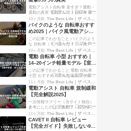
モデルが増え、通勤前の微調整や週
電動アシスト自転車 楽すぎ？運動・
末ライド前のチェックがぐっと楽に
通勤の真実 電動アシスト自転車 楽す
なりました。 仏式/米式/英式…どれ
ぎ？運動・通勤の真実 電動アシスト
に…
10ヶ月前
The Best Life｜ザ ベスト ライフ
自転車 楽すぎってホント？——通勤
バイクのような 自転車おすす
ルート20.4kmを3回実走。 速度・心
め2025｜バイク風電動アシス
拍・電力量で“楽すぎ”の正体を数字
ト＆おしゃれモデル徹底比較
この記事でわかること バイクのよう
で暴きます。 結論ざっくり “楽す
な 自転車（モーターサイクル風デザ
ぎ”に感じるのは発進・坂・向かい…
イン）の最新事情 選び方の軸：見た
10ヶ月前
The Best Life｜ザ ベスト ライフ
目・アシスト方式・法令適合・重
電動 自転車 小型 おすすめ｜
量・航続距離 比較対象：CAVET II／
14–20インチ軽量モデル【室内
ADO／JP STARS（※本編で仕様を
保管・折りたたみ】
この記事でわかること 電動 自転車
表で比較） 購入前チェック：公道走
小型 おすすめモデルを編集部が厳選
行の可否・バッテリー・保管/盗…
選び方の軸：タイヤ径・重量・折り
11ヶ月前
The Best Life｜ザ ベスト ライフ
たたみやすさ・バッテリー寿命 比較
電動アシスト 自転車 規制緩和
対象：MOVE X・MOVE XS・MOVE
【完全解説2025】
Sの3モデル 保管の工夫：室内・屋外
一次情報サマリー（当サイト独自）
の具体策とメンテの基礎 最近では、
参考にしたのは：警察庁・国交省な
電動アシスト自転車の中で…
どの公式資料や、最新ニュース 注目
11ヶ月前
The Best Life｜ザ ベスト ライフ
ポイント：アシスト比率や速度制限
CAVET II 自転車 レビュー
がどう見直されるか 利用シーン：通
【完全ガイド】失敗しない9の
勤・子育て・買い物・観光・配送な