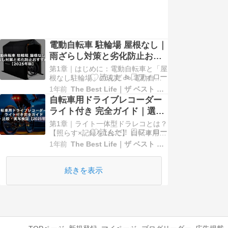
電動自転車 駐輪場 屋根なし｜
雨ざらし対策と劣化防止おす
すめ方法【2025年版】
第1章｜はじめに：電動自転車と「屋
根なし駐輪場」の現実 🚲 電動自転
車 駐輪場 屋根なしの環境に自転車を
1年前
The Best Life｜ザ ベスト ライフ
置いている方は多く、都市部マンシ
自転車用ドライブレコーダー
ョンや月極駐輪場では特に一般的で
ライト付き 完全ガイド｜選び
す。しかし、雨ざらしや直射日光に
方・比較・実写検証【2025年
第1章｜ライト一体型ドラレコとは？
さらされた電動自転車は、バッテリ
最新版】
【照らす×記録を1台で】 自転車用ド
ーの寿命短縮・サビ・盗難リスクな
ライブレコーダー ライト付き を探し
ど数多くの問題…
1年前
The Best Life｜ザ ベスト ライフ
ているなら、まず“ライト一体型”の
本質を押さえておくと後の機種選び
がラクになります。ここでは仕組
続きを表示
み・メリット／デメリット・向き不
向きまでを、実走視点で分かりやす
く整理します…