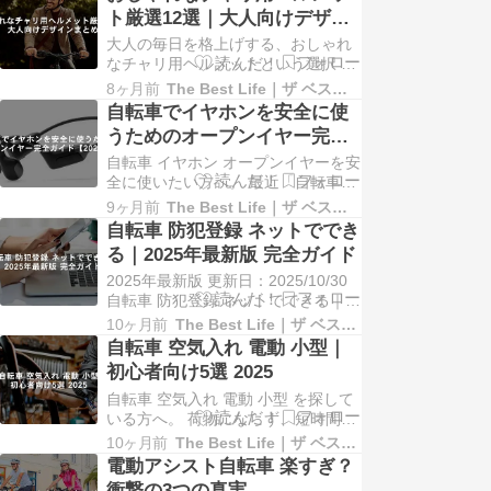
電動自転車で10キロはしんどい？結
ト厳選12選｜大人向けデザイ
論、条件次第でかなり現実的です
ンまとめ
大人の毎日を格上げする、おしゃれ
「電動自転車なら10キロくらい余裕
なチャリ用ヘルメットという選択 結
でしょ」と思う一方で、 毎日の通勤
論から言うと、今は おしゃれと安全
と…
8ヶ月前
The Best Life｜ザ ベスト ライフ
性を両立できるチャリ用ヘルメット
自転車でイヤホンを安全に使
を選ぶ時代です。 自転車に乗る機会
うためのオープンイヤー完全
が増えた今、ヘルメットはただの安
ガイド【2025年版】
自転車 イヤホン オープンイヤーを安
全装備ではなく、 日常のスタイルを
全に使いたい方へ。 最近「自転車に
自然に引き立てる存在へと変わって
乗りながらイヤホンって、やっぱり
きました。 …
9ヶ月前
The Best Life｜ザ ベスト ライフ
危ないの…？」と不安を感じる声が
自転車 防犯登録 ネットででき
増えており、街中やサイクリングロ
る｜2025年最新版 完全ガイド
ードでも耳を塞がない“オープンイヤ
2025年最新版 更新日：2025/10/30
ー型イヤホン”の利用者が目立つよう
自転車 防犯登録 ネットでできる｜ま
になりました。 「音楽・ラジオで気
ず結論と全体像 自転車 防犯登録 ネ
分を上げた…
10ヶ月前
The Best Life｜ザ ベスト ライフ
ットでできるか？結論：一部地域・
自転車 空気入れ 電動 小型｜
事業者でオンライン手続きが可能で
初心者向け5選 2025
す。 ただし全国一律ではないため、
自転車 空気入れ 電動 小型 を探して
対応地域の確認・必要書類・シール
いる方へ。 荷物にならず、短時間で
受取方法を先に押さえましょう…
しっかり入る――そんな“ちょうどい
10ヶ月前
The Best Life｜ザ ベスト ライフ
い”1本が欲しいですよね。 最近は
電動アシスト自転車 楽すぎ？
USB-C充電やオートストップ対応の
衝撃の3つの真実