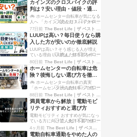
カインズのクロスバイクの評
子育て中のパパママにとって、電動
判は？安い理由・値段・通勤
自転車 子ども乗せモデルは、日々の
で使えるか解説
🚲 ホームセンター自転車が気になる
移動をかなりラクにしてくれる心強
人へ 「カインズのクロスバイクや自
いアイテムです。 子ども乗せ電動自
転車って、評判はどうなの？」 結
転車は、…
77日前
The Best Life｜ザ ベスト ライフ
論、カインズのクロスバイクは「本
LUUPは高い？毎日使うなら購
格スポーツバイク」というより、価
入した方が安いのか徹底解説
格を抑えて街乗り・短距離通勤に使
LUUPは高い？そう感じる人が増え
いたい人向けです。 安く買いやすい
ている理由 LUUPは、都市部を中心
一方で、長距離通勤や本格的なスポ
に急速に普及している電動モビリテ
ーツ走行を考えて…
80日前
The Best Life｜ザ ベスト ライフ
ィサービスです。 「駅までちょっと
ホームセンターの自転車は危
移動したい」「徒歩だと少し遠い」
険？後悔しない選び方を徹底
といった場面で便利に使えるため、
解説【2026年版】
🚲 ホームセンター自転車の真実
利用者もかなり増えています。 実際
「ホームセンターの自転車って危険
に使ってみると、 ✅ アプリですぐ乗
なの？」 ホームセンターへ行くと、
れる …
88日前
The Best Life｜ザ ベスト ライフ
1万円台〜2万円台の安い自転車を見
満員電車から解放｜電動モビ
かけることがありますよね。 しかし
リティおすすめと選び方
その一方で、 ⚠️ 「壊れやすいって聞
電動モビリティ おすすめが気になっ
いた…」 ⚠️ 「通勤で使って大丈
ている方に向けて、免許不要で使え
夫？」 ⚠️ 「専門店じゃないと危険な
る最新の移動手段や選び方を初心者
の…
4ヶ月前
The Best Life｜ザ ベスト ライフ
にも分かりやすく解説します。 ※画
電動自転車通勤をやめた人の