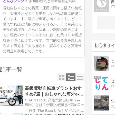
多角的視点と最新情報を網羅
自
電動自転車とその購買・運用に関する幅広い情報
を、実用性と安全性を重視しながら詳細に解説し
ています。中古購入で重要なポイントや、どこで
購入すれば経済的に抑えられるか、子ども乗せモ
デルの選び方、さらには新しい制度の変更点ま
で、現代のライフスタイルに合った乗り方や選択
肢を丁寧に伝えています。専門的な要素を親しみ
初心者サイ
やすく伝える工夫も施され、読みやすさと実用性
の両立を実現しています。
22位
記事一覧
23位
じ
高級電動自転車ブランドおす
すめ7選｜おしゃれな海外e-
24位
Bikeと購入先を比較【2026
CHAPTER 01 高級電動自転車（e-
S
年】
Bike）とは？一般モデルとの違い 高
級電動自転車とは、単に価格が高い
11日前
The Best Life｜ザ ベスト ライフ
自転車ではありません。 デザイン、