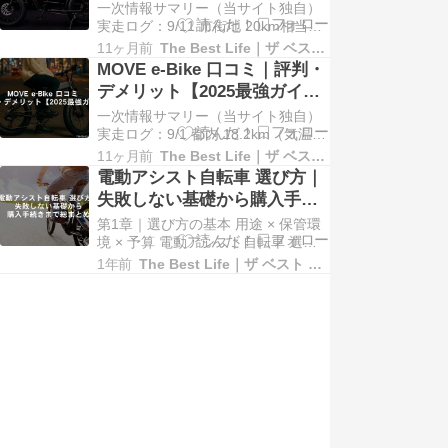
選び方
一次情報サマリー（当サイト独自）
ど、身近な日常 まとめ：規制緩和は
実走ログ：9/11 市街地 20km相当
「もっと便利になる」期待と「安全
（平坦＋緩斜面）／アシスト挙動の
面への配慮」が…
11ヶ月前
The Best Life｜ザ ベスト ライフ
体感記録 口コミ集計：2024年9月〜
MOVE e-Bike 口コミ｜評判・
2025年9月の公開レビューを抽出・
デメリット【2025最強ガイ
重複除外（SNS/販売店/公式） 価格
ド】
一次情報サマリー（当サイト独自）
レンジ：CAVET II は￥376,000-税込
実走ログ：9/1 都内 18.2km（気温
み価格・送…
35℃）／消費 162Wh／平均
11ヶ月前
The Best Life｜ザ ベスト ライフ
19.8km/h 口コミ集計：2024年9月〜
電動アシスト自転車 選び方｜
2025年9月の公表レビュー124件（星
失敗しない基礎から購入手続
4.3/5.0） 価格レンジ：MOVE X 37.6
きまで総まとめ
第1章｜選び方の基本 用途 × 保管環
万円（9/4時点）／発売：202…
境 × 予算 電動アシスト自転車 選び
方で迷ったら、まずは「用途」「保
1年前
The Best Life｜ザ ベスト ライフ
管環境」「予算（総保有コスト）」
の3点を固めるのが近道。以下の手順
で埋めていくと、候補は自然に2〜3
モデルに絞れます。 用途 保管環境
予算＝TCO サイズ＆試乗 3分診…