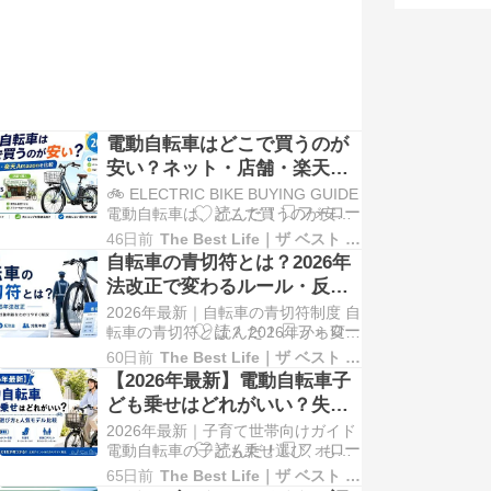
電動自転車はどこで買うのが
安い？ネット・店舗・楽天
Amazonを比較【2026年】
🚲 ELECTRIC BIKE BUYING GUIDE
電動自転車は、どこで買うのが安い
のか。 電動自転車を買うときに迷い
46日前
The Best Life｜ザ ベスト ライフ
やすいのが、「ネットと店舗、結局
自転車の青切符とは？2026年
どこで買うのが一番お得なのか」と
法改正で変わるルール・反則
いう点です。 楽天・Amazon・
金・対象年齢をわかりやすく
2026年最新｜自転車の青切符制度 自
Yahoo!ショッピングなどのネット通
解説
転車の青切符とは？ 2026年から変わ
販は、価格比較がし…
るルールをわかりやすく解説 2026年
60日前
The Best Life｜ザ ベスト ライフ
から始まる自転車の青切符制度。身
【2026年最新】電動自転車子
近な違反も対象になるため、基本ル
ども乗せはどれがいい？失敗
ールを確認しておきましょう。 「自
しない選び方と人気モデル比
2026年最新｜子育て世帯向けガイド
転車でも青切符を切られるの？」
較
電動自転車の子ども乗せ選び、もう
「反則金はいくらかかるの？」「イ
迷わなくて大丈夫です。 毎日の保育
ヤホ…
65日前
The Best Life｜ザ ベスト ライフ
園・幼稚園の送迎、買い物、通勤。