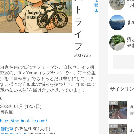
し
報
ト
告
ラ
ま
イ
猫
フ
＠
2097735
東京在住の40代サラリーマン、自転車ライフ研
究家の、Taz Yama（タズヤマ）です。毎日の生
活を「自転車」でちょっとだけ豊かにしていま
す。様々な自転車の悩みを持つ方へ、“自転車で
サイクリン
迷わない人生”を届けたいと思っています。
6
46位
2023年01月
(1297日)
き
月数回
https://the-best-life.com/
47位
自転車
(305位/1,601人中)
S