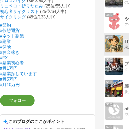
クロスバイク
(36位/99人中)
ミニベロ・折りたたみ
(25位/55人中)
初心者サイクリスト
(25位/64人中)
48位
サイクリング
(49位/133人中)
や
#節約
#仮想通貨
#ネット副業
49位
T
#副業
#保険
#お金稼ぎ
#FX
50位
#副業初心者
プ
#月1万円
#副業探しています
#月5万円
51位
#月10万円
腰
52位
of
このブログのここがポイント
53位