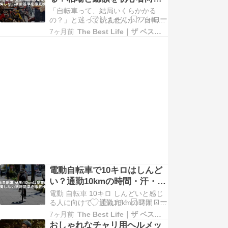
です。 そして2026年4月1日から、
に解説
「自転車って、結局いくらかかる
ここに直結する“新ルール”がスター
の？」と迷っていませんか？ 自転車
トします。 自動車が自転車の右側を
の価格は数千円から数十万円まで幅
通過…
7ヶ月前
The Best Life｜ザ ベスト ライフ
が広く、 初めて選ぶ人ほど「安いの
か高いのか分からない…」状態にな
りがちです。 しかも、自転車選びで
よくある失敗が 「本体価格だけを見
て決めてしまうこと」。 実際には、
防犯登録やライ…
電動自転車で10キロはしんど
い？通勤10kmの時間・汗・後
悔しない判断基準
電動 自転車 10キロ しんどいと感じ
る人に向けて、通勤10kmの時間・
汗・体力・後悔しない判断基準を解
7ヶ月前
The Best Life｜ザ ベスト ライフ
説します。 通勤10kmのリアル検証
おしゃれなチャリ用ヘルメッ