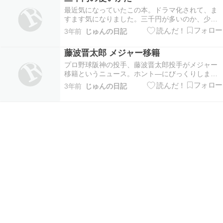
当のご飯が食べられるんです。その理由は、弁当
箱の構造…
最近気になっていたこの本。ドラマ化されて、ま
すます気になりました。三千円が多いのか、少な
いのか？これって、今、置かれているあなたの状
3年前
じゅんの日記
況によって変わってくるみたい。経済的に余裕が
あるのか場合は、安く感じるし、余裕がない場合
藤波晋太郎 メジャー移籍
は、高く感じるようです。三千円の使いかた。気
になる人はこち…
プロ野球阪神の投手、藤波晋太郎投手がメジャー
移籍というニュース。ホント―にびっくりしまし
たね。メジャー移籍の話はあまり出ていなかった
3年前
じゅんの日記
ので、ポスティングシステムでオークランドアス
レチックスと契約するとは。。。でも、藤波投手
はいずれメジャーへ挑戦する選手だと思ってまし
た。197ｃｍ…