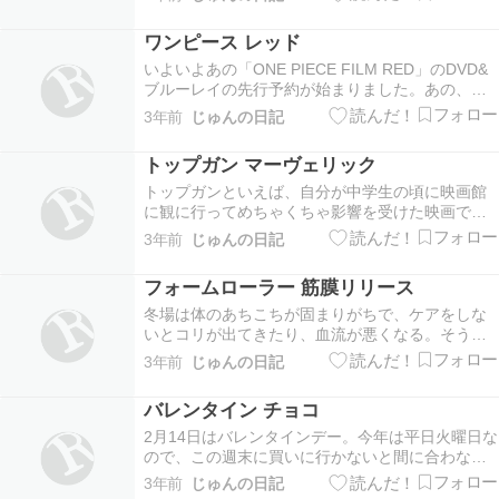
そこで、複数の引越し業者から引越し代金の見積
りを一括で出してくれるサイトがとても重宝しま
ワンピース レッド
す。時間がなくて、早めに引越し業者を探さなき
ゃいけない人に…
いよいよあの「ONE PIECE FILM RED」のDVD&
ブルーレイの先行予約が始まりました。あの、
「ウタ」の素晴らしい音楽と感動的なストーリー
3年前
じゅんの日記
を自宅で思う存分楽しみたい。みんな、そう思う
よね。発売日は6/14だけど、先行予約特典がすご
トップガン マーヴェリック
い。すでにアマゾンの先行予約特典付きは…
トップガンといえば、自分が中学生の頃に映画館
に観に行ってめちゃくちゃ影響を受けた映画で
す。多感な学生にバッチリハマった映画の中で流
3年前
じゅんの日記
れる曲。サントラも買って毎日繰り返し聴いてた
記憶があります。そして若かりし頃のトム・クル
フォームローラー 筋膜リリース
ーズのかっこいいというか綺麗というか、憧れで
したね。そのトム…
冬場は体のあちこちが固まりがちで、ケアをしな
いとコリが出てきたり、血流が悪くなる。そうい
う時は、我が家にあるフォームローラーでしっか
3年前
じゅんの日記
り筋膜リリースです。最初は、続くか分からなか
ったので、1000円程度の安いフォームローラーを
バレンタイン チョコ
使っていました。でも、痛くてさぼりがち
に。。。知人に話…
2月14日はバレンタインデー。今年は平日火曜日な
ので、この週末に買いに行かないと間に合わな
い。義理チョコならわざわざ買いに行かなくて
3年前
じゅんの日記
も、ネットで購入してもいいんじゃない？毎年、