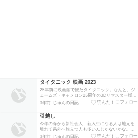
タイタニック 映画 2023
25年前に映画館で観たタイタニック。なんと、ジ
ェームズ・キャメロン25周年の3Dリマスター版と
して限定公開中です。若い人たちは、タイタニッ
3年前
じゅんの日記
クというとDVDやブルーレイでテレビで観るのが
当たり前だけど、映画館で観るとぜんぜん違いま
引越し
す。当時、映画館で観たこの映画は、いろんな意
味で圧…
今年の春から新社会人、新入生になる人は地元を
離れて県外へ旅立つ人も多いんじゃないかな。そ
うなると引越し費用はできるだけ抑えたいもの。
3年前
じゅんの日記