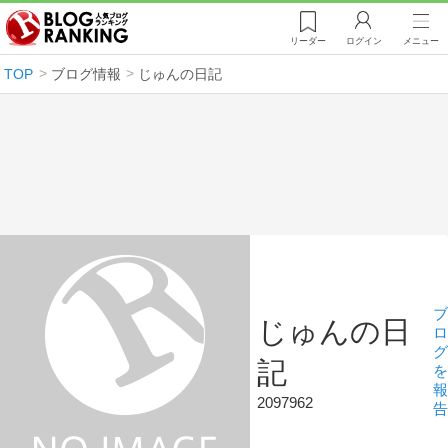
リーダー
ログイン
メニュー
TOP
ブログ情報
じゅんの日記
ブ
じゅんの日
ロ
グ
記
を
報
2097962
告