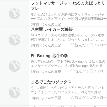
フットマッサージャー ねるまえほっとリ
いう状態。まっ、仕方ないですね。こう寒いと我
フレ
が家の加湿…
妻が足の冷えとむくみ解消にフットマッサージャ
ーが気になると言っていたので、早速調査開始。
フットマッサ―ジャーといえば、椅子やソファー
3年前
じゅんの日記
に座って足を垂直に入れてマッサージするタイプ
八村塁 レイカーズ移籍
がほとんど。しか～し。寝ながら、足をもみほぐ
NBAウィザーズの八村塁選手がレイカーズへ電撃
してくれるタイプがパナソニックさんから出てい
移籍が決定しましたね。びっくりしましたよ、ほ
るのですね。そ…
んとに。ただ、今期は先発出場がなく出番が少な
3年前
じゅんの日記
かったのが気になっていました。チームの戦術や
チーム編成に八村選手が入っていなかったのか？
Fit Boxing 北斗の拳
理由は分かりませんが、レイカーズへ移籍となる
と、一層面白…
任天堂switchのソフトでFit Boxingといえば人気の
エクササイズゲーム。そのFit Boxingの北斗の拳バ
ージョンが発売されているって知ってました？北
3年前
じゅんの日記
斗の拳と言えば、伝説の格闘系アニメ。北斗神拳
の伝承者・ケンシロウが愛と哀しみを背負い救世
まるでこたつソックス
主として成長していく姿を描い…
うちの嫁がこの冬のベストアイテムと言っている
のが「まるでこたつソックス」。冷え性の嫁がい
ろいろ試してみて、今までの中で最高のソックス
3年前
じゅんの日記
だそう。その名のとおり、このソックスを履くと
こたつの中に入ってるかのようにポカポカになる