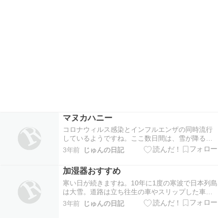
マヌカハニー
コロナウィルス感染とインフルエンザの同時流行
しているようですね。ここ数日間は、雪が降るな
ど気温が低下しているので、気温の低下→体温の
3年前
じゅんの日記
低下→免疫力が低下→コロナとインフルエンザの
同時感染みたいになっているのかな。そういう時
加湿器おすすめ
こそ免疫力を上げるための食べ物に注目して積極
的に摂っていき…
寒い日が続きますね。10年に1度の寒波で日本列島
は大雪。道路は立ち往生の車やスリップした車な
どで、高速道路や一般道路で渋滞。私もアマゾン
3年前
じゅんの日記
で注文した商品が日時指定で昨日の午前中に届く
予定だったのが、一日遅れで本日午前中に届くと