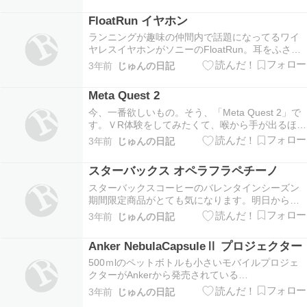
楽天で売れ行きが好調なのが、このショーコラ&バ
FloatRun イヤホン
リトロ。サクサクのバタークッキーでパリッと食
感のコーティ…
ランニングが趣味の仲間内で話題になってるワイ
ヤレスイヤホンがソニーのFloatRun。耳をふさが
ないイヤホンでしかもワイヤレス。耳に引っ掛け
3年前
じゅんの日記
るタイプですね。耳から少し浮いている構造なん
だけど、音質はめちゃくちゃクリア。思った以上
Meta Quest 2
に快適だと評判です。直接耳に触れないため、長
時間装…
今、一番欲しいもの。そう、「Meta Quest 2」で
す。ＶR体験をしてみたくて、喉から手が出るほど
欲しいヘッドセットです。知人に聞くところ、没
3年前
じゅんの日記
入感がハンパなく、あっという間に1，2時間は過
ぎるらしい。利用可能なゲームも増えてきて、こ
スターバックス オペラフラペチーノ
れからどんどん発展していく予感が。。。この…
スターバックスコーヒーのバレンタインシーズン
期間限定商品がとても気になります。明日から発
売されるのは「オペラ フラペチーノ」。スタバの
3年前
じゅんの日記
バレンタイン特別商品はいろんなチョコレートが
味わえるので、毎回とても楽しみです。フランス
Anker NebulaCapsuleⅡ プロジェクター
の伝統的なチョコレートケーキといえばフラン
ス。そのフラン…
500ｍlのペットボトルも小さいモバイルプロジェ
クターがAnkerから発売されている
NebulaCapsuleⅡです。コンパクトだけど品質は
3年前
じゅんの日記
一級品。重量は約740ｇで持ち運びにも便利。最大