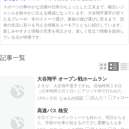
スポーツの華やかな活躍や日常のちょっとした工夫まで、幅広いジ
ャンルを軽やかに伝える構成になっています。大谷翔平選手の堂々
たるプレーや、冬のスイーツ選び、家族の遊び選びに至るまで、読
者の生活に彩りを与える情報をユーモアとともに紹介しています。
親しみやすさと情報の充実を両立させ、楽しく役立つ情報を提供し
ている点が特徴です。
記事一覧
大谷翔平 オープン戦ホームラン
さすが、大谷翔平選手ですね。現地時間２８日
（日本時間３月１日）にアリゾナ州で行われたエ
ンゼルスとのオープン戦で「1番指名打者」で出
1年5ヶ月前
じゅんの日記
場。ピッチャーは今季アストロズからエンゼルス
へ移籍した大谷翔平の花巻東高校の先輩である菊
高速バス 格安
池雄星。カウント3-2のからの６球目をいきなり左
翼席に運んだ…
今日でゴールデンウィークも終わり。明日からま
た、学校や仕事が始まるので少し憂鬱な人も多い
んじゃないかな。新幹線は軒並み満員で高速も渋