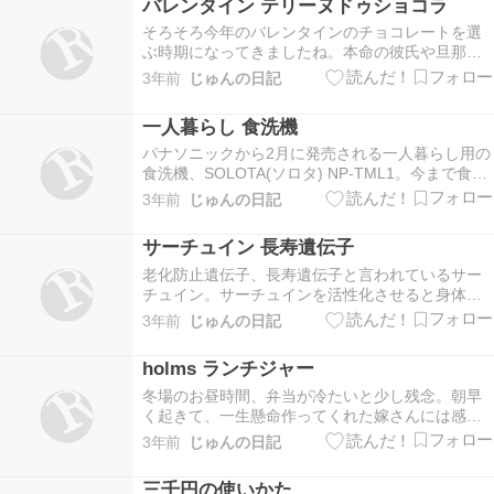
バレンタイン テリーヌドゥショコラ
らしい。たかが靴下なのに、そんなに？と思っ
て、オカモトの公…
そろそろ今年のバレンタインのチョコレートを選
ぶ時期になってきましたね。本命の彼氏や旦那様
には、特別なチョコレートを贈りたいもの。一般
3年前
じゅんの日記
的なブランドチョコレートもいいけど、たまには
ちょっとおしゃれなテリーヌショコラなんていい
一人暮らし 食洗機
かもしれませんね。少し大人な感じがして、本命
さんも喜びそう…
パナソニックから2月に発売される一人暮らし用の
食洗機、SOLOTA(ソロタ) NP-TML1。今まで食洗
機というと、家族用サイズがほとんど。コンパク
3年前
じゅんの日記
トサイズで容量も少し小さめの食洗機があればい
いのになあと思っていたおひとり様も多かったは
サーチュイン 長寿遺伝子
ず。だって、食事した後の食器洗いってなかな…
老化防止遺伝子、長寿遺伝子と言われているサー
チュイン。サーチュインを活性化させると身体の
老化現象を遅らせる働きがあるとのこと。そのサ
3年前
じゅんの日記
ーチュインを活性化する食べ物があるらしい。そ
れは、ザクロとライ麦。この二つの食材を摂取す
holms ランチジャー
ることを意識すれば、プラス20歳くらいは長生き
できるそう。…
冬場のお昼時間、弁当が冷たいと少し残念。朝早
く起きて、一生懸命作ってくれた嫁さんには感謝
はしているけど、もうちょっと温かかったらな
3年前
じゅんの日記
あ。というそこのだんな様。holmsのランチジャー
はその点心配いりませんよ。6時間後でも温かい弁
三千円の使いかた