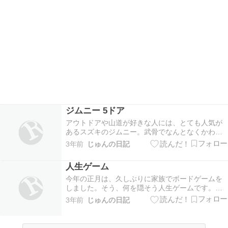
ジムニー 5ドア
アウトドアや山道が好きな人には、とても人気が
あるスズキのジムニー。武骨でなんとなくかわい
いフロントマスク。ジムニーは、アウトドア好き
3年前
じゅんの日記
男性はもちろんだけど、女子からも人気がある
車。そのジムニー、なんと5ドアが出るらしいとの
人生ゲーム
情報が。。。インドの子会社であるスズキ「マル
チ・スズキ・イ…
今年の正月は、久しぶりに家族でボードゲームを
しました。そう、何を隠そう人生ゲームです。人
生ゲームって皆さんもご存じの通り、奥が深い。
3年前
じゅんの日記
自分の判断で、一気に運が開けて医者になった
り、なかなかアルバイト生活から抜け出せず、苦
しい生活を送ったりとリアル現実と重なる点も多