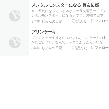
100インチの大画面で鮮明な映像が観れて、スピー
メンタルモンスターになる 長友佑都
カーもなかなかのものです。もし、音響が物足…
今一番気になっている本がこの長友選手の「「メ
ンタルモンスター」になる」です。36歳で日本代
表になり、サッカーワールドカップカタール2022
3年前
じゅんの日記
では、若い選手を引っ張り見事ドイツやスペイン
を破った戦いは見事でした。テレビで「若い時
プリンケーキ
は、めちゃくちゃネガティブだった」ということ
を語ってい…
プリンとケーキ好きにはたまらない。ケーキの中
が丸ごとプリンなんて。今まであったらいいなだ
ったやつです。上沼さんの某番組でも取り上げら
3年前
じゅんの日記
れていて、絶賛でしたね。ケーキは4層構造になっ
ていて、上からカラメルソース、ふんわりムー
ス、プリン、スポンジケーキというから間違いな
いですね。一度…