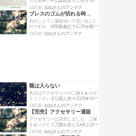
りお見舞い申し上げます。そして被
嬉しいです。やはり先祖供養初めて
災された方のために、日々働いてい
2，3年後くらいから、変わっていく
12日前
ねねさんのアンテナ
らっしゃる方々へありがとうござい
方が多い気がします。…
ブレスのゴムが切れる時…
ます。熊本に知り合いや親戚はいな
石のことでご連絡頂いて思い出した
いのですが、熊本から何度か対面鑑
のですが、何年か前にブレスを送っ
定に来てくださった方がいらっしゃ
た方のお話です。届いてすぐ切れた
ったので、心配になって思わずメー
16日前
ねねさんのアンテナ
というので、送り返してもらいまし
ルしてしまいました。で…
た。最初は私の作り方がよくなかっ
たのかなと思って、いろんなメーカ
ーのゴムや結び方で検証してゴムを
かえました。しかしその後もすぐ切
れたと連絡があって、ま…
龍は入らない
先日はアクセサリーのご縁をありが
とうございました。すべての方へ発
送が完了しています。宜しくお願い
18日前
ねねさんのアンテナ
致します。これはご本人の許可も得
【完売】アクセサリー通販
て、書かせて頂いています。何度か
アクセサリーは完売しました。ご縁
鑑定に来てくださった方で、日蓮系
をありがとうございましたm(_ _)m
の修験道の前世が強い方でした。も
今回、携帯メールでお申し込みの方
ちろん先祖供養のこともお伝えした
22日前
ねねさんのアンテナ
が多くみられました。当選された方