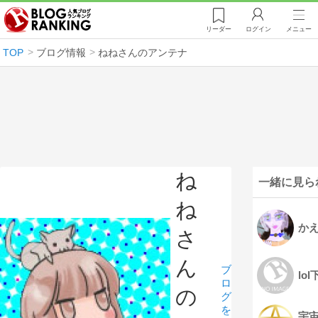
リーダー
ログイン
メニュー
TOP
ブログ情報
ねねさんのアンテナ
ね
一緒に見ら
ね
か
さ
ん
ブ
lo
ロ
の
グ
を
宇