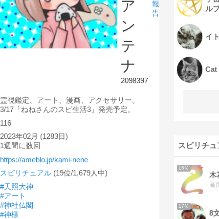
ア
報
ル
告
ン
イ
テ
ナ
Cat
2098397
霊視鑑定、アート、漫画、アクセサリー。
3/17「ねねさんのスピ生活3」発売予定。
116
2023年02月
(1283日)
1週間に数回
スピリチュ
https://ameblo.jp/kami-nene
16位
スピリチュアル
(19位/1,679人中)
木
高
#天照大神
#アート
#神社仏閣
17位
8
#神様