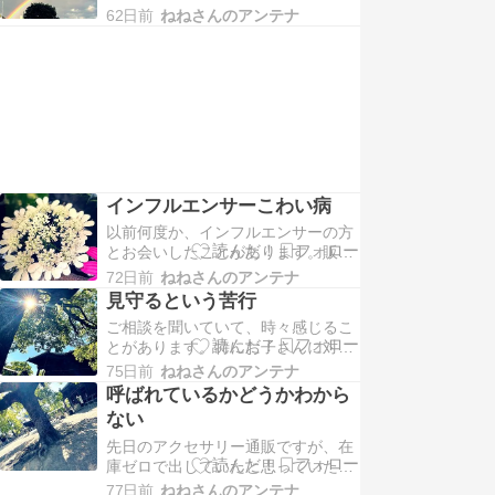
た。朝起きて仕事してたらいつの間
開帳の日に行こうと一人で行ってき
62日前
ねねさんのアンテナ
にかもう夜になってた・・というよ
ました＾＾；お不動様と…
うな一日で、以前はどうやってブロ
グ更新していたんだろうと、ふと感
じるようになりました。ブログが無
人（※読んでいる人がいない）にな
ってるんじゃないかと思い…
インフルエンサーこわい病
以前何度か、インフルエンサーの方
とお会いしたことがあります。販売
系の方だったり、講師の方だったり
72日前
ねねさんのアンテナ
と色々ですが、どちらも綺麗な方で
見守るという苦行
魔女系パワーの方でした。講師の方
ご相談を聞いていて、時々感じるこ
は夢に出てきて、手を握ってこられ
とがあります。特にお子さんに対し
ました。私のことを認識されている
て多いですが、他人に対しても同様
のは知っていたのですが、まさか引
75日前
ねねさんのアンテナ
になりがちな方もいらっしゃいま
っ張られるとは思わずに…
呼ばれているかどうかわから
す。色々口をだしたり、助け船を出
ない
したくなる時もあると思います。お
先日のアクセサリー通販ですが、在
子さんの年齢によっては、勿論必要
庫ゼロで出していたと思っていたカ
な時もあります。しかし成人してい
イヤナイトは通常通り通販できてい
るお子さんに関しては、「…
77日前
ねねさんのアンテナ