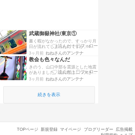
初めて見ました。【愛宕神社】一駅
ぶんくらい歩いて移動した先の、出
世の階段はまぁまぁ疲…
武蔵御嶽神社/東京①
書く暇がなかったので、すっかり月
日が流れてしまったのですが、4月
に私用があって、東京に行ってきま
3ヶ月前
ねねさんのアンテナ
した。折角なので、一日目は以前か
教会も色々なんだ
ら行きたかった武蔵御嶽神社さんに
きのう、山口中部を震源とした地震
行ってきました。御嶽駅に向かう途
がありました。山口県は二つ大きめ
中の電車がすごく可愛かったです。
の活断層がありまして、そのうちの
シートのデザインも可愛い＾＾森っ
3ヶ月前
ねねさんのアンテナ
一つの近くで揺れたようです。最近
ぽいデザインがツボでし…
備蓄のストックの消費期限が切れた
ので、買い足さないとなぁと思って
続きを表示
いた矢先でした。最近色んな場所が
揺れているという印象がありますの
で、備えないといけませ…
TOPページ
新規登録
マイページ
ブログリーダー
広告掲載
利用規約
ヘルプ