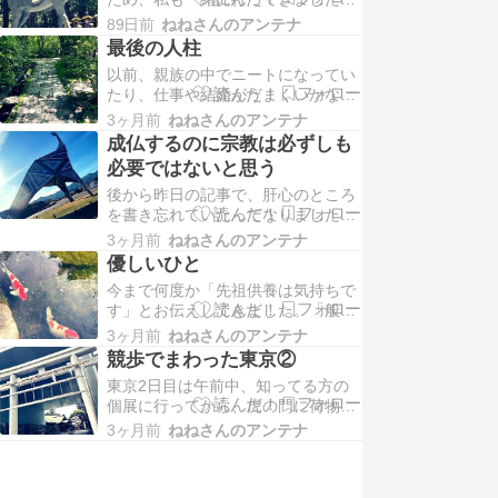
今度は家族の病気対応などにまた追
一日目が大阪で、次の日奈良をまわ
われてバタバタしていました。色紙
89日前
ねねさんのアンテナ
ったのですが、ずっと欲しかった春
をけっこうお待た…
最後の人柱
日大社の藤守りをゲットできまし
以前、親族の中でニートになってい
た。わーい('ω')ﾉｼ春にしか売ってい
たり、仕事や結婚がうまくいかない
ないので、中々タイミングが合いま
方は、「人柱」のように先祖の厄を
せんでした；；2日間ずっと天気が
3ヶ月前
ねねさんのアンテナ
受けている可能性があると書いたこ
良かったです。行…
成仏するのに宗教は必ずしも
とがあります。私も昔はそうでし
必要ではないと思う
た。私の母方の従弟で一人、そうい
後から昨日の記事で、肝心のところ
うひとがいます。1、2年前くらい
を書き忘れていたってなりました＾
に、猫谷さんが仕事先で訪問した家
＾；きのう、般若心経のことを書か
のことで私にこう言ってき…
3ヶ月前
ねねさんのアンテナ
せてもらいましたが、真面目な方は
優しいひと
先祖供養の方法を熱心に踏襲されま
今まで何度か「先祖供養は気持ちで
す。逆に言うと、方法が合っていれ
す」とお伝えしてきました。「般若
ば供養できていると思いがちなの
心経を唱えているので、先祖供養で
で、きのうの記事を書かせて頂きま
3ヶ月前
ねねさんのアンテナ
きています」「お坊さんと一緒にや
した。しかし方法ではなく…
競歩でまわった東京②
ってるので大丈夫です」と、過去に
東京2日目は午前中、知ってる方の
言われたことがあるのですが、そん
個展に行ってから、虎の門に荷物を
な方でも先祖が頼ってきたことがあ
預けて、徒歩で神社を巡りました。
りました。言葉にはエネルギーが乗
3ヶ月前
ねねさんのアンテナ
【虎ノ門 金刀比羅宮】田舎では考え
ります。それが言霊なん…
られない空間にある神社・・＾＾；
四神が鳥居にくっついているのを、