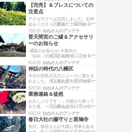
たようです；；けっこう早い段階で
【完売】＆ブレスについての
売り切れていたそうで、教えて頂き
注意点
ありがとうございました。メール検
アクセサリーは完売しました。お申
索しても出て来ず、メールも開けず
込みくださった皆様、ご縁のあった
で、在庫ゼロのままアップしたのか
皆様、誠にありがとうございまし
な？と勘違いしてしまい…
78日前
ねねさんのアンテナ
た。当選された方には一度はメール
普天間宮のご縁＆アクセサリ
を送らせて頂いています。迷惑メー
ーのお知らせ
ルフォルダも含めて、ご確認くださ
-通販のお知らせ-今週末の
い。大玉カイヤナイトなのですが…
「5/24（日曜日）20時頃」に久々に
コレクションにしていた石なので、
アクセサリー通販を予定していま
試しに出してみようと思っ…
81日前
ねねさんのアンテナ
す。明日中には、石の写真を事前ア
神話の時代の八幡区
ップできるようにする予定です。も
今日の宮島火災のニュースに驚かさ
しご縁がありましたらよろしくお願
れました。消えずの霊火堂が全焼し
いいたします。ここ数年は落ちつい
たそうですが、火は別の場所にも保
ていたのですが、最近また沖縄に引
82日前
ねねさんのアンテナ
管してあるそうで、無事と聞いてほ
っ張られ始めたなぁと思い…
業務連絡＆徒然
っとしました。6月に恐らく宮島に
お久しぶりです；；大阪から帰って
行く予定なんですが、上にあがる予
きた後、一日お休みは頂いていたん
定はないので、焼け跡を見ることな
ですが、ハードな鑑定が続いたり
いかもしれません。4月に氣比神宮
83日前
ねねさんのアンテナ
と、疲れからか久々にヘルペスにな
に行きました。去年から…
春日大社の藤守りと斑鳩寺
りました_(:3 」∠)_すぐ病院に行っ
先日、猫谷さんが大阪に用事がある
たので、もう治りかけていますが、
ため、私も一緒に行ってきました。