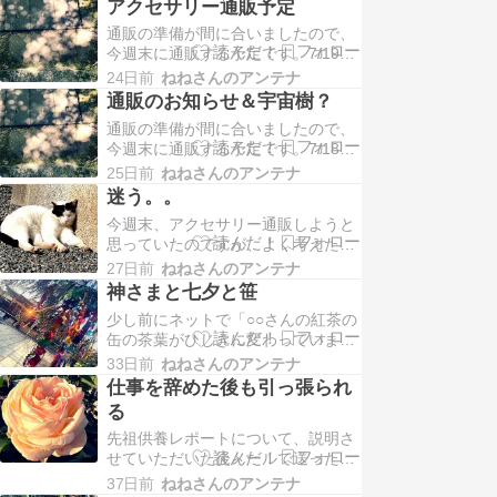
し、相性の良い神社仏閣…
アクセサリー通販予定
にはメールを送っていますが念のた
通販の準備が間に合いましたので、
め、迷惑メールフォルダもご確認く
今週末に通販する予定です。7/19の
ださい。対面鑑定が押してしまっ
19時頃に通販をする予定でいます。
て、遅くなりました；；すみませ
24日前
ねねさんのアンテナ
今回はブレス10点、ペンダント5点
ん。通販用のショッピ…
通販のお知らせ＆宇宙樹？
になります。珍しいアンダラクリス
通販の準備が間に合いましたので、
タルのペンダントを出します。ご縁
今週末に通販する予定です。7/18ま
がありましたら宜しくお願い致しま
でにアクセサリーの詳細をアップし
す。＜通販にあたってのご注意＞※
25日前
ねねさんのアンテナ
て、7/19の19時頃に通販をする予定
今回も一応、抽…
迷う。。
でいます。ご縁がありましたら宜し
今週末、アクセサリー通販しようと
くお願い致します。そしてアクセサ
思っていたのですが、よく考えたら
リー通販の準備をしていて石を触っ
週末は三連休で鑑定で全部埋まって
ていた時、なぜか宇宙樹？のような
27日前
ねねさんのアンテナ
いました。。夜に通販できるかもし
巨大な木が視…
神さまと七夕と笹
れませんが、ちょっと迷っていま
少し前にネットで「○○さんの紅茶の
す。もう少し近くなったらお知らせ
缶の茶葉がひじきに変わっています
します＾＾；あと、行ってみたいア
ように」という願いが笹に書かれて
フタヌーンティーがあって、一人で
33日前
ねねさんのアンテナ
あったという話を読んで、笑いが止
は行けないのでまわりを誘…
仕事を辞めた後も引っ張られ
まりませんでした。今でも思い出す
る
と「ひじき」の絶妙さに笑ってしま
先祖供養レポートについて、説明さ
います。願いを書いた方は○○さんが
せていただいた後メールで送った方
少し嫌いでそんなことを書いたの
から、これを今まで無料で送ってた
か、むしろ好きすぎて…
37日前
ねねさんのアンテナ