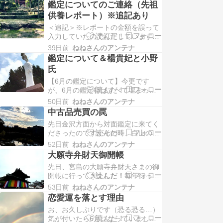
なんて・・つっこまれるのもわかり
鑑定についてのご連絡（先祖
ますかっこわらい、みたいな感じで
供養レポート）※追記あり
笑いつきで、（またもや）言われて
＜追記＞※レポートの金額を誤って
しまいました。やはりかっこわらい
入力していたので訂正しています。
ですかねー。ですよねー。自分でも
正しくは+3000円です。（深夜の更
わかってるんですが、一…
39日前
ねねさんのアンテナ
新はよくない・・・ですね；；）お
鑑定について＆楊貴妃と小野
久しぶりです＾＾；できればこの文
氏
言から始まりたくない今日この頃で
【6月の鑑定について】今更です
す。以前から自分でもどうかと思っ
が、6月の鑑定枠はすべて埋まって
ていたのですが、ご指摘頂くことが
います。今日以降お申込みの方は7
ありました。業務負…
50日前
ねねさんのアンテナ
月の日程を書いて頂けますと幸いで
中古品売買の罠
す。----------------------------------------
先日金沢方面から対面鑑定に来てく
-------------------------以前から薄々感
ださったのですがその時、白山の話
じて…
になりました。地元の方はけっこう
52日前
ねねさんのアンテナ
な割合で、白山に登山に行っている
大願寺弁財天御開帳
と聞いて驚きました。あんなに標高
先日、宮島の大願寺弁財天さまの御
高い山なのに？！って。山口は標高
開帳に行ってきました！毎年行って
低い山ばかりなので、いつかは登っ
いるし、今年は猫谷さんと行こうと
てみたい憧れの山です。素敵な金箔
53日前
ねねさんのアンテナ
思って御開帳当日は諦めて、猫谷さ
を頂いたので、いつか絵…
恋愛運を落とす理由
んの仕事の休みに合わせて今週末に
お、お久しぶりです（恐る恐る…）
行く予定でした。「日曜…雨予報だ
気が付いたら6月になっていまし
って…」って言われて、それなら御