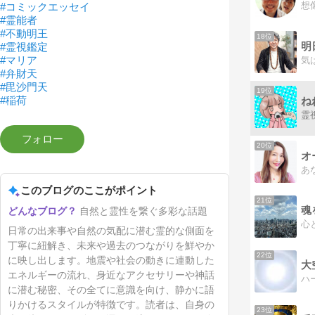
想
#コミックエッセイ
#霊能者
#不動明王
18位
明
#霊視鑑定
#マリア
#弁財天
#毘沙門天
19位
#稲荷
ね
20位
このブログのここがポイント
21位
自然と霊性を繋ぐ多彩な話題
日常の出来事や自然の気配に潜む霊的な側面を
丁寧に紐解き、未来や過去のつながりを鮮やか
22位
に映し出します。地震や社会の動きに連動した
エネルギーの流れ、身近なアクセサリーや神話
に潜む秘密、その全てに意識を向け、静かに語
りかけるスタイルが特徴です。読者は、自身の
23位