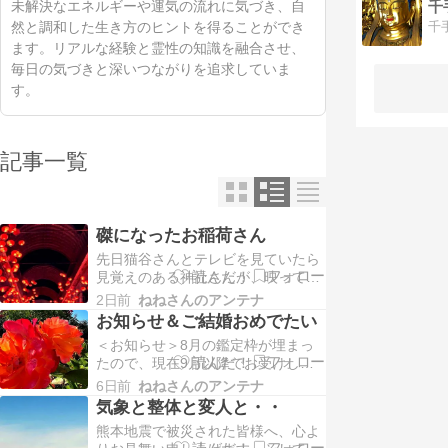
千
未解決なエネルギーや運気の流れに気づき、自
然と調和した生き方のヒントを得ることができ
ます。リアルな経験と霊性の知識を融合させ、
毎日の気づきと深いつながりを追求していま
す。
記事一覧
磔になったお稲荷さん
先日猫谷さんとテレビを見ていたら
見覚えのある神社さんが、映ってい
ました。以前、漫画に描いたことが
2日前
ねねさんのアンテナ
あったお稲荷さんでした。漫画を読
お知らせ＆ご結婚おめでたい
まれていない方にざっくり説明する
＜お知らせ＞8月の鑑定枠が埋まっ
と、下記のような感じでした。元々
たので、現在9月以降でお受けして
は龍神が祀られていたようなのです
います。お急ぎの方はいったん、ご
が、いつの時代からか？神社の方が
6日前
ねねさんのアンテナ
相談ください。最近、鑑定のリピー
現世利益に走って、お稲…
気象と整体と変人と・・
ターさんで、立て続けにご結婚が決
熊本地震で被災された皆様へ、心よ
まったというお話を聞いて、とても