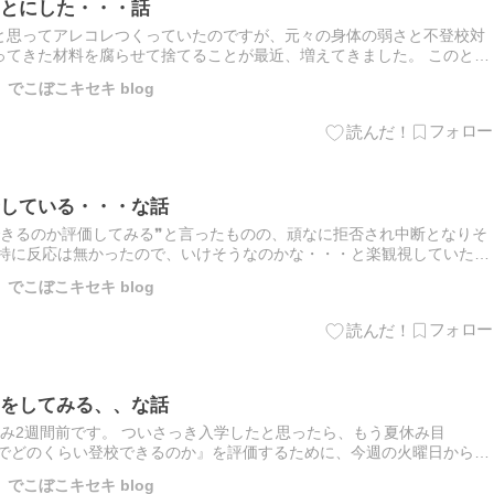
とにした・・・話
と思ってアレコレつくっていたのですが、元々の身体の弱さと不登校対
ってきた材料を腐らせて捨てることが最近、増えてきました。 このとこ
 The post 夕飯づくりをお休みすることにした・・・話 …
でこぼこキセキ blog
している・・・な話
できるのか評価してみる❞と言ったものの、頑なに拒否され中断となりそ
は特に反応は無かったので、いけそうなのかな・・・と楽観視していたの
 The post 思ったより午後登校が定着している・・・な…
でこぼこキセキ blog
をしてみる、、な話
み2週間前です。 ついさっき入学したと思ったら、もう夏休み目
階でどのくらい登校できるのか』を評価するために、今週の火曜日から木
かけ The post 午前登校が可能なのか評価をしてみる、、な…
でこぼこキセキ blog