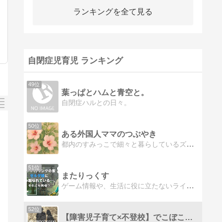
ランキングを全て見る
自閉症児育児 ランキング
49位
葉っぱとハムと青空と。
自閉症ハルとの日々。
50位
ある外国人ママのつぶやき
都内のすみっこで細々と暮らしているズボラ外国人おばちゃんです。特別支援学校に通う6歳娘と保育園児の3歳息子と(たまに夫の話も)の日記ブログを書いています。
51位
またりっくす
ゲーム情報や、生活に役に立たないライフハックなどゆるーく書いております。
52位
【障害児子育て×不登校】でこぼこキセキ blog