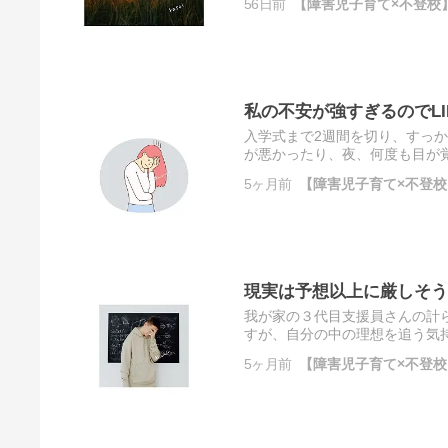
56日前
【障害児子育て×不登校】
私の不安が強すぎるのでL
入学式まで2週間を切り、すっか
が悪かったり、夜、何度も目が
きたので、あまり良くないなぁ・ T
5ヶ月前
【障害児子育て×不登校】
現実は予想以上に厳しそう
我が家の３代目支援員さんの計
すが、自分の中の理想を追う気
6年利用している放課後ディサービ 
5ヶ月前
【障害児子育て×不登校】