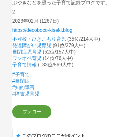
ぶやきなどを綴った子育て記録ブログです。
2
2023年02月
(1267日)
https://decoboco-kiseki.blog
不登校・ひきこもり育児
(35位/214人中)
発達障がい児育児
(91位/279人中)
自閉症児育児
(52位/157人中)
ワンオペ育児
(14位/76人中)
子育て情報
(133位/869人中)
#子育て
#自閉症
#知的障害
#障害児育児
このブログのここがポイント