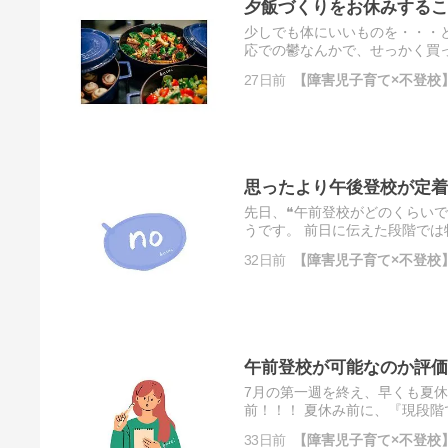
夕飯づくりをお休みするこ
少しでも体にいいものを・・・
応での鬱なんかで、せっかく買
ろの物価高で食費も爆上がり・・・
27日前
【障害児子育て×不登校】
思ったより午後登校が定着
先日、❝午前登校がどのくらい
うです。 前日に伝えた段階で
ですが、当日直前になってNOを言
32日前
【障害児子育て×不登校】
午前登校が可能なのか評価
7月の第一週を終え、早くも夏休
前！！！ 夏休み前に、『現段
曜日に午前中から登校できないか声
33日前
【障害児子育て×不登校】