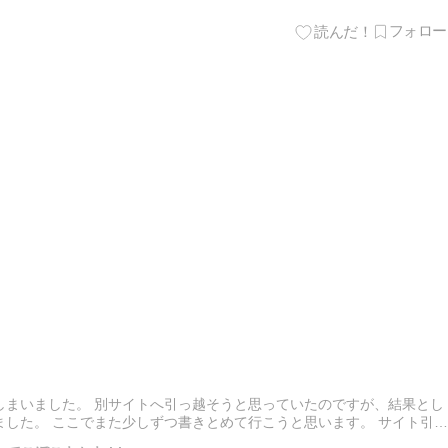
しまいました。 別サイトへ引っ越そうと思っていたのですが、結果とし
した。 ここでまた少しずつ書きとめて行こうと思います。 サイト引越
 post サイト引越しをやめた話 first ap…