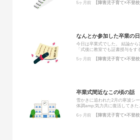
5ヶ月前
【障害児子育て×不登校】
なんとか参加した卒業の日
今日は卒業式でした。 結論から
「式後に教室でも証書授与をす
加してきました。 今日は、気圧のせ T
5ヶ月前
【障害児子育て×不登校】
卒業式間近なこの頃の話
雪かきに追われた2月の寒波シ
体調amp;気力共に復活してき
覚めがよい毎日です。 極端 The po
6ヶ月前
【障害児子育て×不登校】