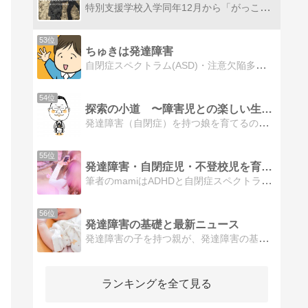
特別支援学校入学同年12月から「がっこういかない」となった知的障害×自閉症のでこぼこくんの登校サポート、母のつぶやきなどを綴った子育て記録ブログです。
53位
ちゅきは発達障害
自閉症スペクトラム(ASD)・注意欠陥多動性障害(ADHD)の男の子の療育日記です。イラストレーターのママが漫画も書いてます。岡山県岡山市
54位
探索の小道 〜障害児との楽しい生活〜
発達障害（自閉症）を持つ娘を育てるのは苦労も多いですが楽しいこともたくさん。ここでは主に楽しい思い出を語っていこうと思います。
55位
発達障害・自閉症児・不登校児を育てる子育て日記
筆者のmamiはADHDと自閉症スペクトラムの高校生男子と、不登校を小学生から続けている中学生男子を育てるシングルママ。保育士として勤務した経験と、自分の子育て経験をもとに、大変なママやパパに寄り添えるブログを目指しています。
56位
発達障害の基礎と最新ニュース
発達障害の子を持つ親が、発達障害の基礎知識、関連ニュースをまとめています。 自閉性・アスペルガー・精神遅滞・LD・ADHD 等 の発達遅れの目安も載せています。
ランキングを全て見る