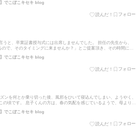
でこぼこキセキ blog
言うと、卒業証書授与式には出席しませんでした。 担任の先生から、
るので、そのタイミングに来ませんか？」とご提案頂き、その時間に参
he post なんとか参加した卒業の日 first a…
でこぼこキセキ blog
ーズンを何とか乗り切った後、風邪をひいて寝込んでしまい、ようやく、
たこの頃です。 息子くんの方は、春の気配を感じているようで、母より目
st 卒業式間近なこの頃の話 first app…
でこぼこキセキ blog