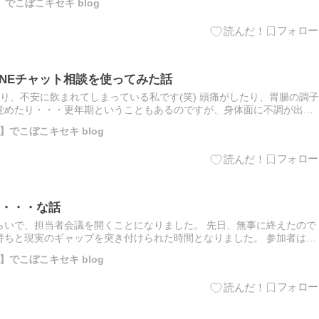
でこぼこキセキ blog
INEチャット相談を使ってみた話
り、不安に飲まれてしまっている私です(笑) 頭痛がしたり、胃腸の調子
覚めたり・・・更年期ということもあるのですが、身体面に不調が出て
he post 私の不安が強すぎるのでLINEチャット相…
でこぼこキセキ blog
・・・な話
らいで、担当者会議を開くことになりました。 先日、無事に終えたので
持ちと現実のギャップを突き付けられた時間となりました。 参加者は、
The post 現実は予想以上に厳しそう・・・な話 fi…
でこぼこキセキ blog