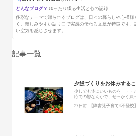
ゆったり綴る生活と心の記録
多彩なテーマで綴られるブログは、日々の暮らしや心模様
く、親しみやすい語り口で実感の伝わる文章が特徴です。
い空気を感じさせます。
記事一覧
夕飯づくりをお休みするこ
少しでも体にいいものを・・・
応での鬱なんかで、せっかく買
ろの物価高で食費も爆上がり・・・
27日前
【障害児子育て×不登校】