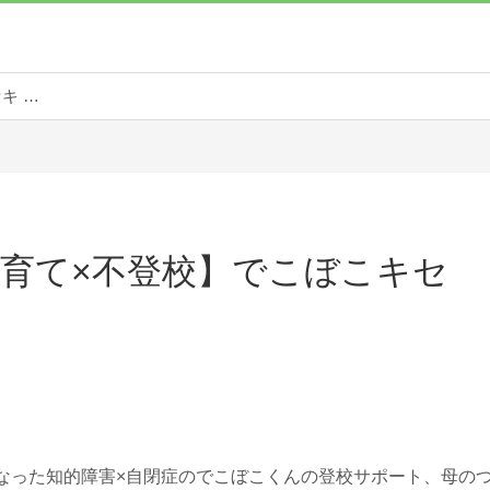
【障害児子育て×不登校】でこぼこキセキ blog
育て×不登校】でこぼこキセ
なった知的障害×自閉症のでこぼこくんの登校サポート、母の