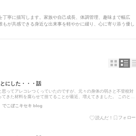
を丁寧に描写します。家族や自己成長、体調管理、趣味まで幅広
誰もが共感できる身近な出来事を軽やかに綴り、心に寄り添う優し
とにした・・・話
と思ってアレコレつくっていたのですが、元々の身体の弱さと不登校対
ってきた材料を腐らせて捨てることが最近、増えてきました。 このとこ
 The post 夕飯づくりをお休みすることにした・・・話 …
でこぼこキセキ blog