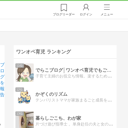
ブログ
リーダー
ログイン
メニュー
ワンオペ育児 ランキング
ブ
11位
でらこブログ│ワンオペ育児でもごきげんな主婦ブログ
ロ
子育て主婦のお役立ち情報。楽するために全力な筆者が知りたかった育児情報やおすすめグッズレビュー、お得情報、子育ての悩みの解決方法や在宅での副業のやり方・失敗談をシェア。ワンオペ育児中でもごきげんで豊かに暮らすための生活の工夫を発信中。
グ
を
報
12位
かぞくのリズム
告
テンパリストママが家族まるごと成長を目指して「家族育て」情報発信！
13位
暮らしごこち、わが家
片づけ遊び指導士 。単身赴任の夫と女のコ2人と男のコ1人のママ。ワンオペ育児奮闘中。雑誌CHANTOの第二回『収納&片づけグランプリ』にてグランプリ受賞
つ