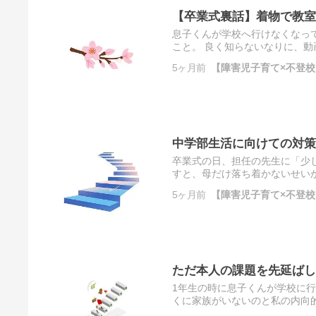
【卒業式裏話】着物で教室
息子くんが学校へ行けなくなっ
こと。 良く知らないなりに、
います。 リユース品の中には未使
5ヶ月前
【障害児子育て×不登校】
中学部生活に向けての対策
卒業式の日、担任の先生に「少
すと、母だけ落ち着かないせい
か、短いと捉えるかは、それぞれだろ
5ヶ月前
【障害児子育て×不登校】
ただ本人の課題を先延ばし
1年生の時に息子くんが学校に
くに家族がいないのと私の内向
的に周りにサポートを求めることが