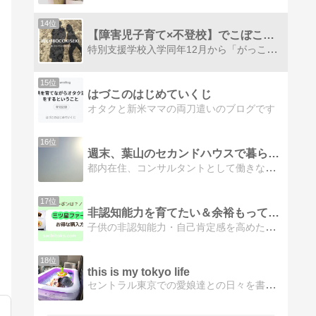
14位
【障害児子育て×不登校】でこぼこキセキ blog
特別支援学校入学同年12月から「がっこういかない」となった知的障害×自閉症のでこぼこくんの登校サポート、母のつぶやきなどを綴った子育て記録ブログです。
15位
はづこのはじめていくじ
オタクと新米ママの両刀遣いのブログです
16位
週末、葉山のセカンドハウスで暮らします〜子育て働くママブログ
都内在住、コンサルタントとして働きながら、3歳と5歳の男の子の育児真っ最中、週末時々葉山のセカンドハウスで週末を過ごしています。
17位
非認知能力を育てたい＆余裕もって子供と接したいママのブログ
子供の非認知能力・自己肯定感を高めたい2人育児・教育に奮闘する帰国子女×理系ママのブログ。教育・子育ての体験談やワンオペ育児で日々心に余裕をもつ工夫など子育てライフの情報を共有させて頂きたいです。
18位
this is my tokyo life
セントラル東京での愛娘達との日々を書き綴ります。Introduction for mother and children’s life in Tokyo