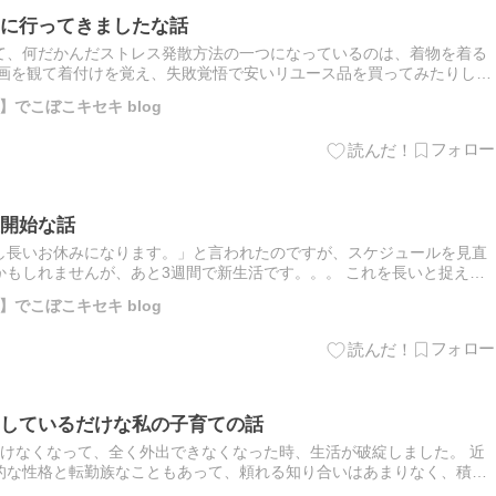
に行ってきましたな話
て、何だかんだストレス発散方法の一つになっているのは、着物を着る
動画を観て着付けを覚え、失敗覚悟で安いリユース品を買ってみたりして
用 The post 【卒業式裏話】着物で教室に行ってきました…
でこぼこキセキ blog
開始な話
し長いお休みになります。」と言われたのですが、スケジュールを見直
かもしれませんが、あと3週間で新生活です。。。 これを長いと捉える
 The post 中学部生活に向けての対策開始な話 fir…
でこぼこキセキ blog
しているだけな私の子育ての話
行けなくなって、全く外出できなくなった時、生活が破綻しました。 近
的な性格と転勤族なこともあって、頼れる知り合いはあまりなく、積極
で The post ただ本人の課題を先延ばししているだけな私…