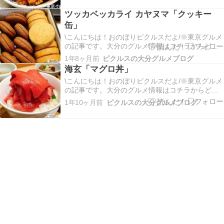
のみだよ。オープンの20分前で二組の先客が居た
ツッカベッカライ カヤヌマ「クッキー
よ。開店直前になると行列が伸びてきたから、遅
缶」
くても15…
\こんにちは！おのぼりピクルスだよ/※東京グルメ
の記事です。大分のグルメ情報はコチラからどう
ぞ今回は赤坂にある高級洋菓子店「ツッカベッカ
1年8ヶ月前
ピクルスの大分グルメブログ
ライ カヤヌマ」さんに行ってきたよ。最寄駅は溜
海玄「マグロ丼」
池山王駅、国会議事堂前駅、赤坂駅だねぇ。外観
\こんにちは！おのぼりピクルスだよ/※東京グルメ
の写真を撮り忘れちゃったけど、黒基調ですごく
の記事です。大分のグルメ情報はコチラからどう
ラグジュア…
ぞ今回は築地にある大人気のマグロ丼屋「海玄(シ
1年10ヶ月前
ピクルスの大分グルメブログ
ーゲン)」さんに行ってきたよ。場所は築地市場駅
から徒歩5分位のところにあるねぇ。「外観」結構
わかりやすい外観をしているから見つけやすい
ね！お昼…