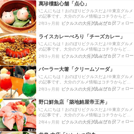
萬珍樓點心舗「点心」
よ。「看板」オープンは11時からで、お店自体
は…
\こんにちは！おのぼりピクルスだよ/※東京グルメ
の記事です。大分のグルメ情報はコチラからどう
ぞ今回は横浜中華街にある「萬珍樓點心舗(マンチ
2年3ヶ月前
ピクルスの大分グルメブログ
ンロウテンシンポ)」さんに行ってきたよ！ここは
老舗の萬珍樓さんの姉妹店で、点心に力を入れて
ライスカレーぺろり「チーズカレー」
いるお店みたい。朝から空いているみたいで、モ
ーニング…
\こんにちは！おのぼりピクルスだよ/※東京グルメ
の記事です。大分のグルメ情報はコチラからどう
ぞ今回は目黒区にあるカレー屋「ライスカレーぺ
2年3ヶ月前
ピクルスの大分グルメブログ
ろり」さんに行ってきたよ。場所は目黒駅から歩
いて15分ぐらいで、大通りに面しているよ。「看
パーラー大箸「クリームソーダ」
板」中はカウンター席のみで狭いから、あんまり
大荷物だと…
\こんにちは！おのぼりピクルスだよ/※東京グルメ
の記事です。大分のグルメ情報はコチラからどう
ぞ今回は渋谷区にあるカフェ「パーラー大箸」さ
2年3ヶ月前
ピクルスの大分グルメブログ
んに行ってきたよ！場所は東急プラザ渋谷の6Fだ
よ。店内はテーブル席のみで、注文はテーブル上
野口鮮魚店「築地鮪屋帝王丼」
に置かれているQRコードでするよ。「いちごみる
くのクリ…
\こんにちは！おのぼりピクルスだよ/※東京グルメ
の記事です。大分のグルメ情報はコチラからどう
ぞ今回は墨田区の東駒形にある海鮮丼のお店「野
2年4ヶ月前
ピクルスの大分グルメブログ
口鮮魚店」さんに行ってきたよ。最寄駅は本所吾
妻橋なんだけど、スカイツリーのある押上駅から