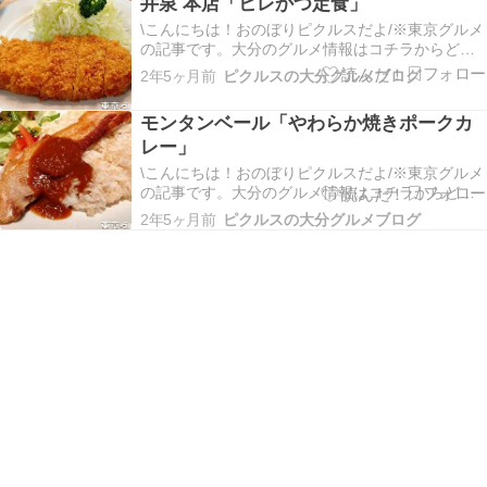
井泉 本店「ヒレかつ定食」
もやや距離があるけど歩いていけるよ！狙うのは1
日2食限定…
\こんにちは！おのぼりピクルスだよ/※東京グルメ
の記事です。大分のグルメ情報はコチラからどう
ぞ今回は上野御徒町方面にある老舗とんかつ屋
2年5ヶ月前
ピクルスの大分グルメブログ
「井泉 本店」に行ってきたよ。箸で切れるとんか
つが食べられるらしくてワクワクするね！「外
モンタンベール「やわらか焼きポークカ
観」土曜日のオープン20分前ぐらいからどんどん
レー」
行列が出来て…
\こんにちは！おのぼりピクルスだよ/※東京グルメ
の記事です。大分のグルメ情報はコチラからどう
ぞ​今回は恵比寿にあるおいしいカレー屋「モンタ
2年5ヶ月前
ピクルスの大分グルメブログ
ンベール」さんに行ってきたよ。恵比寿駅からも
近いけど、一応渋谷駅からでも頑張れば歩いて行
ける距離だよ。「メニュー」※2024年3月時点店
内はテ…