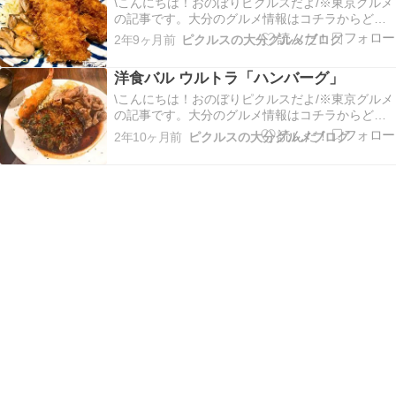
はソフ…
\こんにちは！おのぼりピクルスだよ/※東京グルメ
の記事です。大分のグルメ情報はコチラからどう
ぞ今回は江東区にあるとんかつ屋「小田保」さん
2年9ヶ月前
ピクルスの大分グルメブログ
に行ってきたよ。場所は豊洲市場で、とんかつ屋
と言っても魚介系の揚げ物がメインのお店だよ。
洋食バル ウルトラ「ハンバーグ」
築地にもお店があるらしいんだけど、豊洲の店の
方がおいしい…
\こんにちは！おのぼりピクルスだよ/※東京グルメ
の記事です。大分のグルメ情報はコチラからどう
ぞ今回は世田谷区にある人気の洋食屋「洋食バル
2年10ヶ月前
ピクルスの大分グルメブログ
ウルトラ」に行ってきたよ。最寄り駅は小田急線
の経堂だねぇ。土曜日のお昼に行ってみたんだけ
ど、12時前にはお店の前に行列ができていたよ。
でも回転…