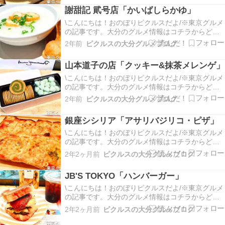
から紹介するね！「松葉最中(6個入り」お土産物
謝甜記 貮号店「かいばしらかゆ」
でいただいたから箱入りだけど、店員さんに言え
ば一つから…
\こんにちは！おのぼりピクルスだよ/※東京グルメ
の記事です。大分のグルメ情報はコチラからどう
ぞ今回は横浜中華街にある人気のお粥専門店「謝
2年前
ピクルスの大分グルメブログ
甜記 貮号店(シャテンキ ニゴウテン)」さんに行っ
てきたよ。本店は常に大行列だけど、ここ二号店
山本道子の店「クッキー&抹茶メレンゲ」
は比較的並びが少ないみたい。「外観」サンタク
ロース…
\こんにちは！おのぼりピクルスだよ/※東京グルメ
の記事です。大分のグルメ情報はコチラからどう
ぞ今回は千代田区にあるお菓子屋「山本道子の
2年前
ピクルスの大分グルメブログ
店」に行ってきたよ。場所は東京メトロの半蔵門
駅から歩いて数分のところにあるよ。実はここ、
銀座シシリア「アサリバジリコ・ピザ」
紹介性でしか買えない村上開新堂の姉妹店らしい
のー。村上開新…
\こんにちは！おのぼりピクルスだよ/※東京グルメ
の記事です。大分のグルメ情報はコチラからどう
ぞ今回は銀座にある老舗イタリアン「銀座シシリ
2年2ヶ月前
ピクルスの大分グルメブログ
ア」さんに行ってきたよ。一応銀座にはあるんだ
けど、アクセスは新橋駅からの方が近そうだね。
JB'S TOKYO「ハンバーガー」
「外観」お店自体は地下にあるよ。日曜の開店30
分前で一番…
\こんにちは！おのぼりピクルスだよ/※東京グルメ
の記事です。大分のグルメ情報はコチラからどう
ぞ今回は渋谷区代々木にあるハンバーガー専門店
2年2ヶ月前
ピクルスの大分グルメブログ
「JB'S TOKYO」さんに行ってきたよ！場所はJR
や都営地下鉄線の代々木駅から徒歩1分ぐらいだ