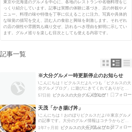
東京や北海道のグルメを中心に、各地のレストランや名物料理をじ
っくり紹介しています。記事は実際の体験に基づき、店の外観やメ
ニュー、料理の味や特徴を丁寧に伝えることに注力。写真や具体的
な味覚の描写を交え、読む人の食欲と興味を刺激します。それぞれ
の店の個性や雰囲気も織り交ぜ、訪れるべき理由を鮮明に示してい
ます。グルメ巡りを楽しむ目次としても使える内容です。
記事一覧
※大分グルメ一時更新停止のお知らせ
\こんにちは！ピクルスだよ/いつも「ピクルスの大
分グルメブログ」に遊びにきてくれてありがと
う！ピクルス諸事情で東京に住むことになったか
57日前
ピクルスの大分グルメブログ
ら、数年後大分に帰ってくるまで大分グルメの記
事更新はお休みするよ。大分グルメ記事がお休み
天茂「かき揚げ丼」
の間、このブログは東京グルメの記事を更新して
いく予定だよ。…
\こんにちは！おのぼりピクルスだよ/※東京グルメ
の記事です。大分のグルメ情報はコチラからどう
ぞ今回は赤坂にある天ぷら屋「天茂」さんに行っ
1年7ヶ月前
ピクルスの大分グルメブログ
てきたよ。ビジネス街だからかな？営業日は平日