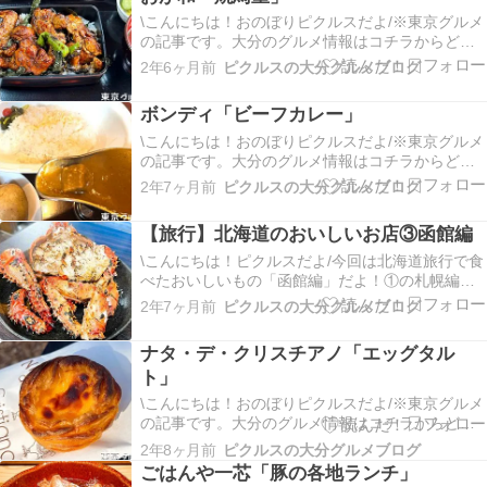
いけど、シチュー専門店まであるなんてびっくり
だよ。「…
\こんにちは！おのぼりピクルスだよ/※東京グルメ
の記事です。大分のグルメ情報はコチラからどう
ぞ今回は中央区人形町にある焼き鳥屋「おが和」
2年6ヶ月前
ピクルスの大分グルメブログ
さんに行ってきたよ！お目当てはランチの焼鳥重
で、どうやら行列ができるらしい。オープンが11
ボンディ「ビーフカレー」
時25分で、平日の10時40分頃に着いて一番乗りだ
った…
\こんにちは！おのぼりピクルスだよ/※東京グルメ
の記事です。大分のグルメ情報はコチラからどう
ぞ今回は神保町にある欧風カレー専門店「ボンデ
2年7ヶ月前
ピクルスの大分グルメブログ
ィ 神保町本店」さんに行ってきたよ。神保町はカ
レーの激戦区らしく、いたるところにカレー屋さ
【旅行】北海道のおいしいお店③函館編
んがあったよ。「看板」ビルの狭い階段を上がっ
た先にお店…
\こんにちは！ピクルスだよ/今回は北海道旅行で食
べたおいしいもの「函館編」だよ！①の札幌編は
こちら↓②の小樽編はこちら↓ ​一応おいしいもの編
2年7ヶ月前
ピクルスの大分グルメブログ
になってるけど、正直札幌編と小樽編に比べて感
動するほどおいしいっていうのには出会えなかっ
ナタ・デ・クリスチアノ「エッグタル
たかもー。とりあえず函館旅行の参考程度にして
ト」
くれる…
\こんにちは！おのぼりピクルスだよ/※東京グルメ
の記事です。大分のグルメ情報はコチラからどう
ぞ今回は代々木公園の近くにあるエッグタルトの
2年8ヶ月前
ピクルスの大分グルメブログ
お店「ナタ・デ・クリスチアノ」さんに行ってき
ごはんや一芯「豚の各地ランチ」
たよ。少し時間かかるけど、渋谷駅からでも歩い