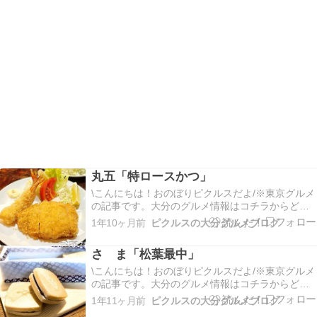
丸五「特ロースかつ」
\こんにちは！おのぼりピクルスだよ/※東京グルメ
の記事です。大分のグルメ情報はコチラからどう
ぞ今回は秋葉原にあるトンカツ屋さん「丸五」さ
1年10ヶ月前
ピクルスの大分グルメブログ
んに行ってきたよ。ミシュランガイドのビブグル
マンに載ったことがあるお店らしいのー。そのせ
さゝま「松葉最中」
いかわからないけど、とても行列ができている
ね。休日の12…
\こんにちは！おのぼりピクルスだよ/※東京グルメ
の記事です。大分のグルメ情報はコチラからどう
ぞ今回は神保町にある老舗和菓子店「さゝま」さ
1年11ヶ月前
ピクルスの大分グルメブログ
んの最中をいただいたよ。とってもおいしかった