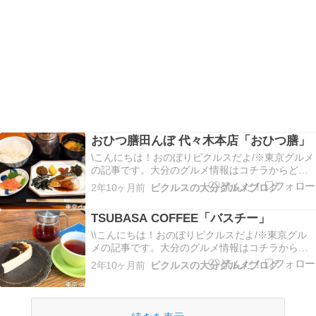
おひつ膳田んぼ 代々木本店「おひつ膳」
\こんにちは！おのぼりピクルスだよ/※東京グルメ
の記事です。大分のグルメ情報はコチラからどう
ぞ今回は東京でおいしいお米が食べたくなったと
2年10ヶ月前
ピクルスの大分グルメブログ
きにオススメのお店を紹介するよ！行ったのは
「おひつ膳田んぼ」さんで場所は代々木だよ。他
TSUBASA COFFEE「バスチー」
にも表参道や三軒茶屋にもあるみたい。「外観」
代々木駅から徒…
\\こんにちは！おのぼりピクルスだよ/※東京グル
メの記事です。大分のグルメ情報はコチラからど
うぞ今回は新宿にあるスイーツのおいしいカフェ
2年10ヶ月前
ピクルスの大分グルメブログ
「TSUBASA COFFEE」さんに行ってきたよ！場
所は新宿で、最寄り駅は新宿御苑前だねぇ。新宿
駅からは歩いて約15分ぐらいかなぁ。「外観」
店…