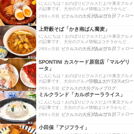
\こんにちは！おのぼりピクルスだよ/※東京グルメ
て行ける距離だねぇ。普通に来店しても買えるけ
の記事です。大分のグルメ情報はコチラからどう
ど、列ができ…
ぞ今回は渋谷区代官山にある人気の和食屋「ごは
2年8ヶ月前
ピクルスの大分グルメブログ
んや一芯」さんに行ってきたよ。最寄り駅は代官
山駅だけど、渋谷駅からも歩いて20分ぐらいで着
上野藪そば「かき南ばん蕎麦」
くよ。開店が11時30分からで、ピクルスは土曜日
の10…
\こんにちは！おのぼりピクルスだよ/※東京グルメ
の記事です。大分のグルメ情報はコチラからどう
ぞ今回は上野にあるそば屋「上野藪そば」さんに
2年8ヶ月前
ピクルスの大分グルメブログ
行ってきたよ。場所はアメ横の近くだねぇ。「外
観」店内はテーブル席とカウンター、2階にも席が
SPONTINI カスケード原宿店「マルゲリ
あるみたい。「飲み物・季節メニュー」「蕎麦メ
ータ」
ニュー」「…
\こんにちは！おのぼりピクルスだよ/※東京グルメ
の記事です。大分のグルメ情報はコチラからどう
ぞ今回は原宿にあるピザ屋「SPONTINI カスケー
2年9ヶ月前
ピクルスの大分グルメブログ
ド原宿店」さんに行ってきたよ。SPONTINIはイタ
ミルクランド「カルボナーラライス」
リアのミラノ生まれのピザ屋さんらしく、外国の
\こんにちは！おのぼりピクルスだよ/※東京グルメ
ような大きなピザが食べられるみたい。祝日…
の記事です。大分のグルメ情報はコチラからどう
ぞ今回は目黒区の自由が丘にあるお店「ミルクラ
2年9ヶ月前
ピクルスの大分グルメブログ
ンド ホッカイドウ→トウキョウ」さんに行ってき
たよ。自由が丘駅から徒歩3分で、牛さんの置物が
小田保「アジフライ」
目印だよ。北海道の乳製品がメインのお店で、1階