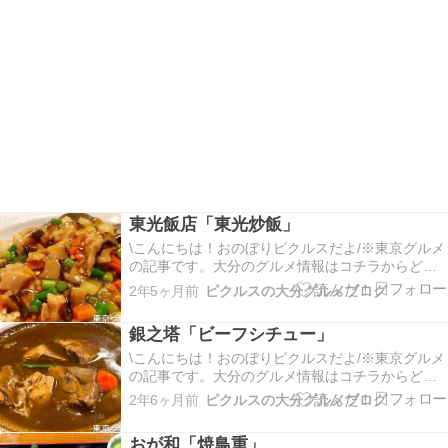
東光飯店「東光炒飯」
\こんにちは！おのぼりピクルスだよ/※東京グルメ
の記事です。大分のグルメ情報はコチラからどう
ぞ​今回は横浜中華街にある、とってもおいしいチ
2年5ヶ月前
ピクルスの大分グルメブログ
ャーハンのお店に行ってきたよ。横浜中華街と言
えば食べ歩きだけど、しっかりおいしいグルメを
銀之塔「ビーフシチュー」
食べたい人は参考にしてほしいなぁ。紹介するの
は「東光飯…
\こんにちは！おのぼりピクルスだよ/※東京グルメ
の記事です。大分のグルメ情報はコチラからどう
ぞ今回は東銀座にある老舗シチュー屋「銀之塔」
2年6ヶ月前
ピクルスの大分グルメブログ
に行ってきたよ。場所は都営浅草線の東銀座駅A7
を出て徒歩3分ぐらいだねぇ。東京には専門店が多
おが和「焼鳥重」