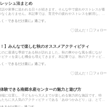
レッシュ法まとめ
世話や家事に追われる日々が続きます。そんな中で疲れやストレスが蓄
少なくありません。本記事では、育児中の疲れやストレスを解消し、リ
を紹 […]
楽しく・できるだけ楽に』過ごす。
！】みんなで楽しむ秋のオススメアクティビティ
むのに最適な季節である秋が訪れました。秋の爽やかな風を感じなが
ィビティを楽しむ機会も増えてきます。本記事では、秋のアクティビテ
やお得 […]
楽しく・できるだけ楽に』過ごす。
体験できる南郷水産センターの魅力と遊び方
南端に位置し、子どもから大人までが楽しめる魅力的な施設です。特
もたちに大人気のアクティビティである「あゆつかみどり」は、とても
センタ […]
・できるだけ楽に』過ごす。