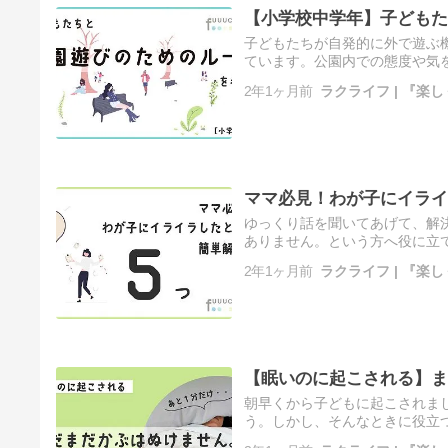
【小学校中学年】子どもた
子どもたちが自発的に外で遊ぶ
ています。公園内での態度や気
が楽しく健全に成長するために、公
2年1ヶ月前
ラクライフ | 『楽
ママ必見！わが子にイライ
ゆっくり話を聞いてあげて、解
ありません。という方へ役に立て
チュエーション別 ①泣いている！ 
2年1ヶ月前
ラクライフ | 『楽
【眠いのに起こされる】ま
朝早くから子どもに起こされま
う。しかし、そんなときに役立
なかぶを抜こうとする際に出す掛け