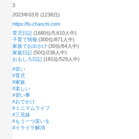
3
2023年03月
(1238日)
https://fu-chanchi.com
育児日記
(1680位/5,610人中)
子育て情報
(300位/871人中)
家族でお出かけ
(30位/64人中)
家族日記
(50位/236人中)
おもしろ日記
(181位/529人中)
#笑い
#育児
#家族
#楽しい
#習い事
#おでかけ
#ミニマムライフ
#三兄妹
#もう一つ笑いを
#イライラ解消