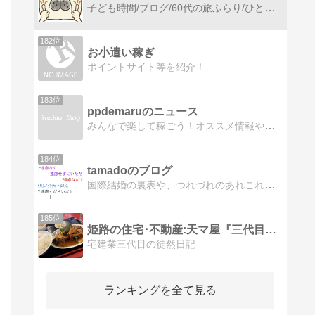
子ども時間/ブログ/60代の旅ふらり/ひとやすみサイトリニューアル中ですが、遊びにきてくれると嬉しいです！
182位
お小遣い稼ぎ
ポイントサイト等を紹介！
183位
ppdemaruのニュース
みんなで楽して稼ごう！オススメ情報や技術的な情報を発信してきます。今話題の内容も盛りだくさん！！
184位
tamadoのブログ
国際結婚の裏表や、つれづれのあれこれ予想を裏切る脱力国際結婚の真実、片付けられない人との闘い、
185位
姫路の住宅･不動産:天マ屋『三代目奮闘記』
宅建業三代目の徒然日記
ランキングを全て見る