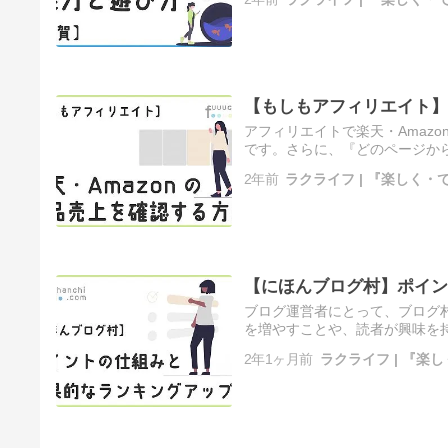
【もしもアフィリエイト】
アフィリエイトで楽天・Amaz
です。さらに、『どのページか
ます。売上レポートからどんなこ 
2年前
ラクライフ | 『楽しく
【にほんブログ村】ポイン
ブログ運営者にとって、ブログ
を増やすことや、読者が興味を
在です。INポイント・OUTポイン
2年1ヶ月前
ラクライフ | 『楽