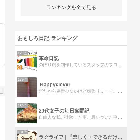
ランキングを全て見る
おもしろ日記 ランキング
178位
革命日記
のぼり旗を制作しているスタッフのブログリンクしていただけると有難いです！
179位
Ｈappyclover
寮だから更新少ないけど頑張りまーす。見てくれるとうれしいです。できれば、コメとかしてくれると感激しちゃいます。
180位
20代女子の毎日奮闘記
自由人な私が体験した事、思いついた事、思うがまま書いてます。
181位
ラクライフ | 『楽しく・できるだけ楽に』過ごす。