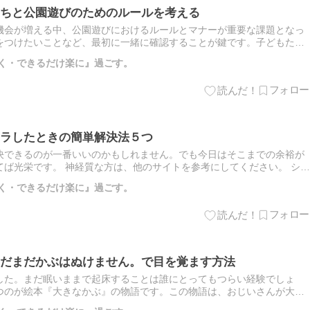
ちと公園遊びのためのルールを考える
機会が増える中、公園遊びにおけるルールとマナーが重要な課題となっ
をつけたいことなど、最初に一緒に確認することが鍵です。子どもたち
園遊 […]
しく・できるだけ楽に』過ごす。
ラしたときの簡単解決法５つ
決できるのが一番いいのかもしれません。でも今日はそこまでの余裕が
ば光栄です。 神経質な方は、他のサイトを参考にしてください。 シュ
[…]
しく・できるだけ楽に』過ごす。
だまだかぶはぬけません。で目を覚ます方法
した。まだ眠いままで起床することは誰にとってもつらい経験でしょ
つのが絵本『大きなかぶ』の物語です。この物語は、おじいさんが大き
声「う […]