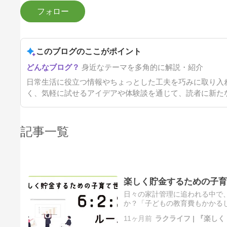
このブログのここがポイント
身近なテーマを多角的に解説・紹介
日常生活に役立つ情報やちょっとした工夫を巧みに取り入
く、気軽に試せるアイデアや体験談を通じて、読者に新た
記事一覧
楽しく貯金するための子育て
日々の家計管理に追われる中で
か？「子どもの教育費もかかる
んか？今回は「6:2:2ルール」を使
11ヶ月前
ラクライフ | 『楽し