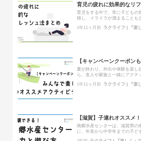
育児の疲れに効果的なリフ
育児をする中で、常に子どもの
積し、イライラが溜まることも
フレッシュするための方法やグッズ
1年11ヶ月前
ラクライフ | 『
【キャンペーンクーポンも
夏が終わり、外出や体験を楽し
ら、友人や家族と一緒にアクテ
ィ特集として、おすすめの体験情報
1年11ヶ月前
ラクライフ | 『
【滋賀】子連れオススメ！
南郷水産センターは、滋賀県の
に、年長から中学年までの子ど
良い体験です。ここでは、南郷水産
2年前
ラクライフ | 『楽しく