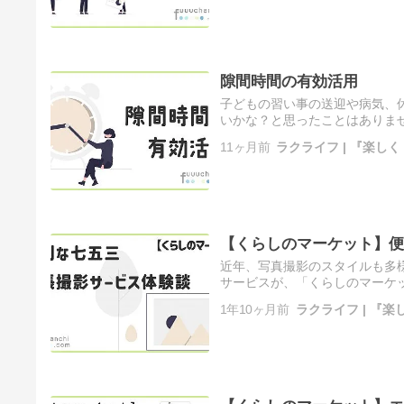
隙間時間の有効活用
子どもの習い事の送迎や病気、
いかな？と思ったことはありま
る方法を一緒に考えていきましょう
11ヶ月前
ラクライフ | 『楽し
【くらしのマーケット】便
近年、写真撮影のスタイルも多
サービスが、「くらしのマーケ
験談を通じて、読者の皆様にその魅
1年10ヶ月前
ラクライフ | 『