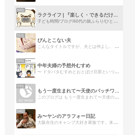
50位
ラクライフ | 『楽しく・できるだけ楽に』過ごす。
子ども時間/ブログ/60代の旅ふらり/ひとやすみサイトリニューアル中ですが、遊びにきてくれると嬉しいです！
51位
ぴんとこない夫
こんなタイトルですが、夫とは仲よし。 ライフスタイルを中心にいろいろ書いてます。
52位
中年夫婦の予想外むすめ
〜 ドタバタむすめとおとぼけ旦那といつのまにかアプリ作者の私 〜予想外だらけの2歳児むすめと家族の日常漫画。
53位
もう一度生まれて〜天使のパッチワーク〜another si…
このブログは もう一度生まれて〜天使のパッチワーク〜 に登場する”ゆうさん”の視点からのブログになります。 日々の仕事や子供のケア、その時々に思った事を…
54位
み〜ヤンのアラフォー日記
大阪在住のキャンプ大好き家族です。末の娘が生まれ家族の日常を日記として残すことにしました。