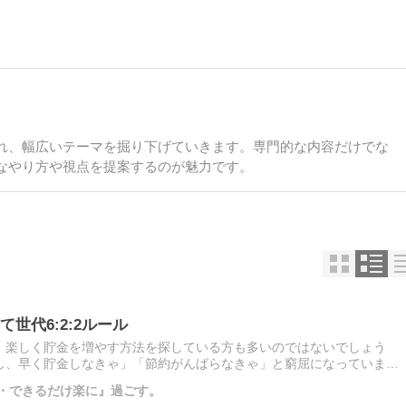
れ、幅広いテーマを掘り下げていきます。専門的な内容だけでな
なやり方や視点を提案するのが魅力です。
世代6:2:2ルール
、楽しく貯金を増やす方法を探している方も多いのではないでしょう
し、早く貯金しなきゃ」「節約がんばらなきゃ」と窮屈になっていませ
っ […]
く・できるだけ楽に』過ごす。