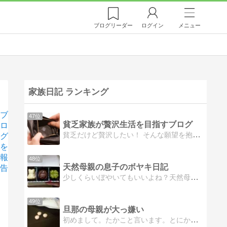
ブログ
リーダー
ログイン
メニュー
家族日記 ランキング
ブ
47位
貧乏家族が贅沢生活を目指すブログ
ロ
貧乏だけど贅沢したい！ そんな願望を抱いてしまった一家族の奮闘記
グ
を
報
48位
天然母親の息子のボヤキ日記
告
少しくらいぼやいてもいいよね？天然母親の元に生まれた息子のボヤキ日記です
49位
旦那の母親が大っ嫌い
初めまして。たかこと言います。とにかく、旦那の母親が大っ嫌いなんです。毎日いらいらすることばっかりで、旦那は話を聞いてくれないので、ココで愚痴らせてください。