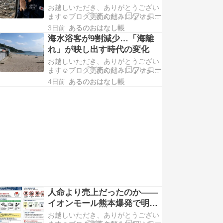
被災地視察動画が問うもの
お越しいただき、ありがとうござい
決定 中...
ます☺️ブログ更新の励みになりま
す！よかったら下記の2つのバナー
3日前
あるのおはなし帳
もクリックしてもらえると嬉しいで
海水浴客が9割減少…「海離
す😆応援よろしくお願いします。
れ」が映し出す時代の変化
「まるで高市早苗のプロモビデオ」
お越しいただき、ありがとうござい
BGM付き...
ます☺️ブログ更新の励みになりま
す！よかったら下記の2つのバナー
4日前
あるのおはなし帳
もクリックしてもらえると嬉しいで
す😆応援よろしくお願いします。 海
水浴客がピーク時の９割減！？ なぜ
進...
人命より売上だったのか――
イオンモール熊本爆発で明ら
かになった「再入館」の指示
お越しいただき、ありがとうござい