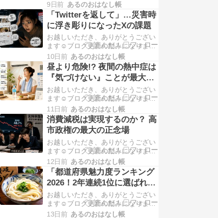
す！よかったら下記の2つのバナー
9日前
あるのおはなし帳
もクリックしてもらえると嬉しいで
「Twitterを返して」…災害時
す😆応援よろしくお願いします。 長
に浮き彫りになったXの課題
持ちする「血管」のつくり方 悪い生
お越しいただき、ありがとうござい
活...
ます☺️ブログ更新の励みになりま
す！よかったら下記の2つのバナー
10日前
あるのおはなし帳
もクリックしてもらえると嬉しいで
昼より危険!? 夜間の熱中症は
す😆応援よろしくお願いします。
『気づけない』ことが最大の
「Xが情報収集に役立たない……」
リスク
お越しいただき、ありがとうござい
熊本地震で...
ます☺️ブログ更新の励みになりま
す！よかったら下記の2つのバナー
11日前
あるのおはなし帳
もクリックしてもらえると嬉しいで
消費減税は実現するのか？ 高
す😆応援よろしくお願いします。 暑
市政権の最大の正念場
い昼より重症化しやすく危険!? 眠っ
お越しいただき、ありがとうござい
てい...
ます☺️ブログ更新の励みになりま
す！よかったら下記の2つのバナー
12日前
あるのおはなし帳
もクリックしてもらえると嬉しいで
「都道府県魅力度ランキング
す😆応援よろしくお願いします。 こ
2026！2年連続1位に選ばれた
こに来て内閣支持率が急降下まさに
県とは？
お越しいただき、ありがとうござい
急降...
ます☺️ブログ更新の励みになりま
す！よかったら下記の2つのバナー
13日前
あるのおはなし帳