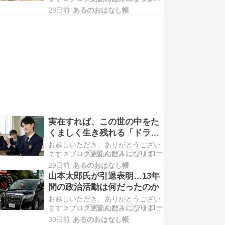
す！よかったら下記の2つのバナー
28日前
あるのおはなし帳
もクリックしてもらえると嬉しいで
す😆応援よろしくお願いします。 AI
要約ブームの裏で支持拡大、AIなし
で使...
実在すれば、この世の中をた
くましく生き残れる「ドラえ
もん」のキャラは・・・スネ
お越しいただき、ありがとうござい
夫だった！
ます☺️ブログ更新の励みになりま
す！よかったら下記の2つのバナー
29日前
あるのおはなし帳
もクリックしてもらえると嬉しいで
山本太郎氏が引退表明…13年
す😆応援よろしくお願いします。
間の政治活動は何だったのか
｢実在すれば超モテ男子｣｢どこか豊
お越しいただき、ありがとうござい
臣秀吉に...
ます☺️ブログ更新の励みになりま
す！よかったら下記の2つのバナー
30日前
あるのおはなし帳