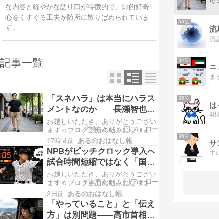
な内容と軽やかな語り口が特徴的で、知的好奇
心をくすぐる工夫が随所に散りばめられていま
33位
す。
記事一覧
34位
ニ
ま
「スネハラ」は本当にハラス
35位
は
メントなのか――長瀬智也
の"謝罪"が映し出したSNS時
お越しいただき、ありがとうござい
代
ます☺️ブログ更新の励みになりま
36位
す！よかったら下記の2つのバナー
17時間前
あるのおはなし帳
サ
もクリックしてもらえると嬉しいで
NPBがピッチクロック導入へ
す😆応援よろしくお願いします。 長
試合時間短縮ではなく「国際
瀬智也が“スネハラ”を謝罪「女性の
化」が目的
お越しいただき、ありがとうござい
方々...
ます☺️ブログ更新の励みになりま
す！よかったら下記の2つのバナー
2日前
あるのおはなし帳
もクリックしてもらえると嬉しいで
「やっていること」と「伝え
す😆応援よろしくお願いします。
方」は別問題――高市首相の
NPBが実行委でピッチクロック導入