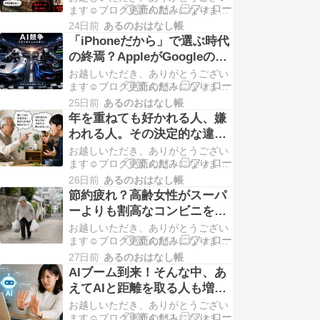
ます☺️ブログ更新の励みになりま
す！よかったら下記の2つのバナー
24日前
あるのおはなし帳
もクリックしてもらえると嬉しいで
「iPhoneだから」で選ぶ時代
す😆応援よろしくお願いします。 ジ
の終焉？AppleがGoogleのAI
ャンプが買えない！いくら探しても
に頼る時代へ
お越しいただき、ありがとうござい
買え...
ます☺️ブログ更新の励みになりま
す！よかったら下記の2つのバナー
25日前
あるのおはなし帳
もクリックしてもらえると嬉しいで
年を重ねても好かれる人、嫌
す😆応援よろしくお願いします。
われる人。その決定的な違い
「iPhone離れ」になりかねない...AI
とは？
お越しいただき、ありがとうござい
競争で...
ます☺️ブログ更新の励みになりま
す！よかったら下記の2つのバナー
26日前
あるのおはなし帳
もクリックしてもらえると嬉しいで
節約疲れ？高齢女性がスーパ
す😆応援よろしくお願いします。
ーよりも割高なコンビニを利
「老害」この単語が耳や目に入って
用する理由
お越しいただき、ありがとうござい
こない...
ます☺️ブログ更新の励みになりま
す！よかったら下記の2つのバナー
27日前
あるのおはなし帳
もクリックしてもらえると嬉しいで
AIブーム到来！そんな中、あ
す😆応援よろしくお願いします。
えてAIと距離を取る人も増加
「もう疲れました…」年金月11万
中・・・。
お越しいただき、ありがとうござい
円・75歳女...
ます☺️ブログ更新の励みになりま