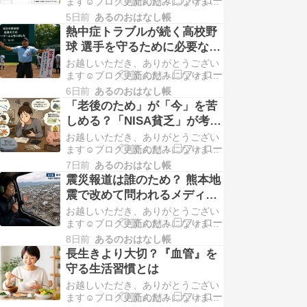
ます☺️ブログ更新の励みになりま
す！よかったら下記の2つのバナー
5日前
あるのおはなし帳
もクリックしてもらえると嬉しいで
熱中症トラブルが続く高校野
す😆応援よろしくお願いします。 爆
球 選手を守るために必要なこ
発前、館内へ戻るよう指示 イオン熊
と
お越しいただき、ありがとうござい
本...
ます☺️ブログ更新の励みになりま
す！よかったら下記の2つのバナー
6日前
あるのおはなし帳
もクリックしてもらえると嬉しいで
「老後のため」が「今」を苦
す😆応援よろしくお願いします。 熱
しめる？「NISA貧乏」が考え
中症トラブルが続く野球界 高校野球
させるもの
お越しいただき、ありがとうござい
で...
ます☺️ブログ更新の励みになりま
す！よかったら下記の2つのバナー
7日前
あるのおはなし帳
もクリックしてもらえると嬉しいで
震災報道は誰のため？ 熊本地
す😆応援よろしくお願いします。
震で改めて問われるメディア
【NISA】「老後のためのはずが…」
の役割
お越しいただき、ありがとうござい
2人に1人...
ます☺️ブログ更新の励みになりま
す！よかったら下記の2つのバナー
8日前
あるのおはなし帳
もクリックしてもらえると嬉しいで
長生きより大切？『血管』を
す😆応援よろしくお願いします。
守る生活習慣とは
《熊本地震》有名アナの現地取材に
お越しいただき、ありがとうござい
「邪魔...
ます☺️ブログ更新の励みになりま