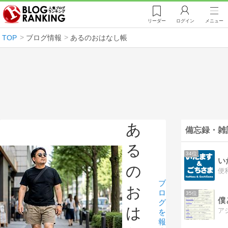
リーダー
ログイン
メニュー
TOP
ブログ情報
あるのおはなし帳
あ
備忘録・雑
る
34位
の
ブ
お
ロ
35位
僕
グ
は
を
報