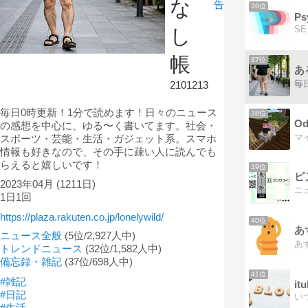
な
告
36位
Ps
し
帳
37位
あ
2101213
毎日0時更新！1分で読めます！日々のニュース
38位
の感想を中心に、ゆる〜く書いてます。社会・
スポーツ・芸能・生活・ガジェット系。スマホ
情報も好きなので、その手に疎い人に読んでも
らえると嬉しいです！
39位
ピ
2023年04月
(1211日)
1日1回
https://plaza.rakuten.co.jp/lonelywild/
40位
あ
ニュース全般
(5位/2,927人中)
トレンドニュース
(32位/1,582人中)
備忘録・雑記
(37位/698人中)
41位
#雑記
it
#日記
#生活