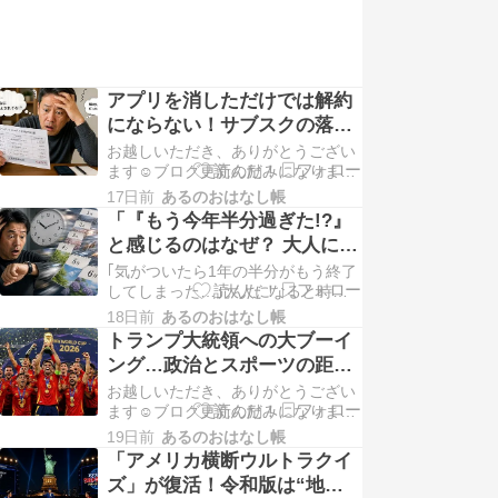
アプリを消しただけでは解約
にならない！サブスクの落と
し穴に注意
お越しいただき、ありがとうござい
ます☺️ブログ更新の励みになりま
す！よかったら下記の2つのバナー
17日前
あるのおはなし帳
もクリックしてもらえると嬉しいで
「『もう今年半分過ぎた!?』
す😆応援よろしくお願いします。
と感じるのはなぜ？ 大人にな
「アプリ消したのに…」 サブスク解
ると時間が速く過ぎる科学的
｢気がついたら1年の半分がもう終了
約した...
理由」
してしまった…｣大人になると時間
が"異様に速く感じる"科学的理由｜
18日前
あるのおはなし帳
Infoseekニュースもう今年も半分以
トランプ大統領への大ブーイ
上が過ぎました。「ついこの前、年
ング…政治とスポーツの距離
が明けたと思ったのに、もう年末
感を考える
お越しいただき、ありがとうござい
――」と感...
ます☺️ブログ更新の励みになりま
す！よかったら下記の2つのバナー
19日前
あるのおはなし帳
もクリックしてもらえると嬉しいで
「アメリカ横断ウルトラクイ
す😆応援よろしくお願いします。 ス
ズ」が復活！令和版は“地球
ペインが4大会ぶりの優勝！1ヶ月以