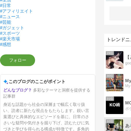
#日常
#アフィリエイト
#ニュース
#芸能
#ガジェット
#スポーツ
#楽天市場
トレンドニ
#感想
29位
30位
My
このブログのここがポイント
My
多彩なテーマと洞察を提供する
記事群
31位
M
身近な話題から社会の深層まで幅広く取り扱
い、読者に新たな視点をもたらします。鋭い言
葉選びと具体的なエピソードを基に、日常のさ
32位
さいな疑問や気付きを掘り下げ、読むたびに気
あ
づきと学びを得られる構成が特徴です。多角的