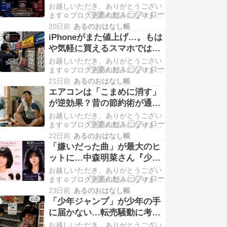
一周規模”へ
お越しいただき、ありがとうござい
上に...
ます☺️ブログ更新の励みになりま
す！よかったら下記の2つのバナー
20日前
あるのおはなし帳
もクリックしてもらえると嬉しいで
iPhoneがまた値上げ…。もは
す😆応援よろしくお願いします。 日
や気軽に買えるスマホではな
テレ「アメリカ横断ウルトラクイ
くなってきた。
お越しいただき、ありがとうござい
ズ」誕...
ます☺️ブログ更新の励みになりま
す！よかったら下記の2つのバナー
21日前
あるのおはなし帳
もクリックしてもらえると嬉しいで
エアコンは「こまめに消す」
す😆応援よろしくお願いします。
が逆効果？昔の節約術が通用
iPhoneやApple Watch一斉値上げ 17
しない夏
お越しいただき、ありがとうござい
無印は...
ます☺️ブログ更新の励みになりま
す！よかったら下記の2つのバナー
22日前
あるのおはなし帳
もクリックしてもらえると嬉しいで
「嫌いだった曲」が最大のヒ
す😆応援よろしくお願いします。 エ
ットに…中森明菜さん『少女
アコンの「こまめなオン・オフ」は
A』の秘話
お越しいただき、ありがとうござい
逆効...
ます☺️ブログ更新の励みになりま
す！よかったら下記の2つのバナー
23日前
あるのおはなし帳
もクリックしてもらえると嬉しいで
「少年ジャンプ」が少年の手
す😆応援よろしくお願いします。 中
に届かない…転売騒動に考え
森明菜「少女Aが大嫌いだった」ツ
させられること
お越しいただき、ありがとうござい
ッパリ...