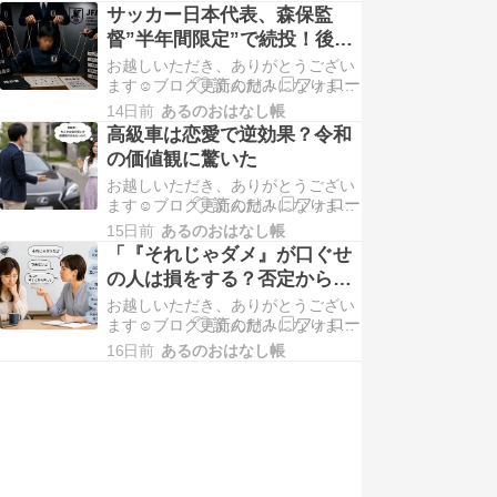
もクリックしてもらえると嬉しいで
サッカー日本代表、森保監
す😆応援よろしくお願いします。
督”半年間限定”で続投！後任
「都道府県魅力度」ランキング！ 2
は大岩剛さん。
お越しいただき、ありがとうござい
位は「...
ます☺️ブログ更新の励みになりま
す！よかったら下記の2つのバナー
14日前
あるのおはなし帳
もクリックしてもらえると嬉しいで
高級車は恋愛で逆効果？令和
す😆応援よろしくお願いします。 北
の価値観に驚いた
中米W杯で優勝を目指して戦った森
お越しいただき、ありがとうござい
保ジャ...
ます☺️ブログ更新の励みになりま
す！よかったら下記の2つのバナー
15日前
あるのおはなし帳
もクリックしてもらえると嬉しいで
「『それじゃダメ』が口ぐせ
す😆応援よろしくお願いします。
の人は損をする？否定から始
「初デートに車で来た男性をお断り
まる会話が人を遠ざける理
お越しいただき、ありがとうござい
しまし...
由」
ます☺️ブログ更新の励みになりま
す！よかったら下記の2つのバナー
16日前
あるのおはなし帳
もクリックしてもらえると嬉しいで
す😆応援よろしくお願いします。
「それじゃダメだよ」 つい否定から
入る...