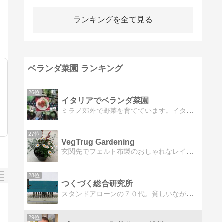
ランキングを全て見る
ベランダ菜園 ランキング
26位
イタリアでベランダ菜園
ミラノ郊外で野菜を育てています。イタリアで家庭菜園している人、情報交換しましょう！
27位
VegTrug Gardening
玄関先でフェルト布製のおしゃれなレイズドベットプランター「ベジトラグポピー」で趣味の園芸を楽しんでいます。家庭菜園、寄せ植えを中心に、ハーブ栽培、LED栽培、温室栽培、自動散水システムなど実験的な園芸を楽しんでいます。
28位
つくづく総合研究所
スタンドアローンの７０代。貧しいながらも、元気に幸せな日々をおくっています。日記ではありません。記事数はまだ少ないですが、掘り下げて、読ませます。
29位