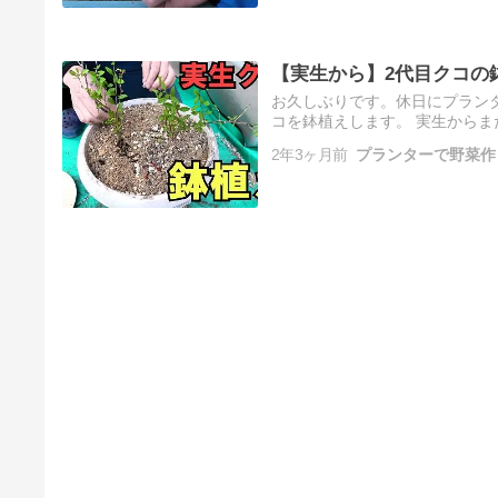
【実生から】2代目クコの
お久しぶりです。休日にプラン
コを鉢植えします。 実生からま
物）以前、クコの実を育苗トレーに
2年3ヶ月前
プランターで野菜作