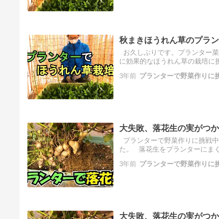
秋まきほうれん草のプラン
お久しぶりです。プランター菜
に効果的なほうれん草の栽培に
き、野 […]
3年前
プランターで野菜作りに
大失敗、落花生の実がつか
プランターで野菜作りに挑戦中
た。 落花生をプランターにまく
土に […]
3年前
プランターで野菜作りに
大失敗、落花生の実がつか