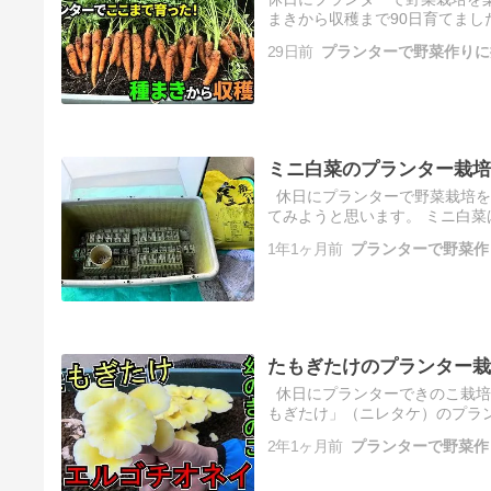
まきから収穫まで90日育てまし
てやすい野菜です。この記事では 
29日前
プランターで野菜作りに
ミニ白菜のプランター栽培
休日にプランターで野菜栽培を
てみようと思います。 ミニ白菜
プランター栽培の要 […]
1年1ヶ月前
プランターで野菜作
たもぎたけのプランター栽
休日にプランターできのこ栽培
もぎたけ」（ニレタケ）のプラン
ダ木(タキイネット […]
2年1ヶ月前
プランターで野菜作