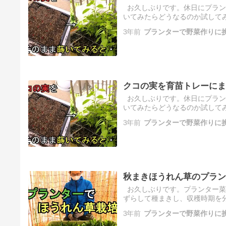
お久しぶりです。休日にプラン
いてみたらどうなるのか試してみ
クコ収穫前までの […]
3年前
プランターで野菜作りに
クコの実を育苗トレーにま
お久しぶりです。休日にプラン
いてみたらどうなるのか試してみ
クコ収穫前までの […]
3年前
プランターで野菜作りに
秋まきほうれん草のプラン
お久しぶりです。プランター菜
ずらして種まきし、収穫時期を分
鉢底石を敷き、野 […]
3年前
プランターで野菜作りに