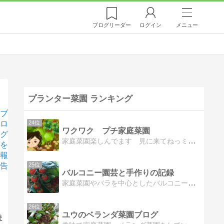
ブログ
リーダー
ログイン
メニュー
プランター菜園 ランキング
ブ
ロ
24位
ワクワク プチ家庭菜園
グ
家庭菜園楽しんでます 見に来てねっミニトマト・きゅうり・ピーマン・ナス・ニラ・いちご・ブルーベリー・ニンニク
を
報
告
25位
バルコニー園芸と手作りの記録
家庭菜園やバラを中心としたバルコニー園芸と、パンや服、雑貨など手作りの記録
26位
ユウのベランダ菜園ブログ
ま