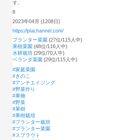
す。
8
2023年04月
(1208日)
https://plachannel.com/
プランター菜園
(27位/115人中)
果樹菜園
(48位/116人中)
水耕栽培
(29位/70人中)
ベランダ菜園
(29位/115人中)
#家庭菜園
#きのこ
#アンチエイジング
#野菜作り
#果物
#野菜
#果樹
#果樹栽培
#プランター栽培
#プランター菜園
#スプラウト