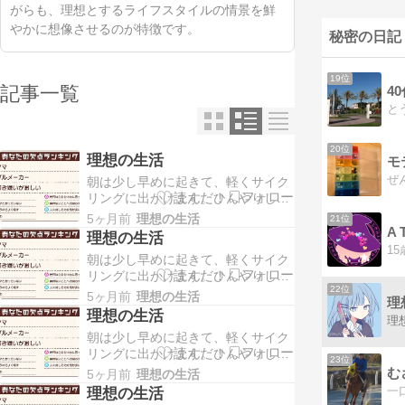
がらも、理想とするライフスタイルの情景を鮮
やかに想像させるのが特徴です。
秘密の日記
19位
記事一覧
4
20位
理想の生活
モ
ぜ
朝は少し早めに起きて、軽くサイク
リングに出かけます。ひんやりした
空気の中を走りながら、コンビニへ
5ヶ月前
理想の生活
21位
立ち寄ってコーヒーとパンを買い、
A
理想の生活
そのまま外でさっと朝食をとりま
朝は少し早めに起きて、軽くサイク
す。静かな朝の時間に体を動かしつ
リングに出かけます。ひんやりした
つ、好きな飲み物と一緒に気持ちよ
22位
空気の中を走りながら、コンビニへ
く一日を始められる瞬間です。 帰宅
5ヶ月前
理想の生活
理
立ち寄ってコーヒーとパンを買い、
後は、そのまま家でゆっく…
理想の生活
理
そのまま外でさっと朝食をとりま
朝は少し早めに起きて、軽くサイク
す。静かな朝の時間に体を動かしつ
リングに出かけます。ひんやりした
つ、好きな飲み物と一緒に気持ちよ
23位
空気の中を走りながら、コンビニへ
く一日を始められる瞬間です。 帰宅
5ヶ月前
理想の生活
立ち寄ってコーヒーとパンを買い、
後は、そのまま家でゆっく…
理想の生活
そのまま外でさっと朝食をとりま