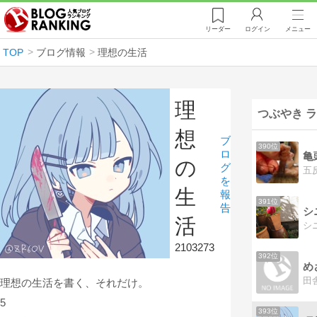
リーダー
ログイン
メニュー
TOP
ブログ情報
理想の生活
理
つぶやき 
想
ブ
390位
ロ
の
グ
を
生
報
391位
告
シ
活
2103273
392位
理想の生活を書く、それだけ。
5
393位