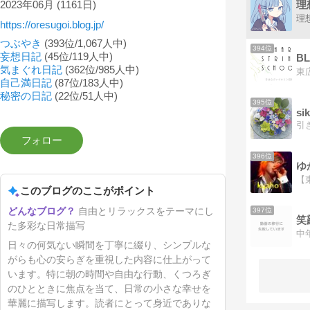
理
2023年06月
(1161日)
理
https://oresugoi.blog.jp/
つぶやき
(393位/1,067人中)
394位
妄想日記
(45位/119人中)
気まぐれ日記
(362位/985人中)
自己満日記
(87位/183人中)
秘密の日記
(22位/51人中)
395位
si
396位
ゆ
このブログのここがポイント
自由とリラックスをテーマにし
397位
た多彩な日常描写
日々の何気ない瞬間を丁寧に綴り、シンプルな
がらも心の安らぎを重視した内容に仕上がって
います。特に朝の時間や自由な行動、くつろぎ
のひとときに焦点を当て、日常の小さな幸せを
華麗に描写します。読者にとって身近でありな