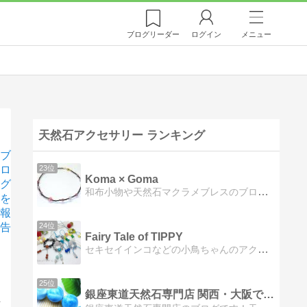
ブログ
リーダー
ログイン
メニュー
天然石アクセサリー ランキング
ブ
ロ
23位
Koma × Goma
グ
和布小物や天然石マクラメブレスのブログ。作り方や型紙も公開中…
を
報
告
24位
Fairy Tale of TIPPY
セキセイインコなどの小鳥ちゃんのアクセサリーを手づくり販売しています。こちらでは家族のセキセイのエルサの日常やハンドメイド作品のことを書きます。
25位
銀座東道天然石専門店 関西・大阪で業績No.1
&