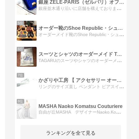
銀座 ZELE-PARIS（ゼルパリ）オフィシャルブログ
銀座並木通り沿いに店舗を構えております。最高級のクロコダイル・ディアスキンによる世界にひとつだけの特別なオーダー品(宝物)をおつくりいたします。
5位
オーダー靴のShoe Republic・シューリパブリック…
オーダーメイド靴のShoe Republic・シューリパブリックのブログのページです。靴に関する情報や靴作りの裏事情などを毎日発信しています。
6位
スーツとシャツのオーダーメイド TAGARU恵比寿店blog
TAGARUのスーツやシャツのオーダーメイド情報はもちろん新商品やお勧め商品、生地の紹介やコーディネートの提案、 お得なイベント情報などを紹介します。
7位
かざりや工房 【 アクセサリー オーダーメイド・…
リングのサイズ直し ペンダント ピアスイヤリング ブレスレット バングル <br> お問い合わせ下さい〜
8位
MASHA Naoko Komatsu Couturiere
自由が丘MASHA デザイナーNaoko.Komatsuのブログです。 MASHA(マシャ) / Naoko.Komatsu Couturiere (クチュ…
ランキングを全て見る