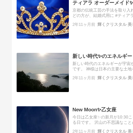
ティアラ オーダーメイド
京都の伝統工芸の手法を取り入れ
どの方が、結婚式用に #ティア
でも、めったにない晴れ舞台の
2年11ヶ月前
輝くクリスタル 美
新しい時代✨のエネルギー
新しい時代のエネルギーが宇宙
です。 神様は日本の主要な土
ート扇歌®️ 扇歌®️オーダーメ
2年11ヶ月前
輝くクリスタル 美
New Moon✨乙女座
今日は乙女座✨の新月が10:3
る日です。 沢山の不思議なこ
次々に不思議な現象✨ある種の
2年11ヶ月前
輝くクリスタル 美