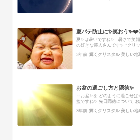
夏バテ防止に✨笑おう✨❤️
夏✨は暑いですね✨ 暑さで笑顔
の好きな芸人さんです✨ ↑クリ
ではでは✨～❕❕ ヒーリングアート
3年前
輝くクリスタル 美しい地
お盆の過ごし方と隠徳✨
～お盆✨を どのように過ごせば✨
盆ですね✨ 先日隠徳について 
るか✨ アバンダンスが増えるか
3年前
輝くクリスタル 美しい地