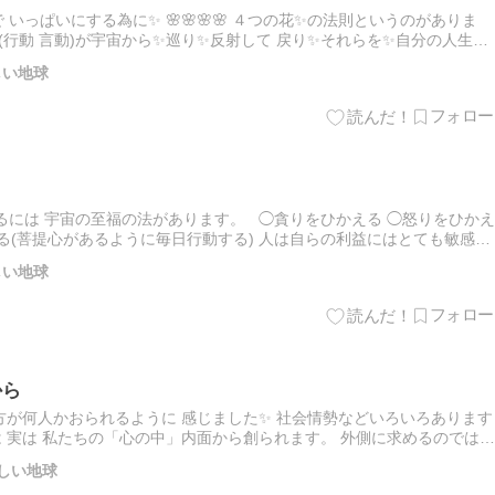
いっぱいにする為に✨ 🌸🌸🌸🌸 ４つの花✨の法則というのがありま
えたもの(行動 言動)が宇宙から✨巡り✨反射して 戻り✨それらを✨自分の人生に
や人に対し ご自身が心の中で発する、批判や恐怖…
しい地球
るには 宇宙の至福の法があります。 ◯貪りをひかえる ◯怒りをひかえ
る(菩提心があるように毎日行動する) 人は自らの利益にはとても敏感で
のと同様に 他の人や他の生命 他の国の利益に心…
しい地球
から
が何人かおられるように 感じました✨ 社会情勢などいろいろあります
 実は 私たちの「心の中」内面から創られます。 外側に求めるのではな
が明るくステキな体験になるように😉❇️🍀 「心の…
しい地球