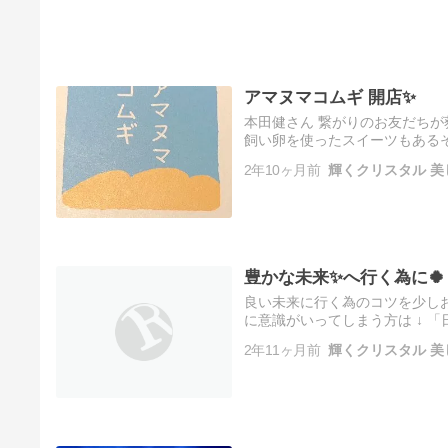
アマヌマコムギ 開店✨
本田健さん 繋がりのお友だちが荻
飼い卵を使ったスイーツもあるそ
ヌマコムギ アクセス 地図 ヒーリ
2年10ヶ月前
輝くクリスタル 美
豊かな未来✨へ行く為に🍀
良い未来に行く為のコツを少し
に意識がいってしまう方は ↓ 「
メージできる「愛」がご自分の
2年11ヶ月前
輝くクリスタル 美