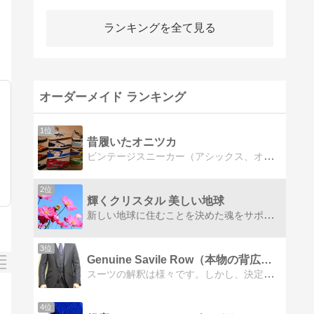
ランキングを全て見る
オーダーメイド ランキング
1位
昔履いたオニツカ
ビンテージスニーカー（アシックス、オニツカ、ナイキ、プーマなど）、文房具（古いモンブランほか）、英国トラッド服、オーダースーツ、革靴、ジーンズ、フライトジャケット、などの懐古趣味ブログです。
2位
輝くクリスタル 美しい地球
新しい地球に住むことを決めた魂をサポートするブログ スピリチュアルカウンセリング& オーダーメイド&ジュエリー&魂のシンボル リーディングHappyLifeデザイナー(Ruby)扇歌のブログ
3位
Genuine Savile Row（本物の背広）のブログ
スーツの解釈は様々です。しかし、決定的に間違った着こなしをしている人も多いです。このブログではオーダー（カスタムメイド）スーツの話題を中心に私なりの見解を述べ…
4位