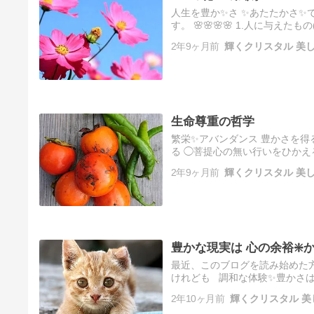
人生を豊か✨さ ✨あたたかさ✨で 
す。 🌸🌸🌸🌸 1.人に与
おいて受けとる。 例えば、社会
2年9ヶ月前
輝くクリスタル 美
生命尊重の哲学
繁栄✨アバンダンス 豊かさを得
る ◯菩提心の無い行いをひかえ
すね。 では 自分を大切にする
2年9ヶ月前
輝くクリスタル 美
豊かな現実は 心の余裕❇️
最近、このブログを読み始めた方
けれども 調和な体験✨豊かさは
く、内側が先です。 皆さんの毎日
2年10ヶ月前
輝くクリスタル 美