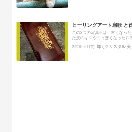
ヒーリングアート扇歌 と
この2つの写真✨は、古くなった
た皮のキズや白っぽくなった四隅
い品を大切に！京都の伝統工芸
2年10ヶ月前
輝くクリスタル 美