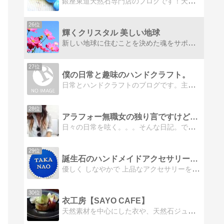
銀座東道天然石専門店のブログです！天然石にまつわるお話や、クーポンなどのお得な情報などをお届けいたします！
26位
輝くクリスタル 美しい地球
新しい地球に住むことを決めた魂をサポートするブログ スピリチュアルカウンセリング& オーダーメイド&ジュエリー&魂のシンボル リーディングHappyLifeデザイナー(Ruby)扇歌のブログ
27位
僕の日常と趣味のハンドクラフト。
日常とハンドクラフトのブログです。主にアクセサリーを作っていきます。
28位
アラフォー無職女の独り言ですけど何か
日々の日常を呟く。。。そんな日記。でもこれから成り上がっていくぜ！！！私が変わっていく様をご覧ください。ただいま、パワーストーン販売中。
29位
誕生石のハンドメイドアクセサリーTaka Naoブログ
優しく しなやかで 上品なアクセサリーをお作りします。天然石.パール.ビーズで普段使いにぴったりなデザインの誕生石アクセサリーをお届けします。
30位
衣工房【SAYO CAFE】
天然素材を中心にした衣や、天然石ジュエリーの工房石岡市の自宅ショップ兼アトリエの日々の紹介です。