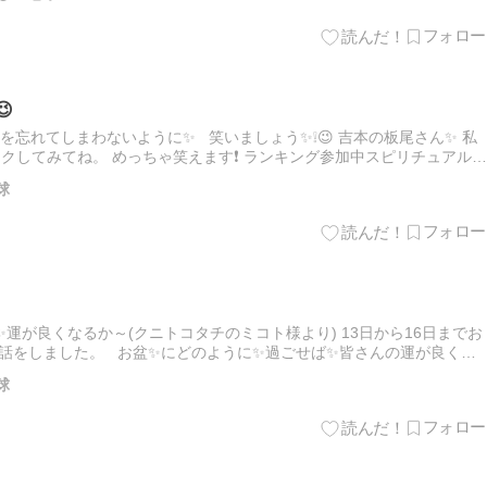

を忘れてしまわないように✨ 笑いましょう✨❕😉 吉本の板尾さん✨ 私
ックしてみてね。 めっちゃ笑えます❗ ランキング参加中スピリチュアル
扇歌®️ 扇歌®️オーダーメイド…
球
運が良くなるか～(クニトコタチのミコト様より) 13日から16日までお
お話をしました。 お盆✨にどのように✨過ごせば✨皆さんの運が良くな
✨についてお話します。 お盆期間✨は、ご実家に…
球