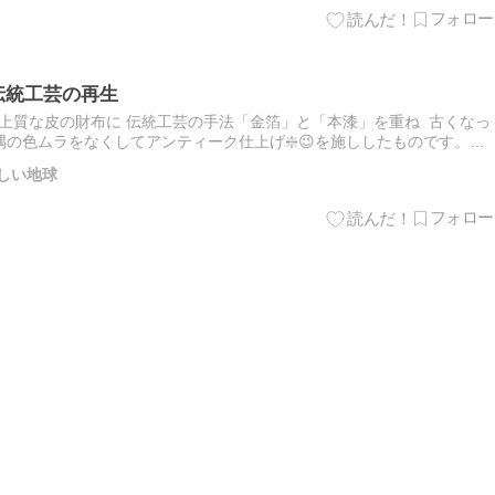
伝統工芸の再生
上質な皮の財布に 伝統工芸の手法「金箔」と「本漆」を重ね 古くなっ
の色ムラをなくしてアンティーク仕上げ❇️😉を施ししたものです。良
にて風格ある再生を行っています。 こういう再生は✨大切なこ…
しい地球