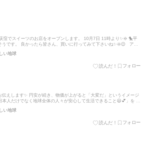
窪でスイーツのお店をオープンします。 10月7日 11時より✨❇️ 🐤平
うです。 良かったら皆さん、買いに行ってみて下さいね✨❇️😉 アマ
ングアート扇歌®️ 扇歌®️京都 オ…
しい地球
お伝えします✨ 円安が続き、物価が上がると「大変だ」というイメージ
日本人だけでなく地球全体の人々が安心して生活できること😃💕」を イ
中にあることを意識するように✨してみましょう。 現在の円安…
しい地球