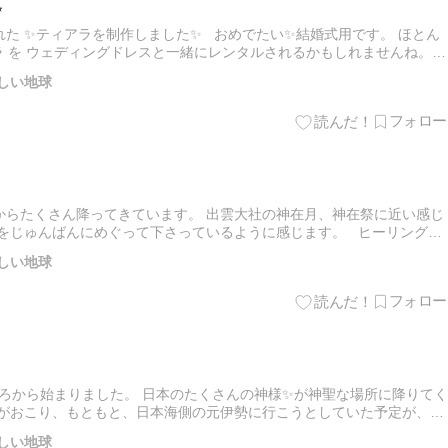
✨
た ✨ティアラを制作しました✨ おめでたい✨結婚式用です。 ほとん
ラ を ウェディングドレスと一緒にレンタルされるかもしれませんね。
ウェディングセレモニーの記念に 「あなただけのオリジナ…
しい地球
からたくさん降ってきています。 出雲大社の神在月、神在祭に近い感じ
地をじゅんばんにめぐって下さっているように感じます。 ヒーリングア
イドジュエリーは 縁故の方の紹介がある方のみ受付ておりま…
しい地球
0ころから始まりました。 日本のたくさんの神様✨が神聖な場所に降りてく
とがおこり、もともと、日本海側の元伊勢に行こうとしていた予定が、
超常現象が✨おこり、瀬戸内海に来ています。 新しい文明や文…
しい地球