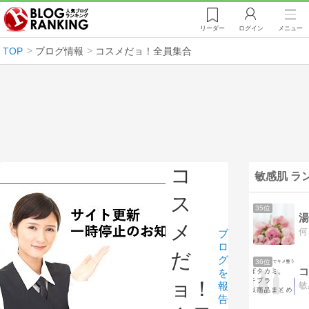
リーダー
ログイン
メニュー
TOP
ブログ情報
コスメだョ！全員集合
コ
敏感肌 ラ
ス
35位
メ
ブ
ロ
だ
グ
36位
を
ョ！
報
告