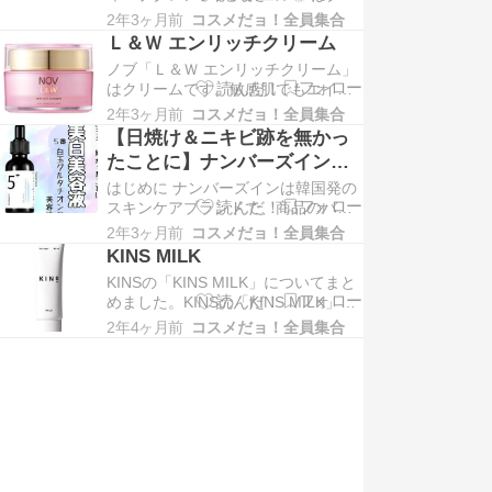
ンジングです。 美的「美容賢者が選
売上ランキング…
2年3ヶ月前
コスメだョ！全員集合
ぶ2023年下半期ベストコスメ スキン
Ｌ＆Ｗ エンリッチクリーム
ケア部門 クレンジング編」で第2
ノブ「Ｌ＆Ｗ エンリッチクリーム」
位、VoCE「2023年下半期ベストコ
はクリームです。敏感肌でもエイジ
スメ クレンジング部門」で第3位な
ングングケアができるように開発さ
ど、今注目のクレンジングです。ジ
2年3ヶ月前
コスメだョ！全員集合
れた、美白クリームです。肌荒れ防
ェル…
【日焼け＆ニキビ跡を無かっ
止成分と持続型ビタミンC誘導体の2
たことに】ナンバーズインの
つの有効成分が贅沢に配合され、刺
「5番 白玉グルタチオンＣ美
はじめに ナンバーズインは韓国発の
激に負けない透明感のあるお肌へ導
容液」レビュー！
スキンケアブランドで、商品のバリ
きます。敏感肌のハリ・弾力感をサ
エーションが多く、肌悩みに合わせ
ポートする成分によっ…
2年3ヶ月前
コスメだョ！全員集合
て最適なアイテムを選択できること
KINS MILK
が魅力です。 今回は、そんなナンバ
KINSの「KINS MILK」についてまと
ーズインのスキンケアの中から、美
めました。KINSの「KINS MILK」は
白に特化した「5番 白玉グルタチオ
乳液です。美肌菌に着目したアイテ
ンＣ美容液」を使用してみました。
2年4ヶ月前
コスメだョ！全員集合
ムで、肌の常在菌の環境を整えるこ
ナンバーズインの…
とでゆらがないハリ・ツヤ肌を叶え
てくれます。 The post KINS MILK
first appeared on コスメだ…