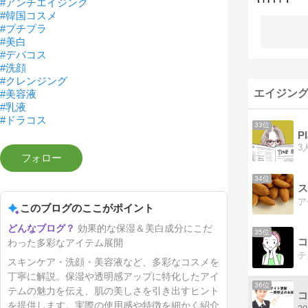
#アンチエイジング
#韓国コスメ
#プチプラ
#美白
#デパコス
#洗顔
#クレンジング
エイジング
#美容液
#乳液
#ドラコス
33位
Pl
34位
ス
このブログのここがポイント
効果的な保湿＆美白成分にこだ
35位
コ
わった多彩なアイテム展開
スキンケア・洗顔・美容液など、多彩なコスメを
丁寧に解説。保湿や透明感アップに特化したアイ
36位
テムの魅力を伝え、肌の美しさを引き出すヒント
コ
を提供します。実際の使用感や特徴を細かく紹介