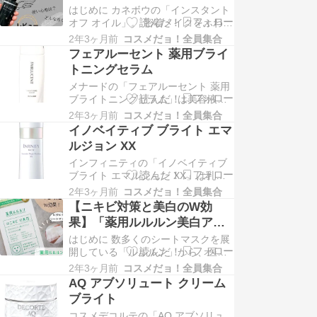
オイル」を実際に試してみま
はじめに カネボウの「インスタント
液で「これ1本で肌がうるおった！」
した！
オフ オイル」。 密着メイクをふわり
「もっちり肌になった！」とユーザ
と浮かせる、まるで羽のような軽さ
ーからの口コ…
2年3ヶ月前
コスメだョ！全員集合
のクレンジングです。 今回はそんな
フェアルーセント 薬用ブライ
カネボウの「インスタント オフ オイ
トニングセラム
ル」を試してみたので、使用感や感
メナードの「フェアルーセント 薬用
想をレビューしていきます。 パッケ
ブライトニングセラム」は美容液で
ージ シンプルな黒い箱です。 外装は
す。メナードで人気の美白スキンケ
紙で…
2年3ヶ月前
コスメだョ！全員集合
アライン「フェアルーセント」のリ
イノベイティブ ブライト エマ
ニューアル商品の1つ。ビタミンC誘
ルジョン XX
導体のAPMという有効美白成分が含
インフィニティの「イノベイティブ
まれていることが特徴。またうるお
ブライト エマルジョン XX」は乳液
う透明感のある肌へ導くユキツバキ
です。メラニンの生成を抑制する
エキス配合で、紫外…
2年3ヶ月前
コスメだョ！全員集合
「コウジ酸」と肌のバリア機能低下
【ニキビ対策と美白のW効
による肌荒れを防ぐ「アラントイ
果】「薬用ルルルン美白アク
ン」がダブル配合。「シェイプメモ
ネ 4枚入」を徹底調査！うる
はじめに 数多くのシートマスクを展
リーゲル」、「ローズマリーエキス
おい感やマスクのサイズ感な
開している「ルルルン」から、医薬
W」や「エーデルワイスエキス」も
部外品のシートマスクが誕生したこ
含まれていて美白とエイ…
ど
2年3ヶ月前
コスメだョ！全員集合
とをご存じですか？ 抗炎症成分と美
AQ アブソリュート クリーム
白成分のダブル効果を期待できるマ
ブライト
スクで、SNSでは「うるおってモチ
コスメデコルテの「AQ アブソリュ
モチ肌に！」「これはまさに貼るフ