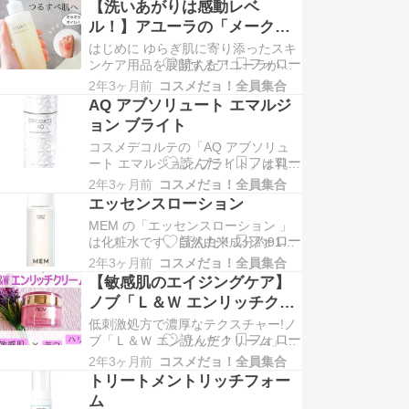
【洗いあがりは感動レベ
ル！】アユーラの「メークオ
フオイルα」を試してみた！
はじめに ゆらぎ肌に寄り添ったスキ
ンケア用品を展開するアユーラから
誕生した「メークオフオイルα」は、
2年3ヶ月前
コスメだョ！全員集合
肌なじみが良く、べたつきやつっぱ
AQ アブソリュート エマルジ
り感を感じないオイルクレンジング
ョン ブライト
を実現したメークオフオイルです。
コスメデコルテの「AQ アブソリュ
30代も後半に入りゆらぎがちになっ
ート エマルジョン ブライト」は乳液
た肌。 「メイクが落ちればいい」と
です。一般的に乳液は化粧水の後に
思ってクレンジ…
2年3ヶ月前
コスメだョ！全員集合
使用しますが、「AQ アブソリュー
エッセンスローション
ト エマルジョン ブライト」はなんと
MEM の「エッセンスローション 」
化粧水の前に使用する先行乳液。お
は化粧水です。自然由来成分約91パ
手入れの一番最初に使うことで3つの
ーセントでできていて、合成着色
効果が期待できますよ♪ The post …
2年3ヶ月前
コスメだョ！全員集合
料・合成香料・鉱物油・動物性原
【敏感肌のエイジングケア】
料・パラベン・アルコールの6つの成
ノブ「Ｌ＆Ｗ エンリッチクリ
分がフリー。「エッセンスローショ
ーム」でハリ×美白×保湿
低刺激処方で濃厚なテクスチャー!ノ
ン 」には23種類の美容液成分が含ま
ブ「Ｌ＆Ｗ エンリッチクリーム」と
れており、セラミドはなんと5種類も
は ノブの「Ｌ＆Ｗ エンリッチクリー
配合！ゆらぎが…
2年3ヶ月前
コスメだョ！全員集合
ム」はクリームです。 敏感肌でも使
トリートメントリッチフォー
用しやすいようにと開発されたノブ
ム
のスキンケアのうち、エイジングケ