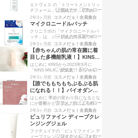
エトヴォス の「トリートメントリッ
アに特化したのがＬ＆Ｗシリーズで
チフォーム」は洗顔です。空気をふ
す。 低刺激処方なのにハリケア、美
くんだふわふわの泡が出てくるの
白ケアできて…
2年3ヶ月前
コスメだョ！全員集合
で、泡立てる必要がありません。エ
マイクロニードルパッチ
トヴォス の「トリートメントリッチ
クリニラボの「マイクロニードルパ
フォーム」は肌にとても優しい処方
ッチ」は、シート状の美容液です。
になっているのが特徴です。ブラン
「マイクロニードルパッチ」は、ヒ
ドの思想そのままに敏感肌の方のた
2年3ヶ月前
コスメだョ！全員集合
アルロン酸を針状に固めたシート状
めに作られているので、…
【赤ちゃんの肌の常在菌に着
のアイテムで、目元や口元など年齢
目した多機能乳液！】KINSの
が現れやすい部位に貼り付けること
「KINS MILK」をレビュー！
はじめに KINSから2023年9月に
でたるみや乾燥へアプローチしま
「KINS MILK」が登場！ 赤ちゃんの
す。目元、口元の他に、シワやたる
肌に着目した発想で、美肌菌の環境
みが生じやすい額や眉間、鼻…
2年3ヶ月前
コスメだョ！全員集合
をととのえるための「発酵液」や、
【誰でももちもちぷるぷる肌
乱れた角層を整えるための「疑似セ
になれる！！】バイオダンス
ラミド」と 「3 つのヒト型セラミ
の「バイオコラーゲンリアル
はじめに 季節の変わり目になるとな
ド」などを配合し、触るたびに嬉し
ディープマスク」使用感をレ
にが憂鬱かと言うと、肌による乾燥
いふかふか肌へ導いてくれるアイテ
です。 とにかく季節の変わり目は乾
ムとの…
ビュー！
2年3ヶ月前
コスメだョ！全員集合
燥でカサカサが止まらない！ 乾燥に
ピュリファイン ディープクレ
よってファンデーションのノリも悪
ンジングジェル
くなりますよね。 そこで肌の保湿を
ファチュイテの「ピュリファイン デ
補おうとシートマスクを探していた
ィープクレンジングジェル 」はクレ
ところ、 韓国オリーブヤングで総合