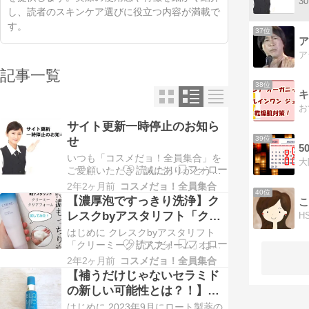
し、読者のスキンケア選びに役立つ内容が満載で
す。
37位
ア
記事一覧
38位
キ
サイト更新一時停止のお知ら
39位
せ
5
いつも「コスメだョ！全員集合」を
ご愛顧いただき、誠にありがとうご
ざいます。 当サイト管理人の個人的
2年2ヶ月前
コスメだョ！全員集合
40位
な事情により、しばらくの間サイト
【濃厚泡ですっきり洗浄】ク
こ
の更新を停止させていただくことに
レスクbyアスタリフト「クリ
なりました。 更新再開の時期は未定
ーミークリアフォーム」を試
はじめに クレスクbyアスタリフト
ですが、また皆さまにお役立ていた
してみた！泡立ちや保湿力、
「クリーミークリアフォーム」は、
だける情報をお届けできるよう水面
数々のヒット商品を生み出している
下で準備を進めてまい…
コスパなど
2年2ヶ月前
コスメだョ！全員集合
スキンケアブランド「アスタリフ
【補うだけじゃないセラミド
ト」から展開する洗顔フォームで
の新しい可能性とは？！】ブ
す。 特濃もっちり泡で［汚れをオ
ルーミオの「ディープブース
はじめに 2023年9月にロート製薬の
フ、うるおいをオン］してくれると