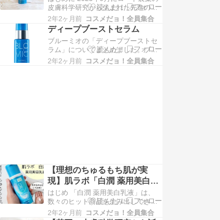
トセラム」をレビュー！
皮膚科学研究から生まれた先進のエ
いう同品は、洗顔と保湿のダブル効
イジングケアシリーズ「ブルーミ
果を期待できる洗顔フォーム…
2年2ヶ月前
コスメだョ！全員集合
オ」が登場！ 世界初の独自成分「ブ
ディープブーストセラム
ルーセラミド」を配合したアイテム
ブルーミオの「ディープブーストセ
で、老化炎症等による乾燥に着目。
ラム」についてまとめました。ブル
「ブルーセラミド」は、乾燥した肌
ーミオの「ディープブーストセラ
にセラミドを補給するだけではな
2年2ヶ月前
コスメだョ！全員集合
ム」は美容液です。導入美容液とし
く、セラミドを増や…
て浸透感のあるテクスチャーとなっ
ており、ブルーミオのアイテムの中
でも最高濃度のブルーセラミドが配
合されています。 The post ディープ
ブーストセラム…
【理想のちゅるもち肌が実
現】肌ラボ「白潤 薬用美白乳
液」を正直レビュー！効果や
はじめ 「白潤 薬用美白乳液」は、
使用感も
数々のヒット商品を生み出してきた
「肌ラボ」から誕生した乳液です。
2年2ヶ月前
コスメだョ！全員集合
トラネキサム酸などの美容成分を惜