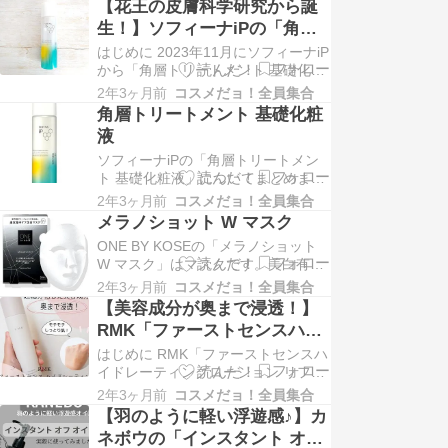
【花王の皮膚科学研究から誕
しみなく使用した乳液で、ユーザー
生！】ソフィーナiPの「角層
からは「美容液級のクオリティ！」
トリートメント 基礎化粧液」
はじめに 2023年11月にソフィーナiP
「リーズナブルに使用できる！」な
をレビュー！
から「角層トリートメント 基礎化粧
ど効果やコスパに関して評判は
液」が登場！ 花王独自の保水成分や
上々。 「白潤 薬用美白…
2年3ヶ月前
コスメだョ！全員集合
角層トリートメント処方など、肌を
角層トリートメント 基礎化粧
うるおすためのアプローチがたくさ
液
ん詰め込まれていながら、2000円台
ソフィーナiPの「角層トリートメン
で購入できるコスパアイテムとして
ト 基礎化粧液」についてまとめまし
話題となっています。 今回は、ソフ
た。ソフィーナiPの「角層トリート
ィー…
2年3ヶ月前
コスメだョ！全員集合
メント 基礎化粧液」は化粧水です。
メラノショット W マスク
肌なじみもよく、花王独自の保水成
ONE BY KOSEの「メラノショット
分や角層トリートメント処方で角質
W マスク」はマスクです。美白有効
層までしっかりとうるおいを届けて
成分であるコウジ酸をたっぷり配
くれるという特徴を持った化粧水で
2年3ヶ月前
コスメだョ！全員集合
合。保湿成分としてヨモギエキスや
す。 The p…
【美容成分が奥まで浸透！】
オイルも配合している優れもの。そ
RMK「ファーストセンスハイ
して一番の特徴は、使いやすさにこ
ドレーティングローション リ
はじめに RMK「ファーストセンスハ
だわって作られたことなのだとか。
ファインド」を徹底レビュー
イドレーティングローション リファ
成分だけでなく、使いやすさにもこ
インド」は化粧水と乳液が1本になっ
だわって作られ…
2年3ヶ月前
コスメだョ！全員集合
た保湿液という新ジャンルのスキン
【羽のように軽い浮遊感♪】カ
ケア用品です。 細分化した保湿成分
ネボウの「インスタント オフ
が角質深くまで馴染んでくれる保湿