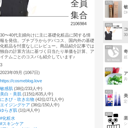
全員
37位
敏
集合
2106984
38位
コ
30〜40代主婦向けに主に基礎化粧品に関する情
報を発信。プチプラからデパコス、国内外の基礎
化粧品を忖度なしにレビュー。商品紹介記事では
39位
独自の計算方法に基づく日当たり単価を計算、ア
イテムごとのコスパも紹介しています♪
3
40位
2023年09月
(1067日)
ア
https://cosmeblog.love
敏感肌
(38位/233人中)
41位
美白・美肌
(115位/635人中)
美
にきび・吹き出物
(42位/271人中)
エイジングケア
(36位/150人中)
ゆらぎ肌
(1位/4人中)
42位
楽
#化粧水
#スキンケア