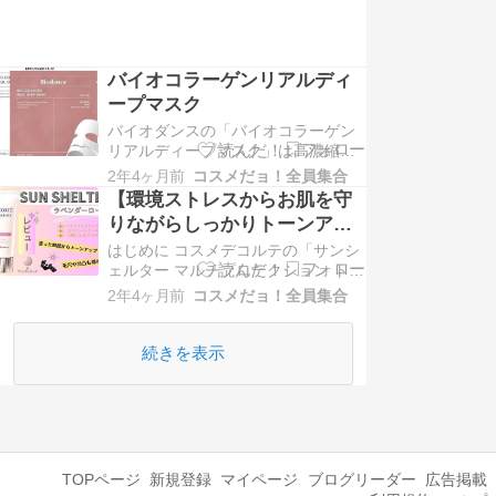
バイオコラーゲンリアルディ
ープマスク
バイオダンスの「バイオコラーゲン
リアルディープマスク」は高濃縮エ
ッセンス１瓶をそのまま固めた贅沢
2年4ヶ月前
コスメだョ！全員集合
なハイドロゲルパックです。高保
【環境ストレスからお肌を守
湿、弾力、毛穴、ツヤ肌ケアを一度
りながらしっかりトーンアッ
にできる優れたパックになっていま
プ！】コスメデコルテの「サ
はじめに コスメデコルテの「サンシ
す。そしてお肌にとっても優しい成
ンシェルター マルチプロテク
ェルター マルチプロテクション トー
分のみ入っているので敏感肌さん、
ンアップCC」。 紫外線A波・B波だ
乾燥肌さんに特におすすめの…
ショントーンアップCC」を実
2年4ヶ月前
コスメだョ！全員集合
けでなく、乾燥や大気中のちりやほ
際に試してみました！
こりなどの環境ストレスからもお肌
を保護してくれるUV乳液であり、化
続きを表示
粧下地です。 今回はそんなコスメデ
コルテの「サンシェルター マルチプ
ロテクシ…
TOPページ
新規登録
マイページ
ブログリーダー
広告掲載