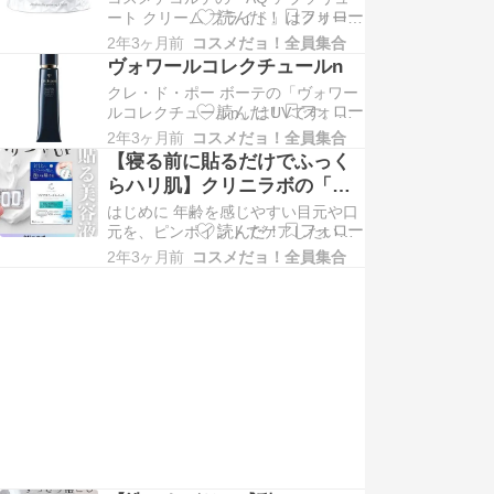
ート クリーム ブライト」はクリーム
ェイスサプリ！」と評判は上々！ 突
です。夜に使うクリームで、美白と
然ニキビが現れた…
2年3ヶ月前
コスメだョ！全員集合
エイジングケアに優れています。
ヴォワールコレクチュールn
「AQ アブソリュート クリーム ブラ
クレ・ド・ポー ボーテの「ヴォワー
イト」はその成分に大きく2つの特徴
ルコレクチュールn」はUVです。
を持っています。女性にとって美白
VOCEや美的など多数のメディアで
とエイジングケアはとても気になる
2年3ヶ月前
コスメだョ！全員集合
ベストコスメを受賞している話題の
悩みなので、…
【寝る前に貼るだけでふっく
アイテム。「ヴォワールコレクチュ
らハリ肌】クリニラボの「マ
ールn」の特徴は「スキンケア効
イクロニードルパッチ」レビ
はじめに 年齢を感じやすい目元や口
果」、「美肌効果」そして「マルチ
ュー！
元を、ピンポイントでケアしたいと
ディフェンス機能」の3つです。肌が
思う方も多いのではないでしょう
ゆらぎがちな季節でも…
2年3ヶ月前
コスメだョ！全員集合
か。 そんな方におすすめなのが、ク
リニラボが提供している「マイクロ
ニードルパッチ」です。 クリニラボ
の「マイクロニードルパッチ」は、
肌表面だけでなく、角質層までアプ
ローチできることが魅…