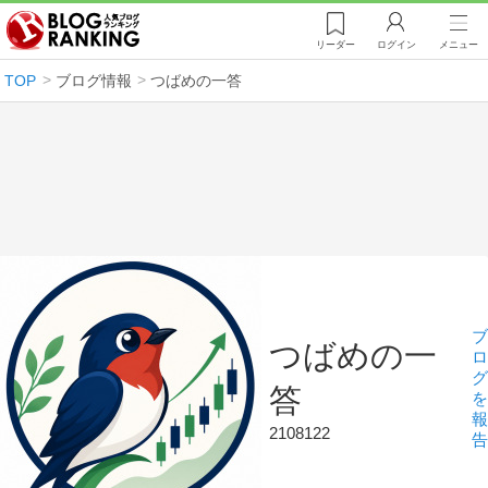
リーダー
ログイン
メニュー
TOP
ブログ情報
つばめの一答
ブ
つばめの一
ロ
グ
答
を
報
2108122
告