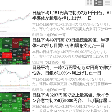
日経平均1,151円高で初の7万1千円台。AI
半導体が相場を押し上げた一日
本日の日経平均は+1,151円の71,053円となりまし
た。寄り付きから70,163円と高く始まり、その後
も騰勢を強めて、終値ベースで初めて7万1千円台
51日前
つばめの一答
に乗せました。6日続伸での連日最高値更新で、
日経平均497円高で3日連続最高値。半導
TOPIXも+54ポイントの4,068ポイントと最高値を
体への押し目買いが相場を支えた一日
更新しています。 AI半導…
本日の日経平均は+497円の69,902円となりまし
た。寄り付きは69,005円とやや軟調でしたが、そ
の後は騰勢を強め、ザラ場では一時7万円の大台に
52日前
つばめの一答
乗せる場面もありました。5日続伸での3日連続最
日経平均、一時7万円乗せも87円高で伸び
高値更新で、TOPIXも+22ポイントの4,013ポイン
悩み。日銀が1.0%へ利上げした一日
トと最高値圏を維持しています…
本日の日経平均は+87円の69,404円となりまし
た。連日の最高値更新で4日続伸ですが、前日比は
わずか+0.13%にとどまっています。ザラ場では一
53日前
つばめの一答
時7万円を超え、上げ幅は700円を超える場面もあ
日経平均3297円高で史上最高値。米イラ
りましたが、目標達成感からの売りに押され、急
ン合意で初の6万9000円台、上げ幅は歴代
速に伸び悩んで引けました。本日は日銀の金…
2位
本日の日経平均は+3,297円の69,317円となりまし
た。前週末比+4.99%という記録的な上昇で、初め