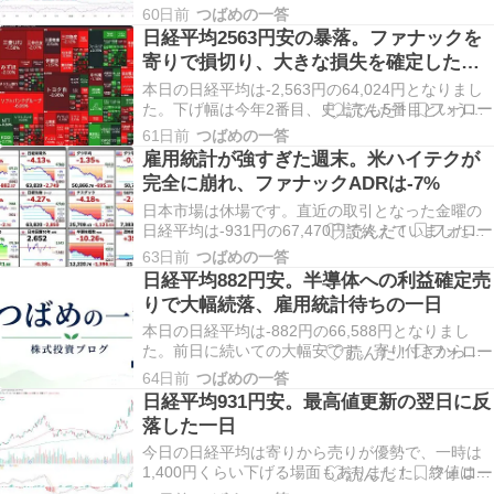
4営業日ぶりの反発であると同時に、戻しの強さが
60日前
つばめの一答
目立つ一日でした。前日の米半導体株高を引き継
日経平均2563円安の暴落。ファナックを
いだ買い戻しに、自律反発狙いの買いも重なり、
寄りで損切り、大きな損失を確定した一
上げ幅は一時1,400円を超えました。…
日
本日の日経平均は-2,563円の64,024円となりまし
た。下げ幅は今年2番目、史上でも5番目という大
きさで、3日続落となりました。週末の米雇用統計
61日前
つばめの一答
をきっかけにした米ハイテク株の急落をそのまま
雇用統計が強すぎた週末。米ハイテクが
引き継ぐ形で、急落は免れない一日でした。前回
完全に崩れ、ファナックADRは-7%
の記事で「週明けは覚悟が要る」と書きました…
日本市場は休場です。直近の取引となった金曜の
日経平均は-931円の67,470円で終えていました
が、その晩のニューヨーク市場で雇用統計をきっ
63日前
つばめの一答
かけに米ハイテク株が大きく崩れました。週明け
日経平均882円安。半導体への利益確定売
の東京市場が気になる週末となりましたので、休
りで大幅続落、雇用統計待ちの一日
場日ではありますが米国市場・先物・保有銘柄の
ADR…
本日の日経平均は-882円の66,588円となりまし
た。前日に続いての大幅安です。寄り付きから売
りが優勢で、一時は1,600円あまり下げる場面もあ
64日前
つばめの一答
りましたが、売り一巡後は下値に買いが入り、後
日経平均931円安。最高値更新の翌日に反
場にかけて下げ渋りました。指数は大きく下げた
落した一日
ものの、プライム市場では7割強の銘柄が上昇し…
今日の日経平均は寄りから売りが優勢で、一時は
1,400円くらい下げる場面もありました。終値は前
日比-931円の67,470円。前日に最高値を更新しま