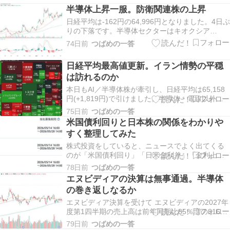
半導体上昇一服。防衛関連株の上昇
日経平均は-162円の64,996円となりました。4日ぶ
りの下落です。半導体セクターはキオクシア
(-4.57%)、アドバンテスト(-6.05%)など大きく売
74日前
つばめの一答
られる銘柄が目立ちました。 一方で長らく調整し
ていた防衛関連株に買いが入りました。三菱重工
日経平均最高値更新。イラン情勢の平穏
は午前に急騰後、後場で売られる展…
は訪れるのか
本日もAI／半導体株が牽引し、日経平均は65,158
円(+1,819円)で引けました。半導体・電線以外に
は建設セクターが強かったように感じます。7万円
75日前
つばめの一答
までノンストップで進んでしまうのでしょうか？
米国債利回りと日本株の関係をわかりや
背景には前日のアメリカ株高、SOX指数上昇、イ
すく整理してみた
ラン情勢リスクの後退などが挙げられてい…
株式投資をしていると、ニュースでよく出てくる
のが「米国債利回り」「日米金利差」「金利上
昇」「円キャリー取引」といった言葉です。 個別
78日前
つばめの一答
株を見ていると、どうしても企業の決算や配当、
エヌビディアの決算は無事通過。半導体
株主優待、株価指標に目が向きがちですが、しか
の巻き返しなるか
し、株価は企業単体の材料だけで動くわけではあ
りません。市場…
エヌビディア決算を受けて エヌビディアの2027年
度第1四半期の売上高は前年同期比85％増の816億
1500万ドルとなり、純利益は約3.1倍の583億2100
79日前
つばめの一答
万ドルに達した。いずれも四半期ベースで過去最