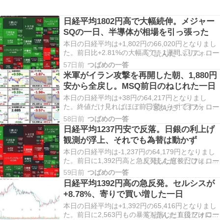
日経平均1802円高で大幅続伸。メジャー
SQの一日、半導体が相場を引っ張った
本日の日経平均は+1,802円の66,020円となりまし
た。前日比+2.81%の大幅高で、1週間ぶりに
66,000円台を回復しています。米国とイランの戦
57日前
つばめの一答
闘終結への期待から前夜の米ハイテク株が上昇
米軍がイラン攻撃を再開した朝、1,880円
し、その流れを引き継いでAI・半導体関連株を中
安から全戻し。MSQ前日のねじれた一日
心に買われた一日でした。 メジャーSQ…
本日の日経平均は+38円の64,217円となりまし
た。終値だけ見ればほぼ前日変わらずですが、ザ
ラ場の安値は62,335円と一時1,880円超の下落とな
58日前
つばめの一答
っており、そこからほぼ全戻しする荒い一日とな
日経平均1237円安で反落。日銀の利上げ
りました。日本時間の朝方に米軍がイラン国内へ
観測が浮上、それでも為替は動かず
の攻撃を再開したとの発表が伝わったことが…
本日の日経平均は-1,237円の64,179円となりまし
た。前日に1,392円高と急反発した直後だけに、再
び大きく値を消す展開となり、反発は一日で終わ
59日前
つばめの一答
ってしまった格好です。中東情勢の緊迫や米国の
日経平均1392円高の急反発。セルシスが
利上げ警戒に加え、国内では日銀の利上げ観測が
+8.78%、寄りで買い増した一日
改めて意識される一日でした。 急反発から…
本日の日経平均は+1,392円の65,416円となりまし
た。前日に2,563円もの暴落を演じた直後だけに、