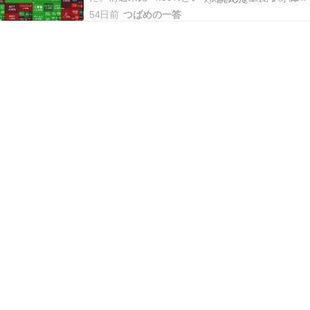
て6万9000円台に乗せ、史上最高値を更新してい
54日前
つばめの一答
ます。上げ幅は歴代2位とのことで、文字どおり歴
史的な一日でした。米国とイランの戦闘終結合意
を受け、AI・半導体を中心に幅広く…