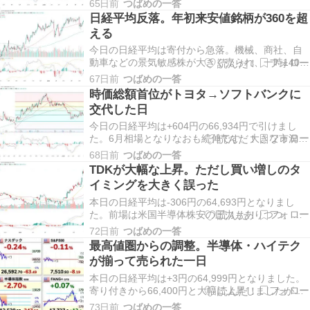
65日前
つばめの一答
したが、本日は下落となりました。 米ブロードコ
日経平均反落。年初来安値銘柄が360を超
ムの決算 日経平均終値931円安、スピード調整 米
える
ブロードコム決算が冷や水 反落のき…
今日の日経平均は寄付から急落。機械、商社、自
動車などの景気敏感株が大きく売られ、一時1400
円近く下げました。午後には先物主導の買い戻
67日前
つばめの一答
し、原油高の落ち着きなどで-200円の66,734円で
時価総額首位がトヨタ→ソフトバンクに
引けました。 昨日の日経最高値更新＋中東情勢不
交代した日
安の影響で利益確定が多く入ったのかなと思い
ま…
今日の日経平均は+604円の66,934円で引けまし
た。6月相場となりなおも続伸です。大きな市況の
材料となるニュースは特になく、半導体、MLCC
68日前
つばめの一答
が順調に上昇しています。 ただし、プライム値上
TDKが大幅な上昇。ただし買い増しのタ
がり銘柄数425、値下がり銘柄数1,115と、多くの
イミングを大きく誤った
銘柄が下落となりました。持たざる者の…
本日の日経平均は-306円の64,693円となりまし
た。前場は米国半導体株安の圧力もありつつ、売
りをこなして底堅く推移していましたが、後場に
72日前
つばめの一答
なると急落。アメリカのイランへの攻撃が報道さ
最高値圏からの調整。半導体・ハイテク
れリスクオフの流れとなりました。 米軍、イラン
が揃って売られた一日
軍事施設に新たな攻撃 無人機4機も撃墜＝当局者
…
本日の日経平均は+3円の64,999円となりました。
寄り付きから66,400円と大幅に上昇しましたが、
その後は値嵩株が軒並み売られました。 SBG
73日前
つばめの一答