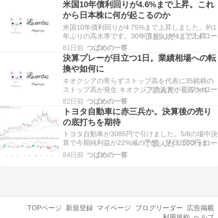
米国10年債利回りが4.6%まで上昇。これ
高を記録している。営業利益は2.5倍の535億ドル
から日本株に何が起こるのか
へと大幅に増加し、営業利益…
米国10年債利回りが4.75%まで上昇しました。約1
年ぶりの高水準です。30年債も5.19%まで上昇し
ています。 背景はインフレ再燃と利下げ期待の剥
81日前
つばめの一答
落ということらしいです。むしろ利上げを織り込
決算プレーが目立つ1日。業績相場への転
んでいく状態とのこと。原油も$104まで戻してい
換や如何に
ます。 日本の10年債利回りも2.8%…
キオクシアの寄らずストップ高を代表に35銘柄の
ストップ高が発生 キオクシアの決算が発表され、
株価は寄らずのストップ高へ。+7,000円(15.75%)
82日前
つばめの一答
の 51,450円 となりました。前回、前々回の
トヨタ自動車に赤三兵か。決算後の売り
NVIDIAのように良い決算でも期待が大きく売られ
の底打ちを期待
ることが多い中、キオクシアは…
トヨタ自動車が3085円で引けました。5/8の場中決
算で今期純利益が22%減の予想。翌日2800円まで
売り込まれていました。トランプ関税・中東不安
84日前
つばめの一答
からの減益予想。また、原価高騰などの理由によ
り、損益分岐販売台数が毎年あがっているとのこ
とです。 ただし、売上高の見通しは非常に好調…
TOPページ
新規登録
マイページ
ブログリーダー
広告掲載
利用規約
ヘルプ