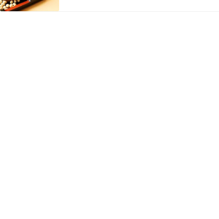
まりがこんなにも寒くていいんですか🤭‼️桜の開花
予想が出て気持ちは暖かくなりますが、現実は雪
や凍結に注意しなればならないほど寒波が来てま
す🥶風邪な…