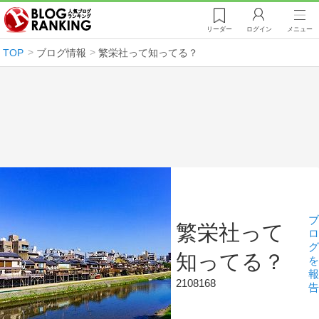
リーダー
ログイン
メニュー
TOP
ブログ情報
繁栄社って知ってる？
ブ
繁栄社って
ロ
グ
知ってる？
を
報
2108168
告