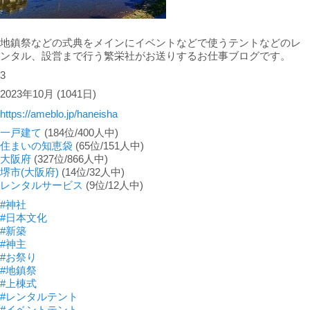
地鎮祭などの式典をメインにイベントなどで使うテントなどのレ
ンタル、設営まで行う繁栄社がお送りするお仕事ブログです。
3
2023年10月
(1041日)
https://ameblo.jp/haneisha
一戸建て
(184位/400人中)
住まいの知恵袋
(65位/151人中)
大阪府
(327位/866人中)
堺市(大阪府)
(14位/32人中)
レンタルサービス
(9位/12人中)
#神社
#日本文化
#新築
#神主
#お祭り
#地鎮祭
#上棟式
#レンタルテント
#イベントテント