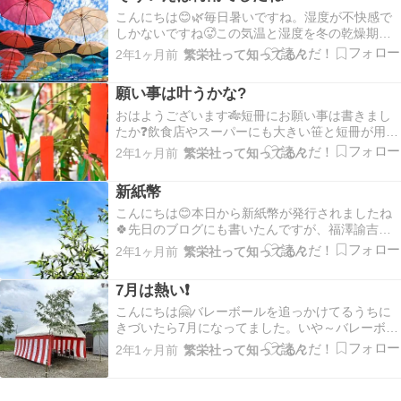
かなか遊ばせ…
こんにちは😊🌿毎日暑いですね。湿度が不快感で
しかないですね🥵この気温と湿度を冬の乾燥期ま
でどこかに保管できないものか。と真剣に考えて
2年1ヶ月前
繁栄社って知ってる？
しまうほど暑さにやられています🥴笑今日も暑い
ので熱中症にはくれぐれもお気をつけください🥤
願い事は叶うかな?
最近あまりにも暑いので気分だけでも涼もうと風
鈴🎐を買いまし…
おはようございます🎋短冊にお願い事は書きまし
たか❓飲食店やスーパーにも大きい笹と短冊が用意
されていたりしてとても賑やかでいいですね⭐子ど
2年1ヶ月前
繁栄社って知ってる？
もの願い事をインスタに載せた方がバズっていた
りしてて盛り上がってますね🥰まぁその願い事が
新紙幣
可愛らしいのなんのって😆興味のある方は是非グ
グってみて…
こんにちは😊本日から新紙幣が発行されましたね
🍀先日のブログにも書いたんですが、福澤諭吉じ
ゃなくなるのが寂しいです😢新紙幣はこんな感じ
2年1ヶ月前
繁栄社って知ってる？
😉外国の方にも一目で区別出来るような少しポッ
プな仕上がりですね。堅いと言われるかもですが
7月は熱い❗
ちょっと有り難みが無いな～と個人的に思ってい
ます😣笑ユニバ…
こんにちは🤗バレーボールを追っかけてるうちに
きづいたら7月になってました。いや～バレーボー
ル大興奮でした✨女子に続き男子も銀メダルとは❗
2年1ヶ月前
繁栄社って知ってる？
嬉しくて仕事どころではないんですが、黙々とブ
ログ書いております😊笑早くパリオリンピックの
バレーボールを観たいです❗女バレも男バレもかっ