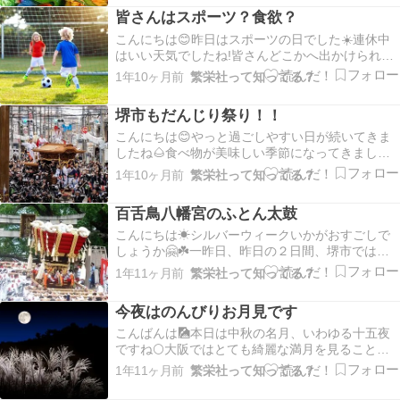
か。とか調子くるいますね😣夜は涼しくなったの
皆さんはスポーツ？食欲？
で寝不足はあまりありませんが寒暖差がありすぎ
ていつもより疲…
こんにちは😊昨日はスポーツの日でした☀️連休中
はいい天気でしたね!皆さんどこかへ出かけられま
したか？今旬なスポーツといえばやっぱり野球で
1年10ヶ月前
繁栄社って知ってる？
すかね？日本でもアメリカでも大盛り上がりです
ね😁アメリカまで行かなくてもスポーツじゃなく
堺市もだんじり祭り！！
ても外に出かけたくなるのが秋ですよね😎✨近所
をお散歩し…
こんにちは😊やっと過ごしやすい日が続いてきま
したね🌰食べ物が美味しい季節になってきました
が、弊社の周辺エリアでは毎週末はだんじり祭ム
1年10ヶ月前
繁栄社って知ってる？
ード🎶笑試験曳きや本曳きが泉州地域で必ずどこ
かで行われています!そしていよいよ弊社のある鳳
百舌鳥八幡宮のふとん太鼓
地区のだんじり祭が開催されます😚大鳥大社への
宮入りが個人…
こんにちは☀シルバーウィークいかがおすごしで
しょうか🤗☘️一昨日、昨日の２日間、堺市ではか
なりメジャーな秋祭りの一つの百舌鳥八幡宮の月
1年11ヶ月前
繁栄社って知ってる？
見祭が催されました😚大阪の秋のお祭りといえば
岸和田のだんじりが有名ですが、迫力でいえば月
今夜はのんびりお月見です
見祭のふとん太鼓も負けてません😄初めて見に行
った時のワク…
こんばんは🎑本日は中秋の名月、いわゆる十五夜
ですね🌕️大阪ではとても綺麗な満月を見ることが
できました😊普段じっくり月を見る習慣が無いの
1年11ヶ月前
繁栄社って知ってる？
で今夜はのんびり月を見ておりました。うまく言
えませんが何となく神秘的な力がある様な気がし