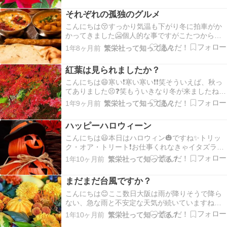
ーにくら寿司なんて楽しそうですけど、混雑必至
それぞれの孤独のグルメ
ですね🤔✨弊社の倉庫は常に紅白幕や清竹やレッ
ドカーペットな…
こんにちは😚すっかり気温も下がり冬に拍車がか
かってきました🥶個人的な事ですがこたつから出
られません(笑)こたつに入りながらテレビを観てる
1年8ヶ月前
繁栄社って知ってる？
と好きなドラマの孤独のグルメが始まり、観てい
るとなんと今回は若い神主様が地鎮祭をされると
紅葉は見られましたか？
😆‼️しかも準備の手配をしておられない‼️我々の出
番じ…
こんにちは😄寒い❗寒い寒い❗❗笑そういえば、秋っ
てありました😣❓️笑もういきなり冬が来ましたね🥶
スタッフの制服もあっという間に冬仕様に切り替
1年9ヶ月前
繁栄社って知ってる？
わりました😆弊社には石油ストーブなどの防寒対
策の用品もご用意しておりますので是非お問い合
ハッピーハロウィーン
わせください🤗🌿夜は特に冷えますので皆様暖か
くして…
こんにちは😃本日はハロウィン🎃ですね✨️トリッ
ク・オア・トリート❗お仕事くれなきゃイタズラす
るぞー🎃なんて言っても許される年齢に戻りたい
1年10ヶ月前
繁栄社って知ってる？
ものです🤭皆さんは今日コスプレされますか❓️私は
気恥ずかしいので興味はありますが、やりません
まだまだ台風ですか？
😁皆さんのコスプレをみながらハロウィンを楽し
みたい…
こんにちは😊ここ数日大阪は雨が降りそうで降ら
ない、急な雨と不安定な天気が続いていますね。
そして何故か暑い😓もうすぐ😉11月やというのに
1年10ヶ月前
繁栄社って知ってる？
変な気候ですね。そしてまた新たな台風が発生