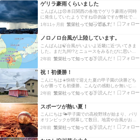
ゲリラ豪雨くらいました
こんばんは😣本日関西の各地でゲリラ豪雨が同時
に発生していたようですね😣勿論ですが弊社でも
現場班もゲリラ雷雨⛈️に遭遇してしまいました😣
1年11ヶ月前
繁栄社って知ってる？
作業していて涼しい風が吹いてきたと思ったらい
きなり土砂降り😭急な雨は涼しくなるけど仕事が
ノロノロ台風が上陸しています。
増えて増えて…。困る😣笑----------------…
こんばんは🍃台風がいよいよ近畿に近づいてきま
した。まだ九州!?とニュースをみるたびに思いま
す。ホンマに遅いですね。流石に迷惑です😅笑当
2年前
繁栄社って知ってる？
初の進路予想からも大きく反れさらにノロノロ。
勢力を落とさずに近づいてくる事がわかっている
祝！初優勝！
ので出来る限りの対策はしましょう🤔新幹線や電
車の運転見合…
こんにちは☀️快晴で迎えた夏の甲子園の決勝どち
らが勝っても初優勝。こんなの感動しか無いじゃ
ないですか⚾️気持ちとしては関西人ですから京都
2年前
繁栄社って知ってる？
国際に勝って欲しいんですけど、高校野球は何が
起こるかわからない所が見所でもあります。試合
スポーツが熱い夏！
開始から一点も譲らないエースとかたい守りの守
備陣。お互…
こんにちは🌤️甲子園での高校野球が始まり、パリ
オリンピックが閉幕して数日。地震や台風がお盆
を直撃して思う様に帰省が出来なかった方も居ら
2年前
繁栄社って知ってる？
れると思います😣実家に帰れず悔しい思いをした
方も高校野球を観て気晴らししませんか🤗⚾️関西