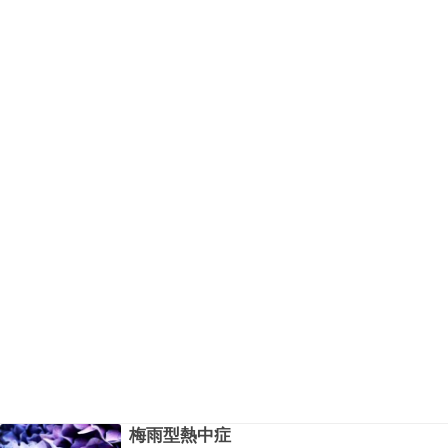
こいい選…
梅雨型熱中症