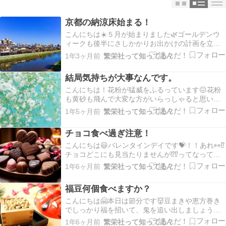
京都の納涼床始まる！
こんにちは☀️５月が始まりました🌿ゴールデンウ
ィークも後半にさしかかりお出かけの計画を立て
ていらっしゃいますね？夢洲で開催中の万博では
1年3ヶ月前
繁栄社って知ってる？
インド館がやっとオープンしました😆✨万博以外
に関西ではお出かけスポットが沢山あります😁♪本
結局気持ちが大事なんです。
日から京都の鴨川で毎年恒例の川床が始まりまし
た😌毎年ニ…
こんにちは！花粉が猛威をふるっています😖花粉
も黄砂も飛んで大変な方がいらっしゃると思いま
す。かく言う私も花粉には毎年悩まされている一
1年5ヶ月前
繁栄社って知ってる？
人な訳ですが、今年は目が痒くて仕方がないです
😭毎年鼻水が流れているんですが、くしゃみって
チョコ食べ過ぎ注意！
いつも感じてなくて、症状ってこんなに変わるっ
け？と困惑して…
こんにちは😃バレンタインデイです💝！！あれ👀⁉️
チョコどこにも見当たりませんが⁉️⁉️ってなってる
方います❓️笑最近は自分チョコや友チョコで義理チ
1年6ヶ月前
繁栄社って知ってる？
ョコ文化薄れてきてますからね😑今はチョコレー
トも高級ですし仕方ないですね🤔と納得しときま
福豆何個食べますか？
しょうか😙🍀笑最近はアイスもお菓子も冬にな
る…
こんにちは🤗本日は節分です👹豆まきや恵方巻き
でしっかり福を招いて、鬼を追い出しましょう😆
こんなに寒いのに明日は立春ですよ🌸🍀春のはじ
1年6ヶ月前
繁栄社って知ってる？