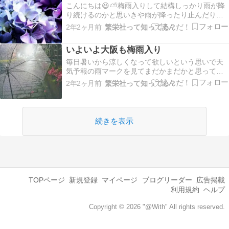
こんにちは😆⛅梅雨入りして結構しっかり雨が降
り続けるのかと思いきや雨が降ったり止んだりし
てますね☔夜の間だけ降ってくれたら一番いいん
2年2ヶ月前
繁栄社って知ってる？
ですけど😆🍀そんなことより、梅雨型熱中症って
ご存知ですか❓気温は24℃でも湿度が80%超えてく
いよいよ大阪も梅雨入り
ると注意が必要だそうですよ😣湿度が高いと汗が
乾きにく…
毎日暑いから涼しくなって欲しいという思いで天
気予報の雨マークを見てまだかまだかと思ってい
たら。やっと降ったー！と思ったら降りすぎやて
2年2ヶ月前
繁栄社って知ってる？
😂しかも梅雨入り発表されました☔雨が降ったら
涼しくなるかなと思いきや忘れてました😞ジメジ
メ、ムシムシ、ベタベタ😣それが梅雨。でもいい
加減雨が降らな…
続きを表示
TOPページ
新規登録
マイページ
ブログリーダー
広告掲載
利用規約
ヘルプ
Copyright © 2026 "@With" All rights reserved.