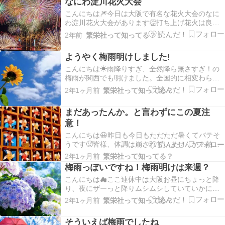
なにわ淀川花火大会
勢はこれから試合が始まる滋賀学園、智弁学園、
京都国際の…
こんにちは🎆今日は大阪で有名な花火大会のなに
わ淀川花火大会があります👏打ち上げ花火は良い
ですよね～😊あの音と歓声と火花がなんともお祭
2年前
繁栄社って知ってる？
り感を高めてくれます🎇屋台から香るたこ焼き、
イカ焼きのソースや醤油の芳ばしい香りは食欲を
ようやく梅雨明けしました!
そそられますし、かき氷🍧やりんご飴🍎、金魚す
くいにヨーヨー…
こんにちは☀雨降りすぎ、全然降ら無さすぎ！の
梅雨が関西でも明けました。全国的に相変わらず
不安定な天気は続くそうですが、晴れてる間に梅
2年1ヶ月前
繁栄社って知ってる？
雨明けの発表をしたんじゃ🤫笑ジメジメが終わり
もっと暑くなるんですかね。。熱中症は寝不足で
まだあったんか。と言わずにこの夏注
もなりやすくなるそうなので夜のエアコンはタイ
意！
マーにせずに悉…
こんにちは😃昨日も今日もただただ暑くてバテそ
うです🥵皆様、体調は崩されていませんか？熱中
症も勿論ですが、最近また新型コロナウイルスが
2年1ヶ月前
繁栄社って知ってる？
再流行しております。アメリカのバイデン大統領
梅雨っぽいですね！梅雨明けは来週？
も先日感染が発表されました。暑くなりマスクも
こんにちは☁ここ連休中は大阪お昼にちょっと降
外し、夏休みが始まり人混みへ出掛ける機会が増
り、夜にザーっと降りムシムシしていていかにも
えるのでまたま…
梅雨っぽさを感じます☔できればカラッと晴れて
2年1ヶ月前
繁栄社って知ってる？
涼しくあって欲しいんですけどね😄🌿連休中はど
こもかしこも人が多くてほんまに少子化😳⁉って程
そういえば梅雨でしたね
のお子様を見ました😁笑外は雨やら暑さやらでな