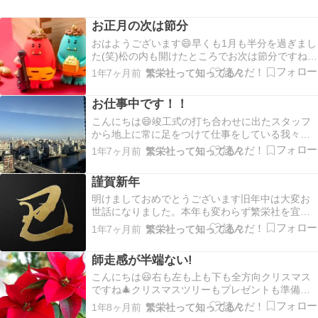
お正月の次は節分
おはようございます😄早くも1月も半分を過ぎまし
た(笑)松の内も開けたところでお次は節分ですね👹
いつも通り２月３日かと思いきや今年は２月２日
1年7ヶ月前
繁栄社って知ってる？
が節分なんですって～！！！！そんなことあるん
ですね！詳しくは難しい話になるので省きますが
お仕事中です！！
うるう年のように調整しないといけないんだそう
です🤭雑…
こんにちは😄竣工式の打ち合わせに出たスタッフ
から地上に常に足をつけて仕事をしている我々は
滅多にお目にかかれない景色の写真を送っていた
1年7ヶ月前
繁栄社って知ってる？
だきましたので皆さんにもお裾分けします😆✨(笑)
繁栄社では地鎮祭から竣工式まで一貫して竣工式
謹賀新年
を関西でお考えでしたら式典のプロが要る繁栄社
にお気軽に…
明けましておめでとうございます旧年中は大変お
世話になりました。本年も変わらず繁栄社を宜し
くお願い致します。 今年はへび年ということで脱
1年7ヶ月前
繁栄社って知ってる？
皮を繰り返し、新しく、大きくなると言われてい
るそうです。繁栄社も日々革新を模索し皆様とと
師走感が半端ない!
もに繁栄していけるよう粘り強く邁進して参りま
す。有限会社…
こんにちは😃右も左も上も下も全方向クリスマス
ですね🎄クリスマスツリーもプレゼントも準備万
端ですかね？くら寿司でも一部店舗でクリスマス
1年8ヶ月前
繁栄社って知ってる？
メニューが流れるそうですよ🍣クリスマスディナ