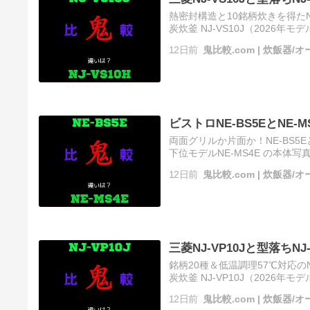
熱密封構造と10銘柄炊きを得たNJ
炭炊釜 NJ-VS10J（2026年モ
む ソース
12日前
鬼比較.com | 炊飯器
ビストロNE-BS5EとNE-
両面グリルか片面か！NE-BS5E
下位モデルNE-MS4E の本体写真
を読む ソース
12日前
鬼比較.com | 炊飯器
三菱NJ-VP10Jと型落ちN
銘柄20種＆低温調理57℃対応のN
炭炊釜 NJ-VP10J（2026年モ
む ソース
12日前
鬼比較.com | 炊飯器