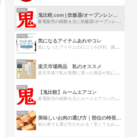
新
572位
鬼比較.com | 炊飯器/オーブンレンジ/電子レンジ
家電販売の経験を元に炊飯器/オーブンレンジ/電子レンジの違いを徹底比較！スマホでも見やすい「鬼比較表」で機能差を、「鬼価格表」で価格を一目で把握。家電量販店・メーカー直売へのボタンも一画面に集約。1日最大19回の価格更新の唯一無二のサイト。
573位
気になるアイテムあれやコレ
気になったアイテムの口コミや評判、購入先などあれコレチェックしてみました
574位
楽天市場商品 私のオススメ
楽天市場で私が実際に買った商品や気に入ったものを紹介します
575位
【鬼比較】ルームエアコン
家電販売の経験を元にルームエアコンの違いを徹底比較！スマホでも見やすい「鬼比較表」で機能差を、「鬼価格表」で価格を一目で把握。家電量販店・メーカー直売へのボタンも一画面に集約。1日最大19回の価格更新の唯一無二のサイト。
576位
美味しいお肉の選び方｜部位の特長・用途を解りやすく解説
初心者でも選び方がわかる！安くてもおいしいお肉の見分け方をお肉のプロがご紹介します。。牛肉・豚肉・鶏肉などの部位・特長・用途などを部位別に解説します。お肉の部位を知ることで美味しいお肉選びにお役立てください。