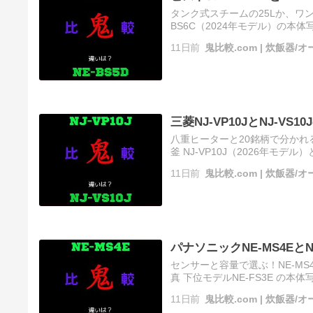
タンク式スチームの25Lか、ワンボタ
BS6C（2024年モデル）の本体写
を読む ソース
11日前
鬼比較.com | 炊飯器
三菱NJ-VP10JとNJ-VS
八重ヒーターと20銘柄で分かれるNJ
釜 NJ-VP10J（2026年モデル
む ソース
11日前
鬼比較.com | 炊飯器
パナソニックNE-MS4Eと
センサーと容量で選ぶ！NE-MS4
真 下位モデルNE-FS3E の本体写
読む ソース
11日前
鬼比較.com | 炊飯器