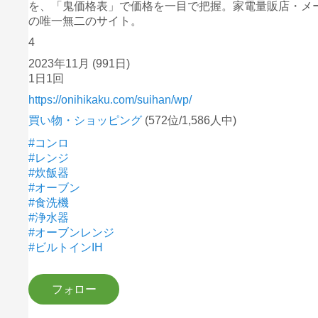
を、「鬼価格表」で価格を一目で把握。家電量販店・メー
の唯一無二のサイト。
4
2023年11月
(991日)
1日1回
https://onihikaku.com/suihan/wp/
買い物・ショッピング
(572位/1,586人中)
#コンロ
#レンジ
#炊飯器
#オーブン
#食洗機
#浄水器
#オーブンレンジ
#ビルトインIH