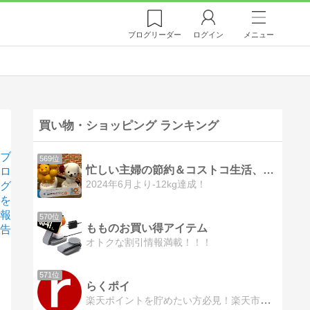
ブログ
リーダー
ログイン
メニュー
買い物・ショッピング ランキング
ブ
569位
忙しい主婦の節約＆コストコ生活、ついでにダイエット話！
ロ
2024年6月より-12kg達成！
グ
を
報
570位
もものお買い得アイテム
告
オトクな割引情報満載！！！
571位
らくポイ
楽天ポイントを貯めたい方必見！楽天市場のお得なキャンペーン情報を一覧で掲載しています。
差