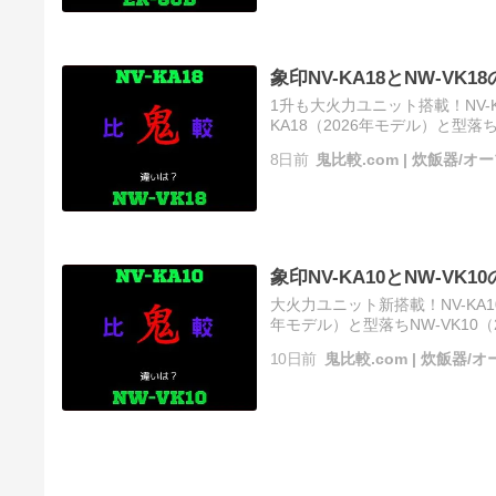
象印NV-KA18とNW-VK
1升も大火力ユニット搭載！NV-K
KA18（2026年モデル）と型落ち
きを読む ソース
8日前
鬼比較.com | 炊飯器/
象印NV-KA10とNW-VK
大火力ユニット新搭載！NV-KA10
年モデル）と型落ちNW-VK10（2
きを読む ソース
10日前
鬼比較.com | 炊飯器