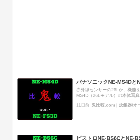
パナソニックNE-MS4Dと
赤外線センサーの26Lか、機能を絞っ
MS4D（26Lモデル）の本体写真 
続きを読む ソース
11日前
鬼比較.com | 炊飯器
ビストロNE-BS6CとNE-