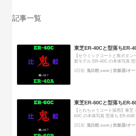
記事一覧
東芝ER-40Cと型落ちER-
【セラミックコートと角ボタンへ刷
新モデル ER-40C の本体写真 型落
読む ソース
2日前
鬼比較.com | 炊飯器/
東芝ER-60Cと型落ちER-
【とれちゃうコート採用】東芝 石窯
60C の本体写真 型落ち ER-60
読む ソース
2日前
鬼比較.com | 炊飯器/