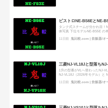
ビストロNE-BS6EとNE-
タンク式スチームが分かれ目！NE-
体写真 下位モデルNE-BS5E の本
を読む ソース
11日前
鬼比較.com | 炊飯器
三菱NJ-VL18Jと型落ちN
1升の型番がVLへ替わったNJ-V
NJ-VL18J（2026年モデル）と 
ース
11日前
鬼比較.com | 炊飯器
三菱NJ-VS10Jと型落ちN