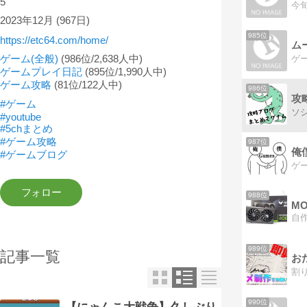
5
今
2023年12月
(967日)
985位
https://etc64.com/home/
ム
ゲーム(全般)
(986位/2,638人中)
ゲ
ゲームプレイ日記
(895位/1,990人中)
ゲーム攻略
(81位/122人中)
986位
攻
#ゲーム
#youtube
#5chまとめ
#ゲーム攻略
987位
俺
#ゲームブログ
988位
MO
989位
記事一覧
お
990位
【にゃんこ大戦争】久しぶり