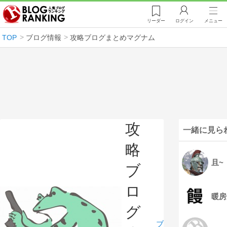
リーダー
ログイン
メニュー
TOP
ブログ情報
攻略ブログまとめマグナム
攻
一緒に見ら
略
且~
ブ
ロ
暖房
グ
ブ