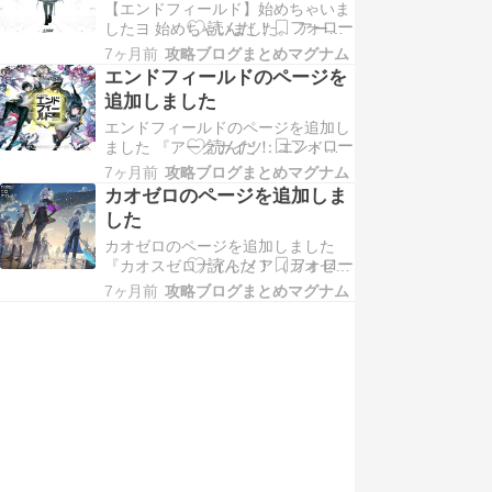
【エンドフィールド】始めちゃいま
て思ってましたが、 なんとなくぼ
したヨ 始めちゃいました。 アーク
んやりとこんな感じの世界観でこん
ナイツ：エンドフィールド。 いや
な感じの話かぁってのが落…
7ヶ月前
攻略ブログまとめマグナム
ね、オープンワールド系のゲーム何
エンドフィールドのページを
かやりたいなーとずっと思ってい
追加しました
て。 FF14は2年ぐらい前にちょろ
エンドフィールドのページを追加し
っとだけやってたんだけど、 間を
ました 『アークナイツ：エンドフ
あけてプレイ再開したら何故かデー
ィールド』のページを新しく増設し
タが消失していて萎え…
7ヶ月前
攻略ブログまとめマグナム
ました。 本日1月22日に正式リリー
カオゼロのページを追加しま
スされたゲーム。 『アークナイ
した
ツ』というタワーディフェンス型の
カオゼロのページを追加しました
ゲームは以前からあって、 そちら
『カオスゼロナイトメア（カオゼ
はコアな戦略ゲームとしてディープ
ロ）』のページを新しく増設しまし
な層から根強い人気があ…
7ヶ月前
攻略ブログまとめマグナム
た。 2025年10月にリリースされた
新作ゲーム。 デッキ構築型のロー
グライクRPGのジャンルですね。
ちょっと触りつつ配信者さんの動画
も見ましたが、 最近のライト系ゲ
ームの流行りの真逆…