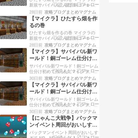
新規サバイバル。 前回銅ゴーレム
かかるもんで。。。さすがに疲れた
の仕分け倉庫を作りましたが、1段
（汗） まぁ、実はビー…
28日前
攻略ブログまとめマグナム
目のチェストに何が入っているのか
【マイクラ】ひたすら畑を作
直感的にわかりにくいなぁと感じた
るの巻
ので、1マス下を掘って1段目チェス
ひたすら畑を作るの巻 マイクラの
トに何が入っているかを示す額縁を
新規サバイバル。 前回銅ゴーレム
設置しました。 うん、こっちのほ
の仕分け倉庫を作りましたが、1段
うがいいね。上側の額縁…
28日前
攻略ブログまとめマグナム
目のチェストに何が入っているのか
【マイクラ】サバイバル新ワ
直感的にわかりにくいなぁと感じた
ールド！銅ゴーレム仕分け初
ので、1マス下を掘って1段目チェス
めて作った♪
サバイバル新ワールド！銅ゴーレム
トに何が入っているかを示す額縁を
仕分け初めて作った♪ マイクラ、最
設置しました。 うん、こっちのほ
近はアドオンの検証ばっかりやって
うがいいね。上側の額縁…
30日前
攻略ブログまとめマグナム
たものでサバイバルモードはご無沙
【マイクラ】サバイバル新ワ
汰だったんですが、久しぶりに新ワ
ールド！銅ゴーレム仕分け初
ールド作りました。 サルファキュ
めて作った♪
サバイバル新ワールド！銅ゴーレム
ーブ実装されたし、硫黄の廃坑でし
仕分け初めて作った♪ マイクラ、最
か入手できないというレアレコード
近はアドオンの検証ばっかりやって
に惹かれまして、ついつ…
30日前
攻略ブログまとめマグナム
たものでサバイバルモードはご無沙
【にゃんこ大戦争】パックマ
汰だったんですが、久しぶりに新ワ
ンイベント周回がおいしすぎ
ールド作りました。 サルファキュ
て
パックマンイベント周回がおいしす
ーブ実装されたし、硫黄の廃坑でし
ぎて NP、NPの山ッ！！ (ﾟ￢ﾟ)
か入手できないというレアレコード