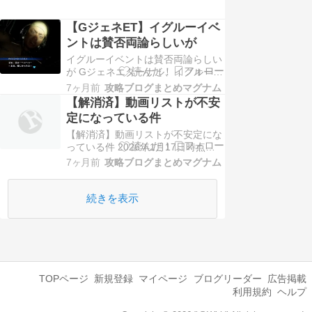
【GジェネET】イグルーイベ
ントは賛否両論らしいが
イグルーイベントは賛否両論らしい
が Gジェネエターナル、イグルーイ
ベント終わらせました。 まさかGジ
7ヶ月前
攻略ブログまとめマグナム
ェネでCGアニメ物を突っ込んでく
【解消済】動画リストが不安
るとは。 いやぁ、熱いお話が多く
定になっている件
てファーストガンダムファン向けな
【解消済】動画リストが不安定にな
濃厚なお話。 何年か前に原作履修
っている件 2026年1月17日時点、
済みにも関わらず、ヒルドルブ回り
各ゲームページ内のYouTube投稿者
しかストーリー覚えて…
7ヶ月前
攻略ブログまとめマグナム
さんの最新投稿リストの表示が不安
定になっています。 詳細は不明で
すが、YouTube側のRSSフィードま
続きを表示
わりが不安定になっていて、 RSS
フィードを取得できないチャンネル
が…
TOPページ
新規登録
マイページ
ブログリーダー
広告掲載
利用規約
ヘルプ