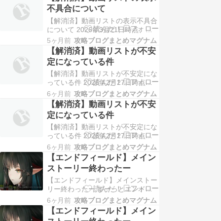
い状態になっています。 原因につ
不具合について
いては調査中ですが、RSSフィード
【解消済】動画リストの表示不具合
の読み込み過多でYouTube側から
について 2026年3月21日時点、各
RSSアクセス制限を受けている可能
ゲームページ内のYouTube投稿者さ
性が…
5ヶ月前
攻略ブログまとめマグナム
んの最新投稿リストの表示がされな
【解消済】動画リストが不安
い状態になっています。 原因につ
定になっている件
いては調査中ですが、RSSフィード
【解消済】動画リストが不安定にな
の読み込み過多でYouTube側から
っている件 2026年2月27日時点、
RSSアクセス制限を受けている可能
各ゲームページ内のYouTube投稿者
性が…
6ヶ月前
攻略ブログまとめマグナム
さんの最新投稿リストの表示が不安
【解消済】動画リストが不安
定になっています。 詳細は不明で
定になっている件
すが、YouTube側のRSSフィードま
【解消済】動画リストが不安定にな
わりが不安定になっていて、 RSS
っている件 2026年2月27日時点、
フィードを取得できないチャンネル
各ゲームページ内のYouTube投稿者
が…
6ヶ月前
攻略ブログまとめマグナム
さんの最新投稿リストの表示が不安
【エンドフィールド】メイン
定になっています。 詳細は不明で
ストーリー終わったー
すが、YouTube側のRSSフィードま
【エンドフィールド】メインストー
わりが不安定になっていて、 RSS
リー終わったー ずーっとエンドフ
フィードを取得できないチャンネル
ィールドやってます(笑) とりあえず
が…
6ヶ月前
攻略ブログまとめマグナム
現バージョンでのメインストーリー
【エンドフィールド】メイン
を最後まで終わらせました。 なか