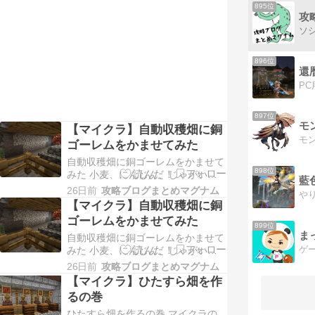
895位
が実装されてきた中、テッサーがボ
攻
スであるこの「リバーインパクト」
だけが5～6年ぐらいそれがずっと実
装されずにほったらか…
896位
還
897位
モ
【マイクラ】自動収穫畑に銅
ゴーレムをかませてみた
自動収穫畑に銅ゴーレムをかませて
898位
みた 小麦、にんじん、じゃがい
藍
も、ビートルートの地下畑を完成さ
26日前
攻略ブログまとめマグナム
せました。 それぞれ9マス×18マス
【マイクラ】自動収穫畑に銅
ぶんで作っているのでスペースは十
ゴーレムをかませてみた
分です。これ4種類分を地下掘って
899位
自動収穫畑に銅ゴーレムをかませて
さらに土置いてってのは意外に時間
みた 小麦、にんじん、じゃがい
かかるもんで。。。さすがに疲れた
も、ビートルートの地下畑を完成さ
（汗） まぁ、実はビー…
26日前
攻略ブログまとめマグナム
せました。 それぞれ9マス×18マス
【マイクラ】ひたすら畑を作
ぶんで作っているのでスペースは十
るの巻
分です。これ4種類分を地下掘って
ひたすら畑を作るの巻 マイクラの
さらに土置いてってのは意外に時間