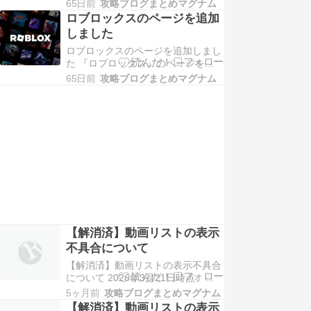
しく増設しました。 説明不要の有
つ、つかれた。…
65日前
攻略ブログまとめマグナム
名ソーシャルゲームです。 一時は
ロブロックスのページを追加
マイクラと人気を二分するゲームっ
しました
てイメージでしたが、 ここ最近は
ロブロックスのページを追加しまし
とんでもない勢いで流行り出して、
た 『ロブロックス』のページを新
現在ではアクティブユーザー100万
しく増設しました。 説明不要の有
人以上という規模に成…
65日前
攻略ブログまとめマグナム
名ソーシャルゲームです。 一時は
マイクラと人気を二分するゲームっ
てイメージでしたが、 ここ最近は
とんでもない勢いで流行り出して、
現在ではアクティブユーザー100万
人以上という規模に成…
【解消済】動画リストの表示
不具合について
【解消済】動画リストの表示不具合
について 2026年3月21日時点、各
ゲームページ内のYouTube投稿者さ
5ヶ月前
攻略ブログまとめマグナム
んの最新投稿リストの表示がされな
【解消済】動画リストの表示