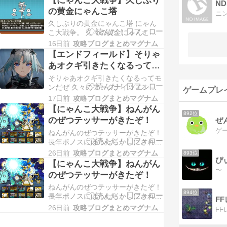
N
の黄金にゃんこ塔
ニ
久しぶりの黄金にゃんこ塔 にゃん
こ大戦争。 久々の黄金にゃんこ塔
がキターーー！ と思ったら開催期
16日前
攻略ブログまとめマグナム
間短ァーーーーーーーーーーー
【エンドフィールド】そりゃ
ー！！！ たしか昨日始まったばっ
あオクギ引きたくなるってモ
かりなのに、すでにあと4日とか出
ンだぜ
そりゃあオクギ引きたくなるってモ
てらっしゃる。 報酬が通常の風雲
ンだぜ 久々のアークナイツエンド
にゃんこ塔の2倍とオイシイので1階
ゲームプレ
フィールド。 毎日のデイリーが重
から進めていくプレイヤーの…
17日前
攻略ブログまとめマグナム
いのでアプデ来るまで休止してたん
【にゃんこ大戦争】ねんがん
ですが、いざアプデが来るとデイリ
892位
のぜつテッサーがきたぞ！
ぜ
ーやっとけば良かったと後悔するお
ねんがんのぜつテッサーがきたぞ！
バカがここにいます(笑) &nbsp いや
長年ポノスにほったらかしにされて
ぁ、アプデ内容が盛沢山過ぎて良い
いた絶テッサー。 なんとなんとつ
意味でしんどい…
26日前
攻略ブログまとめマグナム
893位
ぴ
いに実装されました！！ ほかの降
【にゃんこ大戦争】ねんがん
臨系ステージでは続々と絶ステージ
のぜつテッサーがきたぞ！
が実装されてきた中、テッサーがボ
ねんがんのぜつテッサーがきたぞ！
スであるこの「リバーインパクト」
894位
長年ポノスにほったらかしにされて
だけが5～6年ぐらいそれがずっと実
F
いた絶テッサー。 なんとなんとつ
装されずにほったらか…
26日前
攻略ブログまとめマグナム
いに実装されました！！ ほかの降
臨系ステージでは続々と絶ステージ