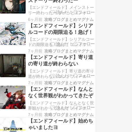
ストーリー終わったー
なか止め時がないんだよね、このゲ
【エンドフィールド】メインストー
ーム。 ストーリーの節目まで進め
リー終わったー ずーっとエンドフ
たらやめとくかー、なんて思いつつ
ィールドやってます(笑) とりあえず
資源回収にいって、そ…
6ヶ月前
攻略ブログまとめマグナム
現バージョンでのメインストーリー
【エンドフィールド】シリア
を最後まで終わらせました。 なか
ルコードの期限迫る！急げ！
なか止め時がないんだよね、このゲ
【エンドフィールド】シリアルコー
ーム。 ストーリーの節目まで進め
ドの期限迫る！急げ！ エンドフィ
たらやめとくかー、なんて思いつつ
ールドのシリアルコードが現在4つ
資源回収にいって、そ…
7ヶ月前
攻略ブログまとめマグナム
用意されています。 うち1つはPC版
【エンドフィールド】寄り道
専用ですが、どのユーザーでも3つ
の寄り道が終わらない
は入力して報酬を獲得することがで
【エンドフィールド】寄り道の寄り
きます。 赤晶玉だけでも2000個も
道が終わらない エンドフィール
もらえるのでめっちゃお得です。
ド、ひたすらプレイしております。
ALLFIELD…
7ヶ月前
攻略ブログまとめマグナム
いやー、なんていうか、 寄り道で
【エンドフィールド】なんと
サブクエスト始めると、その道中で
なく世界観がわかってきたぞ
別のサブクエストが始まったりし
【エンドフィールド】なんとなく世
て、とにかくやることが尽きませ
界観がわかってきたぞ メインスト
ん。 ホントにこれ基本プレイ無料
ーリーはロダンっていうボスを倒す
のソシャゲ？ 買い切りの大作…
7ヶ月前
攻略ブログまとめマグナム
ところまで来ました。 いやー、楽
【エンドフィールド】始めち
しいすねエンドフィールド。 最初
ゃいましたヨ
はストーリーが難解で難しいなぁっ