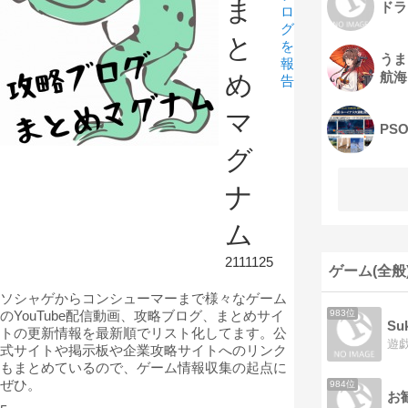
ま
ドラ
ロ
グ
と
を
うま
報
航海
め
告
マ
PS
グ
ナ
ム
2111125
ゲーム(全般
ソシャゲからコンシューマーまで様々なゲーム
のYouTube配信動画、攻略ブログ、まとめサイ
983位
Su
トの更新情報を最新順でリスト化してます。公
遊戯
式サイトや掲示板や企業攻略サイトへのリンク
もまとめているので、ゲーム情報収集の起点に
ぜひ。
984位
お