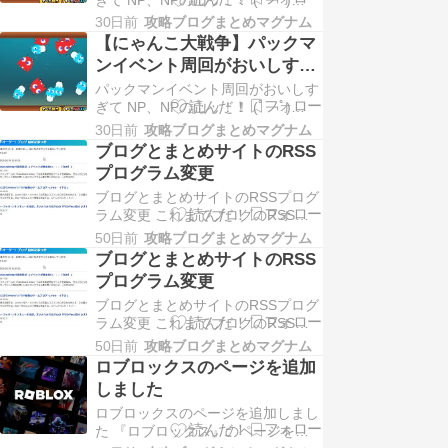
YouTube配信者さんも紹介してたん
に惹かれまして、ついつ…
30日前
攻略ブログまとめマグナム
ですでに広く知られていると思いま
【にゃんこ大戦争】パックマ
すが、このパックマンイベント、統
ンイベント周回がおいしすぎ
率力が30しか必要としない1stステ
て
パックマンイベント周回がおいしす
ージを周回するのが一番効率がいい
ぎて NP、NPの山ッ！！ (ﾟ￢ﾟ)
設定になっています。 ガチャチケ
YouTube配信者さんも紹介してたん
ットド…
30日前
攻略ブログまとめマグナム
ですでに広く知られていると思いま
ブログとまとめサイトのRSS
すが、このパックマンイベント、統
プログラム変更
率力が30しか必要としない1stステ
ブログとまとめサイトのRSSプログ
ージを周回するのが一番効率がいい
ラム変更 これまでブログのRSS取
設定になっています。 ガチャチケ
得と、まとめサイトのRSS取得には
ットド…
50日前
攻略ブログまとめマグナム
『忍者画像RSS』という外部ツール
ブログとまとめサイトのRSS
を利用していましたが、これを廃止
プログラム変更
して自前のプラグラムに差し替えま
ブログとまとめサイトのRSSプログ
した。 今日とりあえず全ゲームペ
ラム変更 これまでブログのRSS取
ージぶん差し替えが終わりました。
得と、まとめサイトのRSS取得には
つ、つかれた。…
50日前
攻略ブログまとめマグナム
『忍者画像RSS』という外部ツール
ロブロックスのページを追加
を利用していましたが、これを廃止
しました
して自前のプラグラムに差し替えま
ロブロックスのページを追加しまし
した。 今日とりあえず全ゲームペ
た 『ロブロックス』のページを新
ージぶん差し替えが終わりました。