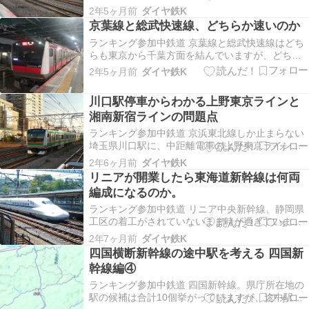
急２つの路線で都心直通を行うようになったので
2年5ヶ月前
ダイヤ鉄K
す。直通が始まる前までは関東の大手私鉄の中で
京葉線と総武快速線、どちらか速いのか
唯一都心へ乗り入れていなかったので、相鉄の悲
ランキング参加中鉄道 京葉線と総武快速線はどち
願が達成したことになります。東急線への直通
らも東京から千葉方面を結んでいますが、どちら
は、日吉…
か速いのでしょうか。「速い」といっても定義は
2年5ヶ月前
ダイヤ鉄K
たくさんあります。最高速度なのか、平均速度な
のか、所要時間なのか。乗客からみて一番気にす
川口駅停車からわかる上野東京ラインと
るのは所要時間なので、京葉線と総武快速線の所
湘南新宿ラインの問題点
要時間の差を見…
ランキング参加中鉄道 京浜東北線しか止まらない
埼玉県川口駅に、中距離電車の上野東京ラインが
停車する見通しとなりました。この停車の議論は
2年6ヶ月前
ダイヤ鉄K
以前から行われているものの、停車が決定するこ
リニアが開業したら東海道新幹線は何両
とはないのではと多くの人が考えていたと思いま
編成になるのか。
す。そう考えられる理由として、京浜東北線との
遠近分離を行う…
ランキング参加中鉄道 リニア中央新幹線、静岡県
工区の着工がされていないまま時が過ぎています
が、2027年度以降に開通することになっていま
2年7ヶ月前
ダイヤ鉄K
す。そして大阪まで延伸開業すれば、東京～名古
四国横断新幹線の途中駅を考える 四国新
屋・大阪間のお客さんの一部が中央新幹線に移る
幹線編④
ことになります。よって東海道新幹線でひかりや
こだまが増発…
ランキング参加中鉄道 四国新幹線。県庁所在地の
駅の候補は合計10個挙がっていますが、途中駅の