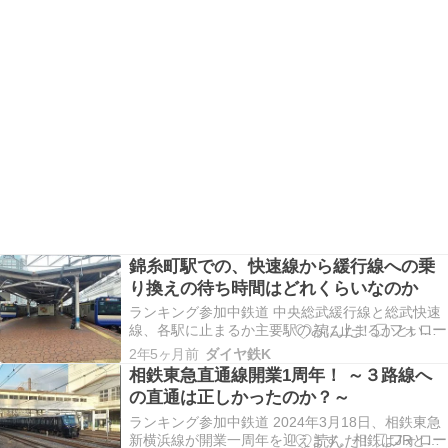
錦糸町駅での、快速線から緩行線への乗
り換えの待ち時間はどれくらいなのか
ランキング参加中鉄道 中央総武緩行線と総武快速
線、各駅に止まるか主要駅のみに止まるかという
違いもありますが、錦糸町駅で枝分かれするため
2年5ヶ月前
ダイヤ鉄K
行き先が違うということも挙げられます。緩行線
相鉄東急直通線開業1周年！ ～３路線へ
は錦糸町駅を出た後、両国、浅草橋、秋葉原、お
の直通は正しかったのか？～
茶の水と止まり中央線の緩行線となりますが、一
方快速線は錦糸…
ランキング参加中鉄道 2024年3月18日、相鉄東急
新横浜線が開業一周年を迎えます。相鉄はJRと東