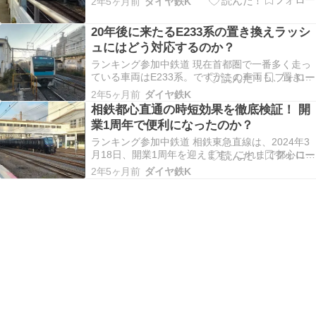
2年5ヶ月前
ダイヤ鉄K
であったのが、休日も午前中は5分間隔になりまし
た。簡単に述べるとこうなるのですが、実は細か
20年後に来たるE233系の置き換えラッシ
いところが全然違います。休日のダイヤを、詳し
ュにはどう対応するのか？
くみて…
ランキング参加中鉄道 現在首都圏で一番多く走っ
ている車両はE233系。ですがこの車両も、置き換
えの時期がいつかはやってきます。その置き換え
2年5ヶ月前
ダイヤ鉄K
のために、2040年代に現在のE233系と同数の新型
相鉄都心直通の時短効果を徹底検証！ 開
車両が製造される、と考えている人は少ないでし
業1周年で便利になったのか？
ょう。コロナが明けはしましたが少子高齢化もあ
り…
ランキング参加中鉄道 相鉄東急直線は、2024年3
月18日、開業1周年を迎えます。これまで都心に行
くには横浜駅を経由する必要がありましたが、直
2年5ヶ月前
ダイヤ鉄K
通する路線が開業したことで、乗り換えなしに、
また所要時間を短縮して都心に向かうことができ
るようになりました。相鉄にとって「悲願」と言
えるこ…