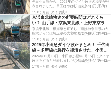
先日小田急から、2025年のダイヤ改正の概要が発
表されました。目玉はやはり、東京メトロ千代田
線と多摩線を直通する急行の復活です。ではこの
1年8ヶ月前
ダイヤ鉄K
地下鉄⇔多摩線直通の急行が復活された背景を考
京浜東北線快速の所要時間はどれくら
えていきます。 小田急線に直通運転する東京メト
い？ 山手線・京浜東北線・上野東京ライ
ロ千代田線 16000系 直接的な理由 間接的な理…
ンの違いや役割を考える
京浜東北線、根岸線と直通し、南は神奈川県の大
船駅から北は埼玉県の大宮駅までを各駅に停車し
結んでいます。一方、日中時間帯の品川から田端
1年8ヶ月前
ダイヤ鉄K
までの区間、山手線と並走する区間では快速列車
2025年小田急ダイヤ改正まとめ！ 千代田
として走行しています。また、京浜東北線と並行
線～多摩線の急行を復活させた、小田急
して上野東京ラインが走っており、こちらが最速
側の狙いとは
達種別であります…
2024年12月13日、小田急が翌年3月15日にダイヤ
改正をすると発表しました。今回のダイヤ改正
は、「現行ダイヤをベースとしながら、ご利用ニ
1年8ヶ月前
ダイヤ鉄K
ーズの高い平日夜間への特急ロマンスカーの増発
や、列車種別ごとの停車駅の見直しによる分かり
やすさの向上により利便性を高めます。また、遅
れが生じ…