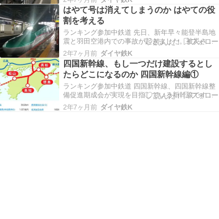
新幹線のダイヤはどうなるのでしょうか。なお今
はやて号は消えてしまうのか はやての役
回は、期成会の推進する四国エリアのみ、具体的
割を考える
には徳島から松山と岡山から松山の区間、大阪や
大分まで海を渡…
ランキング参加中鉄道 先日、新年早々能登半島地
震と羽田空港内での事故が起きました。被災され
た方に心よりお見舞い申し上げます。一日も早い
2年7ヶ月前
ダイヤ鉄K
復興をお祈りします。 飛行機の欠航が相次いだこ
四国新幹線、もし一つだけ建設するとし
とから各路線で臨時の新幹線が運行され、東北新
たらどこになるのか 四国新幹線編①
幹線と北海道新幹線では臨時のはやて号が設定さ
れました。は…
ランキング参加中鉄道 四国新幹線、四国新幹線整
備促進期成会が実現を目指している新幹線です。
四国新幹線といわれる新幹線は具体的に二つあ
2年7ヶ月前
ダイヤ鉄K
り、新大阪から淡路島経由で徳島、高松、松山を
通り、大分まで結ぶ四国新幹線と、岡山から高知
を結ぶ四国横断新幹線があります。四国新幹線整
備促進期成会によ…