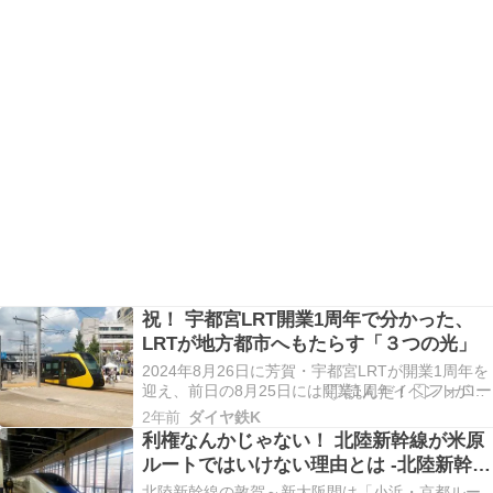
祝！ 宇都宮LRT開業1周年で分かった、
LRTが地方都市へもたらす「３つの光」
2024年8月26日に芳賀・宇都宮LRTが開業1周年を
迎え、前日の8月25日には開業1周年イベントが開
催されました。当日は子育て世帯の方で賑わって
2年前
ダイヤ鉄K
いました。LRTなどの公共交通の目的は、環境負
利権なんかじゃない！ 北陸新幹線が米原
荷の軽減や沿線の市街地の活性化であり、都市計
ルートではいけない理由とは -北陸新幹線
画や街づくりの一環として事業が行われていま
線③
す…
北陸新幹線の敦賀～新大阪間は「小浜・京都ルー