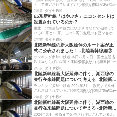
ト」で決定されていますが、様々な問題がありい
まだに着工されていません。そんな中、北陸新幹
2年前
ダイヤ鉄K
線の新大阪までの早期開業を求めて「米原ルー
E5系新幹線「はやぶさ」にコンセントは
ト」に変更するべきだという意見が大きくなって
設置されているのか？
います。しかし米原ルートにも問題点が多い事実
があり、この事実を…
東北・北海道新幹線のはやぶさ号などで活躍して
いるE5系とH5系。この車両、全席コンセントが設
置されている編成もあればされていない編成もあ
2年前
ダイヤ鉄K
ります。この点に関してネット上では、「私が乗
北陸新幹線の新大阪延伸のルート案が正
ったらコンセントが全席設置されてたからはやぶ
式に公表されました！ -北陸新幹線編②
さ号だったら全席設置されている！」みたいな誤
ったものが検…
ランキング参加中鉄道 本日８月７日、国土交通省
鉄道局ならびに鉄道・運輸機構より、北陸新幹線
（敦賀・大阪間）詳細駅位置・ルート図（案）が
2年前
ダイヤ鉄K
公表されました。この公式資料では、ルートの全
北陸新幹線新大阪延伸に伴う、湖西線の
体図・京都駅付近の詳細図と位置の比較、地下水
並行在来線問題について考える -北陸新幹
の影響について・工期や概算事業費について・今
線編①
後のスケジュー…
ランキング参加中鉄道 2024年3月、敦賀まで延伸
され注目されている北陸新幹線。北陸新幹線の計
画としての終着駅は新大阪までとなっています
2年前
ダイヤ鉄K
が、敦賀～新大阪間の着工はいまだされていませ
北陸新幹線新大阪延伸に伴う、湖西線の
ん。そこで、着工に至るまでの問題点の1つであ
並行在来線問題について考える -北陸新幹
る、北陸新幹線新大阪延伸の際の並行在来線につ
線編①
いて考えてい…
2024年3月、敦賀まで延伸され注目されている北