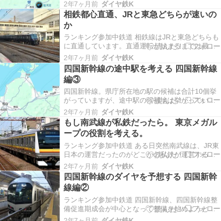
候補地は挙がっていません。そこで今回は、岡山
2年7ヶ月前
ダイヤ鉄K
から高知を結ぶ四国横断新幹線の途中駅を考えて
相鉄都心直通、JRと東急どちらが速いの
みます。なお徳島から松山を結ぶ四国新幹線の途
か
中駅については、前回のブログで考察していま
す。そちらが前…
ランキング参加中鉄道 相鉄線はJRと東急どちらも
に直通しています。直通運転が始まるまでは最大
のターミナルが横浜で都心乗り入れしていなかっ
2年7ヶ月前
ダイヤ鉄K
たのですが、その悲願が叶ったことになります。
四国新幹線の途中駅を考える 四国新幹線
ですがJR線の直通ルートの地図を見てみると、だ
編③
いぶ遠回りなように思えます。だから今回は、JR
線と東急…
四国新幹線。県庁所在地の駅の候補は合計10個挙
がっていますが、途中駅の候補地は挙がっていま
せん。そこで今回は、徳島から松山を結ぶ「四国
2年7ヶ月前
ダイヤ鉄K
横断新幹線」ではない方の四国新幹線の途中駅を
もし南武線が私鉄だったら。 東京メガル
考えてみます。 ホームページから読み取れるこ
ープの役割を考える。
と 徳島～高松間の停車駅 高松～松山の停車駅 感
じたこ…
ランキング参加中鉄道 ある日突然南武線は、JR東
日本の運営だったのがどこかの私鉄が運営するよ
うに変わりました。その鉄道会社は考えました。
2年7ヶ月前
ダイヤ鉄K
南武線、都心乗り入れがないのではないか。「相
四国新幹線のダイヤを予想する 四国新幹
鉄を見習って、都心直通を目指すぞー！」 しかし
線編②
ふと気づきました。何線に直通するの？ 候補とし
ては、東…
ランキング参加中鉄道 四国新幹線、四国新幹線整
備促進期成会が中心となって整備を始めようと動
いています。ではもし四国新幹線が開通したら、
2年7ヶ月前
ダイヤ鉄K