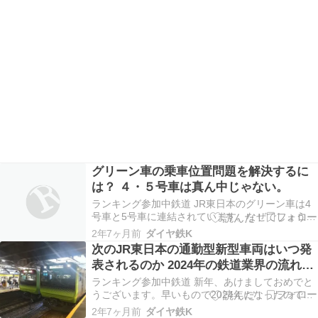
グリーン車の乗車位置問題を解決するに
は？ ４・５号車は真ん中じゃない。
ランキング参加中鉄道 JR東日本のグリーン車は4
号車と5号車に連結されています。なぜでしょう
か。以下の理由が挙げられると思います。 電動者
2年7ヶ月前
ダイヤ鉄K
を２両１ユニットとするため 先頭車はグリーン車
次のJR東日本の通勤型新型車両はいつ発
とせず、またモーター車にもならないようにする
表されるのか 2024年の鉄道業界の流れを
ため サハやサロが3両連続にならないようにする
考える
ため …
ランキング参加中鉄道 新年、あけましておめでと
うございます。早いもので2024年になったので、
2024年に鉄道業界で何が起こるのかを、少し変わ
2年7ヶ月前
ダイヤ鉄K