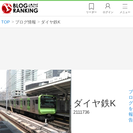
リーダー
ログイン
メニュー
TOP
ブログ情報
ダイヤ鉄K
ブ
ロ
ダイヤ鉄K
グ
を
2111736
報
告