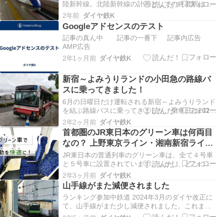
陸新幹線。北陸新幹線の計画としての終着駅は新
大阪までとなっていますが、敦賀～新大阪間の着
2年前
ダイヤ鉄K
工はいまだされていません。そこで、着工に至る
Googleアドセンスのテスト
までの問題点の1つである、北陸新幹線新大阪延伸
記事の真ん中 記事の一番下 記事内広告
の際の並行在来線について考えていきます。 北陸
AMP広告
新幹線で…
2年1ヶ月前
ダイヤ鉄K
新宿～よみうりランドの小田急の路線バ
スに乗ってきました！
6月の日曜日だけ運転される新宿～よみうりランド
を結ぶ路線バスに乗ってきました。乗車日は2024
年6月9日、満員であった路線バスの現地の様子を
2年2ヶ月前
ダイヤ鉄K
報告していきます。 バスの出発まで 新宿から調
首都圏のJR東日本のグリーン車は何両目
布 調布からよみうりランド 来年も運行されるのか
なの？ 上野東京ライン・湘南新宿ライン
バスの出発まで よみうりラン…
系統、横須賀線・総武快速線系統のグリ
JR東日本の普通列車のグリーン車は、全て４号車
ーン車の乗車位置を徹底解説！
と５号車に設置されています。しかし、どこに
４・５号車があるかは同じではなく、乗車位置は2
2年3ヶ月前
ダイヤ鉄K
パターン存在します。上野東京ラインと湘南新宿
山手線がまた減便されました
ライン系統をパターン ①、総武快速線・横須賀線
ランキング参加中鉄道 2024年3月のダイヤ改正に
系統をパターン②として、詳しくみていきましょ
て、山手線がまた少し減便されました。これまで
う。 １…
平日の午前中は5分間隔、休日の午前中は4分間隔