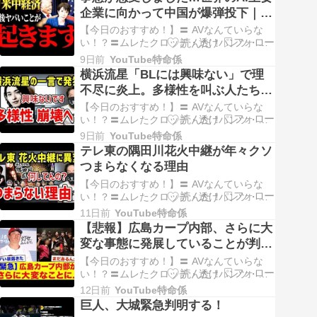
【YouTubeのレビュー】投資詐欺って、こ
企業に向かって中国が爆弾投下｜中
うやって近づいてくるのか…と かなり勉強
国がAIバブルを弾けさせる可能性に
になる動画でした。今回の動画では、「過
【今日のおすすめ！】〓 AVなんていらな
去に見…
ついて元ゴールドマンサックスが徹
い！？〓ムレたクロッチ・透けパンツ・食
い込み…今日の街角ベスト！〓40代・50代
底解説
9日前
YouTube特命係
の本物の熟女パンツが毎日更新！
横浜流星「BLには興味ない」で理
【YouTubeのレビュー】中国AIの台頭は、
不尽に炎上。多様性を叫ぶ人たちが
AI相場にどのような影響を与えるのか近
盛大に自爆
年、AIは世界の株式市場において最も注目
【今日のおすすめ！】〓 AVなんていらな
され…
い！？〓ムレたクロッチ・透けパンツ・食
い込み…今日の街角ベスト！〓40代・50代
9日前
YouTube特命係
の本物の熟女パンツが毎日更新！
テレ東の隅田川花火中継が年々クソ
【YouTubeのレビュー】横浜竜星さんのBL
つまらなくなる理由
発言炎上は「切り取り」と「文脈無視」が
問題ではないか俳優の横浜竜星さんがファ
【今日のおすすめ！】〓 AVなんていらな
ンクラ…
い！？〓ムレたクロッチ・透けパンツ・食
い込み…今日の街角ベスト！〓40代・50代
11日前
YouTube特命係
の本物の熟女パンツが毎日更新！
【悲報】広島カープ内部、さらに大
【YouTubeのレビュー】最近YouTubeを眺
変な事態に発展していることが判
めていたら、元テレビディレクターのさっ
明...【プロ野球】【羽月隆太郎】
きーさんが投稿した「テレ東の隅田川花火
【今日のおすすめ！】〓 AVなんていらな
中…
【ゾンビタバコ】
い！？〓ムレたクロッチ・透けパンツ・食
い込み…今日の街角ベスト！〓40代・50代
12日前
YouTube特命係
の本物の熟女パンツが毎日更新！
巨人、大城緊急判明する！
【YouTubeのレビュー】最近、YouTubeで