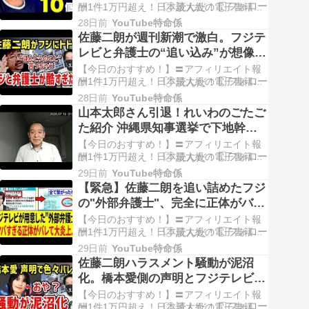
運動、サプリメント…】
酬1件1万円超え！日本最大級の電子書籍
ASPインフォカート〓 【PR】AVなんてい
28日前
YouTube特命係
らない！？〓【PR】ムレたクロッチ・透け
佐藤二朗が週刊新潮で激白。フジテ
パンツ・食い込み…今日の街角ベスト！〓
レビと弁護士の“追い込み”が想像以
【PR】40代・50代の本物の熟女パンツが毎
上に酷かった
日更新！↓ ↓ ↓ ↓ ↓ ↓ ↓ …
【今日のおすすめ！】〓アフィリエイト報
酬1件1万円超え！日本最大級の電子書籍
ASPインフォカート〓 【PR】AVなんてい
28日前
YouTube特命係
らない！？〓【PR】ムレたクロッチ・透け
山本太郎さん引退！れいわのごたご
パンツ・食い込み…今日の街角ベスト！〓
た紹介 沖縄県知事選挙で下地幹郎
【PR】40代・50代の本物の熟女パンツが毎
さん出馬で保守層激怒？
日更新！↓ ↓ ↓ ↓ ↓ ↓ ↓ …
【今日のおすすめ！】〓アフィリエイト報
酬1件1万円超え！日本最大級の電子書籍
ASPインフォカート〓 【PR】AVなんてい
29日前
YouTube特命係
らない！？〓【PR】ムレたクロッチ・透け
【緊急】佐藤二朗を追い詰めたフジ
パンツ・食い込み…今日の街角ベスト！〓
の"外部弁護士"、完全に正体がバレ
【PR】40代・50代の本物の熟女パンツが毎
る...
日更新！↓ ↓ ↓ ↓ ↓ ↓ ↓ …
【今日のおすすめ！】〓アフィリエイト報
酬1件1万円超え！日本最大級の電子書籍
ASPインフォカート〓 【PR】AVなんてい
29日前
YouTube特命係
らない！？〓【PR】ムレたクロッチ・透け
佐藤二朗ハラスメント騒動が泥沼
パンツ・食い込み…今日の街角ベスト！〓
化。橋本愛側の声明とフジテレビの
【PR】40代・50代の本物の熟女パンツが毎
立ち回りが不自然すぎる
日更新！↓ ↓ ↓ ↓ ↓ ↓ ↓ …
【今日のおすすめ！】〓アフィリエイト報
酬1件1万円超え！日本最大級の電子書籍