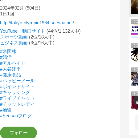
2024年02月
(904日)
1日1回
45
http://tokyo-olympic1964.seesaa.net/
YouTube・動画サイト
(44位/1,132人中)
スポーツ動画
(2位/18人中)
ビジネス動画
(3位/16人中)
46
#米国株
#婚活
#アルバイト
#大谷翔平
47
#健康食品
#ハッピーメール
#ポイントサイト
#キャッシング
48
#ライブチャット
#チャットレディ
#治験
#Seesaaブログ