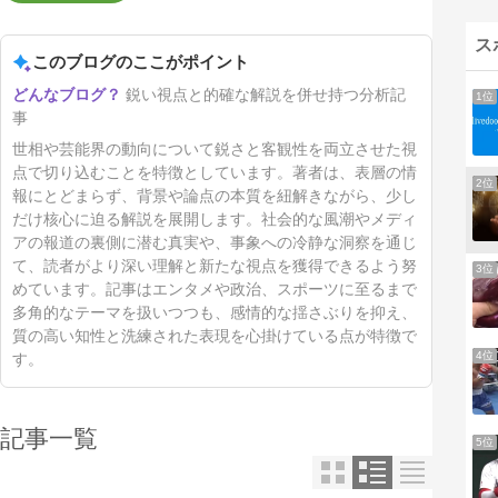
ス
このブログのここがポイント
鋭い視点と的確な解説を併せ持つ分析記
1位
事
世相や芸能界の動向について鋭さと客観性を両立させた視
点で切り込むことを特徴としています。著者は、表層の情
2位
報にとどまらず、背景や論点の本質を紐解きながら、少し
だけ核心に迫る解説を展開します。社会的な風潮やメディ
アの報道の裏側に潜む真実や、事象への冷静な洞察を通じ
て、読者がより深い理解と新たな視点を獲得できるよう努
3位
めています。記事はエンタメや政治、スポーツに至るまで
多角的なテーマを扱いつつも、感情的な揺さぶりを抑え、
質の高い知性と洗練された表現を心掛けている点が特徴で
4位
す。
記事一覧
5位