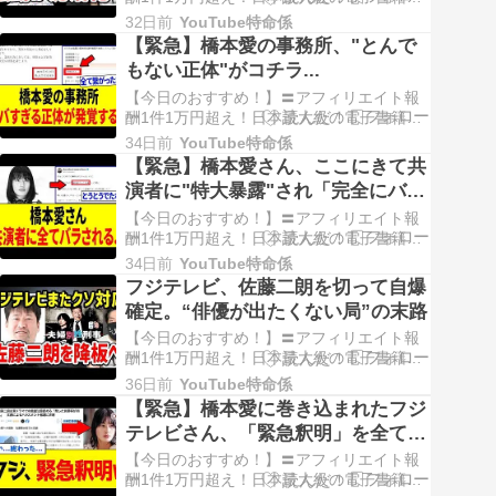
ASPインフォカート〓 【PR】AVなんてい
32日前
YouTube特命係
らない！？〓【PR】ムレたクロッチ・透け
【緊急】橋本愛の事務所、"とんで
パンツ・食い込み…今日の街角ベスト！〓
もない正体"がコチラ...
【PR】40代・50代の本物の熟女パンツが毎
日更新！↓ ↓ ↓ ↓ ↓ ↓ ↓ …
【今日のおすすめ！】〓アフィリエイト報
酬1件1万円超え！日本最大級の電子書籍
ASPインフォカート〓 【PR】AVなんてい
34日前
YouTube特命係
らない！？〓【PR】ムレたクロッチ・透け
【緊急】橋本愛さん、ここにきて共
パンツ・食い込み…今日の街角ベスト！〓
演者に"特大暴露"され「完全にバレ
【PR】40代・50代の本物の熟女パンツが毎
る...」
日更新！↓ ↓ ↓ ↓ ↓ ↓ ↓ …
【今日のおすすめ！】〓アフィリエイト報
酬1件1万円超え！日本最大級の電子書籍
ASPインフォカート〓 【PR】AVなんてい
34日前
YouTube特命係
らない！？〓【PR】ムレたクロッチ・透け
フジテレビ、佐藤二朗を切って自爆
パンツ・食い込み…今日の街角ベスト！〓
確定。“俳優が出たくない局”の末路
【PR】40代・50代の本物の熟女パンツが毎
日更新！↓ ↓ ↓ ↓ ↓ ↓ ↓ …
【今日のおすすめ！】〓アフィリエイト報
酬1件1万円超え！日本最大級の電子書籍
ASPインフォカート〓 【PR】AVなんてい
36日前
YouTube特命係
らない！？〓【PR】ムレたクロッチ・透け
【緊急】橋本愛に巻き込まれたフジ
パンツ・食い込み…今日の街角ベスト！〓
テレビさん、「緊急釈明」を全て間
【PR】40代・50代の本物の熟女パンツが毎
違ってしまうｗｗｗ
日更新！↓ ↓ ↓ ↓ ↓ ↓ ↓ …
【今日のおすすめ！】〓アフィリエイト報
酬1件1万円超え！日本最大級の電子書籍