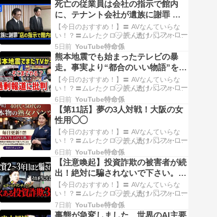
死亡の従業員は会社の指示で館内
【YouTubeのレビュー】この動画は、佐藤
に、テナント会社が遺族に謝罪 熊
大介さんのチャンネル「イーウーパスポー
本地震
ト」で公開されている中国仕入れ現場練り
【今日のおすすめ！】〓 AVなんていらな
歩きシリ…
い！？〓ムレたクロッチ・透けパンツ・食
い込み…今日の街角ベスト！〓40代・50代
5日前
YouTube特命係
の本物の熟女パンツが毎日更新！
熊本地震でも始まったテレビの暴
【YouTubeのレビュー】TBS NEWS DIGの
走。事実より“都合のいい物語”を作
動画を見て、胸が痛くなりました。熊本地
る災害報道
震の直後、イオンモール熊本で起きた爆…
【今日のおすすめ！】〓 AVなんていらな
い！？〓ムレたクロッチ・透けパンツ・食
い込み…今日の街角ベスト！〓40代・50代
6日前
YouTube特命係
の本物の熟女パンツが毎日更新！
【第11話】夢の3人対戦！大阪の女
【YouTubeのレビュー】最近、元テレビデ
性用◯◯
ィレクターのさっきーさんが投稿した動画
を見て、改めて災害時のテレビ報道につい
【今日のおすすめ！】〓 AVなんていらな
て考えさ…
い！？〓ムレたクロッチ・透けパンツ・食
い込み…今日の街角ベスト！〓40代・50代
6日前
YouTube特命係
の本物の熟女パンツが毎日更新！
【注意喚起】投資詐欺の被害者が続
【YouTubeのレビュー】大阪の夜を舞台に
出！絶対に騙されないで下さい。｜
したミルクさんのシリーズ、第11話を観ま
投資詐欺撲滅委員会、委員長おーち
した。30代で彼氏なしのぽっちゃり女子
【今日のおすすめ！】〓 AVなんていらな
が、寂…
ゃんが徹底解説
い！？〓ムレたクロッチ・透けパンツ・食
い込み…今日の街角ベスト！〓40代・50代
7日前
YouTube特命係
の本物の熟女パンツが毎日更新！
事態が急変しました…世界のAI主要