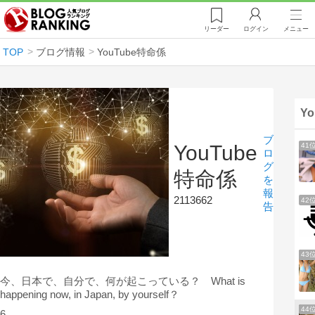
リーダー
ログイン
メニュー
TOP
ブログ情報
YouTube特命係
Y
ブ
41
YouTube
ロ
グ
特命係
を
報
2113662
42
告
43
今、日本で、自分で、何が起こっている？ What is
happening now, in Japan, by yourself？
44
6