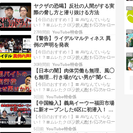
ヤクザの恐喝】反社の人間がする実
6位
際の脅し方と潜り抜ける方法
【今日のおすすめ！】〓 AVなんていらな
い！？〓ムレたクロッチ・透けパンツ・食
い込み…今日の街角ベスト！〓40代・50代
7位
27時間前
YouTube特命係
の本物の熟女パンツが毎日更新！
【警告】ライデルマルティネス 異
【YouTubeのレビュー】最近、YouTubeで
例の声明を発表
「【ヤクザの恐喝】反社の人間がする実際
の脅し方と潜り抜ける方法」という動画を
【今日のおすすめ！】〓 AVなんていらな
8位
見…
い！？〓ムレたクロッチ・透けパンツ・食
い込み…今日の街角ベスト！〓40代・50代
30時間前
YouTube特命係
の本物の熟女パンツが毎日更新！
【日本の闇】肉体労働も無理、風◯
【YouTubeのレビュー】最近、プロ野球の
も無理...行き場がない男が"闇バイ
巨人関連の動画を見ていて、気になる一本
トの捨て駒"になる5つの構造
に出会いました。プロ野球巨人解説chがア
【今日のおすすめ！】〓 AVなんていらな
ップし…
い！？〓ムレたクロッチ・透けパンツ・食
い込み…今日の街角ベスト！〓40代・50代
3日前
YouTube特命係
の本物の熟女パンツが毎日更新！
【中国輸入】義烏イーウー福田市場
【YouTubeのレビュー】最近、闇バイトの
に新オープンした6区に初潜入！ 〜
ニュースが頻繁に流れてくる中で、実行役
中国仕入れ現場練り歩きVol 11
のほとんどが男性だという印象を持ってい
【今日のおすすめ！】〓 AVなんていらな
ました。…
い！？〓ムレたクロッチ・透けパンツ・食
い込み…今日の街角ベスト！〓40代・50代
5日前
YouTube特命係
の本物の熟女パンツが毎日更新！