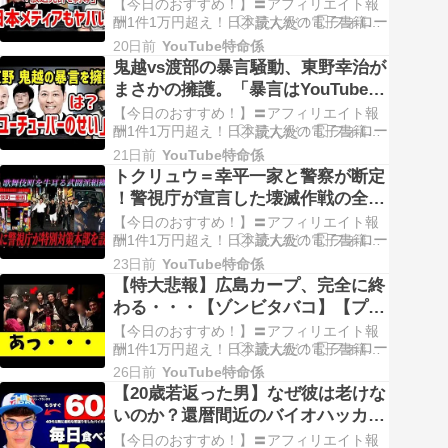
事ではない理由
面白いストーリーだと感じました。タイト
【今日のおすすめ！】〓アフィリエイト報
ル…
酬1件1万円超え！日本最大級の電子書籍
ASPインフォカート〓 【PR】AVなんてい
20日前
YouTube特命係
らない！？〓【PR】ムレたクロッチ・透け
鬼越vs渡部の暴言騒動、東野幸治が
パンツ・食い込み…今日の街角ベスト！〓
まさかの擁護。「暴言はYouTubeの
【PR】40代・50代の本物の熟女パンツが毎
せい」で批判殺到
日更新！↓ ↓ ↓ ↓ ↓ ↓ ↓ …
【今日のおすすめ！】〓アフィリエイト報
酬1件1万円超え！日本最大級の電子書籍
ASPインフォカート〓 【PR】AVなんてい
21日前
YouTube特命係
らない！？〓【PR】ムレたクロッチ・透け
トクリュウ＝幸平一家と警察が断定
パンツ・食い込み…今日の街角ベスト！〓
！警視庁が宣言した壊滅作戦の全容
【PR】40代・50代の本物の熟女パンツが毎
を解説
日更新！↓ ↓ ↓ ↓ ↓ ↓ ↓ …
【今日のおすすめ！】〓アフィリエイト報
酬1件1万円超え！日本最大級の電子書籍
ASPインフォカート〓 【PR】AVなんてい
23日前
YouTube特命係
らない！？〓【PR】ムレたクロッチ・透け
【特大悲報】広島カープ、完全に終
パンツ・食い込み…今日の街角ベスト！〓
わる・・・【ゾンビタバコ】【プロ
【PR】40代・50代の本物の熟女パンツが毎
野球】
日更新！↓ ↓ ↓ ↓ ↓ ↓ ↓ …
【今日のおすすめ！】〓アフィリエイト報
酬1件1万円超え！日本最大級の電子書籍
ASPインフォカート〓 【PR】AVなんてい
26日前
YouTube特命係
らない！？〓【PR】ムレたクロッチ・透け
【20歳若返った男】なぜ彼は老けな
パンツ・食い込み…今日の街角ベスト！〓
いのか？還暦間近のバイオハッカー
【PR】40代・50代の本物の熟女パンツが毎
が実践する若返り習慣3選【食事、
日更新！↓ ↓ ↓ ↓ ↓ ↓ ↓ …
【今日のおすすめ！】〓アフィリエイト報