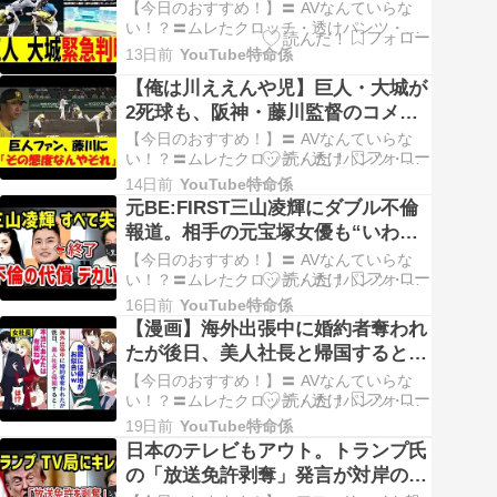
【今日のおすすめ！】〓 AVなんていらな
野球関連の動画をよく見ているのですが、
い！？〓ムレたクロッチ・透けパンツ・食
チャンネル「野球X」の最新動画「【悲報】
い込み…今日の街角ベスト！〓40代・50代
…
13日前
YouTube特命係
の本物の熟女パンツが毎日更新！
【俺は川ええんや児】巨人・大城が
【YouTubeのレビューYouTubeで「野球好
き」さんのチャンネルをチェックしていた
2死球も、阪神・藤川監督のコメン
ら、「巨人、大城緊急判明する！」という
トに巨人ファンブチ切れ・・・【野
【今日のおすすめ！】〓 AVなんていらな
タ…
球情報】【2ch 5ch】【なんj】
い！？〓ムレたクロッチ・透けパンツ・食
い込み…今日の街角ベスト！〓40代・50代
14日前
YouTube特命係
の本物の熟女パンツが毎日更新！
元BE:FIRST三山凌輝にダブル不倫
【YouTubeのレビュー】最近、プロ野球の
報道。相手の元宝塚女優も“いわく
ニュースを見ていると、死球をめぐる話題
つき”だった
がやたらと多い気がします。特に阪神と巨
【今日のおすすめ！】〓 AVなんていらな
人の対戦…
い！？〓ムレたクロッチ・透けパンツ・食
い込み…今日の街角ベスト！〓40代・50代
16日前
YouTube特命係
の本物の熟女パンツが毎日更新！
【漫画】海外出張中に婚約者奪われ
【YouTubeのレビュー】最近、芸能ニュー
たが後日、美人社長と帰国すると…
スで話題になっている元BE:FIRSTの三山凌
元カノと今カレが顔を真っ青にし
輝さんと元宝塚女優の花乃まりあさんの
【今日のおすすめ！】〓 AVなんていらな
ダ…
て...【恋愛マンガ動画】
い！？〓ムレたクロッチ・透けパンツ・食
い込み…今日の街角ベスト！〓40代・50代
19日前
YouTube特命係
の本物の熟女パンツが毎日更新！
日本のテレビもアウト。トランプ氏
【YouTubeのレビュー】YouTubeで配信さ
の「放送免許剥奪」発言が対岸の火
れている恋愛漫画の動画を見て、なかなか