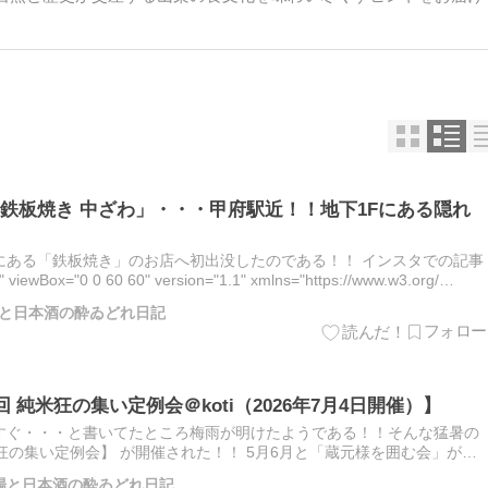
鉄板焼き 中ざわ」・・・甲府駅近！！地下1Fにある隠れ
にある「鉄板焼き」のお店へ初出没したのである！！ インスタでの記事
" viewBox="0 0 60 60" version="1.1" xmlns="https://www.w3.org/…
酒場と日本酒の酔ゐどれ日記
 純米狂の集い定例会＠koti（2026年7月4日開催）】
すぐ・・・と書いてたところ梅雨が明けたようである！！そんな猛暑の
 純米狂の集い定例会】 が開催された！！ 5月6月と「蔵元様を囲む会」が開
しぶり！！そして今回韮崎のお店での開催その2としてワ…
梨酒場と日本酒の酔ゐどれ日記