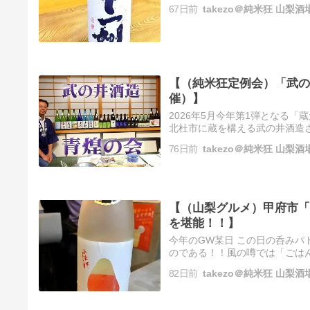
る！！ インスタでの記事 <svg width=
67日前
takezo＠純米狂 山
【（純米狂定例会）「武の井酒
催）】
2026年5月今年第1弾となる
北杜市に蔵を構える武の井酒造
造 青煌の会 2026'】 が開催
76日前
takezo＠純米狂 山
【（山梨グルメ）甲府市「ご
を堪能！！】
今年のGW某日 この日の呑みパト
のである！！風の噂では「ごはん
うである（笑）！！ インスタでの記事 <
82日前
takezo＠純米狂 山