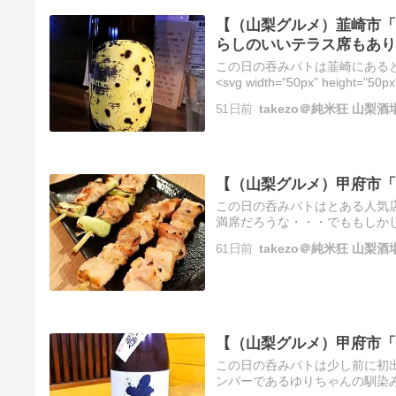
【（山梨グルメ）韮崎市「
らしのいいテラス席もあり
この日の吞みパトは韮崎にある
<svg width="50px" height="50px
51日前
takezo＠純米狂 山
【（山梨グルメ）甲府市「
この日の呑みパトはとある人気
満席だろうな・・・でももしか
案の定満席であった（また次回
61日前
takezo＠純米狂 山
に…
【（山梨グルメ）甲府市「
この日の呑みパトは少し前に初
ンバーであるゆりちゃんの馴染