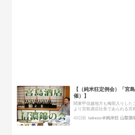
【（純米狂定例会）「宮島酒店
催）】
関東甲信越地方も梅雨入りしたこ
より宮島酒店社長であられる宮島敏
である！！ 登場酒リスト（左より）
43日前
takezo＠純米狂 山