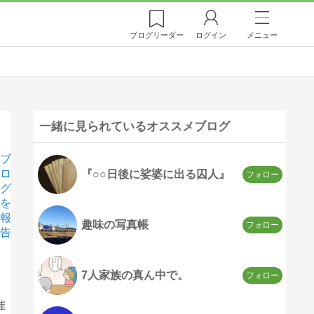
ブログ
リーダー
ログイン
メニュー
一緒に見られているオススメブログ
ブ
ロ
『○○日後に娑婆に出る囚人』
グ
を
報
趣味の写真帳
告
7人家族の真ん中で。
催