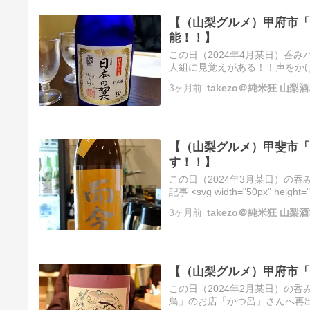
【（山梨グルメ）甲府市「
能！！】
この日（2024年4月某日）呑
人組に見覚えがある！！声をか
甲府駅前で飲んだくれたという
3ヶ月前
takezo＠純米狂 山
【（山梨グルメ）甲斐市「
す！！】
この日（2024年3月某日）の
記事 <svg width="50px" height="
3ヶ月前
takezo＠純米狂 山
【（山梨グルメ）甲府市「
この日（2024年2月某日）の
鳥」のお店「かつ呂」さんへ再