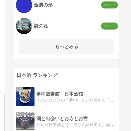
金属の形
詩の塊
もっとみる
日本酒 ランキング
7位
夢中図書館 日本酒館
そのときどきの「夢中」をとり揃える「夢中図書館」。ここはそのなかでも、日本酒の「夢中」を集めた「日本酒館」です。Welcome to the ’Sake' f…
8位
酒と出会いとお寺とお宮
飲んだ日本酒と寺社巡りの記録です。酒蔵を訪ねたりイベントに出かけてはいろんな日本酒を楽しんでいます。