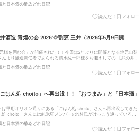
"50px" height="50px" vi…
梨酒場と日本酒の酔ゐどれ日記
造 青煌の会 2026'＠割烹 三井（2026年5月9日開
「蔵元様を囲む会」が開催された！！今回は2年ぶりに開催となる地元山梨
さんより醸造責任者であられる清水紘一郎様をお迎えしての 【武の井酒
されたのである！！ 登場酒リスト（左より） 1.【青煌…
梨酒場と日本酒の酔ゐどれ日記
はん処 choito」へ再出没！！「おつまみ」と「日本酒」
は甲府オリオン通りにある「ごはん処 choito」さんへ再出没してきた
処 choito」さんには純米狂メンバーのN村氏がけっこう通っているよ
svg width="50px" he…
梨酒場と日本酒の酔ゐどれ日記