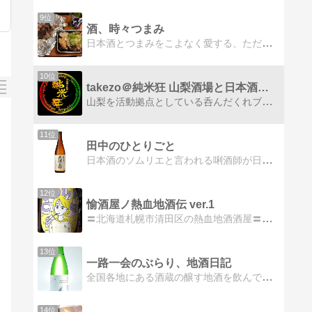
9位
酒、時々つまみ
日本酒とつまみをこよなく愛する、ただのサラリーマンが運営するブログです。新潟清酒達人検定「銅」の達人取得。日本酒に少しでも興味を持っていただければ幸いです。
10位
takezo＠純米狂 山梨酒場と日本酒の酔ゐどれ日記
山梨を活動拠点としている呑んだくれブロガー！！山梨（甲府近辺）で「純米狂」というゆる〜い日本酒の会を毎月主催している 唎酒師takezoです！！定例会以外の週末は あちこちそっちとお店を呑みパトロール！！山梨グルメ情報発信中！！
11位
田中のひとりごと
日本酒のソムリエと言われる唎酒師が日本酒など好きなことを書いてます
12位
愉酒屋ノ熱血地酒伝 ver.1
〓北海道札幌市清田区の熱血地酒酒屋〓日本酒大好き！熱血店長の愉しく熱い日々アレコレ
13位
一路一会のぶらり、地酒日記
全国各地にある酒蔵の醸す地酒を飲んで、気がつけば1,300蔵を越えました！今日も地酒を飲みながらその酒蔵に想いを馳せます！応援宜しくお願いします！！
14位