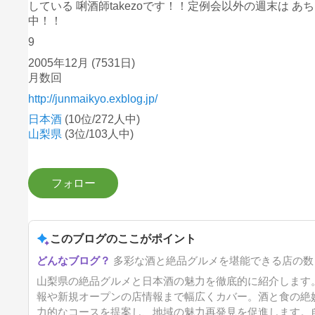
している 唎酒師takezoです！！定例会以外の週末は
中！！
9
2005年12月
(7531日)
月数回
http://junmaikyo.exblog.jp/
日本酒
(10位/272人中)
山梨県
(3位/103人中)
このブログのここがポイント
多彩な酒と絶品グルメを堪能できる店の数
山梨県の絶品グルメと日本酒の魅力を徹底的に紹介します
報や新規オープンの店情報まで幅広くカバー。酒と食の絶
力的なコースを提案し、地域の魅力再発見を促進します。