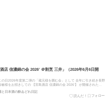
 信濃錦の会 2026’ ＠割烹 三井」（2026年6月6日開
の日2026年度第二弾の「蔵元様を囲む会」として 去年に引き続き長野
様をお招きしての 【宮島酒店 信濃錦の会 2026’】 が開催されたの
 1.【斬九郎 発泡性 片手業 生詰酒（R7B…
梨酒場と日本酒の酔ゐどれ日記