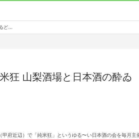
takezo＠純米狂 山梨酒場と日本酒の酔ゐどれ日記
o＠純米狂 山梨酒場と日本酒の酔ゐ
（甲府近辺）で「純米狂」というゆる〜い日本酒の会を毎月主