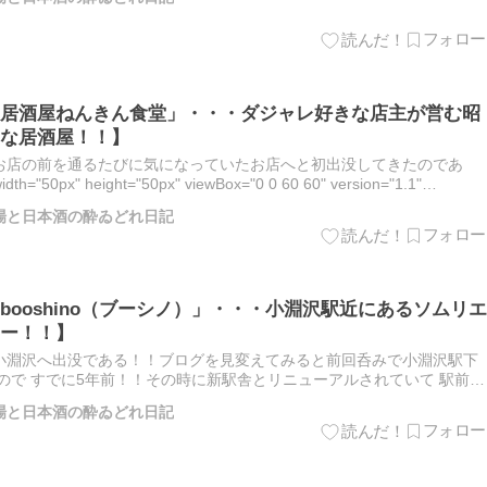
居酒屋ねんきん食堂」・・・ダジャレ好きな店主が営む昭
な居酒屋！！】
お店の前を通るたびに気になっていたお店へと初出没してきたのであ
0px" height="50px" viewBox="0 0 60 60" version="1.1"
梨酒場と日本酒の酔ゐどれ日記
ooshino（ブーシノ）」・・・小淵沢駅近にあるソムリエ
ー！！】
小淵沢へ出没である！！ブログを見変えてみると前回呑みで小淵沢駅下
たので すでに5年前！！その時に新駅舎とリニューアルされていて 駅前広
覚えているが 今回駅前にチラホラと新しいお店がオープンしてい…
梨酒場と日本酒の酔ゐどれ日記