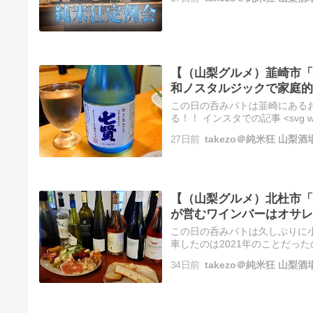
【（山梨グルメ）韮崎市「
和ノスタルジックで家庭的
この日の呑みパトは韮崎にある
る！！ インスタでの記事 <svg width="5
xmlns="https://w…
27日前
takezo＠純米狂 山
【（山梨グルメ）北杜市「b
が営むワインバーはオサレ
この日の呑みパトは久しぶりに
車したのは2021年のことだっ
場も整備されていて驚いたのを
34日前
takezo＠純米狂 山