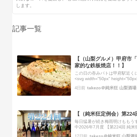
します。
記事一覧
【（山梨グルメ）甲府市「
家的な鉄板焼店！！】
この日の吞みパトは甲府駅近く
<svg width="50px" height="50px
4日前
takezo＠純米狂 山梨
【（純米狂定例会）第224回
毎日猛暑が続き梅雨明けももう
中2026年7月度 【第224回
催されたので 通常の定例会は久
17日前
takezo＠純米狂 山