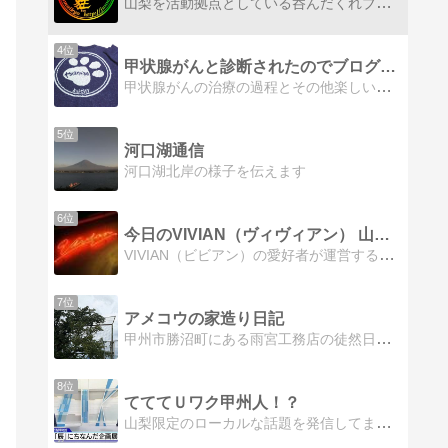
山梨を活動拠点としている呑んだくれブロガー！！山梨（甲府近辺）で「純米狂」というゆる〜い日本酒の会を毎月主催している 唎酒師takezoです！！定例会以外の週末は あちこちそっちとお店を呑みパトロール！！山梨グルメ情報発信中！！
4位
甲状腺がんと診断されたのでブログ始めました&山梨グルメ
甲状腺がんの治療の過程とその他楽しいことを書いていけたら良いなぁ。
5位
河口湖通信
河口湖北岸の様子を伝えます
6位
今日のVIVIAN（ヴィヴィアン） 山梨-富士川町（増穂）
VIVIAN（ビビアン）の愛好者が運営するブログです。お店に行ったら写真を付けて更新しています。遠方に住んでいてなかなかお店に行けないので、VIVIANのブログをたてて遠方から応援しています。
7位
アメコウの家造り日記
甲州市勝沼町にある雨宮工務店の徒然日記工事日記から皆様にお役に立つ情報まで随時発信しています！
8位
てててＵワク甲州人！？
山梨限定のローカルな話題を発信してます。