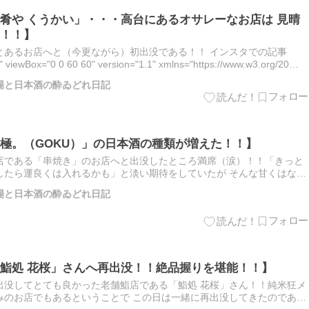
肴や くうかい」・・・高台にあるオサレーなお店は 見晴
！！】
とあるお店へと（今更ながら）初出没である！！ インスタでの記事
" viewBox="0 0 60 60" version="1.1" xmlns="https://www.w3.org/20…
梨酒場と日本酒の酔ゐどれ日記
極。（GOKU）」の日本酒の種類が増えた！！】
店である「串焼き」のお店へと出没したところ満席（涙）！！「きっと
したら運良くは入れるかも」と淡い期待をしていたが そんな甘くはない
からはいつものように予約していきますねマスター）！！ その後どこ
梨酒場と日本酒の酔ゐどれ日記
鮨処 花桜」さんへ再出没！！絶品握りを堪能！！】
出没してとても良かった老舗鮨店である「鮨処 花桜」さん！！純米狂メ
みのお店でもあるということで この日は一緒に再出没してきたのであ