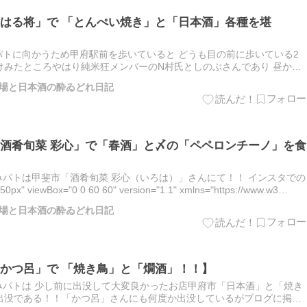
はる将」で 「とんぺい焼き」と「日本酒」各種を堪
みパトに向かうため甲府駅前を歩いていると どうも目の前に歩いている2
けみたところやはり純米狂メンバーのN村氏としのぶさんであり 昼から
ことであった（笑）！！今から呑みパトに向かう予定だと伝えると…
梨酒場と日本酒の酔ゐどれ日記
酒肴旬菜 彩心」で「春酒」と〆の「ペペロンチーノ」を食
吞みパトは甲斐市「酒肴旬菜 彩心（いろは）」さんにて！！ インスタでの
50px" viewBox="0 0 60 60" version="1.1" xmlns="https://www.w3…
梨酒場と日本酒の酔ゐどれ日記
かつ呂」で 「焼き鳥」と「燗酒」！！】
呑みパトは 少し前に出没して大変良かったお店甲府市「日本酒」と「焼き
出没である！！「かつ呂」さんにも何度か出没しているがブログに掲載