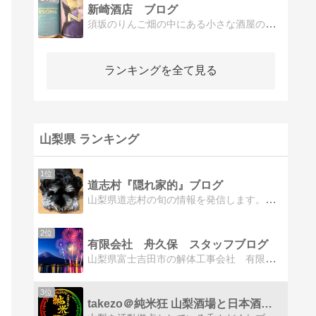
新崎酒店 ブログ
須坂のりんご畑の中にある小さな酒屋の日常
ランキングを全て見る
山梨県 ランキング
1位
道志村『隠れ家的』ブログ
山梨県道志村の旬の情報を発信します。キャンプ場・民宿・渓流釣り・イベント情報など紹介
2位
有限会社 舟久保 スタッフブログ
山梨県富士吉田市の解体工事会社 有限会社舟久保です。よろしくお願いします。
3位
takezo＠純米狂 山梨酒場と日本酒の酔ゐどれ日記