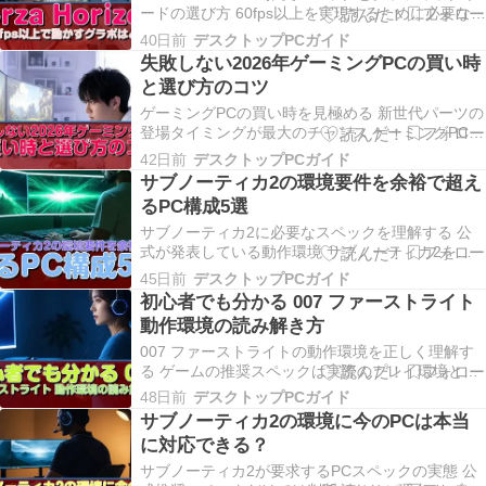
ードの選び方 60fps以上を実現するために必要なグ
ラフィックボード性能 Forza Horizon 6で快適に
40日前
デスクトップPCガイド
60fps以上を維持するには、GeForce RTX5060Ti
失敗しない2026年ゲーミングPCの買い時
以上のグラフィックボードが必須となります。 …
と選び方のコツ
ゲーミングPCの買い時を見極める 新世代パーツの
登場タイミングが最大のチャンス ゲーミングPCを
購入するベストタイミングは、新世代のグラフィ
42日前
デスクトップPCガイド
ックボードとCPUが出揃った直後です。 GeForce
サブノーティカ2の環境要件を余裕で超え
RTX 50シリーズとRadeon RX 90シリーズ、そし
るPC構成5選
てCore Ultra …
サブノーティカ2に必要なスペックを理解する 公
式が発表している動作環境 サブノーティカ2を快
適にプレイするには、まず公式の動作環境を把握
45日前
デスクトップPCガイド
する必要があります。 最低動作環境ではGTX
初心者でも分かる 007 ファーストライト
1060相当のグラフィックボードとCore i5相当の
動作環境の読み解き方
CPU、メモリ16GBが求められており、推奨…
007 ファーストライトの動作環境を正しく理解す
る ゲームの推奨スペックは実際のプレイ環境とは
異なる 007 ファーストライトの公式動作環境を見
48日前
デスクトップPCガイド
て「これだけ用意すればいいんだ」と安心してし
サブノーティカ2の環境に今のPCは本当
まう方もいるのではないでしょうか。 実は公式が
に対応できる？
提示する推奨スペックよりも、実際に快適にプレ
イ…
サブノーティカ2が要求するPCスペックの実態 公