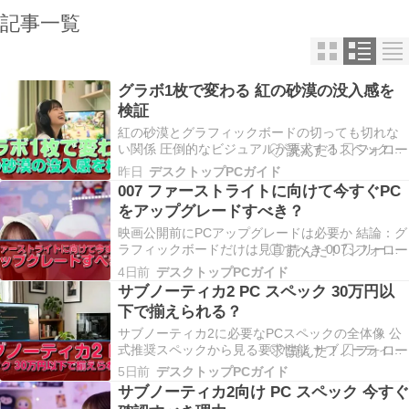
記事一覧
グラボ1枚で変わる 紅の砂漠の没入感を
検証
紅の砂漠とグラフィックボードの切っても切れな
い関係 圧倒的なビジュアルが要求するスペックの
現実 「紅の砂漠」は、Pearl Abyssが開発した超大
昨日
デスクトップPCガイド
作オープンワールドアクションRPGです。 黒い砂
007 ファーストライトに向けて今すぐPC
漠で培った技術をさらに進化させ、広大なフィー
をアップグレードすべき？
ルド、リアルタイムの天候変化、数百人規模…
映画公開前にPCアップグレードは必要か 結論：グ
ラフィックボードだけは見直すべき 007シリーズ
最新作「ファーストライト」の公開が迫る中、ゲ
4日前
デスクトップPCガイド
ーム版も同時展開されることが発表されました。
サブノーティカ2 PC スペック 30万円以
現時点でGeForce RTX 5060Ti以上、または
下で揃えられる？
Radeon RX 9070XT以上の…
サブノーティカ2に必要なPCスペックの全体像 公
式推奨スペックから見る要求性能 サブノーティカ
2は前作から大幅にグラフィック品質が向上してお
5日前
デスクトップPCガイド
り、水中環境の描写やリアルタイムの光の屈折表
サブノーティカ2向け PC スペック 今すぐ
現など、GPU負荷の高い処理が多数実装されるこ