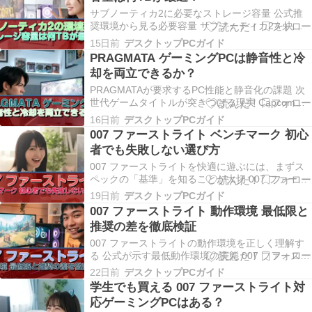
サブノーティカ2に必要なストレージ容量 公式推
奨環境から見る必要容量 サブノーティカ2を快適
にプレイするには、ストレージ容量として最低で
15日前
デスクトップPCガイド
も1TBを確保し、理想的には2TBを選択するのが正
PRAGMATA ゲーミングPCは静音性と冷
解です。 公式の最低要件では約80GBのインスト
却を両立できるか？
ール容量が指定されていますが、実際のゲームプ
レ…
PRAGMATAが要求するPC性能と静音化の課題 次
世代ゲームタイトルが突きつける現実 Capcomが
開発中のPRAGMATAは、2025年のゲーム業界にお
16日前
デスクトップPCガイド
いて最も注目を集めるタイトルの一つとなってい
007 ファーストライト ベンチマーク 初心
ます。 SF世界を舞台にした本作は、フォトリアリ
者でも失敗しない選び方
スティックなグラフィックスと広大…
007 ファーストライトを快適に遊ぶには、まずス
ペックの「基準」を知ることが大切 007 ファース
トライトとはどんなゲームか 「007 ファーストラ
19日前
デスクトップPCガイド
イト」は、あのジェームズ・ボンドの若き日を描
007 ファーストライト 動作環境 最低限と
いたアクションアドベンチャーで、IO Interactive
推奨の差を徹底検証
が開発を手がけた注目タイトル…
007 ファーストライトの動作環境を正しく理解す
る 公式が示す最低動作環境の実態 007 ファースト
ライトの最低動作環境は、ゲームが起動して動作
22日前
デスクトップPCガイド
する最低ラインを示したものです。 公式が提示し
学生でも買える 007 ファーストライト対
ている最低スペックでプレイした場合、1080p解
応ゲーミングPCはある？
像度で30fps前後の動作が期待できますが…