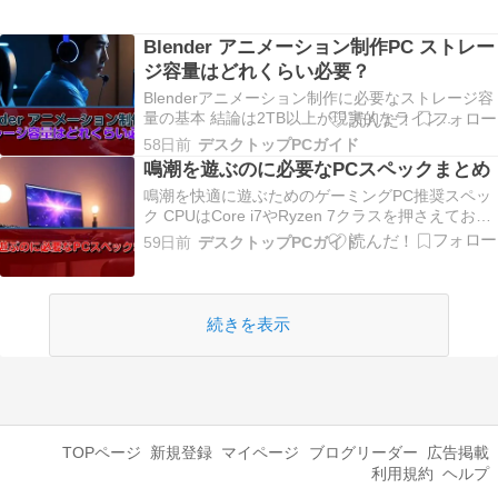
Blender アニメーション制作PC ストレー
ジ容量はどれくらい必要？
Blenderアニメーション制作に必要なストレージ容
量の基本 結論は2TB以上が現実的なライン
Blenderでアニメーション制作を行うなら、最低で
58日前
デスクトップPCガイド
も2TB以上のストレージ容量を確保した方がいい
鳴潮を遊ぶのに必要なPCスペックまとめ
でしょう。 プロジェクトファイル本体だけでな
鳴潮を快適に遊ぶためのゲーミングPC推奨スペッ
く、テクスチャ素材、レンダリング済みフレー…
ク CPUはCore i7やRyzen 7クラスを押さえておき
たい 鳴潮のように作り込みの深いゲームを心置き
59日前
デスクトップPCガイド
なく楽しみたいと思うなら、私はやはり最初から
余裕のあるCPUを選んでおくことが最も大切だと
考えています。 確かにCore i5…
続きを表示
TOPページ
新規登録
マイページ
ブログリーダー
広告掲載
利用規約
ヘルプ