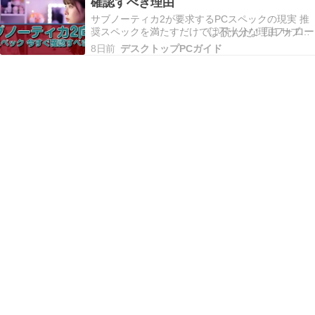
確認すべき理由
とが分かっています。 開発元のUnknown Wo…
サブノーティカ2が要求するPCスペックの現実 推
奨スペックを満たすだけでは不十分な理由 サブノ
ーティカ2は前作から大幅に進化したグラフィック
8日前
デスクトップPCガイド
スエンジンを採用しており、単に公式の推奨スペ
ックを満たすだけでは快適なプレイ環境を構築で
きないことが分かっています。 特に水中の光の屈
折表現…