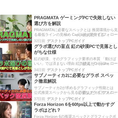
PRAGMATA ゲーミングPCで失敗しない
選び方を解説
PRAGMATAに必要なスペックとは 推奨環境から見
る最低ラインの見極め Capcomが開発する
PRAGMATAは、RE ENGINEの最新バージョンを
32日前
デスクトップPCガイド
採用したSFアクションアドベンチャーゲームとし
グラボ選びの盲点 紅の砂漠PCで見落とし
て、グラフィック面での要求スペックが非常に高
がちな仕様
いことが予想されています。 公式の推奨…
紅の砂漠、そのグラフィック要求の本質 「動けば
いい」では済まない理由 紅の砂漠（Crimson
Desert）は、Pearl Abyssが開発するオープンワー
34日前
デスクトップPCガイド
ルドアクションRPGです。 Black Desertで培った
サブノーティカ2に必要なグラボ スペッ
映像美をさらに押し上げた本作は、グラフィック
ク徹底解説
負荷という観点で見…
サブノーティカ2が求めるグラフィック性能とは
公式推奨スペックから見る必要なグラボ サブノー
ティカ2は水中探索を主軸とした美しい海洋世界を
37日前
デスクトップPCガイド
描くゲームであり、前作以上に高度なグラフィッ
Forza Horizon 6を60fps以上で動かすグ
ク表現が求められることが分かっています。 開発
ラボはどれ？
元のUnknown Worldsが公開している情報に…
Forza Horizon 6の推奨スペックとグラフィックボ