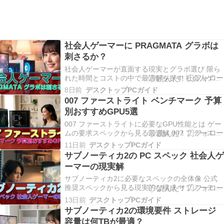
社会人ゲーマーに PRAGMATA グラボは
刺さるか？
社会人ゲーマーが直面する現実とグラボ選び 限ら
れた時間とコストの中で最適解を探す 社会人ゲー
マーにとって、グラフィックボード選びは単なる
8日前
デスクトップPCガイド
スペック比較では終わりません。 仕事終わりの数
007 ファーストライト ベンチマーク 予算
時間、週末の限られた時間を最高のゲーム体験に
別おすすめGPU5選
充てたいという思いと、住宅ローンや家族との時
間、将来へ…
007 ファーストライトに必要なGPU性能とは ゲー
ムの要求スペックから見る最適解 007 ファースト
ライトは最新のスパイアクションゲームとして、
11日前
デスクトップPCガイド
グラフィック品質が非常に高く設定されていま
サブノーティカ2の PC スペック 社会人ゲ
す。 推奨環境ではフルHD解像度60fpsを安定させ
ーマーの現実解
るために、ミドルレンジ以上のGPUが必須…
サブノーティカ2に必要なスペックの全体像 公式
推奨スペックから見る現実的な構成 サブノーティ
カ2を快適にプレイするには、GeForce
13日前
デスクトップPCガイド
RTX5060Ti以上のグラフィックボードとCore Ultra
サブノーティカ2の環境要件 ストレージ
7 265KまたはRyzen 7 9700Xクラスのプロセッサ
容量は何TBが最適？
が必要です。 前…