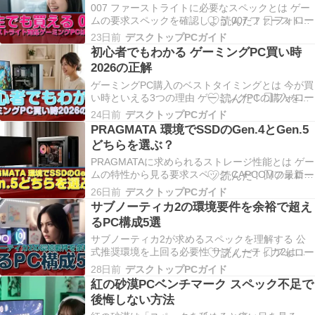
007 ファーストライトに必要なスペックとは ゲー
ムの要求スペックを確認しよう 007 ファーストラ
イトは最新のグラフィックス技術を駆使したタイ
23日前
デスクトップPCガイド
トルで、快適にプレイするには相応のスペックが
初心者でもわかる ゲーミングPC買い時
求められます。 公式の推奨スペックを見ると、グ
2026の正解
ラフィックボードはミドルクラス以上、CPUは
最…
ゲーミングPC購入のベストタイミングとは 今が買
い時といえる3つの理由 ゲーミングPCの購入を検
討している方にとって、今は絶好のタイミングと
24日前
デスクトップPCガイド
いえます。 最新世代のパーツが出揃い、性能と価
PRAGMATA 環境でSSDのGen.4とGen.5
格のバランスが非常に良好な状態が続いているか
どちらを選ぶ？
らです。 特にグラフィックボードとCPUの両方で
世…
PRAGMATAに求められるストレージ性能とは ゲー
ムの特性から見る要求スペック CAPCOMの最新作
PRAGMATAは、RE ENGINEの進化版を採用した
26日前
デスクトップPCガイド
次世代タイトルとして、ストレージへの要求が従
サブノーティカ2の環境要件を余裕で超え
来のゲームとは大きく異なることが分かっていま
るPC構成5選
す。 Gen.4 SSDで十分にプ…
サブノーティカ2が求めるスペックを理解する 公
式推奨環境を上回る必要性 サブノーティカ2は美
しい海中世界を舞台にしたオープンワールドサバ
28日前
デスクトップPCガイド
イバルゲームですが、その圧倒的なグラフィック
紅の砂漠PCベンチマーク スペック不足で
表現と広大なマップを快適に楽しむには、公式推
後悔しない方法
奨スペックを大きく上回る構成が求められること