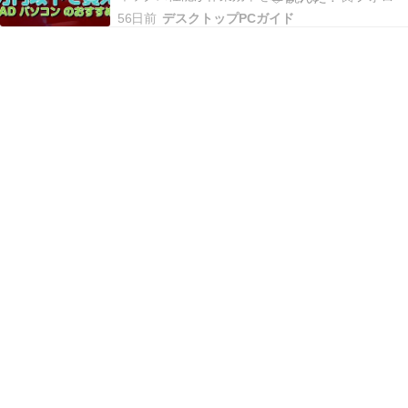
コンを選ぶ際、最も重視すべきはグラフィックス
56日前
デスクトップPCガイド
性能です。 AutoCADやSolidWorks、Fusion 360と
いった3D CADソフトは、複雑なモデリングやレン
ダリング作業に…