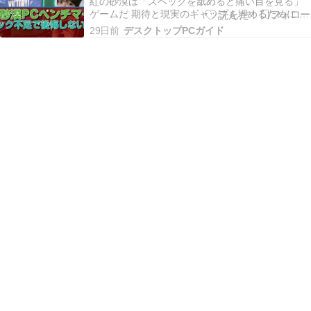
が分かってい…
紅の砂漠は「スペックを舐めると痛い目を見る」
ゲームだ 期待と現実のギャップを埋めるために 紅
の砂漠（Crimson Desert）は、Pearl Abyssが開発
29日前
デスクトップPCガイド
するオープンワールドアクションRPGで、そのグ
ラフィッククオリティは現行タイトルのなかでも
群を抜いています。 広大なフ…