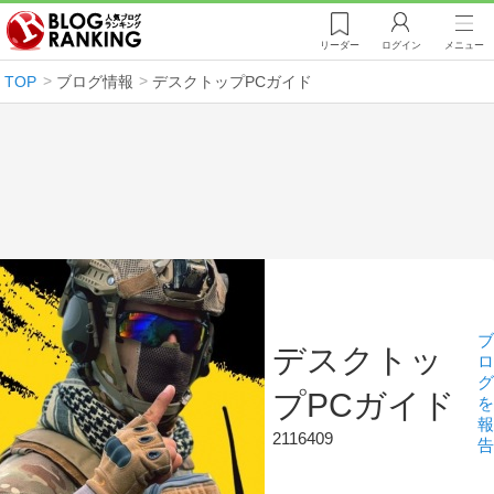
リーダー
ログイン
メニュー
TOP
ブログ情報
デスクトップPCガイド
ブ
デスクトッ
ロ
グ
プPCガイド
を
報
2116409
告