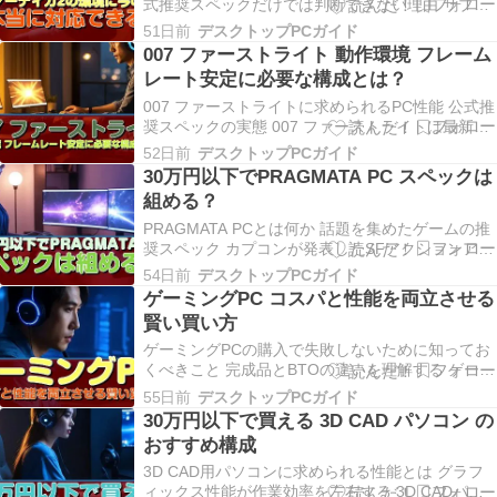
式推奨スペックだけでは判断できない理由 サブノ
ーティカ2は水中探索という特殊な環境を描画する
51日前
デスクトップPCガイド
ため、一般的なゲームとは異なる負荷がかかるこ
007 ファーストライト 動作環境 フレーム
とが分かっています。 公式が発表している推奨ス
レート安定に必要な構成とは？
ペックは、あくまで「動作する」レベルであり、
快適に…
007 ファーストライトに求められるPC性能 公式推
奨スペックの実態 007 ファーストライトは最新の
ゲームエンジンを採用したスパイアクションゲー
52日前
デスクトップPCガイド
ムで、美麗なグラフィックスと激しいアクション
30万円以下でPRAGMATA PC スペックは
シーンが特徴的な作品です。 公式が発表している
組める？
推奨スペックを満たしただけでは、実際には快
適…
PRAGMATA PCとは何か 話題を集めたゲームの推
奨スペック カプコンが発表したSFアクションアド
ベンチャー「PRAGMATA」の推奨スペックは、ゲ
54日前
デスクトップPCガイド
ーミングPC界隈で大きな話題となりました。 月面
ゲーミングPC コスパと性能を両立させる
を舞台にした近未来的な世界観と、フォトリアル
賢い買い方
なグラフィックスを実現するために要求…
ゲーミングPCの購入で失敗しないために知ってお
くべきこと 完成品とBTOの違いを理解する ゲーミ
ングPCを購入する際、家電量販店で売られている
55日前
デスクトップPCガイド
完成品を選ぶか、BTOパソコンでカスタマイズす
30万円以下で買える 3D CAD パソコン の
るか迷ってしまいますよね。 BTOパソコンは必要
おすすめ構成
なパーツだけにお金をかけられるため、同じ予
算…
3D CAD用パソコンに求められる性能とは グラフ
ィックス性能が作業効率を左右する 3D CADパソ