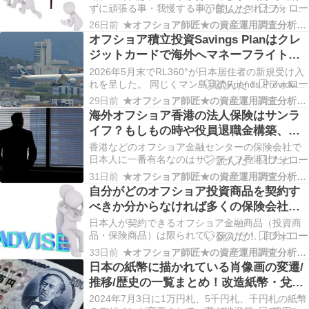
とが大切！
ずに頑張る事・我慢する事が良しとされたが、最
近は辛い学校生活や職場から如何に逃げるかも重
26日前
★オフショア師匠★の資産運用調査分析ダイアリー
要だ！と言われるようになってきた。 時代は変わ
オフショア積立投資Savings Planはクレ
ったなと感じるが、「逃げる」事は悪ではないの
ジットカードで海外へマネーフライトが
だ。 資産を守る為に逃がして守り、生き抜く事が
できるメリットがある事を改めて考える
重要だ！ …
2026年5月末でRL360°が日本居住者の新規受け入
べし！
れを呈した。 同じくマン島籍のFriends Provident
も2012年に日本居住者の新規受け入れを停止して
29日前
★オフショア師匠★の資産運用調査分析ダイアリー
おり、マン島籍でSavings Plan、いわゆる海外積
海外オフショア香港の法人保険はサンラ
立・オフショア積立を契約させてくれる保険会社
イフ？もしもの時や役員退職金構築、節
は無くなってし…
税や相続で生命保険はCTF Life/貯蓄保険
香港などのオフショア金融センターの保険会社で
はFubonが活用可能！
日本人に一番有名なのはサンライフ香港社だと思
う。 しかし、サンライフ香港社は2023年7月から
31日前
★オフショア師匠★の資産運用調査分析ダイアリー
香港と関係性のない法人との新規契約を打ち切っ
自分がどのオフショア投資商品を契約す
た。 個人での契約は未だ可能だが、純粋な日本法
べきか分からなければ多くの保険会社と
人での契約はほぼ不可能な状況となっている。 海
提携しているIFAに連絡すべし！IFAは総
外オ…
日本人が契約できるオフショア金融商品（投資商
合代理店でもある！
品・保険商品）は限られているのだが、自分にど
の商品が合っているのかが分からなく迷うのであ
33日前
★オフショア師匠★の資産運用調査分析ダイアリー
れば、多くの保険会社と提携していて、取り扱い
日本の紙幣に描かれている肖像画の変遷/
商品が多いIFA(Independent Financial Advisor)に
推移/歴史の一覧まとめ！改造紙幣・兌換
相談をしてみればよい。 …
券・日本銀行券等々あるが、その実質的
2024年7月3日に1万円札、5千円札、千円札の紙幣