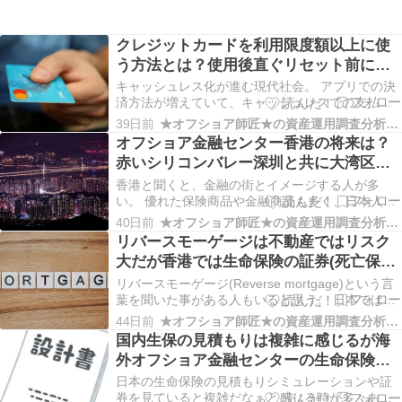
クレジットカードを利用限度額以上に使
う方法とは？使用後直ぐリセット前に支
払いすれば回復でき海外保険商品の引き
キャッシュレス化が進む現代社会。 アプリでの決
落としで活用可能！
済方法が増えていて、キャッシュレスでの支払い
を許容するお店も増加している。 だが、高額な買
39日前
★オフショア師匠★の資産運用調査分析ダイアリー
い物になるとアプリでは対応できず、クレジット
オフショア金融センター香港の将来は？
カードの出番となるだろう。 とは言え、クレジッ
赤いシリコンバレー深圳と共に大湾区構
トカードにも与信に合わせて限度額が設定されて
想により更なる飛躍が期待できる！
いる。 …
香港と聞くと、金融の街とイメージする人が多
い。 優れた保険商品や金融商品も多く、日本人が
資産保全・資産運用するには最適な場所と言える
40日前
★オフショア師匠★の資産運用調査分析ダイアリー
が、中国との関係性ゆえに将来的に懸念を感じる
リバースモーゲージは不動産ではリスク
人もいるようだ。 実際にはどうなのだろうか？ 出
大だが香港では生命保険の証券(死亡保障
来上がった香港の金融システムを中国が崩壊させ
額)を担保に適用可能！CTF Life社オンユ
る理由が見…
リバースモーゲージ(Reverse mortgage)という言
アマインドの事例！
葉を聞いた事がある人もいると思う。 日本では所
有している不動産を担保に銀行などの金融機関か
44日前
★オフショア師匠★の資産運用調査分析ダイアリー
ら借り入れをする方法を指す。 だが、金融立国の
国内生保の見積もりは複雑に感じるが海
香港では生命保険の保険証券（死亡保障額）を担
外オフショア金融センターの生命保険は
保に借り入れができるプランがあったり…
単純シンプル！利回りの差も顕著で金融
日本の生命保険の見積もりシミュレーションや証
格差・情報格差大！
券を見ていると複雑だなぁと感じる時が多々あ