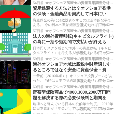
代理店を介して契約を行うものである。 IFAは正規
54日前
★オフショア師匠★の資産運用調査分析ダイアリー
代理店として契約時の手続きはもちろんだが、そ
資産逃避する方法とは？オフショア香港
の後のアフターサポートまでを請け負う会社とな
の保険・金融商品を契約して日本にいな
るので、IFAの選定…
がらキャピタルフライトさせて資産保全
資産保全の為に分散投資をするのは基本的な事で
する人もいる！
ある。 今の日本の政治経済を見ていれば、日本に
余裕資金を置いておくことは大きなリスクとなる
57日前
★オフショア師匠★の資産運用調査分析ダイアリー
為、単なる分散投資ではなく、国際分散投資を行
法人の海外資産移転(キャピタルフライト)
う事を考える必要性があるはずだ。 日本にいなが
の為に一括や短期間で支払いが終えられ
ら国際分散投資を行う方法とは？香港の保険・金
るオフショア籍の保険会社が提供する金
融商品を活…
日本円リスクを感じて海外への資産移転（キャピ
融商品はある？
タルフライト）を考える人が増えているが、その
問題は個人だけでなく法人でも同じだと思う。 日
59日前
★オフショア師匠★の資産運用調査分析ダイアリー
本国内に余裕資金を内部留保させているのであれ
海外オフショア地域は脱税や財産隠しす
ば、海外への資産移転を考えるべきではなかろう
るところではなく安全に資産保全・資産
か？ なるべく早く資産移転をしたければ、一括な
運用を行う場所！金融商品を活用して資
ど短期間で…
一昔前（2010年頃）にオフショア投資ブームがあ
産移転する人も多い！
った。 当時は日本で契約出来ない商品も多く、香
港に渡航して金融商品を契約した時代。 香港で契
60日前
★オフショア師匠★の資産運用調査分析ダイアリー
約して香港で投資するから資産が隠せるといった
貯蓄型保険商品で4000,3000,2000万円問
話をする人もいたが、そうした時代でもなけれ
題を解決する際の必要保険料と期間をシ
ば、そうした場所でもない。 特に
ミュレーション！サンライフ香港なら年
CRS（Common…
崩壊へと進んでいる日本の公的年金制度。 2019年
間利回り6～7％！
に日本政府が「年金だけでは老後30年間で約2000
万円が不足する。」と公表して物議を醸した。 金