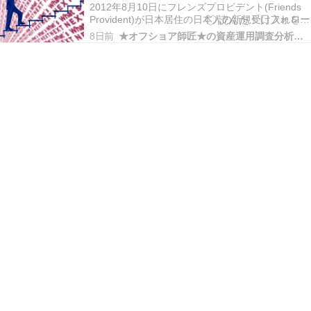
や満期後の戦略を考えてくれる正規代理
お金が必…
2012年8月10日にフレンズプロビデント(Friends
店がお勧め！
Provident)が日本居住の日本人の新規受け入れを停
止した。 毎年8月を迎える度に、この事実を思い
8日前
★オフショア師匠★の資産運用調査分析ダイアリー
出す。 フレンズプロビデントの契約者は満期まで
契約を頑張って継続した方が良いと思う。 それほ
ど価値がある証券だと言える…