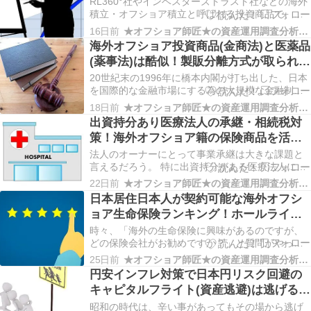
め！共有名義人・死亡時受取人、信託受
小…
RL360°社やインベスターズトラスト社などの海外
益者を設定すべし！
積立・オフショア積立と呼ばれる投資商品で、契
約者が死亡した時や満期時に、どのように扱われ
16日前
★オフショア師匠★の資産運用調査分析ダイアリー
るかをまとめてみた。 契約している商品によって
海外オフショア投資商品(金商法)と医薬品
取り扱いは異なってくるので、要チェック！ オフ
(薬事法)は酷似！製販分離方式が取られて
ショア積立投資はWhole Life(WL)とCa…
いてプロバイダーと販売・事後サポート
20世紀末の1996年に橋本内閣が打ち出した、日本
会社が異なる！
を国際的な金融市場にする為の大規模な金融制度
改革「金融ビックバン」により、日本人が海外の
18日前
★オフショア師匠★の資産運用調査分析ダイアリー
投資商品を購入する事は合法化された。 ただし、
出資持分あり医療法人の承継・相続税対
そこにはルールがある。 特に、勧誘・営業・販売
策！海外オフショア籍の保険商品を活用
などには制限が掛けられている。 医薬品と法的扱
すると資産圧縮効果で節税可能！
いが…
法人のオーナーにとって事業承継は大きな課題と
言えるだろう。 特に出資持分がある医療法人にと
っては相続税対策を含めて検討をしておかなくて
22日前
★オフショア師匠★の資産運用調査分析ダイアリー
はならない点と言えるはずだ。 出資持分あり医療
日本居住日本人が契約可能な海外オフシ
法人の承継ポイントは資産圧縮効果！現金分を圧
ョア生命保険ランキング！ホールライフ
縮する方法とは？ 平成19年（2007年）4月1日に
(Whole Life)もユニバーサルライフ
医…
時々、「海外の生命保険に興味があるのですが、
(Universal Life)も極僅か！
どの保険会社がお勧めですか？」と質問がやって
くる。 そこで、海外オフショア籍の生命保険ラン
25日前
★オフショア師匠★の資産運用調査分析ダイアリー
キングを作成してみよう！と思ったが、実際のと
円安インフレ対策で日本円リスク回避の
ころ、日本居住の日本人が契約できる海外オフシ
キャピタルフライト(資産逃避)は逃げるは
ョアの生命保険会社は数社だけに限られている。
恥だが役に立つ!?お金を守り生き抜くこ
日本居住の…
昭和の時代は、辛い事があってもその場から逃げ