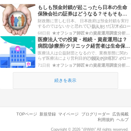
もしも預金封鎖が起こったら日本の生命
保険会社の証券はどうなる？そもそも資
産価値が高くない国内生保の商品は見直
財政難に苦しむ日本。 日本政府は預金封鎖を実行
しを考えるべき！
するのではないかと恐れている人もいたりする。
実際に預金封鎖が行われるかどうかは誰にも分か
68日前
★オフショア師匠★の資産運用調査分析ダイアリー
らない。 だが、預金封鎖の可能性は？と問われた
医療法人での投資・相続・資産運用は？
ら0％とは断言できない。 世の中何が起こるか分
病院/診療所/クリニック経営者は生命保険
からない。 もしも預金封鎖が行われた時、生命保
商品を契約可能で海外オフショアのプラ
険の…
医療法人は公益財団となるので、業務形態に関わ
ンは加入価値あり！
らず医療法により営利目的の病院や診療所、クリ
ニックなど開設することができず、営利行為も禁
71日前
★オフショア師匠★の資産運用調査分析ダイアリー
止と医療法で定められている。 医療法人の設立時
に定款を作成するが、そこで現金などの資産管理
方法についても定義しているケースが多い。 縛り
続きを表示
が多く悩み…
TOPページ
新規登録
マイページ
ブログリーダー
広告掲載
利用規約
ヘルプ
Copyright © 2026 "@With" All rights reserved.