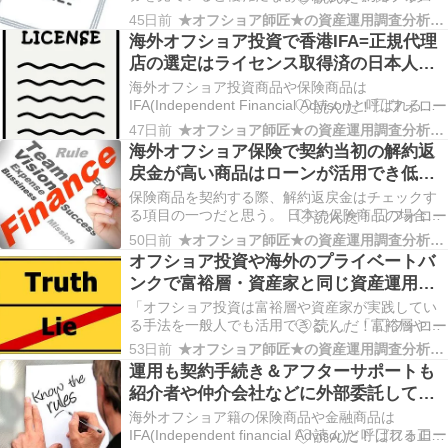
る。 一方、海外の生命保険の見積もりシミュレー
45日前
★オフショア師匠★の資産運用調査分析ダイアリー
ションはシンプルで分かりやすいものが多い。 賢
海外オフショア投資で香港IFA=正規代理
い人ほど物事を単純・シンプルに考える！ 日本の
店の選定はライセンス取得済の日本人ス
生命保険、色々な特約が付いているケースが多
タッフがいるのがベスト！
く、とても複雑…
海外オフショア投資商品や保険商品は
IFA(Independent Financial Advisor)と呼ばれる正
規代理店が契約からサポートまでを請け負う事に
47日前
★オフショア師匠★の資産運用調査分析ダイアリー
なる。 それは何故なら、オフショア籍の保険会社
海外オフショア保険で契約当初の解約返
は自社で直接クライアントを受け入れてはいない
戻金が高い商品はローンが活用でき低い
からである。 IFAが正規代理…
商品は損金算入できる特徴がある！富裕
保険商品を契約する際、解約返戻金はチェックす
層や法人向けのお話。
る項目の一つだと思う。 日本の保険商品の場合は
貯蓄性があまりないので、例えば貯蓄型生命保険
50日前
★オフショア師匠★の資産運用調査分析ダイアリー
と言えど、解約返戻金が支払った保険料を上回る
オフショア投資や海外のプライベートバ
損益分岐点を迎えるのは満期近くになる事がほと
ンクで富裕層・資産家と同じ資産運用を
んどだ。 海外オフショア籍の貯蓄型生命保険の場
一般人も実践できると言う話のウソ/ホン
合、契約か…
「オフショア投資は富裕層や資産家が実践してい
ト！
る手法を一般人でも活用できる！」 「富裕層や資
産家が利用しているプライベートバンクを小口化
53日前
★オフショア師匠★の資産運用調査分析ダイアリー
して一般人にも開放している！」 と言った話を聞
運用も契約手続き＆アフターサポートも
いたりする事もあるかもしれないが、こうした話
紹介者や仲介会社などに外部委託してい
の真偽に迫ってみたい。 オフショア投資商品やプ
る正規代理店=IFAは何をしてくれる存在
ライベー…
海外オフショア籍の保険商品や金融商品は
なのだろうか？
IFA(Independent financial Advisor)と呼ばれる正規