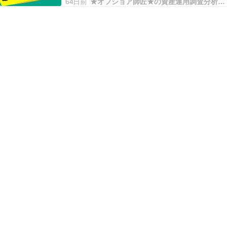
64日前
★オフショア師匠★の資産運用調査分析ダイアリー
融庁の金融審議会「市場ワーキンググループ」
が、高齢夫婦無職世帯（夫65歳以上、妻60歳以
上）では、毎月約5万5,000円の赤字が続き…