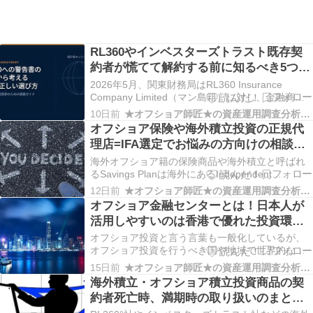
RL360やインベスターズトラスト既存契
約者が慌てて解約する前に知るべき5つの
ポイント！商品でなくIFAに問題があるの
2026年5月、関東財務局はRL360 Insurance
なら移管すべし！
Company Limited（マン島籍）に対し、金融商品
取引業の登録を受けずにRSP(Regular Savings
10日前
★オフショア師匠★の資産運用調査分析ダイアリー
Plan)等の集団投資スキームの募集・運用を行って
オフショア保険や海外積立投資の正規代
いたとして警告を発した。 海外の保険会社が日本
理店=IFA選定でお悩みの方向けの相談対
居…
応、各社の特徴やここは避けるべきとい
海外オフショア籍の保険商品や海外積立と呼ばれ
うご紹介は可能です！
るSavings Planは海外にあるIndependent
Financial Advisor=IFAが契約からアフターサポート
12日前
★オフショア師匠★の資産運用調査分析ダイアリー
までを請け負う事になっている。 なので、正規代
オフショア金融センターとは！日本人が
理店＝IFAの選定が最重要と呼ばれる世界となって
活用しやすいのは香港で優れた投資環境
いる。 オ…
下で有用な銀行口座や保険商品が提供さ
オフショア投資と言う言葉も一般化しているが、
れている！
オフショア投資を行うべき国や地域で世界的な金
融立国はオフショア金融センターと呼ばれてい
15日前
★オフショア師匠★の資産運用調査分析ダイアリー
る。 日本から一番近く日本人が利用しやすいのが
海外積立・オフショア積立投資商品の契
香港！ オフショア金融センターをwikipediaで調べ
約者死亡時、満期時の取り扱いのまと
てみると、以下のように書かれている。 通常は、