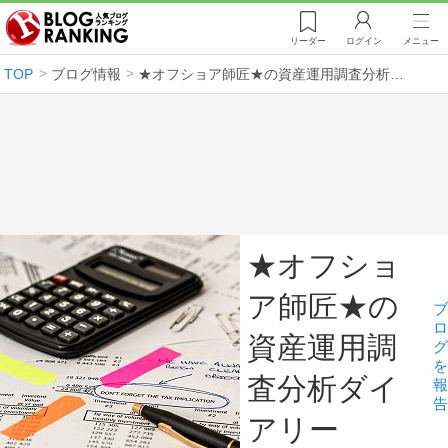
リーダー
ログイン
メニュー
TOP
ブログ情報
★オフショア師匠★の資産運用調査分析ダイアリー
★オフショ
ア師匠★の
ブ
ロ
資産運用調
グ
を
査分析ダイ
報
告
アリー