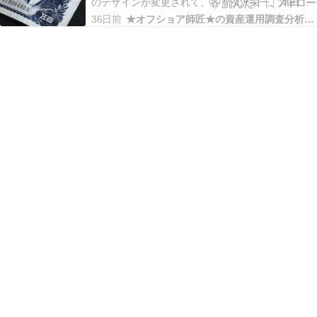
な価値を考えよう！
のデザインが変更されて、各々渋沢栄一、津田梅
子、北里柴三郎の肖像画が使用されている。 これ
36日前
★オフショア師匠★の資産運用調査分析ダイアリー
までどのような紙幣が日本に存在したのだろう
か？ その推移をまとめてみた。 日本の紙幣で使わ
れていた肖像画の変遷・推移・一覧をまとめてみ
た！…