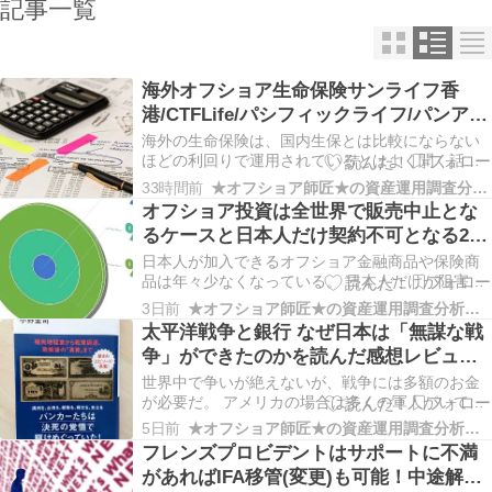
記事一覧
海外オフショア生命保険サンライフ香
港/CTFLife/パシフィックライフ/パンアメ
リカンライフetc正規代理店IFAで先ずは
海外の生命保険は、国内生保とは比較にならない
シミュレーション！
ほどの利回りで運用されているとはよく聞く話。
だが、実際にどれくらいの運用利回りで死亡保障
33時間前
★オフショア師匠★の資産運用調査分析ダイアリー
額や解約返戻金が大きくなっていくかはイメージ
オフショア投資は全世界で販売中止とな
が沸かないかもしれない。 契約に興味があるなら
るケースと日本人だけ契約不可となる2つ
ば、先ずはIFA(Independent Financ…
のケースがある！購入できるうちに行動
日本人が加入できるオフショア金融商品や保険商
を早めるべし！
品は年々少なくなっている。 日本人だけが阻害さ
れていると思っている人もいるが、世界中で契約
3日前
★オフショア師匠★の資産運用調査分析ダイアリー
できなくなるケースと日本人（日本市場）だけ契
太平洋戦争と銀行 なぜ日本は「無謀な戦
約が不可になるケースとに層別される。 日本人が
争」ができたのかを読んだ感想レビュ
加入できるオフショア金融商品や保険商品は年々
ー！現代にも通じる日本のお金のやりく
減少してい…
世界中で争いが絶えないが、戦争には多額のお金
りが感じられる一冊！
が必要だ。 アメリカの場合は多くの軍人がいて兵
器も多いので、適度に戦争を行って経済を回して
5日前
★オフショア師匠★の資産運用調査分析ダイアリー
いるという話も聞いたりする。 戦争を行わないと
フレンズプロビデントはサポートに不満
武器が腐るので、償却する為に戦争を行っている
があればIFA移管(変更)も可能！中途解約
と話す人もいたりする。 いずれにしても戦争には