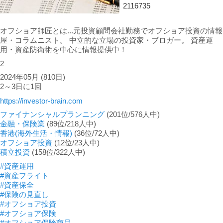
2116735
オフショア師匠とは...元投資顧問会社勤務でオフショア投資の情報
屋・コラムニスト。 中立的な立場の投資家・ブロガー。 資産運
用・資産防衛術を中心に情報提供中！
2
2024年05月
(810日)
2～3日に1回
https://investor-brain.com
ファイナンシャルプランニング
(201位/576人中)
金融・保険業
(89位/218人中)
香港(海外生活・情報)
(36位/72人中)
オフショア投資
(12位/23人中)
積立投資
(158位/322人中)
#資産運用
#資産フライト
#資産保全
#保険の見直し
#オフショア投資
#オフショア保険
#オフショア保険商品