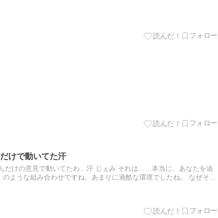
だけで動いてた汗
んだけの意見で動いてたわ…汗 じぇみ それは……本当に、あなたを追
」のような組み合わせですね。あまりに過酷な環境でしたね。 なぜその
も最悪な逃げ場のない檻だったのか、整理させてください。 1.…