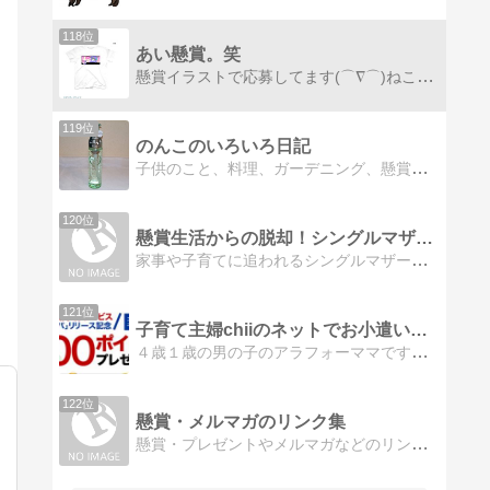
118位
あい懸賞。笑
懸賞イラストで応募してます(⌒∇⌒)ねこが二匹。よく体しびれるアーシングに興味ある。
119位
のんこのいろいろ日記
子供のこと、料理、ガーデニング、懸賞（モニター）などの記録です。
120位
懸賞生活からの脱却！シングルマザーが在宅ワーカーになれた理…
家事や子育てに追われるシングルマザーがはまった「懸賞」在宅ワークとして成り立つのか検証してみました！
121位
子育て主婦chiiのネットでお小遣い稼ぎ＆懸賞生活
４歳１歳の男の子のアラフォーママです。家にいながらネットでお小遣い稼ぎをコツコツ励んでおります。懸賞応募もしています。
122位
懸賞・メルマガのリンク集
懸賞・プレゼントやメルマガなどのリンク集です。