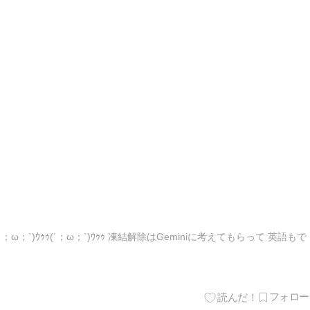
；`)ｳｩｩ(´；ω；`)ｳｩｩ 凍結解除はGeminiに考えてもらって 英語もで