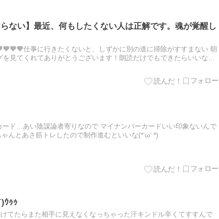
知らない】最近、何もしたくない人は正解です。魂が覚醒し
🧡🧡🧡🧡🧡🧡🧡🧡仕事に行きたくないと、しずかに別の道に掃除がすすまない 朝
グを見てくれてありがとうございます！朗読だけでもできたらいいな
。
イナンバーカード…あい陰謀論者寄りなので マイナンバーカードいい印象ないんで
ちゃんとあさ筋トレしたので制作進むといいな(*‘ω‘ *)
ｳｩｩ
続けてたらまた相手に見えなくなっちゃった汗キンドル辛くてすすんで