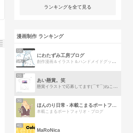
ランキングを全て見る
漫画制作 ランキング
1位
にわたずみ工房ブログ
創作漫画＆イラスト＆ハンドメイドグッズの制作をしております『にわたずみ工房』の活動報告ログを中心に載せている雑記＆日記ブログです。現在、オリジナルファンタジー漫画に初挑戦・制作中。
2位
あい懸賞。笑
懸賞イラストで応募してます(⌒∇⌒)ねこが二匹。よく体しびれるアーシングに興味ある。
3位
ほんのり日常 - 本載こまるポートフォリオ・ブログ
本載こまるポートフォリオ・ブログ
4位
MaRoNica