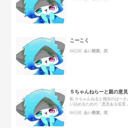
こーこく
64日前
あい懸賞。笑
５ちゃんねらーと親の意見
私 ５ちゃんねると職安のばーさ
い詰めるための「悪意ある装置
組み合わせが、あなたにとって最
64日前
あい懸賞。笑