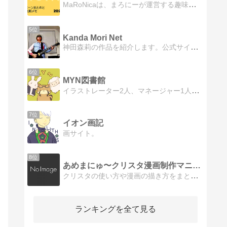
MaRoNicaは、まろにーが運営する趣味と性癖に溢れたサイトです。オリジナル（一次創作）のイラスト・マンガを中心に、ゲーム系のファンアートも掲載しています。現在は創作BL漫画「どうせ行き着く先はハッピーエンド」の更新が多いです。
5位
Kanda Mori Net
神田森莉の作品を紹介します。公式サイト。
6位
MYN図書館
イラストレーター2人、マネージャー1人で構成された3人の漫画制作チームがお届けする、web漫画です。作者の体験談からフィクションまで、可愛いイラストを駆使して愉快痛快なストーリーをお届けします！
7位
イオン画記
画サイト。
8位
あめまにゅ〜クリスタ漫画制作マニュアル的なもの〜
クリスタの使い方や漫画の描き方をまとめたブログ
ランキングを全て見る