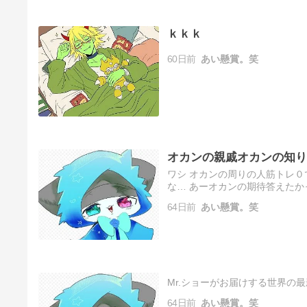
ｋｋｋ
60日前
あい懸賞。笑
オカンの親戚オカンの知り
ワシ オカンの周りの人筋トレ
な… あーオカンの期待答えたか
のもあかんけど毒親いうんかな？
64日前
あい懸賞。笑
Mr.ショーがお届けする世界の
64日前
あい懸賞。笑