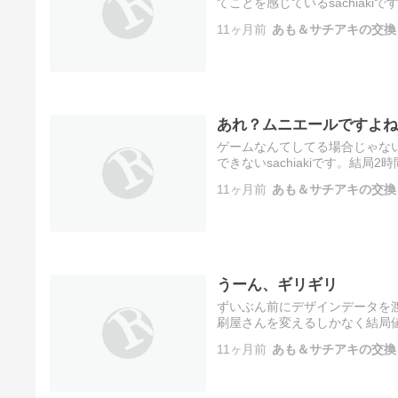
てことを感じているsachiak
るか、夜のうちに更新すること
11ヶ月前
あも＆サチアキの交換
あれ？ムニエールですよね
ゲームなんてしてる場合じゃな
できないsachiakiです。結
と頑張ったことはさておき。ま
11ヶ月前
あも＆サチアキの交換
うーん、ギリギリ
ずいぶん前にデザインデータを
刷屋さんを変えるしかなく結局値段
もあちら持ちなのでいいんですけ
11ヶ月前
あも＆サチアキの交換