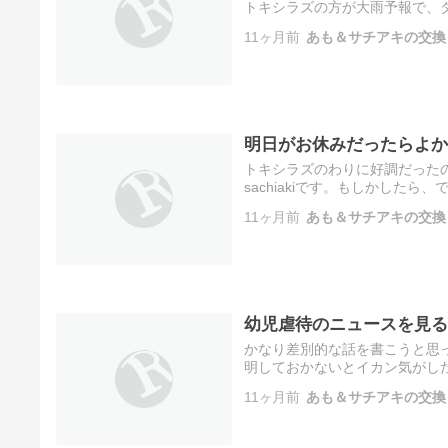
トキシラズの方が大雨予報で、ダ
際はダイナモがちょっと厳しい
11ヶ月前
あも＆サチアキの交換
明日がお休みだったらよか
トキシラズのわりに好調だった
sachiakiです。もしかした
じです。夜が明けたらイベント
11ヶ月前
あも＆サチアキの交換
幼児虐待のニュースを見る
かなり差別的な話を書こうと思
明しておかないとイカン気がし
sachiakiです。気分が悪く
11ヶ月前
あも＆サチアキの交換