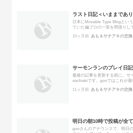
ラスト日記＜いままであり
日本にMovable Type B
ていた編プロの一室を間借りし
備を色々としてもらって始めた
10ヶ月前
あも＆サチアキの交換
サーモンランのプレイ日記
最後の記事を更新する前に。サーモ
sachiakiです。gooでは
クセスできなくなってしまうの
11ヶ月前
あも＆サチアキの交換
明日の朝10時で投稿が全
gooさんのアナウンスで、明日