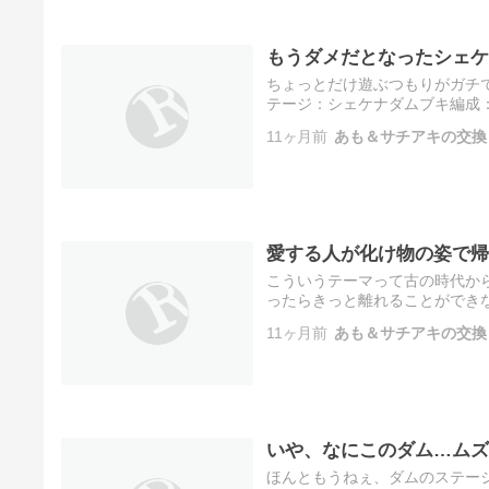
もうダメだとなったシェケ
ちょっとだけ遊ぶつもりがガチで遊
テージ：シェケナダムブキ編成
率：1.5（0.1上がった）ハイス
11ヶ月前
あも＆サチアキの交換
愛する人が化け物の姿で帰
こういうテーマって古の時代か
ったらきっと離れることができない
っていうのは、なにも伴侶や恋
11ヶ月前
あも＆サチアキの交換
いや、なにこのダム…ムズ
ほんともうねぇ、ダムのステージマ