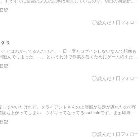
iです。もうすでに最後のぶんの記事は用意しているので、明日の朝更新す
になると思います。というわけで、更新する記事は決まって…
日記
？？
いことはわかってるんだけど、一日一度もログインしないなんて想像も
局2時間遊んでしまった……。というわけで作業を巻くためにゲーム終えたあ
ずはリザルトを。ステージ：ムニ・エール海洋発電所ブキ編成…
日記
渡しておいたけれど、クライアントさんの上層部が決定が遅れたので印
も上がってしまい、ウギギってなってるsachiakiです。まぁ印刷代
れど、約2,000円も上がっちゃったのガックリなのよね。…
日記