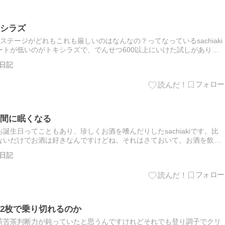
シラズ
テージがどれもこれも厳しいのはなんなの？ってなっているsachiaki
トが低いのがトキシラズで、でんせつ600以上にいけた試しがありま
行けているのに😂それはさおていて。今回はそんな難しい…
日記
間に眠くなる
生日ってこともあり、珍しくお酒を嗜んだりしたsachiakiです。比
ないだけでお酒は好きなんですけどね。それはさておいて。お酒を飲ん
ならないことが消えるわけでもなく結局意識がボンヤリと戻って…
日記
2枚で乗り切れるのか
茶苦茶判断力が鈍っていたと思うんですけれどそれでも登り調子でクリ