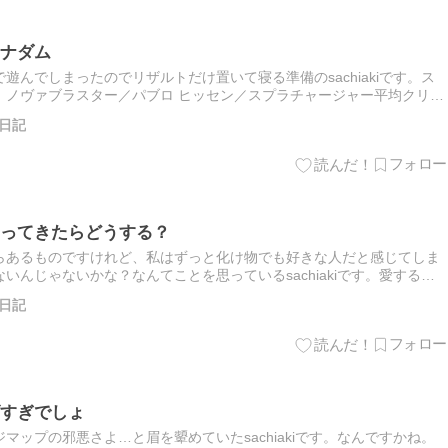
ナダム
んでしまったのでリザルトだけ置いて寝る準備のsachiakiです。ス
：ノヴァブラスター／パブロ ヒッセン／スプラチャージャー平均クリア
コア：でんせつ300（更新ならず） （結局280ま…
日記
ってきたらどうする？
らあるものですけれど、私はずっと化け物でも好きな人だと感じてしま
んじゃないかな？なんてことを思っているsachiakiです。愛する人
人ってだけじゃなくお子さんであったり親だったり友人だったり…
日記
すぎでしょ
ップの邪悪さよ…と眉を顰めていたsachiakiです。なんですかね。