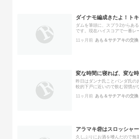
ダイナモ編成きたよ！トキ
ダムを筆頭に、スプラ2からあるス
です。現在ハイスコアで一番レー
せん。ダムもブラコも600以上
11ヶ月前
あも＆サチアキの交換
変な時間に寝れば、変な時
昨日はダンナ氏ことパンダ氏のお誕
較的下戸に近いので飲む習慣が
だからといって、やらなくちゃ
11ヶ月前
あも＆サチアキの交換
アラマキ砦はスロッシャー
久しぶりにお酒を嗜んだので無