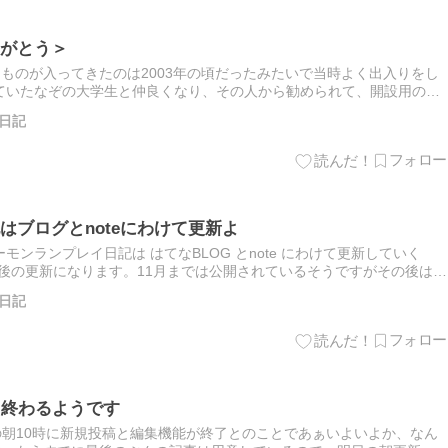
がとう＞
logというものが入ってきたのは2003年の頃だったみたいで当時よく出入りをし
ていたなぞの大学生と仲良くなり、その人から勧められて、開設用の準
のがブログの第一歩だったなぁと感慨深くなってる…
日記
はブログとnoteにわけて更新よ
ンランプレイ日記は はてなBLOG とnote にわけて更新していく
これが最後の更新になります。11月までは公開されているそうですがその後はア
でもしよかったらこれからも更新されていくはて…
日記
て終わるようです
の朝10時に新規投稿と編集機能が終了とのことであぁいよいよか、なん