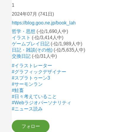
1
2024年07月
(741日)
https://blog.goo.ne.jp/book_lah
哲学・思想
(-位/1,690人中)
イラスト
(-位/3,414人中)
ゲームプレイ日記
(-位/1,989人中)
日記・雑談(その他)
(-位/5,635人中)
交換日記
(-位/31人中)
#イラストレーター
#グラフィックデザイナー
#スプラトゥーン3
#サーモンラン
#鮭畜
#日々考えていること
#Webラジオパーソナリティ
#ニュース読み