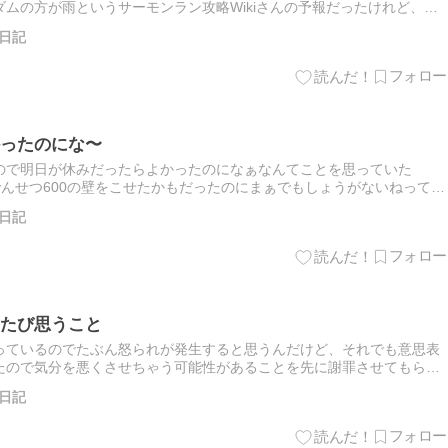
ムの方が雨というサーモンラン攻略Wikiさんの予報だったけれど、実
くらいで大雨？って感じだったんですよね。実際クリア率も…
日記
ったのにな〜
ので明日が休みだったらよかったのになぁなんてことを思っていた
ら、でんせつ600の壁をこせたかもだったのにまぁでもしょうがないねって感
の会場下見と飾り付けのいっせい作業なので厳しいのです。とい…
日記
たび思うこと
っているのでたぶん怒られが発生すると思うんだけど、それでも意思表
たので気分を悪くさせちゃう可能性があることを先に謝罪させてもらう
なるかどうかは相手の気持ちの問題なので差別的な発言をすることが…
日記