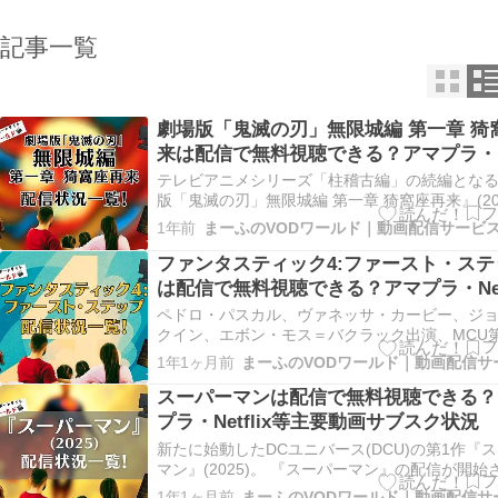
記事一覧
劇場版「鬼滅の刃」無限城編 第一章 猗
来は配信で無料視聴できる？アマプラ・
Netflix等主要動画サブスク状況
テレビアニメシリーズ「柱稽古編」の続編とな
版「鬼滅の刃」無限城編 第一章 猗窩座再来』(20
『劇場版「鬼滅の刃」無限城編 第一章 猗窩座再
1年前
配信が開始されている動画サービスは、現時点
いません。 ただ『劇場版「鬼滅の刃」無限城編 
ファンタスティック4:ファースト・ステ
猗窩座再来』…
は配信で無料視聴できる？アマプラ・Netf
等主要動画サブスク状況
ペドロ・パスカル、ヴァネッサ・カービー、ジ
クイン、エボン・モス＝バクラック出演、MCU第
目となる映画『ファンタスティック4:ファース
1年1ヶ月前
ップ』。 MCU作品『ファンタスティック4:ファ
ト・ステップ』の配信が開始されている動画サ
スーパーマンは配信で無料視聴できる？
は、現時点ではございませ…
プラ・Netflix等主要動画サブスク状況
新たに始動したDCユニバース(DCU)の第1作『
マン』(2025)。 『スーパーマン』の配信が開始
いる動画サービスは、現時点ではございません。
1年1ヶ月前