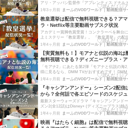
アリ・アッバシ監督作『アプレンティス:ドナル
ランプの創り方』。 なんと5月9日(金)よりAmaz
1年3ヶ月前
イムビデオで見放題配信が開始！ 他の動画サー
は見られません(※)。 しかも、Amazonプライム
教皇選挙は配信で無料視聴できる？アマ
日間の無…
ラ・Netflix等主要動画サブスク状況
アカデミー賞脚色賞受賞！コンクラーベを舞台
上ミステリー『教皇選挙』。 『教皇選挙』の配
始されている動画サービスは、現時点ではござ
1年4ヶ月前
ん。 ただ『教皇選挙』は視聴できませんが、U-N
は初回登録時31日間の無料お試し期間があり、
【実質無料も！】モアナと伝説の海2は
試し期間中、会員見放題作…
無料視聴できる？ディズニープラス・ア
ラ等動画サブスク状況
「モアナ2」にあたる第2弾『モアナと伝説の海2
得に見るなら、DMM TVがおすすめです！ DMM 
は、『モアナと伝説の海2』は550ポイントでレ
1年4ヶ月前
配信中すが、 Good👍 14日間の無料トライアル
に、なんと550ポイントがもらえるのでお得に見
『キャシアンアンドー』シーズン2配信
が可能！ …
から？全何話で各エピソードのスケジュ
は？
最新スターウォーズドラマ『キャシアンアンド
ズン2(全12話)はDisney+ (ディズニープラス)独
月23日(水)午前10時から毎週3話ずつ配信とな
1年4ヶ月前
4/23(水)午前10時：第1話～第3話 4/30(水)午前
第4話～第6話 5/7(水)午前10…
映画『はたらく細胞』は配信で無料視聴