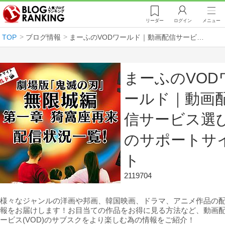
リーダー
ログイン
メニュー
TOP
ブログ情報
まーふのVODワールド｜動画配信サービス選びのサポートサイト
まーふのVOD
ールド｜動画
信サービス選
のサポートサ
ト
2119704
様々なジャンルの洋画や邦画、韓国映画、ドラマ、アニメ作品の
報をお届けします！お目当ての作品をお得に見る方法など、動画
ービス(VOD)のサブスクをより楽しむ為の情報をご紹介！