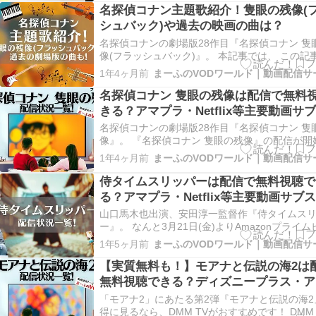
ープラス)では『ライオン・キング:ムファサ』が
名探偵コナン主題歌紹介！隻眼の残像(
シュバック)や過去の映画の曲は？
名探偵コナンの劇場版28作目『名探偵コナン 隻
像(フラッシュバック)』。 本記事では、 この記
かること 最新作『名探偵コナン 隻眼の残像(フ
1年4ヶ月前
バック)』の主題歌 劇場版シリーズ主題歌一覧表
主題歌ふり返り 名探偵コナン劇場版シリーズを
名探偵コナン 隻眼の残像は配信で無料
見る方法 本記…
きる？アマプラ・Netflix等主要動画サ
状況
名探偵コナンの劇場版28作目『名探偵コナン 隻
像』。 『名探偵コナン 隻眼の残像』の配信が開
ている動画サービスは、現時点ではございません
1年4ヶ月前
だ、『隻眼の残像』の公開を記念して、なんと
ドショーで、3夜連続で劇場版作品が放送されま
侍タイムスリッパーは配信で無料視聴で
曜ロードショー3夜連続…
る？アマプラ・Netflix等主要動画サブ
況
山口馬木也出演、安田淳一監督作『侍タイムス
ー』。 なんと3月21日(金)よりAmazonプライ
で見放題配信が開始！ しかも、Amazonプライ
1年5ヶ月前
30日間の無料お試し期間があり、無料お試し期
会員見放題作品を何回でも好きなだけ見ること
【実質無料も！】モアナと伝説の海2は
＼Amazon…
無料視聴できる？ディズニープラス・ア
ラ等動画サブスク状況
「モアナ2」にあたる第2弾『モアナと伝説の海2
得に見るなら、DMM TVがおすすめです！ DMM 