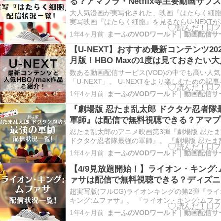
る？アマプラ・Netflix等主要動画サブ
況
大人気漫画が実写化された、映画『はたらく細
実写映画『はたらく細胞』を見るならU-NEXT
メです。 視聴には399ポイント(※)が必要ですが
1年4ヶ月前
Good👍 U-NEXTでは、会員初回登録時に試す
きる31日間の無料トライアル期間に、なんと60
【U-NEXT】おすすめ最新コンテンツ202
トがもら…
月版！HBO Maxの1度は見ておきたい
作品一覧も！
数ある動画配信サービス(VOD)の中でも高い人
「U-NEXT」。 U-NEXTをより楽しむための記
ました。 この記事でまとめたこと U-NEXT 202
1年4ヶ月前
新着配信ラインナップ一覧表 おすすめのHBO M
をジャンル別で紹介！ U-NEXTおすすめポイ…
『劇場版 忍たま乱太郎 ドクタケ忍者隊
軍師』は配信で無料視聴できる？アマプ
Netflix等主要動画サブスク状況
忍たま乱太郎のアニメ映画第3弾『劇場版 忍た
ドクタケ忍者隊最強の軍師』。 『劇場版 忍たま
ドクタケ忍者隊最強の軍師』を見るならU-NEXT
1年4ヶ月前
2025年7月9日時点で、U-NEXTでのみ配信が開
ております！ 視聴には550ポイント(※)が必要
【4/9見放題開始！】ライオン・キング:
G…
ァサは配信で無料視聴できる？ディズニ
ラス・アマプラ等主要動画サブスク状況
超実写版(フルCG)ライオンキングの第2弾『ラ
キング:ムファサ』。 『ライオン・キング:ムフ
見るならDisney+ (ディズニープラス)がオスス
1年4ヶ月前
無料視聴はできませんが、 Good👍 Disney+ (