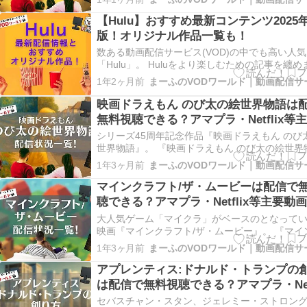
『スーパーマン』は視聴できませんが、U-NEX
回登録時31日間の無料お試し期間があり、無料
【Hulu】おすすめ最新コンテンツ2025
期間中、会員…
版！オリジナル作品一覧も！
数ある動画配信サービス(VOD)の中でも高い人
「Hulu」。 Huluをより楽しむための記事を纏め
た。 この記事でまとめたこと Hulu 2025年6月
1年2ヶ月前
ラインナップ一覧表 Huluオリジナルおすすめ作
介！ Huluおすすめポイントはここ！ サービス概
映画ドラえもん のび太の絵世界物語は
無料視聴できる？アマプラ・Netflix等
画サブスク状況
シリーズ45周年記念作品『映画ドラえもん のび
世界物語』。 『映画ドラえもん のび太の絵世界
の配信が開始されている動画サービスは、現時
1年3ヶ月前
ざいません。 ただ『映画ドラえもん のび太の絵
語』は視聴できませんが、U-NEXTには初回登録
マインクラフト/ザ・ムービーは配信で
間の無料お試し期…
聴できる？アマプラ・Netflix等主要動
スク状況
大人気ゲーム「マイクラ」がベースのとなって
映画『マインクラフト/ザ・ムービー』。 『マイ
フト/ザ・ムービー』の配信が開始されている動
1年3ヶ月前
ビスは、現時点ではございません。 ただ『マイ
フト/ザ・ムービー』は視聴できませんが、U-NE
アプレンティス:ドナルド・トランプの
初回登録時31日間の…
は配信で無料視聴できる？アマプラ・Netf
等主要動画サブスク状況
セバスチャン・スタン、ジェレミー・ストロン