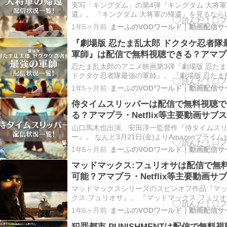
状況
実写「キングダム」の第4弾『キングダム 大将
還』。 『キングダム 大将軍の帰還』を見るならU
NEXTがオススメです。 視聴には399ポイント(※
1年5ヶ月前
要ですが、 Good👍 U-NEXTでは、会員初回登
すことができる31日間の無料トライアル期間に
『劇場版 忍たま乱太郎 ドクタケ忍者隊
と600ポ…
軍師』は配信で無料視聴できる？アマプ
Netflix等主要動画サブスク状況
忍たま乱太郎のアニメ映画第3弾『劇場版 忍た
ドクタケ忍者隊最強の軍師』。 『劇場版 忍たま
ドクタケ忍者隊最強の軍師』を見るならU-NEXT
1年5ヶ月前
2025年4月10日時点で、U-NEXTでのみ配信が
ております！ 視聴には599ポイント(※)が必要
侍タイムスリッパーは配信で無料視聴で
…
る？アマプラ・Netflix等主要動画サブ
況
山口馬木也出演、安田淳一監督作『侍タイムス
ー』。 なんと3月21日(金)よりAmazonプライ
で見放題配信が開始！ しかも、Amazonプライ
1年5ヶ月前
30日間の無料お試し期間があり、無料お試し期
会員見放題作品を何回でも好きなだけ見ること
マッドマックス:フュリオサは配信で無
＼Amazon…
可能？アマプラ・Netflix等主要動画サ
状況
マッドマックスシリーズのスピンオフ作品『マ
クス:フュリオサ』。 『マッドマックス:フュリ
見るならU-NEXTがオススメです。 視聴には39
1年6ヶ月前
ト(※)が必要ですが、 Good👍 U-NEXTでは、
登録時に試すことができる31日間の無料トライ
犯罪都市 PUNISHMENTは配信で無料