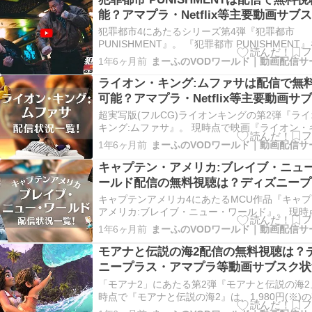
間に…
能？アマプラ・Netflix等主要動画サブ
況
犯罪都市4にあたるシリーズ第4弾『犯罪都市
PUNISHMENT』。 『犯罪都市 PUNISHMENT
ならU-NEXTがオススメです。 視聴には399ポ
1年6ヶ月前
(※)が必要ですが、 Good👍 U-NEXTでは、会
録時に試すことができる31日間の無料トライア
ライオン・キング:ムファサは配信で無
間…
可能？アマプラ・Netflix等主要動画サ
状況
超実写版(フルCG)ライオンキングの第2弾『ラ
キング:ムファサ』。 現時点で映画『ライオン・
ムファサ』は、1,980円(※)の有料レンタルで配
1年6ヶ月前
ております。 DMM TVでは、『ライオン・キン
ァサ』は、1,980円の有料レンタルで配信のみで
キャプテン・アメリカ:ブレイブ・ニュ
14…
ールド配信の無料視聴は？ディズニープ
ス・アマプラ等動画サブスク状況
キャプテンアメリカ4にあたるMCU作品『キャ
アメリカ:ブレイブ・ニュー・ワールド』。 現時
映画『キャプテン・アメリカ:ブレイブ・ニュー
1年6ヶ月前
ルド』を扱っている動画サービスはございません
だ、DMM TVでは『キャプテン・アメリカ:ブレ
モアナと伝説の海2配信の無料視聴は？
ニュー・ワールド』は…
ニープラス・アマプラ等動画サブスク状
「モアナ2」にあたる第2弾『モアナと伝説の海2
時点で『モアナと伝説の海2』は、1,980円(※)
ンタルで配信されております。 DMM TVでは、