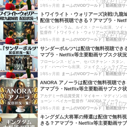
は、『モアナと伝説の海2』は550ポイントでレ
1年5ヶ月前
配信中すが、 Good👍 14日間の無料トライアル
に、なんと550ポイントがもらえるのでお得に見
トワイライト・ウォリアーズ決戦!九龍
が可能！ …
配信で無料視聴できる？アマプラ・Netfl
主要動画サブスク状況
レイモンド・ラム、ルイス・クーら出演、ソイ
監督作『トワイライト・ウォリアーズ決戦!九龍
砦』。 『トワイライト・ウォリアーズ決戦!九龍
1年5ヶ月前
の配信が開始されている動画サービスは、現時
ざいません。 ただ『トワイライト・ウォリアーズ
サンダーボルツ*は配信で無料視聴でき
九龍城砦』は視聴できませんが…
マプラ・Netflix等主要動画サブスク状況
フローレンス・ピュー、セバスチャン・スタン
ッド・ハーバーら出演、ジェイク・シュライア
MCUシリーズ『サンダーボルツ*』。 MCU作品
1年5ヶ月前
ダーボルツ*』の配信が開始されている動画サー
は、現時点ではございません。 ただ『サンダー
ANORA アノーラは配信で無料視聴で
*』は視聴できませんが、D…
アマプラ・Netflix等主要動画サブスク
アカデミー作品賞受賞！マイキー・マディソン
ョーン・ベイカー監督作『ANORA アノーラ』。
『ANORA アノーラ』の配信が開始されている
1年5ヶ月前
ビスは、現時点ではございません。 ただ『ANOR
ーラ』は視聴できませんが、U-NEXTには初回登
キングダム大将軍の帰還は配信で無料視
日間の無料お…
きる？アマプラ・Netflix等主要動画サ