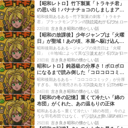
を開け、インクを乗せてガシャンガシャンと1枚ず
【昭和レトロ】竹下製菓「トラキチ君」
つ手作業で印刷する。ランプは使い捨てで、印刷
の思い出！バナナチョコのしましまアイ
が終わると手がインクで真っ赤や真っ青になる。
スと、洗って乾かした当たり棒の記憶
昭和の後期、…
昭和後期あるある～竹下製菓の刺客「トラキチ
君」 ブラックモンブランの陰に隠れがちだが、バ
ナナ味とチョコのしましま模様のアイス「トラキ
22日前
古き良き昭和の懐かしい話
チ君」も絶対に外せない。当たり付きの棒を洗っ
【昭和の放課後】少年ジャンプは「火曜
て乾かしておく。 昭和の後期、九州・佐賀県小城
日」が聖域！あの頃、本屋へ駆け込んだ
市に本社を構える「竹下製菓」の名を知らない子
熱狂と「一日遅れ」の記憶
供は、この地に…
昭和後期あるある～ジャンプの発売日は「火曜
日」 （※地域によって異なりますが）今のように
月曜発売ではなく、火曜日発売の地域が多く、学
23日前
古き良き昭和の懐かしい話
校が終わると本屋へダッシュしていた。 昭和後
昭和レトロ】鈍器級の分厚さ！ボロボロ
期、日本の少年たちにとって、一週間のリズムを
になるまで読み倒した「コロコロコミッ
決定づける最も重要なイベントがありました。そ
ク」の思い出
れは『週刊少年ジ…
昭和後期あるある～「コロコロコミック」が分厚
すぎる。 毎月発売されるコロコロコミックが鈍器
のように分厚い。友達の家で回し読みし、ページ
24日前
古き良き昭和の懐かしい話
の端がボロボロになる。 昭和の後期、毎月15日が
【昭和の冬の記憶】重くて冷たい「綿の
近づくと、日本の少年たちの間には独特の緊張感
布団」がくれた、あの温もりの正体
が漂っていました。「あの日」がやってくるから
です。 ラ…
昭和あるある～重くて冷たい「綿の布団」 今のよ
うな羽毛布団ではなく、ずっしりと重い綿の掛け
布団。冬場は布団に入った瞬間、氷のように冷た
25日前
古き良き昭和の懐かしい話
くて震える。 昭和の後期、日本の冬の夜といえ