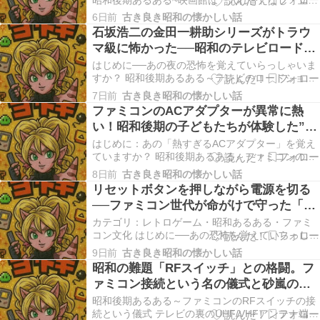
見当たり前」 人気の映画は通路や一番後ろで立ち
6日前
古き良き昭和の懐かしい話
見、なんなら階段に座って見るのが普通でした。
石坂浩二の金田一耕助シリーズがトラウ
しかも「2本立て（同時上映）」が基本なので、お
マ級に怖かった──昭和のテレビロードシ
にぎりを持参して1日中映画館に入り浸れました。
ョーで震えた子どもたちの記憶
…
はじめに──あの夜の恐怖を覚えていらっしゃいま
すか？ 昭和後期あるある～テレビのロードショー
で石坂浩二の金田一シリーズに震える ゴールデン
7日前
古き良き昭和の懐かしい話
タイムの映画枠で『女王蜂』や『病院坂の首縊り
ファミコンのACアダプターが異常に熱
の家』などの70年代のおどろおどろしいミステリ
い！昭和後期の子どもたちが体験した”黒
ー映画が普通に放送されていました。あの独特の
いレンガ”の真実
シンセ…
はじめに：あの「熱すぎるACアダプター」を覚え
ていますか？ 昭和後期あるある～ファミコンのAC
アダプターが異常に熱い 数時間プレイした後のフ
8日前
古き良き昭和の懐かしい話
ァミコンの巨大な黒いACアダプターは、触ると火
リセットボタンを押しながら電源を切る
傷しそうなほど発熱していました。 昭和後期、
──ファミコン世代が命がけで守った「ぼ
1983年（昭和58年）に任天堂からファミリーコ…
うけんのしょ」消滅防止の絶対ルール
カテゴリ：レトロゲーム・昭和あるある・ファミ
コン文化 はじめに──あの恐怖を覚えていらっしゃ
いますか？ 昭和後期あるある～ファミコンのセー
9日前
古き良き昭和の懐かしい話
ブデータ保護の絶対ルール バッテリーバックアッ
昭和の難題「RFスイッチ」との格闘。フ
プ搭載ソフトで遊んだ後は、「リセットボタンを
ァミコン接続という名の儀式と砂嵐の記
押しながら電源を切る」をやらないと、高確率で
憶
セーブデ…
昭和後期あるある～ファミコンのRFスイッチの接
続という儀式 テレビの裏のUHF/VHFアンテナ端子