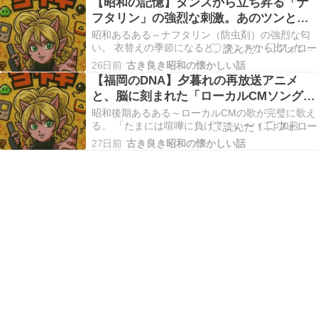
【昭和の記憶】タンスから立ち昇る「ナ
ば、誰もが一度は経験したであろう「あの瞬間」
フタリン」の強烈な刺激。あのツンとす
がありました。それは、就寝前、恐る恐る布団に
る匂いが教えてくれた、季節の移ろいと
入り込んだ瞬間…
昭和あるある～ナフタリン（防虫剤）の強烈な匂
家族の愛
い。 衣替えの季節になると、タンスから出したば
かりの服からツンとする独特の匂いが漂う。懐か
26日前
古き良き昭和の懐かしい話
しい匂いでもある。 昭和の時代、日本の家庭にお
【福岡のDNA】夕暮れの再放送アニメ
いて「季節の訪れ」を最も鼻で感じることができ
と、脳に刻まれた「ローカルCMソング」
る場所がありました。それは、押し入れの奥深
の魔力
く、あるいは寝…
昭和後期あるある～ローカルCMの歌が完璧に歌え
る。 「たまには喧嘩に負けてこい〜（二○加煎
餅）」など、夕方の再放送アニメの合間に流れる
27日前
古き良き昭和の懐かしい話
ローカルCMのフレーズが脳にこびりついている。
昭和の終わりから平成の初頭にかけて、私たちの
放課後はテレビの前にありました。学校から帰宅
し、ランド…