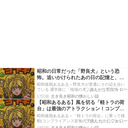
昭和の日常だった「野良犬」という恐
怖。追いかけられたあの日の記憶と、姿
を消した本当の理由
昭和後期あるある～野良犬が普通にその辺を歩い
ている 通学路に「地域の犬」みたいな野良犬（ま
たは放し飼いの犬）がいて、たまに追いかけられ
17日前
古き良き昭和の懐かしい話
てガチで逃げる。 昭和後期、私たちの日常には当
【昭和あるある】風を切る「軽トラの荷
たり前のように「野良犬」が存在していました。
台」は最強のアトラクション！コンプラ
今の整然とした住宅街からは想像もつきません
イアンス皆無で駆け抜けた少年の日々
が、当時の通…
昭和後期あるある～「軽トラの荷台」に乗って移
動(コンプライアンス皆無の子供たちのたくましい
日常です。) 近所のおじさんや親戚の家の軽トラの
18日前
古き良き昭和の懐かしい話