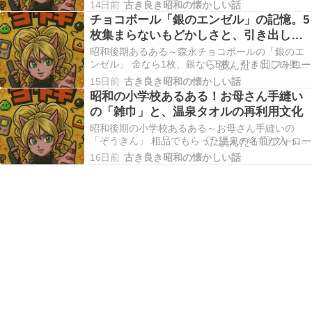
似た「ロッチ」という偽物のシール（コスモス
14日前
古き良き昭和の懐かしい話
製）がガチャガチャで出回り、うっかり騙される
チョコボール「銀のエンゼル」の記憶。5
子供が続出。 私は偽物と分かっていて集めていま
枚集まらないもどかしさと、引き出しに
した。 昭和後期、全国の小学生を熱狂の渦に巻き
眠る宝物
込んだ「…
昭和後期あるある～森永チョコボールの「銀のエ
ンゼル」 金なら1枚、銀なら5枚。引き出しの奥に
「銀のエンゼル3枚」がずっと眠ったまま大人にな
15日前
古き良き昭和の懐かしい話
る。金はごく稀に出るが、銀5枚をそろえるのは至
昭和の小学校あるある！お母さん手縫い
難の業。 昭和後期の子供たちにとって、駄菓子屋
の「雑巾」と、温泉タオルの再利用文化
やスーパーのレジ横は、単なる買い物場ではなく
「夢の…
昭和後期の小学校あるある～お母さん手縫いの
「ぞうきん」 粗品でもらった温泉の名前が入った
薄いタオルなどを半分に折り、お母さんが「×」の
16日前
古き良き昭和の懐かしい話
字にミシンや手縫いで縫ってくれた雑巾を小学校
の新学期に持っていく。 昭和後期の小学校生活を
思い出すとき、新学期の持ち物リストに必ず入っ
ていたのが「…