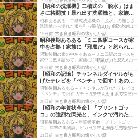
荷台に、子供たちが数人まとめて乗せられて田ん
【昭和の洗濯機】二槽式の「脱水」はま
ぼや川へ連れて行かれる。風を切るのが最高のア
さに格闘技！暴れ出す洗濯機と、家族で
トラクション。 昭和の後期、日本の地方都市のよ
戦ったあの頃の洗濯事情
うな田園…
昭和あるある～二槽式洗濯機の「脱水」の難しさ
洗濯槽から濡れた服を引っ張り出し、隣の脱水槽
へ移す。偏って入れると「ガコン！ガコン！ガコ
19日前
古き良き昭和の懐かしい話
ン！！」と洗濯機自体が暴れ出し、慌ててフタを
昭和後期あるある「ミニ四駆コースが家
開けてやり直す。 昭和の家庭における「洗濯」
中を占拠！家族に『邪魔だ』と怒られた
は、今のようにボタン一つで完了するスマートな
日々」を振り返る
作業ではありま…
昭和後期の家の中あるある～ミニ四駆のコースを
家中に敷き詰めて、家族に「邪魔だ」と怒られ
る。 昭和後期に子供時代を過ごした方なら、リビ
20日前
古き良き昭和の懐かしい話
ングや廊下にミニ四駆のコースを敷き詰めて、親
【昭和の記憶】チャンネルダイヤルがも
や兄弟から「邪魔だ」と怒られた経験が一度はあ
げたテレビを「ペンチ」で回す！あの頃
るのではないでしょうか。当時の子供たちにとっ
のDIY精神が詰まったガジェット・サバイ
て、ミニ四駆は単…
昭和後期あるある～チャンネルが取れたテレビは
バル術
「ペンチ」で回す ガチャガチャ回しすぎてプラス
チックのダイヤルがもげてしまったテレビ。修理
20日前
古き良き昭和の懐かしい話
に出さず、軸の金具を直接ペンチで挟んで力技で
【昭和の年賀状革命】「プリントゴッ
チャンネルを変える。 昭和の家庭におけるテレビ
コ」の強烈な閃光と、インクで汚れた指
は、まさに家族の団らんの中心でした。重厚な木
先が教えてくれた家族の絆
枠に囲まれ、…
昭和後期あるある～年賀状革命「プリントゴッ
コ」 年末の風物詩。ピカッ！！と強烈な光を放つ
ランプ（フラッシュ球）でマスター（原画）に穴
21日前
古き良き昭和の懐かしい話