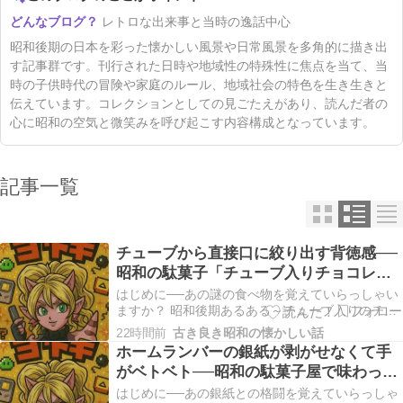
レトロな出来事と当時の逸話中心
昭和後期の日本を彩った懐かしい風景や日常風景を多角的に描き出
す記事群です。刊行された日時や地域性の特殊性に焦点を当て、当
時の子供時代の冒険や家庭のルール、地域社会の特色を生き生きと
伝えています。コレクションとしての見ごたえがあり、読んだ者の
心に昭和の空気と微笑みを呼び起こす内容構成となっています。
記事一覧
チューブから直接口に絞り出す背徳感──
昭和の駄菓子「チューブ入りチョコレー
ト」が忘れられない理由
はじめに──あの謎の食べ物を覚えていらっしゃい
ますか？ 昭和後期あるある～チューブ入りのチョ
コレート 歯磨き粉のようなチューブに入ったチョ
22時間前
古き良き昭和の懐かしい話
コレートを、そのまま直接口に絞り出して食べる
ホームランバーの銀紙が剥がせなくて手
謎の背徳感がありました。 歯磨き粉のようなチュ
がベトベト──昭和の駄菓子屋で味わった
ーブに入ったチョコレート。キャップを外して、
あの甘くて懐かしい記憶
そのま…
はじめに──あの銀紙との格闘を覚えていらっしゃ