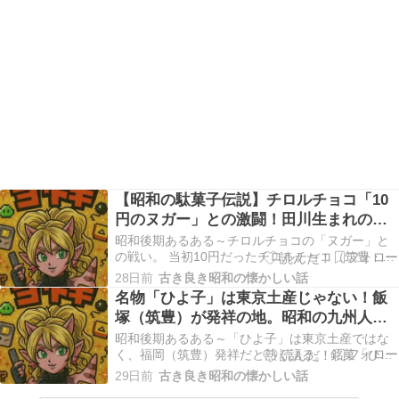
【昭和の駄菓子伝説】チロルチョコ「10
円のヌガー」との激闘！田川生まれの小
さな甘い宝石がくれた、あの頃の思い出
昭和後期あるある～チロルチョコの「ヌガー」と
の戦い。 当初10円だったチロルチョコ（筑豊・田
川生まれ）。中に入っているキャラメルのような
28日前
古き良き昭和の懐かしい話
「ヌガー」が歯にガッツリくっつき、銀歯が取れ
名物「ひよ子」は東京土産じゃない！飯
る子供が続出する。田川は飯塚の隣です。 昭和後
塚（筑豊）が発祥の地。昭和の九州人が
期の日本の子供たちにとって、その小さな立方体
熱く語る真実と郷土愛
のチョコレ…
昭和後期あるある～「ひよ子」は東京土産ではな
く、福岡（筑豊）発祥だと熱く語る。 銘菓「ひよ
子」を東京土産だと思っている人に出会うと、昭
29日前
古き良き昭和の懐かしい話
和の九州人は「あれは元々、飯塚のお菓子ば