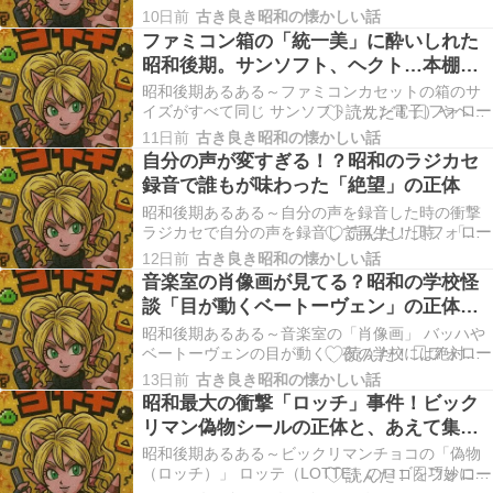
に、U字型の金具をプラスドライバーでねじ込んで
10日前
古き良き昭和の懐かしい話
接続します。接触が悪いと画面が砂嵐になり、親
ファミコン箱の「統一美」に酔いしれた
にファミコンをさせてもらうための交渉と接続作
昭和後期。サンソフト、ヘクト…本棚に
業で一苦労でした。 現代のゲーム機は、HDMI
ピタッと揃う快感の記憶
ケ…
昭和後期あるある～ファミコンカセットの箱のサ
イズがすべて同じ サンソフト（サン電子）やヘク
トなど、どのメーカーから発売されたソフトでも
11日前
古き良き昭和の懐かしい話
パッケージの箱のサイズが完全に統一されていま
自分の声が変すぎる！？昭和のラジカセ
した。本棚に並べたときにピタッと揃うフィット
録音で誰もが味わった「絶望」の正体
感が異常に気持ちよく、今のゲーム機にはない美
しさがありまし…
昭和後期あるある～自分の声を録音した時の衝撃
ラジカセで自分の声を録音して再生した時、「え
っ、私ってこんな声なの！？」と絶望する。 昭和
12日前
古き良き昭和の懐かしい話
後期の家庭において、リビングや子供部屋の主役
音楽室の肖像画が見てる？昭和の学校怪
といえば「ラジカセ（ラジオカセットレコーダ
談「目が動くベートーヴェン」の正体と
ー）」でした。 お気に入りの曲をラジオから録音
恐怖
したり、テレ…
昭和後期あるある～音楽室の「肖像画」 バッハや
ベートーヴェンの目が動く、夜の学校には絶対に
行きたくないという定番の怪談。 昭和後期の小学
13日前
古き良き昭和の懐かしい話
校、放課後の静まり返った廊下を歩くとき、私た
昭和最大の衝撃「ロッチ」事件！ビック
ちは決まってある場所の前で足を早めました。 そ
リマン偽物シールの正体と、あえて集め
れは、校舎の最上階や端っこに配置されることが
た子供たちの記憶
多かった「…
昭和後期あるある～ビックリマンチョコの「偽物
（ロッチ）」 ロッテ（LOTTE）のロゴを巧妙に真