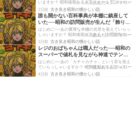
いますか？ 昭和後期あるある～ホームランバーの
銀紙が剥がしにくい 四角いアイスに巻かれた銀紙
2日前
古き良き昭和の懐かしい話
をきれいに剥がせず、手がベトベトになります。
誰も開かない百科事典が本棚に鎮座して
当たりが出たらお店のおばちゃんに直接渡しても
いた──昭和の訪問販売が生んだ「飾りの
う一本もらえました。 夏の暑い日、駄菓子屋や近
全巻セット」の記憶
所のお…
はじめに──あの重厚な本棚の光景を覚えていらっ
しゃいますか？ 昭和後期あるある～訪問販売の
「巨大な百科事典」 営業マンが売りに来た分厚い
3日前
古き良き昭和の懐かしい話
百科事典の全巻セットが応接間やリビングの本棚
レジのおばちゃんは職人だった──昭和の
を占拠していますが、誰も開かないため新品同様
スーパーで値札を見ながら神速でテンキ
にピカピカのままでした。 応接間やリビングの本
ーを叩いていたあの技術
棚の一角…
はじめに──あの「カチャカチャ」という音を覚え
ていらっしゃいますか？ 昭和後期あるある～スー
パーのレジ打ちが「職人技」 バーコードリーダー
4日前
古き良き昭和の懐かしい話
ではなく、商品についた値札を見ながら、レジの
おばちゃんがものすごいスピードでテンキーをブ
ラインドタッチで叩き込んでいく姿は圧巻でし
た。 スー…