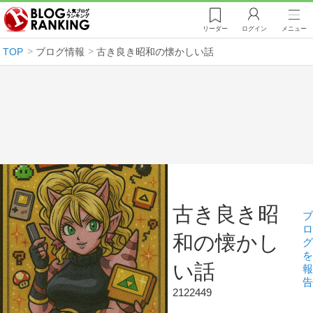
リーダー
ログイン
メニュー
TOP
ブログ情報
古き良き昭和の懐かしい話
古き良き昭
ブ
ロ
和の懐かし
グ
を
い話
報
告
2122449