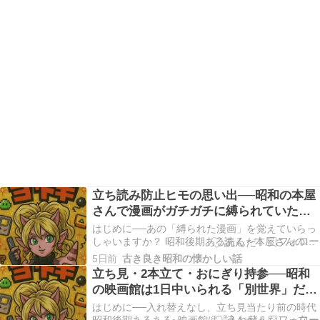
立ち読み防止ヒモの思い出──昭和の本屋
さんで漫画がガチガチに縛られていたあ
の時代
はじめに──あの「縛られた漫画」を覚えていらっ
しゃいますか？ 昭和後期あるある～本屋さんの
「立ち読み防止ヒモ」 漫画の単行本や雑誌が、ビ
5日前
古き良き昭和の懐かしい話
ニールテープや十字のナイロン紐でガチガチに縛
立ち見・2本立て・おにぎり持参──昭和
られていて中身が読めないようになっていまし
の映画館は1日中いられる「別世界」だっ
た。 本屋さんの棚に並ぶ漫画の単行本や雑誌が、
た
ビニールテ…
はじめに──入れ替えなし、立ち見当たり前の時代
昭和後期あるある~映画館は「入れ替えなし・立ち